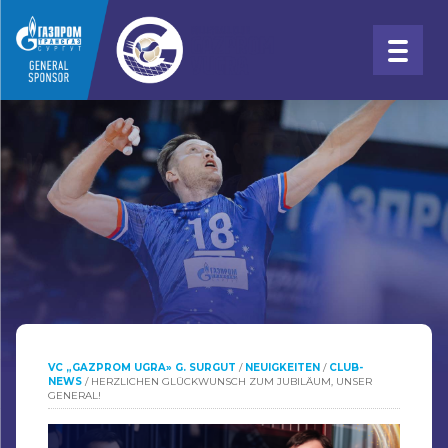
VC „GAZPROM UGRA» G. SURGUT
/
NEUIGKEITEN
/
CLUB-
NEWS
/
HERZLICHEN GLÜCKWUNSCH ZUM JUBILÄUM, UNSER
GENERAL!