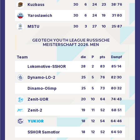
Kuzbass
30
6
24
23
38:76
Yaroslawich
30
6
24
19
31:80
MSTU
30
3
27
10
25:87
GEOTECH YOUTH LEAGUE RUSSISCHE
MEISTERSCHAFT 2026. MEN
Team
die
P
pts
Dampf
Lokomotive-SSHOR
28
2
83
85:14
Dynamo-LO-2
25
5
76
82:30
Dinamo-Olimp
25
5
73
80:32
Zenit-UOR
20
10
64
74:43
Zenit-2
19
11
52
68:51
YUKIOR
18
12
54
64:46
SSHOR Samotlor
18
12
52
64:50