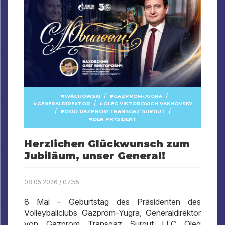
/
/
WACHOWSKI
GAZPROM-JUGRA
/
GENERALDIREKTOR
OLEG VIKTOROVICH VAKHOVSKY
/
/
OOO GAZPROM TRANSGAZ SURGUT
DER PR?SIDENT
Herzlichen Glückwunsch zum
Jubiläum, unser General!
08.05.2026 / 07:55
8 Mai – Geburtstag des Präsidenten des
Volleyballclubs Gazprom-Yugra, Generaldirektor
von Gazprom Transgaz Surgut LLC Oleg