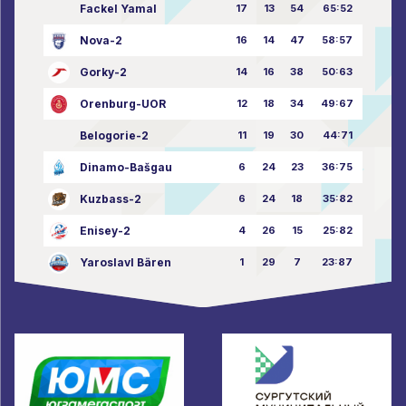
Fackel Yamal
17
13
54
65:52
Nova-2
16
14
47
58:57
Gorky-2
14
16
38
50:63
Orenburg-UOR
12
18
34
49:67
Belogorie-2
11
19
30
44:71
Dinamo-Bašgau
6
24
23
36:75
Kuzbass-2
6
24
18
35:82
Enisey-2
4
26
15
25:82
Yaroslavl Bären
1
29
7
23:87