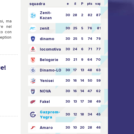
squadra
e
il
P
pts
vapore
Zenit-
30
28
2
82
87:24
Kazan
rsi, ma
re nel
zenit
30
25
5
76
81:21
to con
eption
dinamo
30
25
5
74
79:26
locomotiva
30
24
6
71
77:33
Belogorie
30
21
9
64
70:40
e!
Dinamo-LO
30
17
13
48
63:57
Yenisei
30
16
14
50
59:53
NOVA
30
16
14
47
62:58
Fakel
30
13
17
38
49:62
Gazprom-
30
12
18
34
45:63
Yugra
Amaro
30
10
20
28
46:73