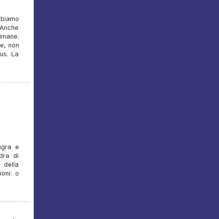
bbiamo
 Anche
imane.
re, non
rus. La
ugra e
dra di
 della
ioni: o