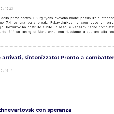
0 / 19:23
io della prima partita, i Surgutyans avevano buone possibilit? di stacca
gno 7:4 su una palla break, Rukavishnikov ha commesso un erro
io, Bezrukov ha costruito subito un asso, e Papazov hanno completa
mento 8:14 sull'inning di Makarenko: non riusciamo a sparare alla rec
 arrivati, sintonizzato! Pronto a combatter
0 / 16:14
zhnevartovsk con speranza