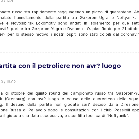
0 / 12:44
ionato russo sta rapidamente raggiungendo un picco di quarantena. A
nalato l'annullamento della partita tra Gazprom-Ugra e Neftyanik,
ye e Novosibirsk Lokomotiv sono andati in isolamento per due sett
ovit?: partita tra Gazprom-Yugra e Dynamo-LO, pianificato per 21 ottob
er? per lo stesso motivo: i nostri ospiti sono stati colpiti dal coronavi
artita con il petroliere non avr? luogo
0 / 16:02
ita di ottobre del quinto round del campionato russo tra Gazprom-Y
ik (Orenburg) non avr? luogo a causa della quarantena della squa
g. Il destino della partita non giocata sar? deciso dalla Direzione
one Russa di Pallavolo dopo le consultazioni con i club. Possibili opz
re il gioco a una data successiva, o sconfitta tecnica di "Neftyanik".