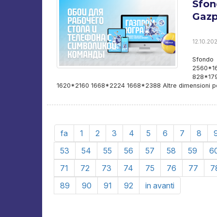
Sfon
Gazp
12.10.202
Sfondo
2560*1
828*17
1620*2160 1668*2224 1668*2388 Altre dimensioni p
fa
1
2
3
4
5
6
7
8
53
54
55
56
57
58
59
6
71
72
73
74
75
76
77
7
89
90
91
92
in avanti