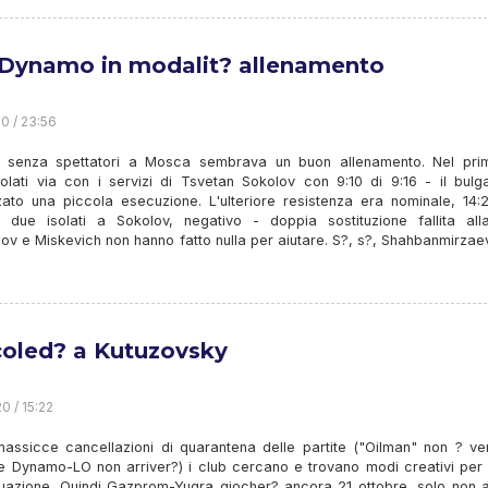
Dynamo in modalit? allenamento
20 / 23:56
 senza spettatori a Mosca sembrava un buon allenamento. Nel pri
olati via con i servizi di Tsvetan Sokolov con 9:10 di 9:16 - il bulg
zato una piccola esecuzione. L'ulteriore resistenza era nominale, 14:2
o: due isolati a Sokolov, negativo - doppia sostituzione fallita alla
v e Miskevich non hanno fatto nulla per aiutare. S?, s?, Shahbanmirzae
oled? a Kutuzovsky
0 / 15:22
massicce cancellazioni di quarantena delle partite ("Oilman" non ? ve
 e Dynamo-LO non arriver?) i club cercano e trovano modi creativi per 
ituazione. Quindi Gazprom-Yugra giocher? ancora 21 ottobre, solo non 