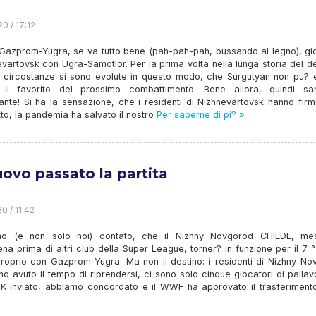
0 / 17:12
Gazprom-Yugra, se va tutto bene (pah-pah-pah, bussando al legno), gi
vartovsk con Ugra-Samotlor. Per la prima volta nella lunga storia del d
e circostanze si sono evolute in questo modo, che Surgutyan non pu? 
o il favorito del prossimo combattimento. Bene allora, quindi sa
ante! Si ha la sensazione, che i residenti di Nizhnevartovsk hanno fir
tto, la pandemia ha salvato il nostro
Per saperne di pi? »
uovo passato la partita
0 / 11:42
o (e non solo noi) contato, che il Nizhny Novgorod CHIEDE, me
na prima di altri club della Super League, torner? in funzione per il 7 
roprio con Gazprom-Yugra. Ma non il destino: i residenti di Nizhny No
o avuto il tempo di riprendersi, ci sono solo cinque giocatori di pallav
SK inviato, abbiamo concordato e il WWF ha approvato il trasferimento