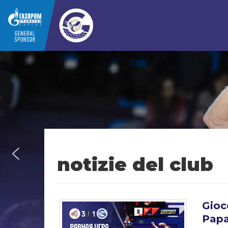
notizie del club
Gioco
Pap