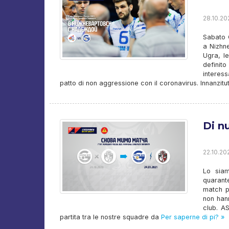
28.10.202
Sabato 
a Nizhne
Ugra, l
definit
interess
patto di non aggressione con il coronavirus. Innanzitu
Di n
22.10.202
Lo siam
quarante
match p
non hann
club. A
partita tra le nostre squadre da
Per saperne di pi? »