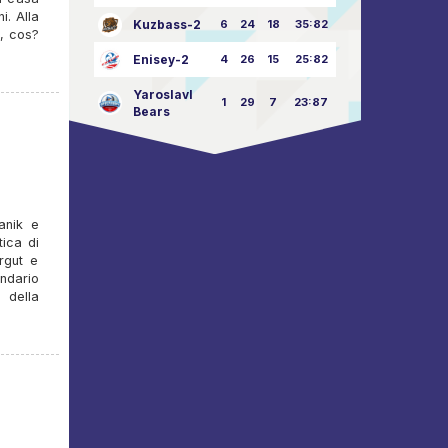
i. Alla
Kuzbass-2
6
24
18
35:82
e, cos?
Enisey-2
4
26
15
25:82
Yaroslavl
1
29
7
23:87
Bears
anik e
ica di
urgut e
ndario
 della