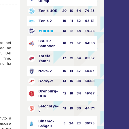
Olimp
Zenit-UOR
20
10
64
74:43
Zenit-2
19
11
52
68:51
YUKIOR
18
12
54
64:46
SSHOR
mo set
18
12
52
64:50
Samotlor
aro ha
5. Del
Torcia
17
13
54
65:52
 fine,
Yamal
v ci ha
Nova-2
16
14
47
58:57
Gorky-2
14
16
38
50:63
Orenburg-
12
18
34
49:67
UOR
Belogorye-
11
19
30
44:71
2
nuto a
Dinamo-
6
24
23
36:75
uscire
Bašgau
a casa