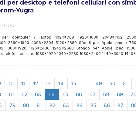
di per desktop e telefoni cellulari con simb
rom-Yugra
0 / 12:57
 per computer / laptop 1024*768 1920*1080 2048*1152 2560
600 2560*1920 4096*2304 5120*2880 Sfondi per Apple Iphone 75
92 1080*1920 1125*2436 1242*2688 Sfondo per Apple Ipad 153
er telefoni cellulari 1080*1920 1040*2280 1080*2400 1440*3040 1440
9
10
11
12
13
14
15
…
49
50
51
0
61
62
63
64
65
66
67
68
69
7
8
79
80
81
82
83
84
85
86
87
8