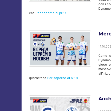
con i co
Dynamo, 
che
Per saperne di pi? »
Merc
17.10.202
Come sa
Dynamo-
gioco e 
moscovi
all'ini
quarantena
Per saperne di pi? »
Anch