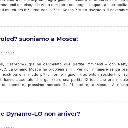
mbattenti del pino, e in visita con i loro compagni di squadra metropolitan
il match del 6 ° turno con lo Zenit Kazan ? stato rinviato a 11 novembr
oled? suoniamo a Mosca!
0 / 20:55
i, Gazprom-Yugra ha cancellato due partite imminenti - con Nefty
LO. La Dinamo Mosca ha problemi simili. Per non rimanere senza prat
ridistribuire in modo pi? uniforme i giochi trasferiti, i residenti di S
ti hanno accettato di organizzare una partita 12 tour, che era in cale
zio di dicembre, prossimo mercoled?, 21 ottobre, a Mosca. A causa
e Dynamo-LO non arriver?