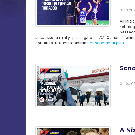
31.10.202
All'iniz
nel se
passagg
successo un rally prolungato - 7:7. Quindi - falli
abbattuta. Rafael Habibullin
Per saperne di pi? »
Sono
31.10.202
A Ni