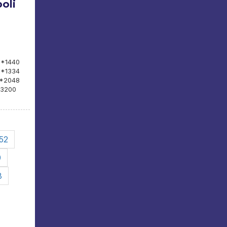
oli
*1440
0*1334
6*2048
*3200
52
0
8