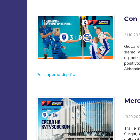
Con 
21.10.20
Giocare
siamo v
organiz
positiv
Akhamino
Per saperne di pi? »
Merc
19.10.202
Tra le 
Surgut,
dalla s