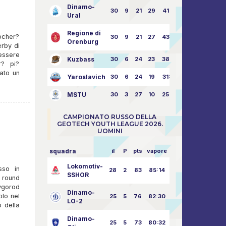
Dinamo-
30
9
21
29
41:70
Ural
Regione di
ocher?
30
9
21
27
43:73
Orenburg
erby di
essere
Kuzbass
30
6
24
23
38:76
r? pi?
mato un
Yaroslavich
30
6
24
19
31:80
MSTU
30
3
27
10
25:87
CAMPIONATO RUSSO DELLA
GEOTECH YOUTH LEAGUE 2026.
UOMINI
squadra
il
P
pts
vapore
Lokomotiv-
sso in
28
2
83
85:14
SSHOR
° round
vgorod
Dinamo-
olo nel
25
5
76
82:30
LO-2
 della
Dinamo-
25
5
73
80:32