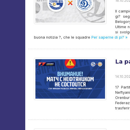
16.10.202
Il camp
gi? seg
Belogor
Ultime n
si svolg
buona notizia ?, che le squadre
Per saperne di pi? »
La p
14.10.202
17 Part
Neftyan
Orenbur
Federazi
trasferi