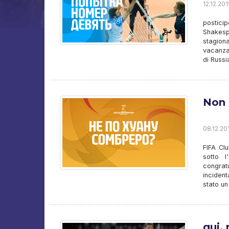
12.12.201
postici
Shakes
stagion
vacanza 
di Russi
Non 
08.12.201
FIFA Cl
sotto l
congrat
incident
stato u
qui,