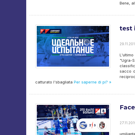
Bene, al
test
29.11.201
L'ultim
"Ugra-S
classifi
sacco di
reciproc
catturato l'sbagliata
Per saperne di pi? »
Face
27.11.201
umilian