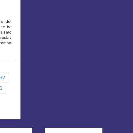
re dei
ione ha
 siamo
roslav
l campo
62
0