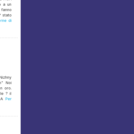
o a un
- fanno
? stato
rne di
Nizhny
n" Noi
n oro.
e ? il
SA
Per