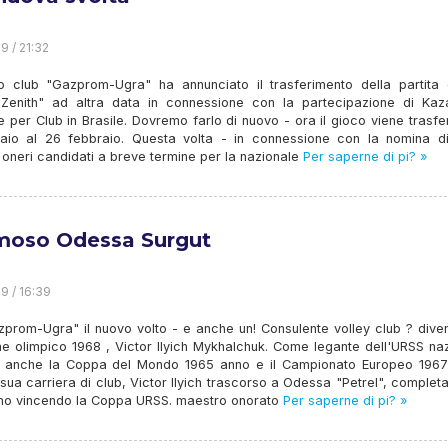
9 / 21:32
lo club "Gazprom-Ugra" ha annunciato il trasferimento della partita 
Zenith" ad altra data in connessione con la partecipazione di Kaz
 per Club in Brasile. Dovremo farlo di nuovo - ora il gioco viene trasfe
aio al 26 febbraio. Questa volta - in connessione con la nomina d
oneri candidati a breve termine per la nazionale
Per saperne di pi? »
amoso Odessa Surgut
9 / 16:39
prom-Ugra" il nuovo volto - e anche un! Consulente volley club ? diven
e olimpico 1968 , Victor Ilyich Mykhalchuk. Come legante dell'URSS naz
o anche la Coppa del Mondo 1965 anno e il Campionato Europeo 1967
 sua carriera di club, Victor Ilyich trascorso a Odessa "Petrel", complet
no vincendo la Coppa URSS. maestro onorato
Per saperne di pi? »