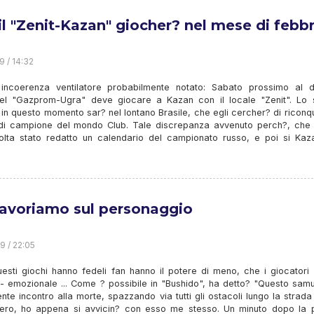
il "Zenit-Kazan" giocher? nel mese di febb
9 / 14:32
 incoerenza ventilatore probabilmente notato: Sabato prossimo al 
el "Gazprom-Ugra" deve giocare a Kazan con il locale "Zenit". Lo 
 in questo momento sar? nel lontano Brasile, che egli cercher? di riconq
lo di campione del mondo Club. Tale discrepanza avvenuto perch?, che 
olta stato redatto un calendario del campionato russo, e poi si Kaz
lavoriamo sul personaggio
9 / 22:05
esti giochi hanno fedeli fan hanno il potere di meno, che i giocatori 
- emozionale ... Come ? possibile in "Bushido", ha detto? "Questo samu
nte incontro alla morte, spazzando via tutti gli ostacoli lungo la strada .
 vero, ho appena si avvicin? con esso me stesso. Un minuto dopo la pa