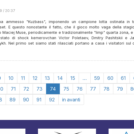
9 / 20:37
ha ammesso "Kuzbass", imponendo un campione lotta ostinata in t
 set. E questo nonostante il fatto, che il gioco molto vaga della stag
o Maciej Muse, periodicamente e tradizionalmente "limp" quarta zona, e
n stato di shock kemerovchan Victor Poletaev, Dmitry Pashitskii e Ja
kh. Nel primo set siamo stati rilasciati portano a casa i visitatori su
9
10
11
12
13
14
15
…
59
60
61
70
71
72
73
74
75
76
77
78
79
8
8
89
90
91
92
in avanti