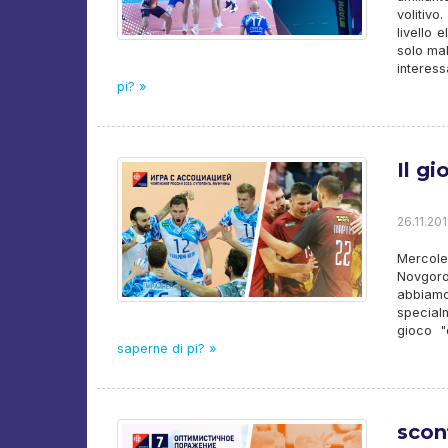
volitiv
livello 
solo mal
interes
pi? »
Il g
26.11.201
Mercole
Novgoro
abbiamo
special
gioco "
saperne di pi? »
scon