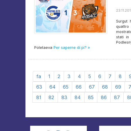
23.11.201
Surgut 
quattro
mostrat
stati i
Podlesny
Poletaeva
Per saperne di pi? »
fa
1
2
3
4
5
6
7
8
63
64
65
66
67
68
69
81
82
83
84
85
86
87
8