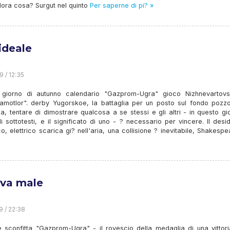
lora cosa? Surgut nel quinto
Per saperne di pi? »
 ideale
9 / 12:35
o giorno di autunno calendario "Gazprom-Ugra" gioco Nizhnevartov
amotlor". derby Yugorskoe, la battaglia per un posto sul fondo pozzo
ca, tentare di dimostrare qualcosa a se stessi e gli altri - in questo g
 sottotesti, e il significato di uno - ? necessario per vincere. Il desi
o, elettrico scarica gi? nell'aria, una collisione ? inevitabile, Shakesp
va male
9 / 22:38
te sconfitta "Gazprom-Ugra" - il rovescio della medaglia di una vittor