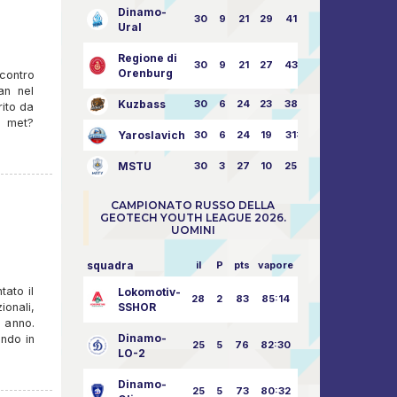
Dinamo-
30
9
21
29
41:70
Ural
Regione di
30
9
21
27
43:73
Orenburg
contro
an nel
Kuzbass
30
6
24
23
38:76
rito da
i met?
Yaroslavich
30
6
24
19
31:80
MSTU
30
3
27
10
25:87
CAMPIONATO RUSSO DELLA
GEOTECH YOUTH LEAGUE 2026.
UOMINI
squadra
il
P
pts
vapore
tato il
Lokomotiv-
28
2
83
85:14
ionali,
SSHOR
 anno.
Dinamo-
ando in
25
5
76
82:30
LO-2
Dinamo-
25
5
73
80:32