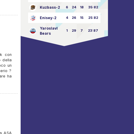
Kuzbass-2
6
24
18
35:82
Enisey-2
4
26
15
25:82
Yaroslavl
1
29
7
23:87
Bears
sk con
 della
ioco un
derio ?
eare ha
ia ASA