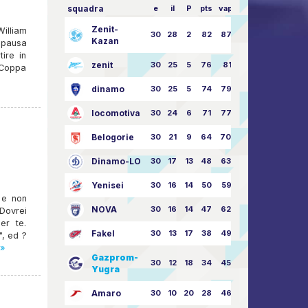
squadra
e
il
P
pts
vapore
Zenit-
illiam
30
28
2
82
87:24
Kazan
 pausa
ire in
zenit
30
25
5
76
81:21
a Coppa
dinamo
30
25
5
74
79:26
locomotiva
30
24
6
71
77:33
Belogorie
30
21
9
64
70:40
Dinamo-LO
30
17
13
48
63:57
Yenisei
30
16
14
50
59:53
 e non
NOVA
30
16
14
47
62:58
Dovrei
er te.
Fakel
30
13
17
38
49:62
", ed ?
 »
Gazprom-
30
12
18
34
45:63
Yugra
Amaro
30
10
20
28
46:73