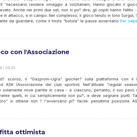
o. E 'necessario rendere omaggio a volzhanam, Hanno giocato il gioc
elevato. Anche nei primi due set, non si pu? dire, gli ospiti hanno fallito 
e in attacco, e in campo. Nel complesso, il gioco tenuto in tono Surgut, 
sante da guardare, come il hosts "botola" le pause avversario
Per sape
ioco con l'Associazione
9 / 09:25
d? scorso, il "Gazprom-Ugra" giocher? sulla piattaforma con il 
d ASK (Associazione dei club sportivi). Nell'attuale "regular seaso
 solamente nove partite in casa - e ciascuno, pertanto, il suo peso i
mente quelli, in cui semplicemente non pu?, e deve segnare punti. Tal
oro" si ottiene non ? l'avversario pi? facile. penultima posizione A
fitta ottimista