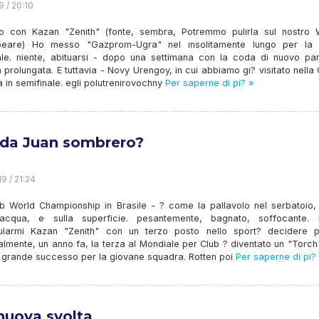
9 / 20:10
po con Kazan "Zenith" (fonte, sembra, Potremmo pulirla sul nostro W
peare) Ho messo "Gazprom-Ugra" nel insolitamente lungo per la
ale. niente, abituarsi - dopo una settimana con la coda di nuovo part
prolungata. E tuttavia - Novy Urengoy, in cui abbiamo gi? visitato nell
a in semifinale. egli polutrenirovochny
Per saperne di pi? »
da Juan sombrero?
9 / 21:24
ub World Championship in Brasile - ? come la pallavolo nel serbatoio,
'acqua, e sulla superficie. pesantemente, bagnato, soffocante. 
ularmi Kazan "Zenith" con un terzo posto nello sport? decidere p
almente, un anno fa, la terza al Mondiale per Club ? diventato un "Torch
n grande successo per la giovane squadra. Rotten poi
Per saperne di pi?
 nuova svolta