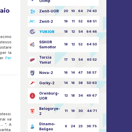
Olimp
raio
Zenit-UOR
20
10
64
74:43
Zenit-2
19
11
52
68:51
YUKIOR
18
12
54
64:46
decimo
stesso
SSHOR
18
12
52
64:50
Samotlor
uistare
per la
Torcia
an
Per
17
13
54
65:52
Yamal
Nova-2
16
14
47
58:57
Gorky-2
14
16
38
50:63
Orenburg-
12
18
34
49:67
UOR
Belogorye-
11
19
30
44:71
2
stessi.
rai va
Dinamo-
.. ". A
6
24
23
36:75
Bašgau
rtita.