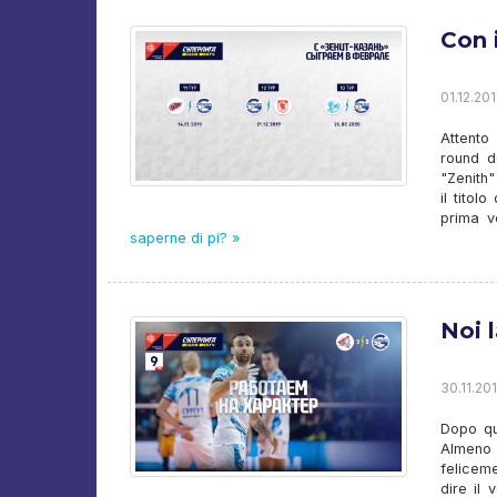
Con 
01.12.201
Attento
round d
"Zenith"
il tito
prima v
saperne di pi? »
Noi 
30.11.201
Dopo qu
Almeno 
feliceme
dire il