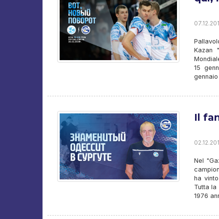
07.12.201
Pallavo
Kazan "
Mondiale
15 genn
gennaio 
Il f
02.12.201
Nel "Gaz
campion
ha vint
Tutta la
1976 an