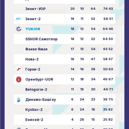
Зенит-УОР
20
10
64
74:43
Зенит-2
19
11
52
68:51
YUKIOR
18
12
54
64:46
SSHOR Самотлор
18
12
52
64:50
Факел Ямал
17
13
54
65:52
Нова-2
16
14
47
58:57
Горки-2
14
16
38
50:63
Оренбург-UOR
12
18
34
49:67
Belogorie-2
11
19
30
44:71
Динамо-Башгау
6
24
23
36:75
Кузбас-2
6
24
18
35:82
Енисей-2
4
26
15
25:82