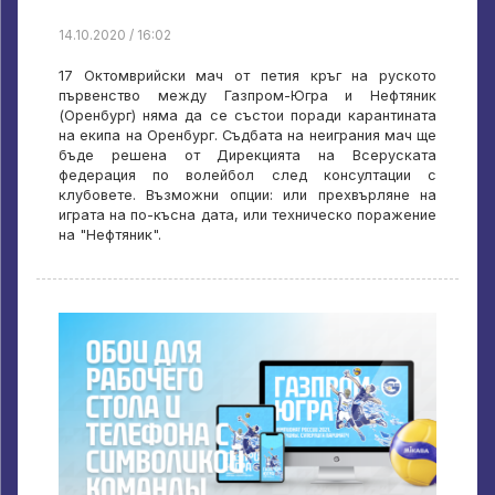
14.10.2020 / 16:02
17 Октомврийски мач от петия кръг на руското
първенство между Газпром-Югра и Нефтяник
(Оренбург) няма да се състои поради карантината
на екипа на Оренбург. Съдбата на неиграния мач ще
бъде решена от Дирекцията на Всеруската
федерация по волейбол след консултации с
клубовете. Възможни опции: или прехвърляне на
играта на по-късна дата, или техническо поражение
на "Нефтяник".