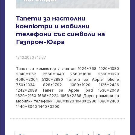
Тапети за настолни
компютри и мобилни
телефони със символи на
Газпром-Югра
12.10.2020 / 12:57
Тапет за компютър / лаптоп 1024*768 1920*1080
2048*1152 2560*1440 2560*1600 2560*1920
4096*2304 5120*2880 Тапети за Apple Iphone
750*1334 828*1792 1080*1920 1125*2436
1242*2688 Тапет за Apple Ipad 1536*2048
1620*2160 1668*2224 1668*2388 Други размери за
мобилни телефони 1080*1920 1040*2280 1080*2400
1440*3040 1440*3200