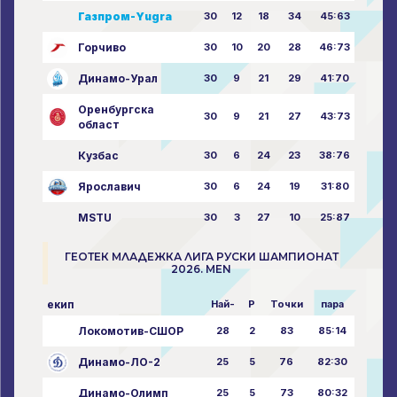
Газпром-Yugra
30
12
18
34
45:63
Горчиво
30
10
20
28
46:73
Динамо-Урал
30
9
21
29
41:70
Оренбургска
30
9
21
27
43:73
област
Кузбас
30
6
24
23
38:76
Ярославич
30
6
24
19
31:80
MSTU
30
3
27
10
25:87
ГЕОТЕК МЛАДЕЖКА ЛИГА РУСКИ ШАМПИОНАТ
2026. MEN
екип
Най-
P
Точки
пара
Локомотив-СШОР
28
2
83
85:14
Динамо-ЛО-2
25
5
76
82:30
Динамо-Олимп
25
5
73
80:32