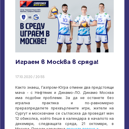
Играем в Москва в сряда!
17.10.2020 / 20:55
Както знаеш, Газпром-Югра отмени два предстоящи
мача - с Нефтяник и Динамо-ЛО. Динамо Москва
има подобни проблеми. За да не останете без
игрална практика и по-равномерно
преразпределете прехвърлените игри, жители на
Сургут и московчани се съгласиха да проведат мач
12 обиколка, който беше в календара в началото на
декември, следващата сряда, 21 октомври, в
Москва. Поради карантина
прочети повече »