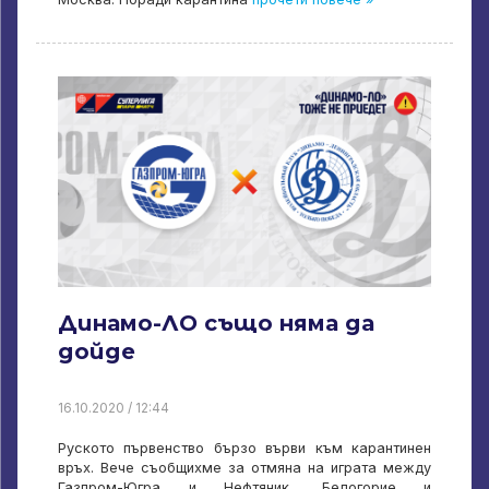
Динамо-ЛО също няма да
дойде
16.10.2020 / 12:44
Руското първенство бързо върви към карантинен
връх. Вече съобщихме за отмяна на играта между
Газпром-Югра и Нефтяник, Белогорие и