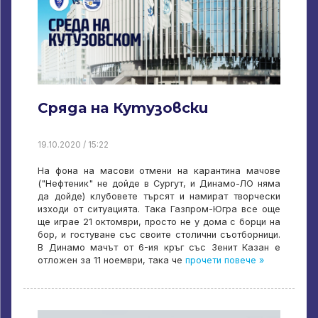
Сряда на Кутузовски
19.10.2020 / 15:22
На фона на масови отмени на карантина мачове
("Нефтеник" не дойде в Сургут, и Динамо-ЛО няма
да дойде) клубовете търсят и намират творчески
изходи от ситуацията. Така Газпром-Югра все още
ще играе 21 октомври, просто не у дома с борци на
бор, и гостуване със своите столични съотборници.
В Динамо мачът от 6-ия кръг със Зенит Казан е
отложен за 11 ноември, така че
прочети повече »