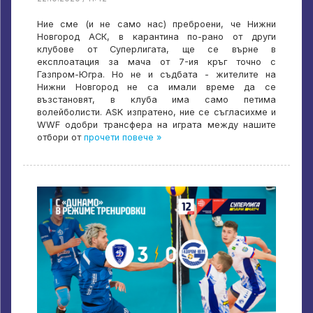
Ние сме (и не само нас) преброени, че Нижни
Новгород АСК, в карантина по-рано от други
клубове от Суперлигата, ще се върне в
експлоатация за мача от 7-ия кръг точно с
Газпром-Югра. Но не и съдбата - жителите на
Нижни Новгород не са имали време да се
възстановят, в клуба има само петима
волейболисти. ASK изпратено, ние се съгласихме и
WWF одобри трансфера на играта между нашите
отбори от
прочети повече »