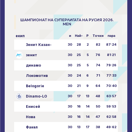
ШАМПИОНАТ НА СУПЕРЛИГАТА НА РУСИЯ 2026.
MEN
екип
и
Най-
P
Точки
пара
Зенит Казан-
30
28
2
82
87:24
зенит
30
25
5
76
81:21
динамо
30
25
5
74
79:26
Локомотив
30
24
6
71
77:33
Belogorie
30
21
9
64
70:40
Dinamo-LO
30
17
13
48
63:57
Енисей
30
16
14
50
59:53
Нова
30
16
14
47
62:58
Факел
30
13
17
38
49:62