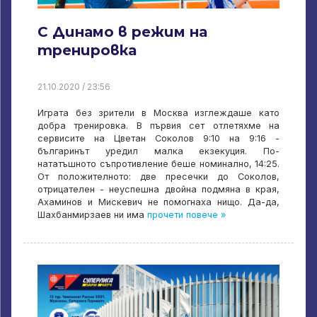
С Динамо в режим на
тренировка
21.10.2020 / 23:56
Играта без зрители в Москва изглеждаше като
добра тренировка. В първия сет отлетяхме на
сервисите на Цветан Соколов 9:10 на 9:16 -
българинът уредил малка екзекуция. По-
нататъшното съпротивление беше номинално, 14:25.
От положителното: две пресечки до Соколов,
отрицателен - неуспешна двойна подмяна в края,
Ахаминов и Мискевич не помогнаха нищо. Да-да,
Шахбанмирзаев ни има
прочети повече »