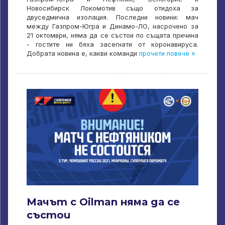
Новосибирск Локомотив също отидоха за
двуседмична изолация. Последни новини: мач
между Газпром-Югра и Динамо-ЛО, насрочено за
21 октомври, няма да се състои по същата причина
- гостите ни бяха засегнати от коронавируса.
Добрата новина е, какви команди
прочети повече »
Мачът с Oilman няма да се
състои