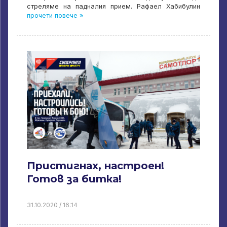
стреляме на падналия прием. Рафаел Хабибулин
прочети повече »
Пристигнах, настроен!
Готов за битка!
31.10.2020 / 16:14