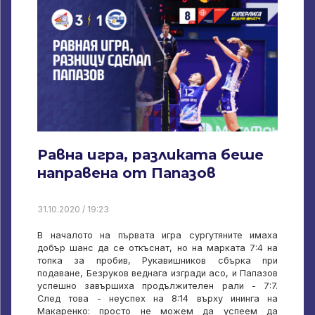
Равна игра, разликата беше
направена от Папазов
31.10.2020 / 19:23
В началото на първата игра сургутяните имаха
добър шанс да се откъснат, но на марката 7:4 на
топка за пробив, Рукавишников сбърка при
подаване, Безруков веднага изгради асо, и Папазов
успешно завършиха продължителен рали - 7:7.
След това - неуспех на 8:14 върху ининга на
Макаренко: просто не можем да успеем да