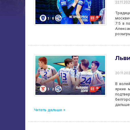
22.11.202
Традиц
москвич
7:5 в п
Алекса
розыгры
Льв
20.11.202
В воле
яркие 
подтве
белгоро
дальше
Читать дальше »