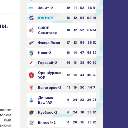
Зенит-2
19
11
52
68:51
ЮКИОР
18
12
54
64:46
ны.
СШОР
18
12
52
64:50
Самотлор
Факел Ямал
17
13
54
65:52
Нова-2
16
14
47
58:57
Горький-2
14
16
38
50:63
Оренбуржье-
12
18
34
49:67
УОР
Белогорье-2
11
19
30
44:71
Динамо-
6
24
23
36:75
БашГАУ
 после
Кузбасс-2
6
24
18
35:82
втором
у был
Енисей-2
4
26
15
25:82
аксим