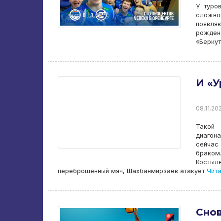
У туро
сложно
появляю
рожден
«Беркут
И «У
08.11.20
Такой 
диагон
сейчас
браком
Костыл
переброшенный мяч, Шахбанмирзаев атакует
Чита
Снов