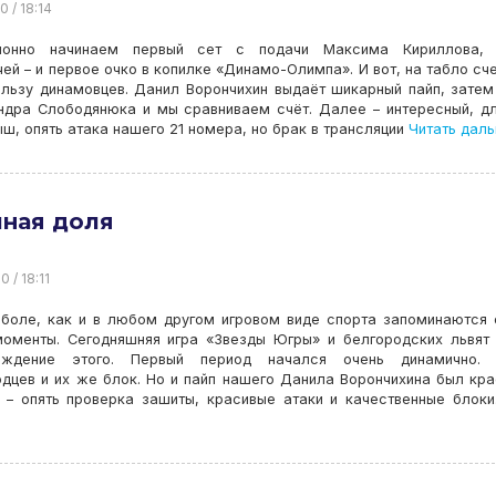
0 / 18:14
ионно начинаем первый сет с подачи Максима Кириллова, 
ей – и первое очко в копилке «Динамо-Олимпа». И вот, на табло сч
ользу динамовцев. Данил Ворончихин выдаёт шикарный пайп, затем
ндра Слободянюка и мы сравниваем счёт. Далее – интересный, д
ш, опять атака нашего 21 номера, но брак в трансляции
Читать даль
иная доля
0 / 18:11
йболе, как и в любом другом игровом виде спорта запоминаются
моменты. Сегодняшняя игра «Звезды Югры» и белгородских львят
рждение этого. Первый период начался очень динамично. 
дцев и их же блок. Но и пайп нашего Данила Ворончихина был кра
 – опять проверка зашиты, красивые атаки и качественные блоки