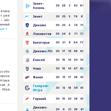
Зенит-
30
28
2
82
87:24
Казань
атака
ет уже
Зенит
30
25
5
76
81:21
 – эйс
линный
Динамо
30
25
5
74
79:26
ше »
Локомотив
30
24
6
71
77:33
Белогорье
30
21
9
64
70:40
Динамо-ЛО
30
17
13
48
63:57
Енисей
30
16
14
50
59:53
Нова
30
16
14
47
62:58
 особо
 яркое
Факел
30
13
17
38
49:62
Атака
сив. А
Газпром-
30
12
18
34
45:63
. Игра
Югра
Горький
30
10
20
28
46:73
Динамо-
30
9
21
29
41:70