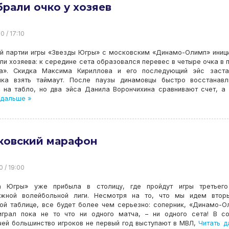
рали очко у хозяев
0 / 17:10
ой партии игры «Звезды Югры» с московским «Динамо-Олимп» иниц
ли хозяева: к середине сета образовался перевес в четыре очка в 
а». Скидка Максима Кириллова и его последующий эйс заста
ика взять таймаут. После паузы динамовцы быстро восстанавл
у на табло, но два эйса Данила Ворончихина сравнивают счет, а
 дальше »
ковский марафон
0 / 19:00
а Югры» уже прибыла в столицу, где пройдут игры третьего
жной волейбольной лиги. Несмотря на то, что мы идем втор
ой таблице, все будет более чем серьезно: соперник, «Динамо-О
играл пока не то что ни одного матча, – ни одного сета! В с
ей большинство игроков не первый год выступают в МВЛ,
Читать д