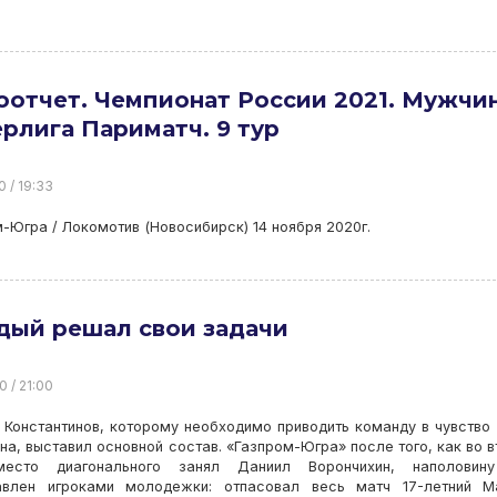
отчет. Чемпионат России 2021. Мужчи
рлига Париматч. 9 тур
0 / 19:33
-Югра / Локомотив (Новосибирск) 14 ноября 2020г.
дый решал свои задачи
0 / 21:00
Константинов, которому необходимо приводить команду в чувство
на, выставил основной состав. «Газпром-Югра» после того, как во 
есто диагонального занял Даниил Ворончихин, наполовин
авлен игроками молодежки: отпасовал весь матч 17-летний М