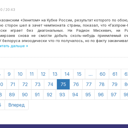
20 / 20:43
казанским «Зенитом» на Кубке России, результат которого по обо
ю сторон шел в зачет чемпионата страны, показал, что «Газпром
ески играет без диагональных. Ни Радион Мискевич, ни Р
мирзаев снова не смогли добыть сколь-нибудь приемлемый оч
У белоруса эпизодически что-то получалось, но по факту заканчива
итать дальше »
8
9
10
11
12
13
14
15
…
60
61
6
70
71
72
73
74
75
76
77
78
79
8
8
89
90
91
92
93
94
95
96
97
9
5
Вперед