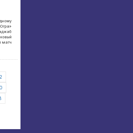
юдному
-Югра»
аджаб
ковый
л матч
2
0
8