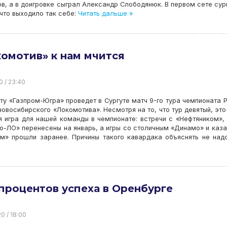
в, а в доигровке сыграл Александр Слободянюк. В первом сете сур
что выходило так себе:
Читать дальше »
омотив» к нам мчится
0 / 23:40
ту «Газпром-Югра» проведет в Сургуте матч 9-го тура чемпионата 
новосибирского «Локомотива». Несмотря на то, что тур девятый, это
 игра для нашей команды в чемпионате: встречи с «Нефтяником»,
-ЛО» перенесены на январь, а игры со столичным «Динамо» и каз
ом» прошли заранее. Причины такого кавардака объяснять не над
процентов успеха в Оренбурге
20 / 18:00