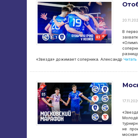
Отоб
20.11.202
В перв
захвати
«Олимп
соперн
разниц
«Звезда» дожимает соперника. Александр
Читать
Мос
17.11.202
«Звезд
Молодё
турнирн
не про
москвич