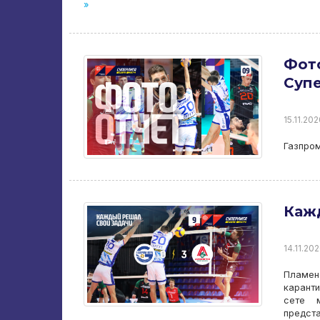
»
Фото
Супе
15.11.202
Газпром
Каж
14.11.202
Пламен 
каранти
сете м
предст