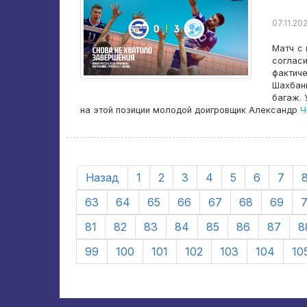
07.11.20
Матч с 
согласи
фактич
Шахбан
багаж. 
на этой позиции молодой доигровщик Александр
Ч
Назад
1
2
3
4
5
6
7
63
64
65
66
67
68
69
81
82
83
84
85
86
87
8
99
100
101
102
103
104
10