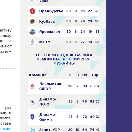
Урал
Оренбуржье
30
9
21
27
43:73
Кузбасс
30
6
24
23
38:76
иативу
Ярославич
30
6
24
19
31:80
пользу
вляют
МГТУ
30
3
27
10
25:87
ивают
 затем
ГЕОТЕК МОЛОДЁЖНАЯ ЛИГА
ЧЕМПИОНАТ РОССИИ 2026.
МУЖЧИНЫ
Команда
В
П
Оч
Пар
Локомотив-
28
2
83
85:14
СШОР
Динамо-
25
5
76
82:30
ЛО-2
 тура
ыми в
Динамо-
25
5
73
80:32
лимп»,
Олимп
оставе
альше
Зенит-УОР
20
10
64
74:43