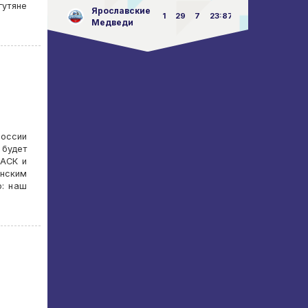
гутяне
Ярославские
1
29
7
23:87
Медведи
России
 будет
 АСК и
анским
о: наш