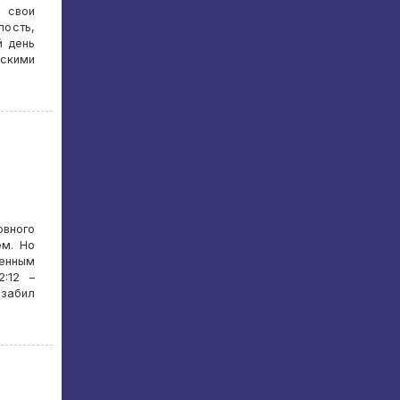
ь свои
ость,
й день
мскими
вного
ем. Но
венным
:12 –
забил