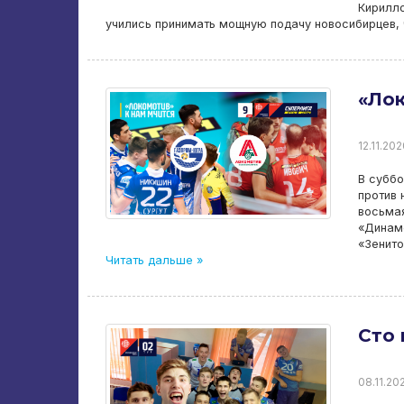
Кирилло
учились принимать мощную подачу новосибирцев, 
«Лок
12.11.202
В суббо
против 
восьмая
«Динамо
«Зенит
Читать дальше »
Сто 
08.11.20