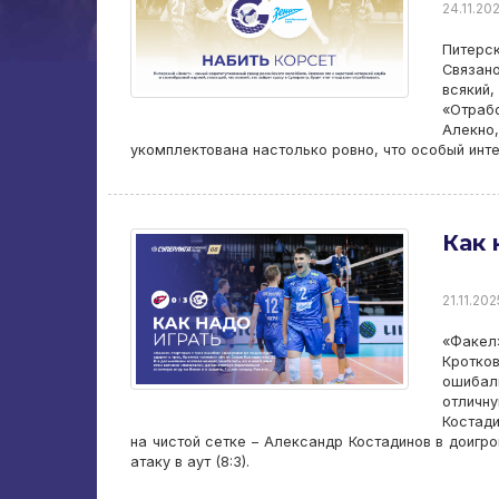
24.11.20
Питерс
Связано
всякий
«Отраб
Алекно
укомплектована настолько ровно, что особый инт
Как 
21.11.202
«Факел
Кротков
ошибали
отличн
Костади
на чистой сетке – Александр Костадинов в доигро
атаку в аут (8:3).