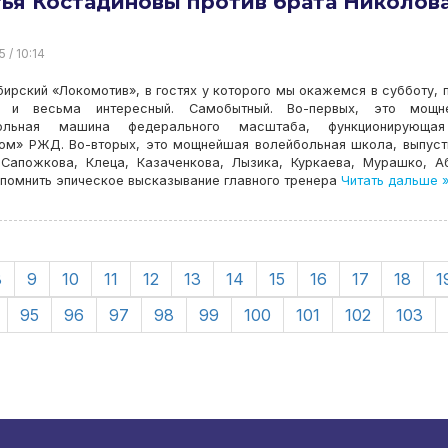
ья Костадиновы против брата Николов
5 / 10:14
ирский «Локомотив», в гостях у которого мы окажемся в субботу, 
 и весьма интересный. Самобытный. Во-первых, это мощн
больная машина федерального масштаба, функционирующа
ком» РЖД. Во-вторых, это мощнейшая волейбольная школа, выпус
 Сапожкова, Клеца, Казаченкова, Лызика, Куркаева, Мурашко, А
вспомнить эпическое высказывание главного тренера
Читать дальше 
8
9
10
11
12
13
14
15
16
17
18
1
95
96
97
98
99
100
101
102
103