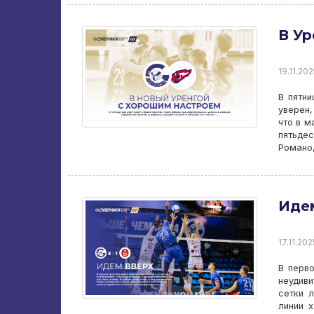
В Ур
19.11.202
В пятн
уверен,
что в м
пятьдес
Романо,
Иде
17.11.202
В перв
неудив
сетки 
линии 