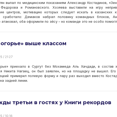
тян выпал по медицинским показаниям Александр Костадинов, «Зен
 Федорова и Романовского. Хозяева выставили на игру неприв
ние центров, мотивацию которых следует искать в казанских к
и сработало: Демаков набрал половину командных блоков, Ан
 атаковал, оба оформили по эйсу – но команде это не особо помогл
огорье» выше классом
5 / 21:27
орье» приехало в Сургут без Мохамеда Аль Хачдади, в состав 
я Никита Нагаец, он был заявлен, но на площадку не вышел. Его
ецкий примерил полевую форму и пару раз выходил вместо Коста
на задней линии.
ды третьи в гостях у Книги рекордов
5 / 10:16