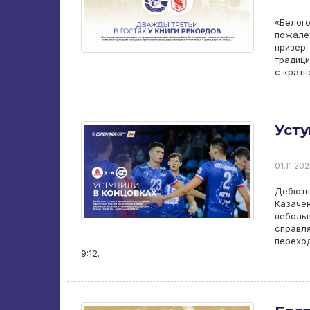
«Белог
пожале
призер
традици
с кратн
Усту
01.11.202
Дебютн
Казаче
неболь
справл
перехо
9:12.