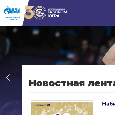
Новостная лент
Наби