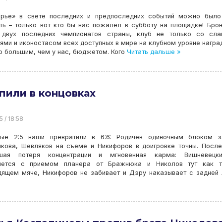
орье» в свете последних и предпоследних событий можно было
ть – только вот кто бы нас пожалел в субботу на площадке! Бро
 двух последних чемпионатов страны, клуб не только со сла
ями и иконостасом всех доступных в мире на клубном уровне наград
о большим, чем у нас, бюджетом. Кого
Читать дальше »
пили в концовках
5 / 18:58
ые 2:5 наши превратили в 6:6: Родичев одиночным блоком з
нкова, Шевляков на съеме и Никифоров в доигровке точны. После
шая потеря концентрации и мгновенная карма: Вишневецк
яется с приемом планера от Бражнюка и Николов тут как т
дящем мяче, Никифоров не забивает и Дэру наказывает с задней 