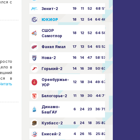
елся с
Зенит-2
19
11
52
68:51
ЮКИОР
18
12
54
64:46
СШОР
18
12
52
64:50
Самотлор
Факел Ямал
17
13
54
65:52
Нова-2
16
14
47
58:57
росто
Дело в
Горький-2
14
16
38
50:63
ешний
ься в
Оренбуржье-
12
18
34
49:67
итать
УОР
Белогорье-2
11
19
30
44:71
Динамо-
6
24
23
36:75
БашГАУ
Кузбасс-2
6
24
18
35:82
Енисей-2
4
26
15
25:82