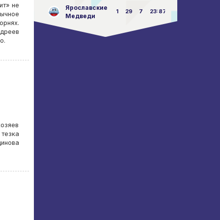
ит» не
Ярославские
1
29
7
23:87
ычное
Медведи
орнях.
дреев
о.
хозяев
 тезка
динова