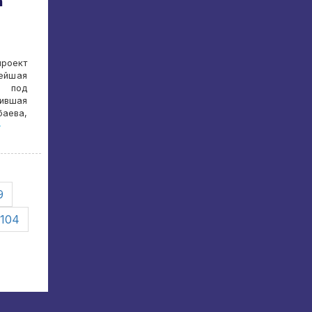
а
проект
ейшая
я под
тившая
баева,
»
9
104