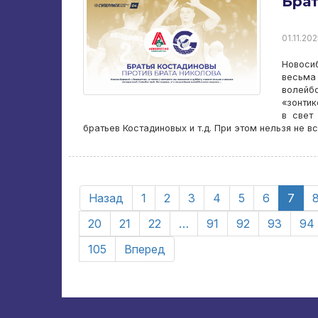
Брат
01.11.202
Новосиб
весьма
волей
«зонти
в свет
братьев Костадиновых и т.д. При этом нельзя не 
Назад
1
2
3
4
5
6
7
20
21
22
…
91
92
93
94
105
Вперед