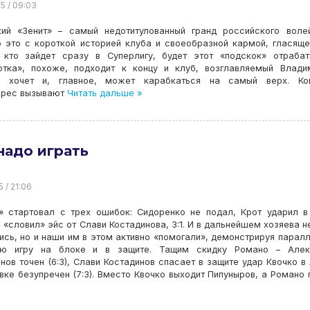
25 / 09:03
кий «Зенит» – самый недотитулованный гранд российского воле
 это с короткой историей клуба и своеобразной кармой, гласяще
, кто зайдет сразу в Суперлигу, будет этот «подскок» отрабат
отка», похоже, подходит к концу и клуб, возглавляемый Влад
, хочет и, главное, может карабкаться на самый верх. Ко
ерес вызывают
Читать дальше »
надо играть
5 / 21:06
» стартовал с трех ошибок: Сидоренко не подал, Крот ударил в
 «словил» эйс от Слави Костадинова, 3:1. И в дальнейшем хозяева 
сь, но и наши им в этом активно «помогали», демонстрируя парал
ую игру на блоке и в защите. Тащим скидку Романо – Алек
нов точен (6:3), Слави Костадинов спасает в защите удар Квочко в
вке безупречен (7:3). Вместо Квочко выходит Пипуныров, а Романо 