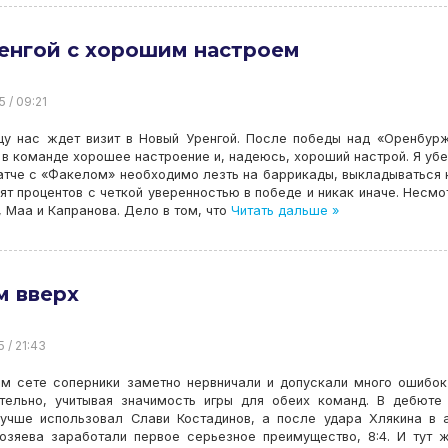
енгой с хорошим настроем
5 / 09:21
ицу нас ждет визит в Новый Уренгой. После победы над «Оренбур
 в команде хорошее настроение и, надеюсь, хороший настрой. Я уб
атче с «Факелом» необходимо лезть на баррикады, выкладываться 
ят процентов с четкой уверенностью в победе и никак иначе. Несмо
 Маа и Капранова. Дело в том, что
Читать дальше »
м вверх
5 / 21:43
ом сете соперники заметно нервничали и допускали много ошибок
ительно, учитывая значимость игры для обеих команд. В дебюте
лучше использовал Слави Костадинов, а после удара Хлякина в 
хозяева заработали первое серьезное преимущество, 8:4. И тут 