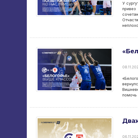
У сургу
привез
сочета
Отчаст
неплохо
«Бел
08.11.202
«Белог
вернулс
Вишнев
помочь 
Дваж
06.11.202