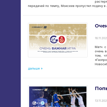
растеря
передачей по темпу, Моисеев пропустил подачу в л
Очен
16.11.202
Матч с
очень в
том, ч
«Газпр
Новосиб
дальше »
Попы
13.11.202