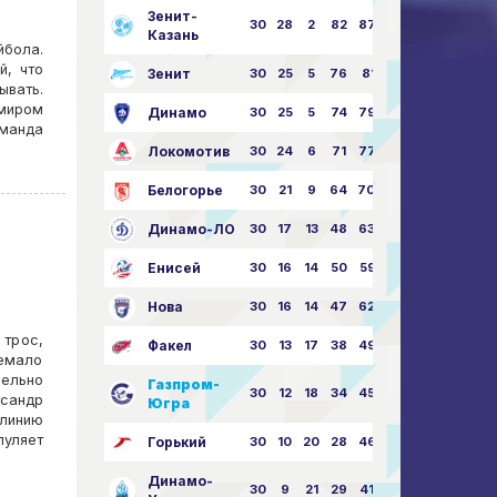
Зенит-
30
28
2
82
87:24
Казань
йбола.
й, что
Зенит
30
25
5
76
81:21
ывать.
имиром
Динамо
30
25
5
74
79:26
манда
Локомотив
30
24
6
71
77:33
Белогорье
30
21
9
64
70:40
Динамо-ЛО
30
17
13
48
63:57
Енисей
30
16
14
50
59:53
Нова
30
16
14
47
62:58
 трос,
Факел
30
13
17
38
49:62
немало
лельно
Газпром-
30
12
18
34
45:63
сандр
Югра
 линию
пуляет
Горький
30
10
20
28
46:73
Динамо-
30
9
21
29
41:70