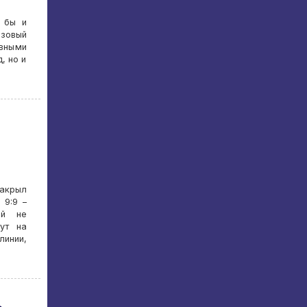
 бы и
нзовый
вными
, но и
акрыл
 9:9 –
ий не
ут на
линии,