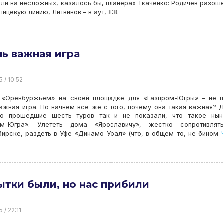
ли на несложных, казалось бы, планерах Ткаченко: Родичев разош
ицевую линию, Литвинов – в аут, 8:8.
ь важная игра
5 / 10:52
 «Оренбуржьем» на своей площадке для «Газпром-Югры» – не п
ажная игра. Но начнем все же с того, почему она такая важная? 
то прошедшие шесть туров так и не показали, что такое нын
ом-Югра». Улететь дома «Ярославичу», жестко сопротивлят
ирске, раздеть в Уфе «Динамо-Урал» (что, в общем-то, не бином
Ч
тки были, но нас прибили
5 / 22:11