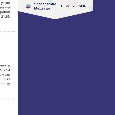
гутяне
Ярославские
1
29
7
23:87
вгения
Медведи
ровал
21:25.
 чем в
в чем
ержать
сь сет
пользу