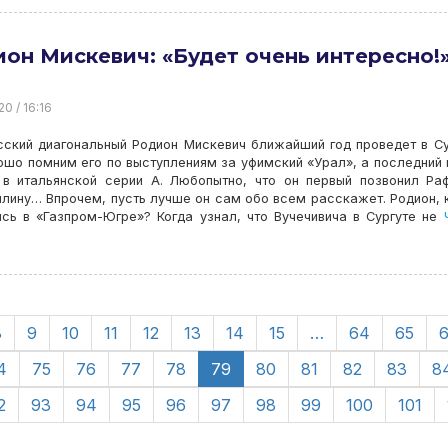
он Мискевич: «Будет очень интересно!
20 / 16:16
ский диагональный Родион Мискевич ближайший год проведет в Су
шо помним его по выступлениям за уфимский «Урал», а последний 
 в итальянской серии А. Любопытно, что он первый позвонил Р
лину… Впрочем, пусть лучше он сам обо всем расскажет. Родион, 
сь в «Газпром-Югре»? Когда узнал, что Вучечивича в Сургуте не
Ч
8
9
10
11
12
13
14
15
…
64
65
4
75
76
77
78
79
80
81
82
83
8
2
93
94
95
96
97
98
99
100
101