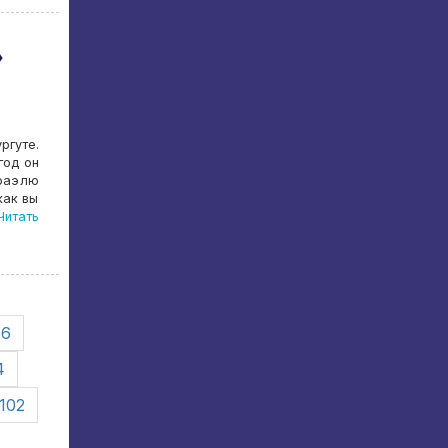
»
ргуте.
год он
афаэлю
как вы
итать
66
4
102