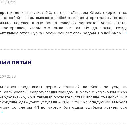
20 / 17:05
 протоколе и значиться 2:3, сегодня «Газпром-Югра» одержал в
 над собой – ведь именно с собой команда и сражалась на пло
ольный перевес в два балла соперник заработал честно, хотя
 постарались, чтобы это было не так. Ну да ладно, кажд
рительном этапе Кубка России решает свои задачи. Нашей было –
Ч
вый пятый
20 / 22:56
ом-Югра» продолжает дергать большой волейбол за усы, пы
ь свой уровень сопротивления грандам. В матче с чемпионом и хо
еоднозначно, но в текущих обстоятельствах вполне съедобно. В 
сургутяне «дежурно» уступали – 11:14, 12:16, но следующий микроо
игран со счетом 4:1 во многом благодаря ошибкам хозяев, ос
 »