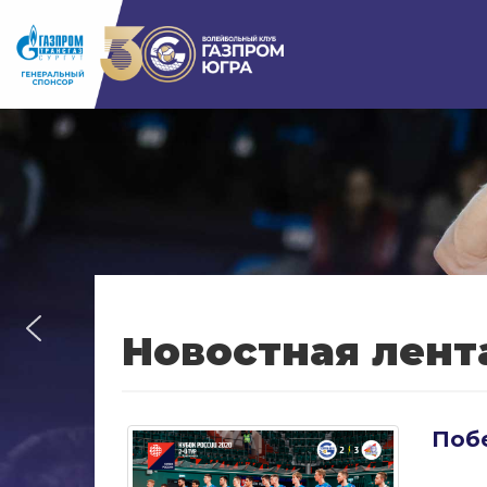
Новостная лент
Поб