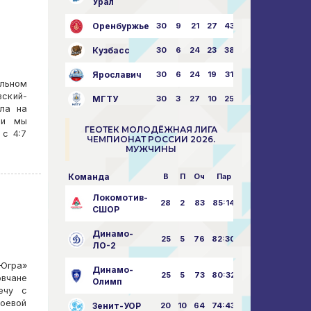
Урал
Оренбуржье
30
9
21
27
43:73
Кузбасс
30
6
24
23
38:76
Ярославич
30
6
24
19
31:80
льном
ский-
МГТУ
30
3
27
10
25:87
ала на
ии мы
ГЕОТЕК МОЛОДЁЖНАЯ ЛИГА
 с 4:7
ЧЕМПИОНАТ РОССИИ 2026.
МУЖЧИНЫ
Команда
В
П
Оч
Пар
Локомотив-
28
2
83
85:14
СШОР
Динамо-
25
5
76
82:30
ЛО-2
-Югра»
Динамо-
25
5
73
80:32
вчане
Олимп
ечу с
боевой
Зенит-УОР
20
10
64
74:43