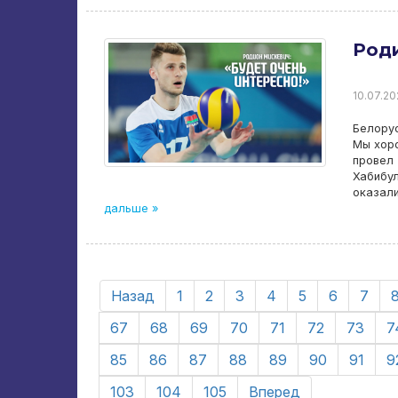
Роди
10.07.20
Белорус
Мы хоро
провел
Хабибул
оказали
дальше »
Назад
1
2
3
4
5
6
7
67
68
69
70
71
72
73
7
85
86
87
88
89
90
91
9
103
104
105
Вперед