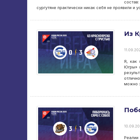
состав:
сургутяне практически никак себя не проявили и у
Из К
11.09.20
Я, как
Югры» 
результ
отлично
можно з
Побо
10.09.20
Реалии 