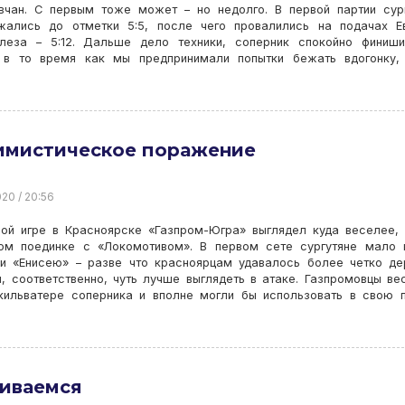
вчан. С первым тоже может – но недолго. В первой партии сур
жались до отметки 5:5, после чего провалились на подачах Е
леза – 5:12. Дальше дело техники, соперник спокойно финиши
 в то время как мы предпринимали попытки бежать вдогонку, 
имистическое поражение
20 / 20:56
рой игре в Красноярске «Газпром-Югра» выглядел куда веселее,
ом поединке с «Локомотивом». В первом сете сургутяне мало 
ли «Енисею» – разве что красноярцам удавалось более четко д
, соответственно, чуть лучше выглядеть в атаке. Газпромовцы ве
кильватере соперника и вполне могли бы использовать в свою 
гиваемся