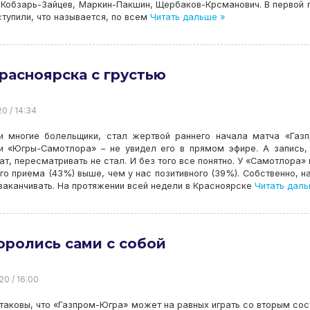
 Кобзарь-Зайцев, Маркин-Пакшин, Щербаков-Крсманович. В первой 
ступили, что называется, по всем
Читать дальше »
расноярска с грустью
20 / 14:34
 и многие болельщики, стал жертвой раннего начала матча «Газ
и «Югры-Самотлора» – не увидел его в прямом эфире. А запись,
ат, пересматривать не стал. И без того все понятно. У «Самотлора»
го приема (43%) выше, чем у нас позитивного (39%). Собственно, н
аканчивать. На протяжении всей недели в Красноярске
Читать даль
ролись сами с собой
20 / 16:00
таковы, что «Газпром-Югра» может на равных играть со вторым со