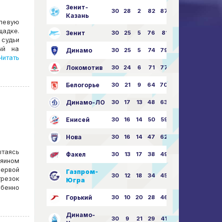
Зенит-
30
28
2
82
87:24
Казань
олевую
щадке.
Зенит
30
25
5
76
81:21
 судьи
ый на
Динамо
30
25
5
74
79:26
итать
Локомотив
30
24
6
71
77:33
Белогорье
30
21
9
64
70:40
Динамо-ЛО
30
17
13
48
63:57
Енисей
30
16
14
50
59:53
Нова
30
16
14
47
62:58
таясь
Факел
30
13
17
38
49:62
зяином
первой
Газпром-
30
12
18
34
45:63
трезок
Югра
обенно
Горький
30
10
20
28
46:73
Динамо-
30
9
21
29
41:70