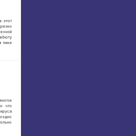
а этот
 резко
ьезной
дебюту
а пике
многое
Но что
вируса
поздно
ольно