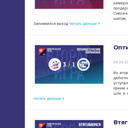
кемеро
продер
Сивоже
шагом,
Запомнился выход
Читать дальше »
Опт
09.09.20
Во вто
дебютн
уступа
прием и
шли в 
Читать дальше »
Втя