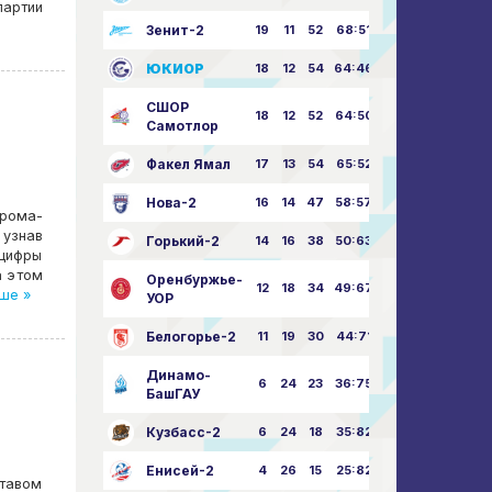
партии
Зенит-2
19
11
52
68:51
ЮКИОР
18
12
54
64:46
СШОР
18
12
52
64:50
Самотлор
Факел Ямал
17
13
54
65:52
Нова-2
16
14
47
58:57
прома-
 узнав
Горький-2
14
16
38
50:63
 цифры
а этом
Оренбуржье-
12
18
34
49:67
ше »
УОР
Белогорье-2
11
19
30
44:71
Динамо-
6
24
23
36:75
БашГАУ
Кузбасс-2
6
24
18
35:82
Енисей-2
4
26
15
25:82
ставом