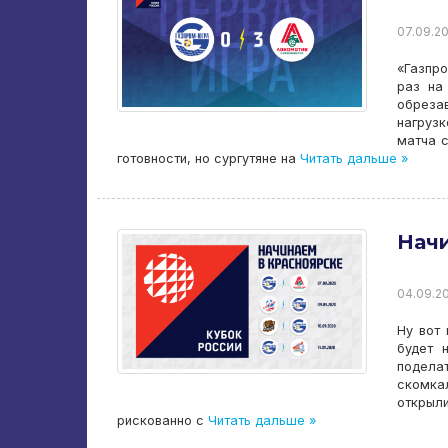
07.09.20
«Газпро
раз на
обреза
нагрузк
матча 
готовности, но сургутяне на
Читать дальше »
Начи
04.09.20
Ну вот 
будет 
поделат
скомкал
открыл
рискованно с
Читать дальше »