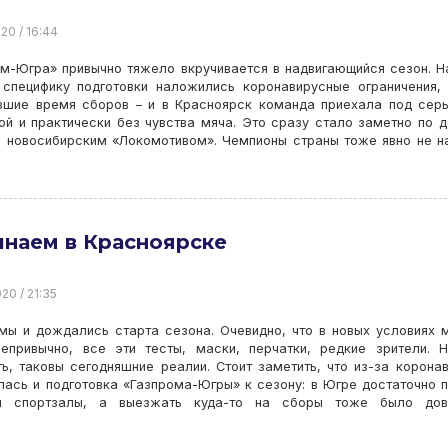
20 / 16:44
м-Югра» привычно тяжело вкручивается в надвигающийся сезон. Н
 специфику подготовки наложились коронавирусные ограничения,
вшие время сборов – и в Красноярск команда приехала под сер
ой и практически без чувства мяча. Это сразу стало заметно по 
с новосибирским «Локомотивом». Чемпионы страны тоже явно не н
наем в Красноярске
20 / 21:35
мы и дождались старта сезона. Очевидно, что в новых условиях 
непривычно, все эти тесты, маски, перчатки, редкие зрители. 
ь, таковы сегодняшние реалии. Стоит заметить, что из-за корона
ась и подготовка «Газпрома-Югры» к сезону: в Югре достаточно 
и спортзалы, а выезжать куда-то на сборы тоже было дов