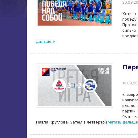
20.09.20
Хоть в
победу
Проток
сильно
предва
дальше »
Пер
19.09.20
«Газпр
нащупат
вышло н
партии 
был вы
Павла Круглова. Затем в четвертой
Читать дальше