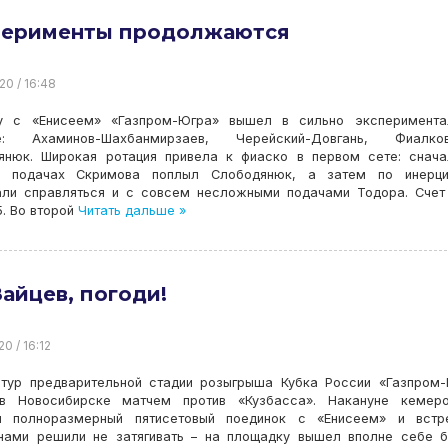
перименты продолжаются
20 / 16:48
у с «Енисеем» «Газпром-Югра» вышел в сильно эксперимента
е: Ахаминов-Шахбанмирзаев, Черейский-Довгань, Фиалков
янюк. Широкая ротация привела к фиаско в первом сете: снач
 подачах Скримова поплыл Слободянюк, а затем по инерц
али справляться и с совсем несложными подачами Тодора. Счет
5. Во второй
Читать дальше »
Зайцев, погоди!
0 / 16:12
 тур предварительной стадии розыгрыша Кубка России «Газпром
в Новосибирске матчем против «Кузбасса». Накануне кемеро
и полноразмерный пятисетовый поединок с «Енисеем» и встр
янами решили не затягивать – на площадку вышел вполне себе 