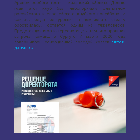
Арене» особого гостя – казанский «Зенит». Долгие
годы этот клуб был неоспоримым флагманом
российского и европейского клубного волейбола. И
сейчас, когда конкуренция в чемпионате страны
обострилась, остается одним из тяжеловесов.
Предстоящая игра интересна еще и тем, что прошлая
встреча команд в Сургуте 7 марта 2020 года
завершилась сенсационной победой хозяев
Читать
дальше »