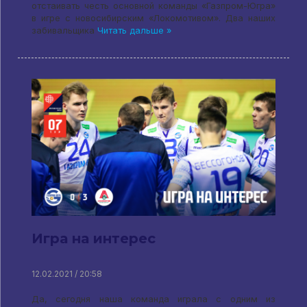
отстаивать честь основной команды «Газпром-Югра»
в игре с новосибирским «Локомотивом». Два наших
забивальщика
Читать дальше »
Игра на интерес
12.02.2021 / 20:58
Да, сегодня наша команда играла с одним из