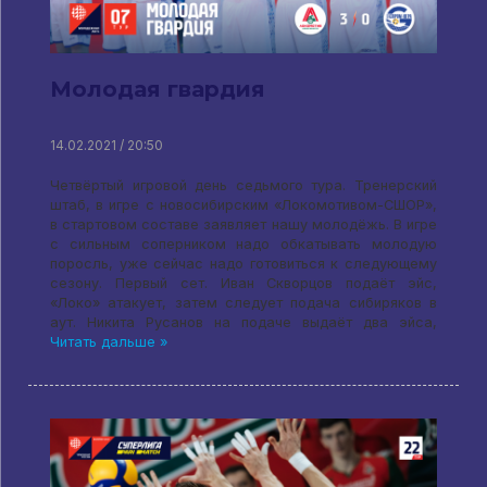
Молодая гвардия
14.02.2021 / 20:50
Четвёртый игровой день седьмого тура. Тренерский
штаб, в игре с новосибирским «Локомотивом-СШОР»,
в стартовом составе заявляет нашу молодёжь. В игре
с сильным соперником надо обкатывать молодую
поросль, уже сейчас надо готовиться к следующему
сезону. Первый сет. Иван Скворцов подаёт эйс,
«Локо» атакует, затем следует подача сибиряков в
аут. Никита Русанов на подаче выдаёт два эйса,
Читать дальше »