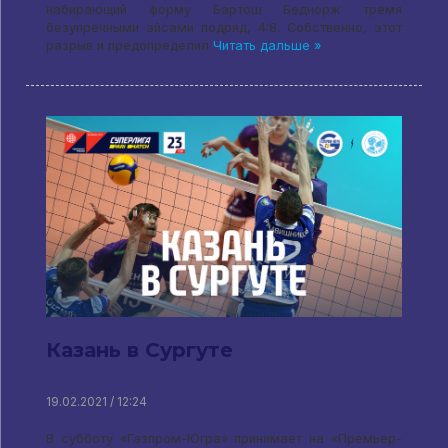
набирающий форму Бартош Беднорж тремя
безупречными эйсами подряд, 4:8. Собственно, этот
разрыв и предопределил
Читать дальше »
Казань в Сургуте
19.02.2021 / 12:24
В субботу «Газпром-Югра» принимает на «Премьер-