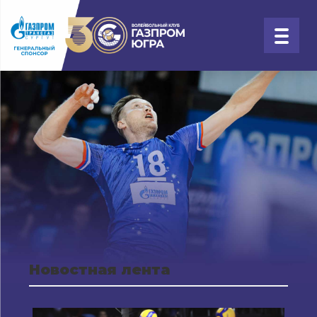
Новостная лента