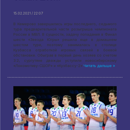
15.02.2021 / 22:07
В Кемерово завершились игры последнего, седьмого
тура предварительной части розыгрыша чемпионата
России в МВЛ. В сущности, задачу попадания в Финал
шести «Звезда Югры» решила еще в домашнем
шестом туре, поэтому занималась в столице
Кузбасса отработкой игровых связей в боевой
обстановке. Обыграв в первый день хозяев со счетом
3:2, сургутяне дважды уступили новосибирскому
«Локомотиву-СШОР» и «Кузбассу-2»
Читать дальше »