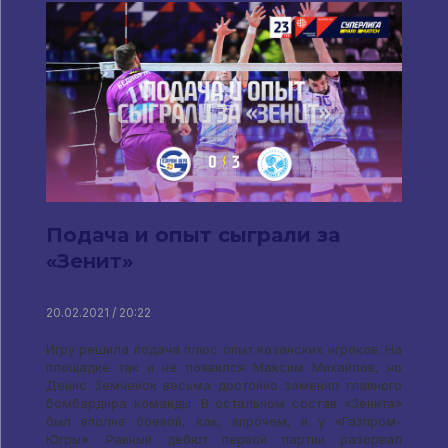
Подача и опыт сыграли за
«Зенит»
20.02.2021 / 20:22
Игру решила подача плюс опыт казанских игроков. На
площадке так и не появился Максим Михайлов, но
Денис Земченок весьма достойно заменил главного
бомбардира команды. В остальном состав «Зенита»
был вполне боевой, как, впрочем, и у «Газпром-
Югры». Равный дебют первой партии разорвал