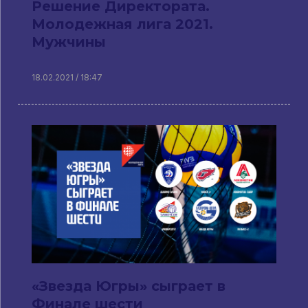
Решение Директората.
Молодежная лига 2021.
Мужчины
18.02.2021 / 18:47
«Звезда Югры» сыграет в
Финале шести