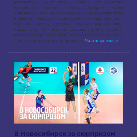
фаворитов финального этапа Молодёжного
чемпионата. Главным – было проверить силы
соперника и уже настраиваться на предстоящие игры
в финале. Команда «Локомотива» скомплектована,
большей частью, игроками команды высшей лиги,
соответственно и игровой уровень у ребят высокий,
несмотря на возраст. Итак, первый сет начался. Уже в
дебюте партии железнодорожники
Читать дальше »
В Новосибирск за сюрпризом