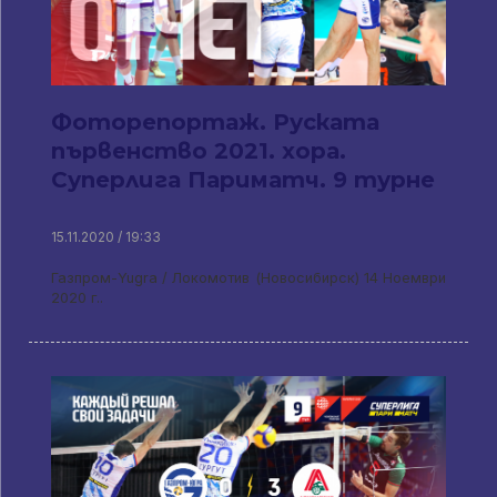
Фоторепортаж. Руската
първенство 2021. хора.
Суперлига Париматч. 9 турне
15.11.2020 / 19:33
Газпром-Yugra / Локомотив (Новосибирск) 14 Ноември
2020 г..