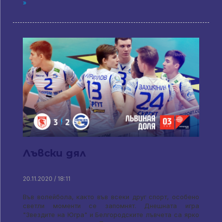
»
Лъвски дял
20.11.2020 / 18:11
Във волейбола, както във всеки друг спорт, особено
светли моменти се запомнят. Днешната игра
"Звездите на Югра" и Белгородските лъвчета са ярко