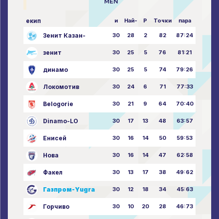
MEN
екип
и
Най-
P
Точки
пара
Зенит Казан-
30
28
2
82
87:24
зенит
30
25
5
76
81:21
динамо
30
25
5
74
79:26
Локомотив
30
24
6
71
77:33
Belogorie
30
21
9
64
70:40
Dinamo-LO
30
17
13
48
63:57
Енисей
30
16
14
50
59:53
Нова
30
16
14
47
62:58
Факел
30
13
17
38
49:62
Газпром-Yugra
30
12
18
34
45:63
Горчиво
30
10
20
28
46:73