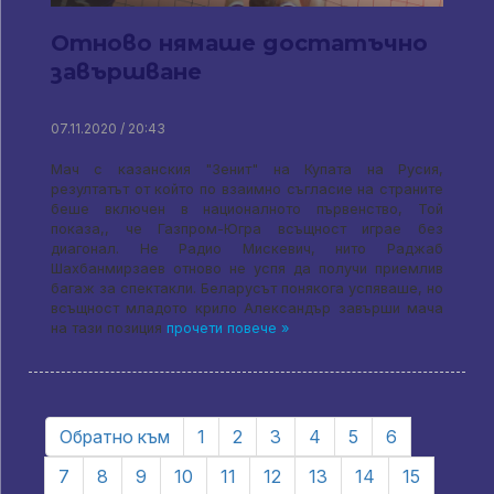
Отново нямаше достатъчно
завършване
07.11.2020 / 20:43
Мач с казанския "Зенит" на Купата на Русия,
резултатът от който по взаимно съгласие на страните
беше включен в националното първенство, Той
показа,, че Газпром-Югра всъщност играе без
диагонал. Не Радио Мискевич, нито Раджаб
Шахбанмирзаев отново не успя да получи приемлив
багаж за спектакли. Беларусът понякога успяваше, но
всъщност младото крило Александър завърши мача
на тази позиция
прочети повече »
Обратно към
1
2
3
4
5
6
7
8
9
10
11
12
13
14
15