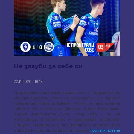
Не загуби за себе си
22.11.2020 / 18:14
Традиционно започваме първия сет с подаването на
Максим Кирилов, атака от московчани - и първата
точка в касичката на Динамо -Олимп. И така, вече на
таблото 7:5 в полза на Динамо. Данил Ворончихин
издава великолепна лула, след това - ас на
Александър Слободянюк и сравняваме резултата.
Следва - интересно, дълго равенство, нашата атака
отново 21 числа, но бракът се излъчва
прочети повече