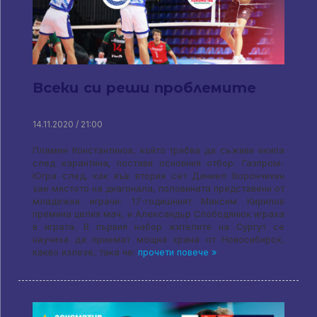
Всеки си реши проблемите
14.11.2020 / 21:00
Пламен Константинов, който трябва да съживи екипа
след карантина, постави основния отбор. Газпром-
Югра след, как във втория сет Даниел Ворончихин
зае мястото на диагонала, половината представени от
младежки играчи: 17-годишният Максим Кирилов
премина целия мач, и Александър Слободянюк играха
в играта. В първия набор жителите на Сургут се
научиха да приемат мощна храна от Новосибирск,
какво излезе, така че:
прочети повече »