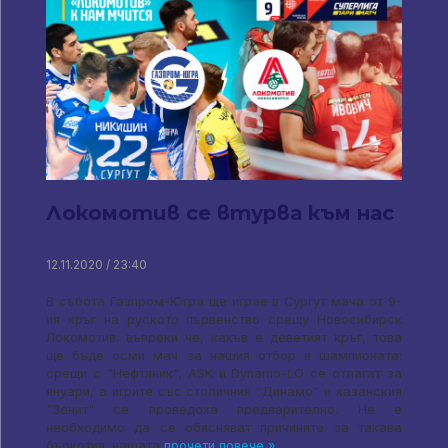
Локомотив се втурва към нас
12.11.2020 / 23:40
В събота Газпром-Югра ще играе в Сургут мача от 9-
ия кръг на руското първенство срещу Новосибирск
Локомотив. въпреки че, какъв е деветият кръг, това
ще бъде осми мач за нашия отбор в шампионата:
срещи с "Нефтяник", ASK и Dynamo-LO се отлагат за
януари, а игрите със столичния "Динамо" и казанския
"Зенит" се проведоха предварително. Не е
необходимо да се обясняват причините за такава
бъркотия: нашата
прочети повече »