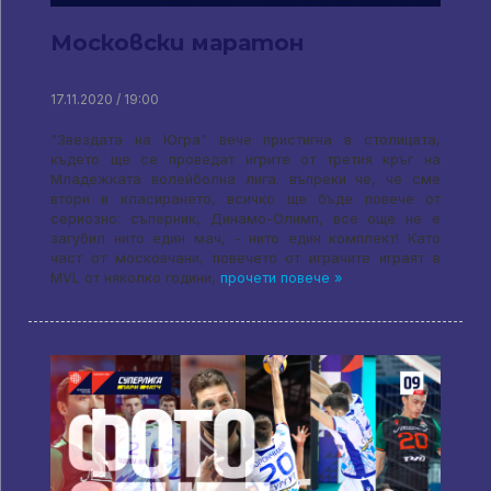
Московски маратон
17.11.2020 / 19:00
"Звездата на Югра" вече пристигна в столицата,
където ще се проведат игрите от третия кръг на
Младежката волейболна лига. въпреки че, че сме
втори в класирането, всичко ще бъде повече от
сериозно: съперник, Динамо-Олимп, все още не е
загубил нито един мач, - нито един комплект! Като
част от московчани, повечето от играчите играят в
MVL от няколко години,
прочети повече »