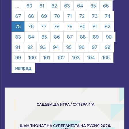
…
60
61
62
63
64
65
66
67
68
69
70
71
72
73
74
75
76
77
78
79
80
81
82
83
84
85
86
87
88
89
90
91
92
93
94
95
96
97
98
99
100
101
102
103
104
105
напред
СЛЕДВАЩА ИГРА / СУПЕРЛИГА
ШАМПИОНАТ НА СУПЕРЛИГАТА НА РУСИЯ 2026.