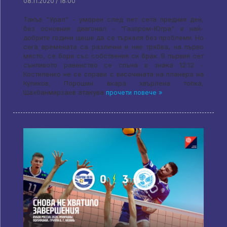
08.11.2020 / 18:00
Такъв "Урал" - уморен след пет сета предния ден,
без основния диагонал - "Газпром-Югра" в най-
добрите години щеше да се търкаля без проблеми. Но
сега времената са различни и ние трябва, на първо
място, се бори със собствения си брак. В първия сет
сънливото равенство се спъна в знака 12:12 -
Костиленко не се справи с височината на планера на
Куликов, Порошин вкара хвърлена топка,
Шахбанмирзаев атакува
прочети повече »