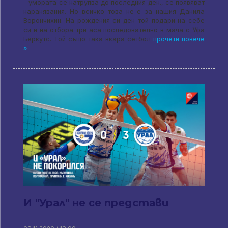
- умората се натрупва до последния ден., се появяват
наранявания. Но всичко това не е за нашия Данила
Ворончихин. На рождения си ден той подари на себе
си и на отбора три аса последователно в мача с Уфа
Беркутс. Той също така вкара сетбол
прочети повече
»
И "Урал" не се представи