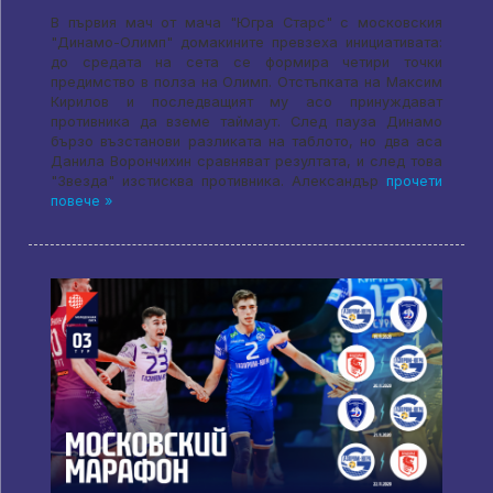
В първия мач от мача "Югра Старс" с московския
"Динамо-Олимп" домакините превзеха инициативата:
до средата на сета се формира четири точки
предимство в полза на Олимп. Отстъпката на Максим
Кирилов и последващият му асо принуждават
противника да вземе таймаут. След пауза Динамо
бързо възстанови разликата на таблото, но два аса
Данила Ворончихин сравняват резултата, и след това
"Звезда" изстисква противника. Александър
прочети
повече »