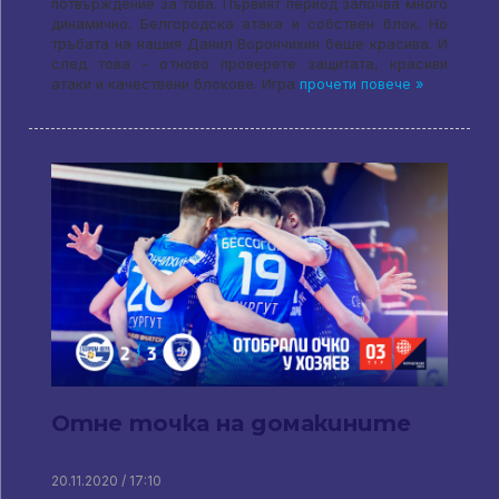
потвърждение за това. Първият период започва много
динамично. Белгородска атака и собствен блок. Но
тръбата на нашия Данил Ворончихин беше красива. И
след това - отново проверете защитата, красиви
атаки и качествени блокове. Игра
прочети повече »
Отне точка на домакините
20.11.2020 / 17:10