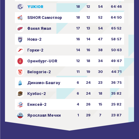
YUKIOR
18
12
54
64:46
SSHOR Самотлор
18
12
52
64:50
Факел Ямал
17
13
54
65:52
Нова-2
16
14
47
58:57
Горки-2
14
16
38
50:63
Оренбург-UOR
12
18
34
49:67
Belogorie-2
11
19
30
44:71
Динамо-Башгау
6
24
23
36:75
Кузбас-2
6
24
18
35:82
Енисей-2
4
26
15
25:82
Ярославл Мечки
1
29
7
23:87