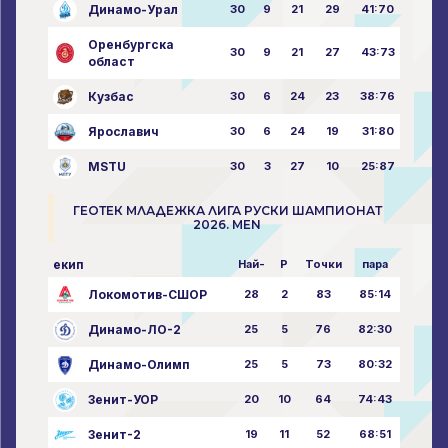
Динамо-Урал
30
9
21
29
41:70
Оренбургска
30
9
21
27
43:73
област
Кузбас
30
6
24
23
38:76
Ярославич
30
6
24
19
31:80
MSTU
30
3
27
10
25:87
ГЕОТЕК МЛАДЕЖКА ЛИГА РУСКИ ШАМПИОНАТ
2026. MEN
екип
Най-
P
Точки
пара
Локомотив-СШОР
28
2
83
85:14
Динамо-ЛО-2
25
5
76
82:30
Динамо-Олимп
25
5
73
80:32
Зенит-УОР
20
10
64
74:43
Зенит-2
19
11
52
68:51