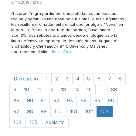
27.10.2018 / 12:08
Gazprom-Yugra perdió por completo las cosas básicas:
recibir y servir. Sin una base bajo tus pies, A los surgutianos
les resultó extremadamente difícil oponer algo a "Nova" en
la parrilla.. Ya en la apertura del partido, Busel anotó un
ace: 3:5, dos rebotes profundos desde el bloque bajo la
línea defensiva desprotegida después de los ataques de
Shchadilov y Chefranov - 8:14. Glivenko y Malyshev
aparecen en el sitio.,
leer m?s »
De regreso
1
2
3
4
5
6
7
8
9
10
11
12
13
14
15
…
88
89
90
91
92
93
94
95
96
97
98
99
100
101
102
103
104
105
Adelante