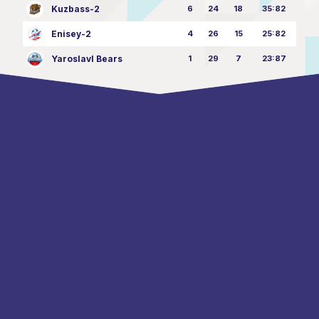
Kuzbass-2
6
24
18
35:82
Enisey-2
4
26
15
25:82
Yaroslavl Bears
1
29
7
23:87