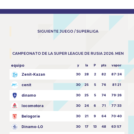
SIGUIENTE JUEGO / SUPERLIGA
CAMPEONATO DE LA SUPER LEAGUE DE RUSIA 2026. MEN
equipo
y
la
P
pts
vapor
Zenit-Kazan
30
28
2
82
87:24
cenit
30
25
5
76
81:21
dinamo
30
25
5
74
79:26
locomotora
30
24
6
71
77:33
Belogorie
30
21
9
64
70:40
Dinamo-LO
30
17
13
48
63:57