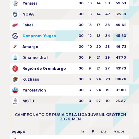
Yenisei
30
16
14
50
59:53
NOVA
30
16
14
47
62:58
Fakel
30
13
17
38
49:62
Gazprom-Yugra
30
12
18
34
45:63
Amargo
30
10
20
28
46:73
Dinamo-Ural
30
9
21
29
41:70
Región de Oremburgo
30
9
21
27
43:73
Kuzbass
30
6
24
23
38:76
Yaroslavich
30
6
24
19
31:80
MSTU
30
3
27
10
25:87
CAMPEONATO DE RUSIA DE LA LIGA JUVENIL GEOTECH
2026. MEN
equipo
la
P
pts
vapor