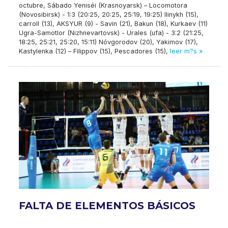
octubre, Sábado Yeniséi (Krasnoyarsk) – Locomotora
(Novosibirsk) - 1:3 (20:25, 20:25, 25:19, 19:25) Ilinykh (15),
carroll (13), AKSYUR (9) - Savin (21), Bakun (18), Kurkaev (11)
Ugra-Samotlor (Nizhnevartovsk) - Urales (ufa) - 3:2 (21:25,
18:25, 25:21, 25:20, 15:11) Nóvgorodov (20), Yakimov (17),
Kastylenka (12) – Filippov (15), Pescadores (15),
leer m?s »
FALTA DE ELEMENTOS BÁSICOS