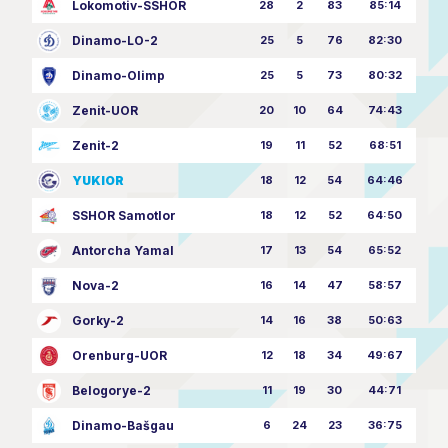
Lokomotiv-SSHOR
28
2
83
85:14
Dinamo-LO-2
25
5
76
82:30
Dinamo-Olimp
25
5
73
80:32
Zenit-UOR
20
10
64
74:43
Zenit-2
19
11
52
68:51
YUKIOR
18
12
54
64:46
SSHOR Samotlor
18
12
52
64:50
Antorcha Yamal
17
13
54
65:52
Nova-2
16
14
47
58:57
Gorky-2
14
16
38
50:63
Orenburg-UOR
12
18
34
49:67
Belogorye-2
11
19
30
44:71
Dinamo-Bašgau
6
24
23
36:75