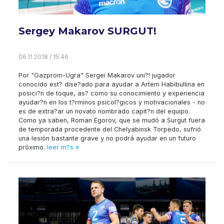
Sergey Makarov SURGUT!
06.11.2018 / 15:46
Por "Gazprom-Ugra" Sergei Makarov uni?! jugador
conocido est? dise?ado para ayudar a Artem Habibullina en
posici?n de toque, as? como su conocimiento y experiencia
ayudar?n en los t?rminos psicol?gicos y motivacionales - no
es de extra?ar un novato nombrado capit?n del equipo.
Como ya saben, Roman Egorov, que se mudó a Surgut fuera
de temporada procedente del Chelyabinsk Torpedo, sufrió
una lesión bastante grave y no podrá ayudar en un futuro
próximo.
leer m?s »