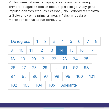
Kirillov inmediatamente deja que Papazov haga swing,
primero lo agarran con un bloque, pero luego Vitaly gana
impulso con tres ataques exitosos., 7:5. Fedorov reemplaza
a Golovanov en la primera línea, y Pakshin iguala el
marcador con un saque corto, 7:7.
De regreso
1
2
3
4
5
6
7
8
9
10
11
12
13
14
15
16
17
18
19
20
21
22
23
24
25
26
27
28
29
…
91
92
93
94
95
96
97
98
99
100
101
102
103
104
105
Adelante