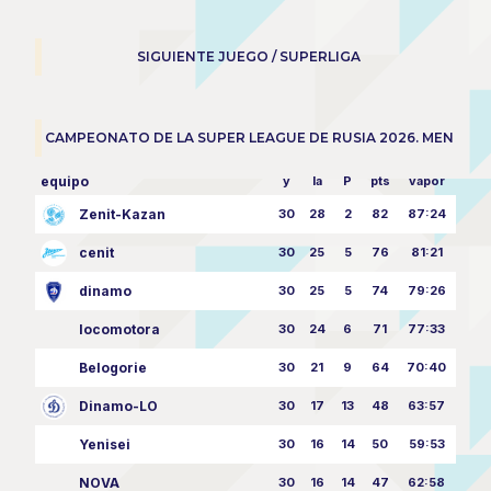
SIGUIENTE JUEGO / SUPERLIGA
CAMPEONATO DE LA SUPER LEAGUE DE RUSIA 2026. MEN
equipo
y
la
P
pts
vapor
Zenit-Kazan
30
28
2
82
87:24
cenit
30
25
5
76
81:21
dinamo
30
25
5
74
79:26
locomotora
30
24
6
71
77:33
Belogorie
30
21
9
64
70:40
Dinamo-LO
30
17
13
48
63:57
Yenisei
30
16
14
50
59:53
NOVA
30
16
14
47
62:58