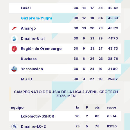
Fakel
30
13
17
38
49:62
Gazprom-Yugra
30
12
18
34
45:63
Amargo
30
10
20
28
46:73
Dinamo-Ural
30
9
21
29
41:70
Región de Oremburgo
30
9
21
27
43:73
Kuzbass
30
6
24
23
38:76
Yaroslavich
30
6
24
19
31:80
MSTU
30
3
27
10
25:87
CAMPEONATO DE RUSIA DE LA LIGA JUVENIL GEOTECH
2026. MEN
equipo
la
P
pts
vapor
Lokomotiv-SSHOR
28
2
83
85:14
Dinamo-LO-2
25
5
76
82:30