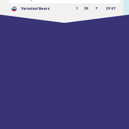
Yaroslavl Bears
1
29
7
23:87