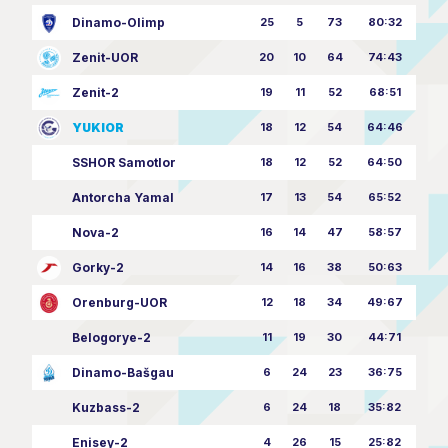
Dinamo-Olimp
25
5
73
80:32
Zenit-UOR
20
10
64
74:43
Zenit-2
19
11
52
68:51
YUKIOR
18
12
54
64:46
SSHOR Samotlor
18
12
52
64:50
Antorcha Yamal
17
13
54
65:52
Nova-2
16
14
47
58:57
Gorky-2
14
16
38
50:63
Orenburg-UOR
12
18
34
49:67
Belogorye-2
11
19
30
44:71
Dinamo-Bašgau
6
24
23
36:75
Kuzbass-2
6
24
18
35:82
Enisey-2
4
26
15
25:82