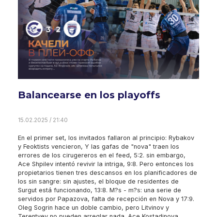
Balancearse en los playoffs
15.02.2025 / 21:40
En el primer set, los invitados fallaron al principio: Rybakov
y Feoktists vencieron, Y las gafas de "nova" traen los
errores de los cirugereros en el feed, 5:2. sin embargo,
Ace Shpilev intentó revivir la intriga, 9:8. Pero entonces los
propietarios tienen tres descansos en los planificadores de
los sin sangre: sin ajustes, el bloque de residentes de
Surgut está funcionando, 13:8. M?s - m?s: una serie de
servidos por Papazova, falta de recepción en Nova y 17:9.
Oleg Sogrin hace un doble cambio, pero Litvinov y
Terentyev no pueden arreglar nada. Ace Kostadinova