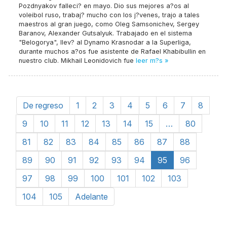
Pozdnyakov falleci? en mayo. Dio sus mejores a?os al
voleibol ruso, trabaj? mucho con los j?venes, trajo a tales
maestros al gran juego, como Oleg Samsonichev, Sergey
Baranov, Alexander Gutsalyuk. Trabajado en el sistema
"Belogorya", llev? al Dynamo Krasnodar a la Superliga,
durante muchos a?os fue asistente de Rafael Khabibullin en
nuestro club. Mikhail Leonidovich fue
leer m?s »
De regreso
1
2
3
4
5
6
7
8
9
10
11
12
13
14
15
…
80
81
82
83
84
85
86
87
88
89
90
91
92
93
94
95
96
97
98
99
100
101
102
103
104
105
Adelante