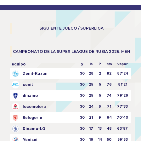
SIGUIENTE JUEGO / SUPERLIGA
CAMPEONATO DE LA SUPER LEAGUE DE RUSIA 2026. MEN
equipo
y
la
P
pts
vapor
Zenit-Kazan
30
28
2
82
87:24
cenit
30
25
5
76
81:21
dinamo
30
25
5
74
79:26
locomotora
30
24
6
71
77:33
Belogorie
30
21
9
64
70:40
Dinamo-LO
30
17
13
48
63:57
Yenisei
30
16
14
50
59:53