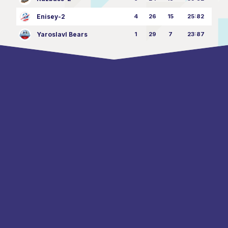
Enisey-2
4
26
15
25:82
Yaroslavl Bears
1
29
7
23:87