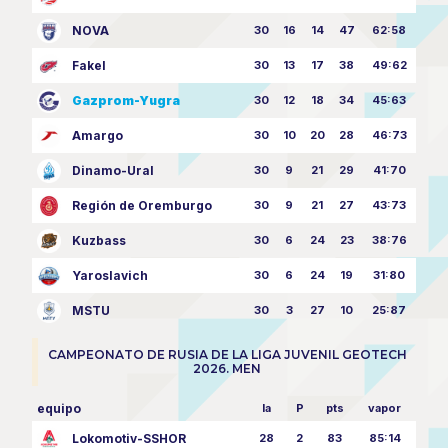
NOVA
30
16
14
47
62:58
Fakel
30
13
17
38
49:62
Gazprom-Yugra
30
12
18
34
45:63
Amargo
30
10
20
28
46:73
Dinamo-Ural
30
9
21
29
41:70
Región de Oremburgo
30
9
21
27
43:73
Kuzbass
30
6
24
23
38:76
Yaroslavich
30
6
24
19
31:80
MSTU
30
3
27
10
25:87
CAMPEONATO DE RUSIA DE LA LIGA JUVENIL GEOTECH
2026. MEN
equipo
la
P
pts
vapor
Lokomotiv-SSHOR
28
2
83
85:14