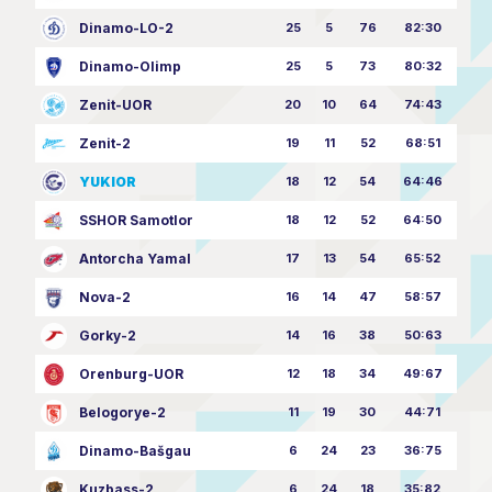
Dinamo-LO-2
25
5
76
82:30
Dinamo-Olimp
25
5
73
80:32
Zenit-UOR
20
10
64
74:43
Zenit-2
19
11
52
68:51
YUKIOR
18
12
54
64:46
SSHOR Samotlor
18
12
52
64:50
Antorcha Yamal
17
13
54
65:52
Nova-2
16
14
47
58:57
Gorky-2
14
16
38
50:63
Orenburg-UOR
12
18
34
49:67
Belogorye-2
11
19
30
44:71
Dinamo-Bašgau
6
24
23
36:75
Kuzbass-2
6
24
18
35:82