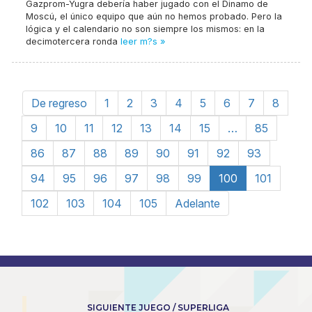
Gazprom-Yugra debería haber jugado con el Dinamo de
Moscú, el único equipo que aún no hemos probado. Pero la
lógica y el calendario no son siempre los mismos: en la
decimotercera ronda
leer m?s »
De regreso
1
2
3
4
5
6
7
8
9
10
11
12
13
14
15
…
85
86
87
88
89
90
91
92
93
94
95
96
97
98
99
100
101
102
103
104
105
Adelante
SIGUIENTE JUEGO / SUPERLIGA