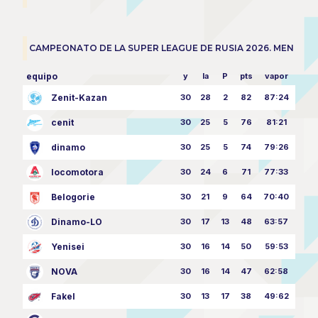
CAMPEONATO DE LA SUPER LEAGUE DE RUSIA 2026. MEN
equipo
y
la
P
pts
vapor
Zenit-Kazan
30
28
2
82
87:24
cenit
30
25
5
76
81:21
dinamo
30
25
5
74
79:26
locomotora
30
24
6
71
77:33
Belogorie
30
21
9
64
70:40
Dinamo-LO
30
17
13
48
63:57
Yenisei
30
16
14
50
59:53
NOVA
30
16
14
47
62:58
Fakel
30
13
17
38
49:62