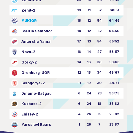
Zenit-2
19
11
52
68:51
YUKIOR
18
12
54
64:46
SSHOR Samotlor
18
12
52
64:50
Antorcha Yamal
17
13
54
65:52
Nova-2
16
14
47
58:57
Gorky-2
14
16
38
50:63
Orenburg-UOR
12
18
34
49:67
Belogorye-2
11
19
30
44:71
Dinamo-Bašgau
6
24
23
36:75
Kuzbass-2
6
24
18
35:82
Enisey-2
4
26
15
25:82
Yaroslavl Bears
1
29
7
23:87