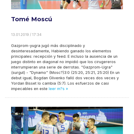
Tomé Moscú
13.01.2019 / 17:34
Gazprom-yugra jugó más disciplinado y
desinteresadamente, Habiendo ganado los elementos
principales: recepción y feed. E incluso la ausencia de un
juego distinto en diagonal no impidió que los cirugereros
interrumpieran una serie de derrotas. "Gazprom-Ugra"
(surgut) - "Dynamo" (Mosc?)3:0 (25:20, 25:21, 25:20) En un
debut igual, Bogdan Glivenko falló dos veces dos veces y
Yordan Bisset lo cambia (5:7). Los esfuerzos de casi
impecables en este
leer m?s »