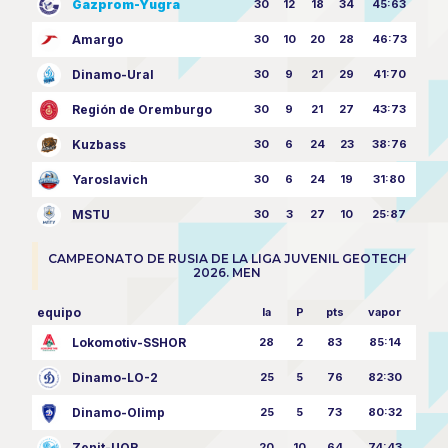
Gazprom-Yugra
30
12
18
34
45:63
Amargo
30
10
20
28
46:73
Dinamo-Ural
30
9
21
29
41:70
Región de Oremburgo
30
9
21
27
43:73
Kuzbass
30
6
24
23
38:76
Yaroslavich
30
6
24
19
31:80
MSTU
30
3
27
10
25:87
CAMPEONATO DE RUSIA DE LA LIGA JUVENIL GEOTECH
2026. MEN
equipo
la
P
pts
vapor
Lokomotiv-SSHOR
28
2
83
85:14
Dinamo-LO-2
25
5
76
82:30
Dinamo-Olimp
25
5
73
80:32
Zenit-UOR
20
10
64
74:43