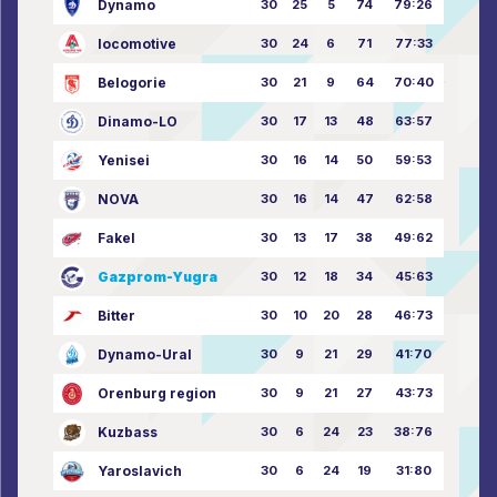
Dynamo
30
25
5
74
79:26
locomotive
30
24
6
71
77:33
Belogorie
30
21
9
64
70:40
Dinamo-LO
30
17
13
48
63:57
Yenisei
30
16
14
50
59:53
NOVA
30
16
14
47
62:58
Fakel
30
13
17
38
49:62
Gazprom-Yugra
30
12
18
34
45:63
Bitter
30
10
20
28
46:73
Dynamo-Ural
30
9
21
29
41:70
Orenburg region
30
9
21
27
43:73
Kuzbass
30
6
24
23
38:76
Yaroslavich
30
6
24
19
31:80