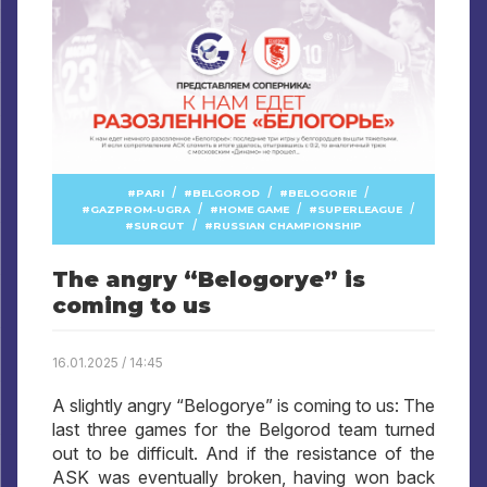
/
/
/
PARI
BELGOROD
BELOGORIE
/
/
/
GAZPROM-UGRA
HOME GAME
SUPERLEAGUE
/
SURGUT
RUSSIAN CHAMPIONSHIP
The angry “Belogorye” is
coming to us
16.01.2025 / 14:45
A slightly angry “Belogorye” is coming to us: The
last three games for the Belgorod team turned
out to be difficult. And if the resistance of the
ASK was eventually broken, having won back