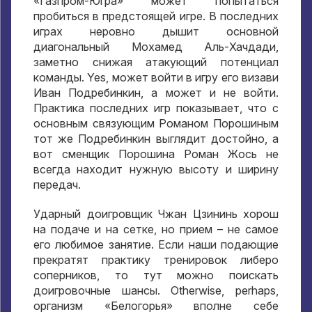
«Газпром-Югра» может попытаться
пробиться в предстоящей игре
.
В последних
играх неровно дышит основной
диагональный Мохамед Аль-Хачдади
,
заметно снижая атакующий потенциал
команды
. Yes,
может войти в игру его визави
Иван Подребинкин
,
а может и не войти
.
Практика последних игр показывает
,
что с
основным связующим Романом Порошиным
тот же Подребинкин выглядит достойно
,
а
вот сменщик Порошина Роман Жось не
всегда находит нужную высоту и ширину
передач
.
Ударный доигровщик Чжан Цзининь хорош
на подаче и на сетке
,
но прием – не самое
его любимое занятие
.
Если наши подающие
прекратят практику тренировок либеро
соперников
,
то тут можно поискать
доигровочные шансы
. Otherwise, perhaps,
организм «Белогорья» вполне себе