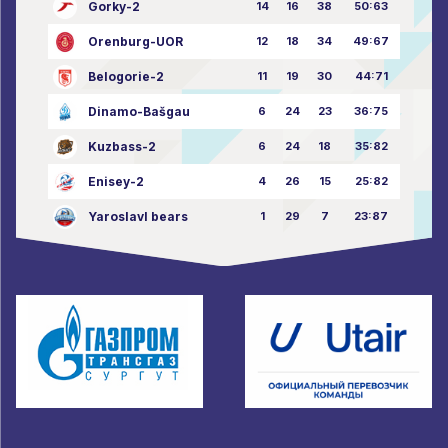
Gorky-2
14
16
38
50:63
Orenburg-UOR
12
18
34
49:67
Belogorie-2
11
19
30
44:71
Dinamo-Bašgau
6
24
23
36:75
Kuzbass-2
6
24
18
35:82
Enisey-2
4
26
15
25:82
Yaroslavl bears
1
29
7
23:87