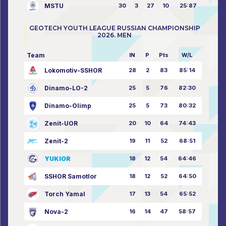
MSTU
30
3
27
10
25:87
GEOTECH YOUTH LEAGUE RUSSIAN CHAMPIONSHIP
2026. MEN
Team
IN
P
Pts
W/L
Lokomotiv-SSHOR
28
2
83
85:14
Dinamo-LO-2
25
5
76
82:30
Dinamo-Olimp
25
5
73
80:32
Zenit-UOR
20
10
64
74:43
Zenit-2
19
11
52
68:51
YUKIOR
18
12
54
64:46
SSHOR Samotlor
18
12
52
64:50
Torch Yamal
17
13
54
65:52
Nova-2
16
14
47
58:57