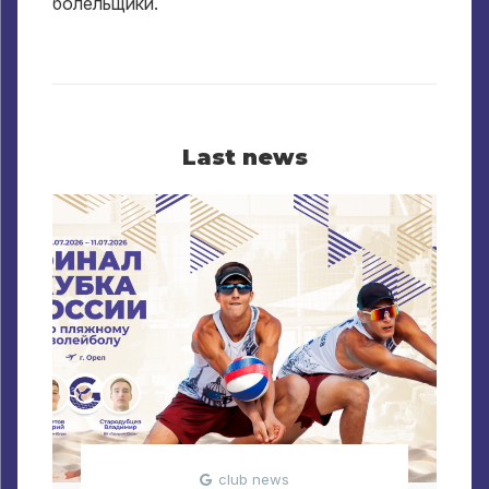
болельщики
.
Last news
club news