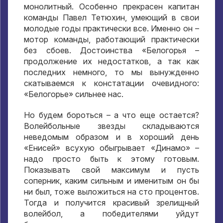
монолитный
.
Особенно прекрасен капитан
команды Павел Тетюхин
,
умеющий в свои
молодые годы практически все
.
Именно он –
мотор команды
,
работающий практически
без сбоев
.
Достоинства «Белогорья –
продолжение их недостатков
,
а так как
последних немного
,
то мы вынужденно
скатываемся к констатации очевидного
:
«Белогорье» сильнее нас
.
Но будем бороться – а что еще остается
?
Волейбольные звезды складываются
неведомым образом и в хороший день
«Енисей» всухую обыгрывает «Динамо»
–
надо просто быть к этому готовым
.
Показывать свой максимум и пусть
соперник
,
каким сильным и именитым он бы
ни был
,
тоже выложиться на сто процентов
.
Тогда и получится красивый зрелищный
волейбол
,
а победителями уйдут