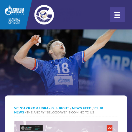
VC "GAZPROM UGRA» G. SURGUT
/
NEWS FEED
/
CLUB
NEWS
/
THE ANGRY “BELOGORYE” IS COMING TO US