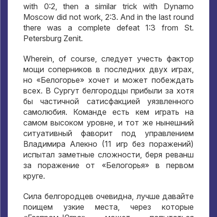
with 0:2, then a similar trick with Dynamo
Moscow did not work, 2:3. And in the last round
there was a complete defeat 1:3 from St.
Petersburg Zenit.
Wherein, of course,
следует учесть фактор
мощи соперников в последних двух играх
,
но «Белогорье» хочет и может побеждать
всех
.
В Сургут белгородцы прибыли за хотя
бы частичной сатисфакцией уязвленного
самолюбия
.
Команде есть кем играть на
самом высоком уровне
,
и тот же нынешний
ситуативный фаворит под управлением
Владимира Алекно
(11
игр без поражений
)
испытал заметные сложности
,
беря реванш
за поражение от «Белогорья» в первом
круге
.
Сила белгородцев очевидна
,
лучше давайте
поищем узкие места
,
через которые