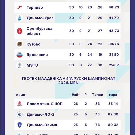
Горчиво
30
10
20
28
46:73
Динамо-Урал
30
9
21
29
41:70
Оренбургска
30
9
21
27
43:73
област
Кузбас
30
6
24
23
38:76
Ярославич
30
6
24
19
31:80
MSTU
30
3
27
10
25:87
ГЕОТЕК МЛАДЕЖКА ЛИГА РУСКИ ШАМПИОНАТ
2026. MEN
екип
Най-
P
Точки
пара
Локомотив-СШОР
28
2
83
85:14
Динамо-ЛО-2
25
5
76
82:30
Динамо-Олимп
25
5
73
80:32