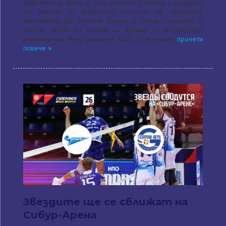
действия на Зенит в този елемент станаха в резултат
на умения, и творческо търсене на Сургутяни.
Желанието да играете бързо е тясно свързано с
риска., които от време на време не оправдават
очакванията. Като резултат 15:25. Във втория
прочети
повече »
Звездите ще се сближат на
Сибур-Арена