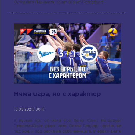
Суперлига Париматч. зенит (Санкт Петербург)
Няма игра, но с характер
13.03.2021 / 00:11
В първия сет от мача със Зенит Санкт Петербург
Газпром-Югра удари като Остап Бендер, просто не
под кон, и под блока на собствениците. 8 ефективните