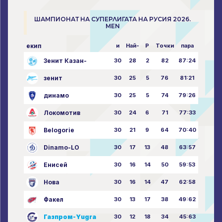
ШАМПИОНАТ НА СУПЕРЛИГАТА НА РУСИЯ 2026.
MEN
екип
и
Най-
P
Точки
пара
Зенит Казан-
30
28
2
82
87:24
зенит
30
25
5
76
81:21
динамо
30
25
5
74
79:26
Локомотив
30
24
6
71
77:33
Belogorie
30
21
9
64
70:40
Dinamo-LO
30
17
13
48
63:57
Енисей
30
16
14
50
59:53
Нова
30
16
14
47
62:58
Факел
30
13
17
38
49:62
Газпром-Yugra
30
12
18
34
45:63