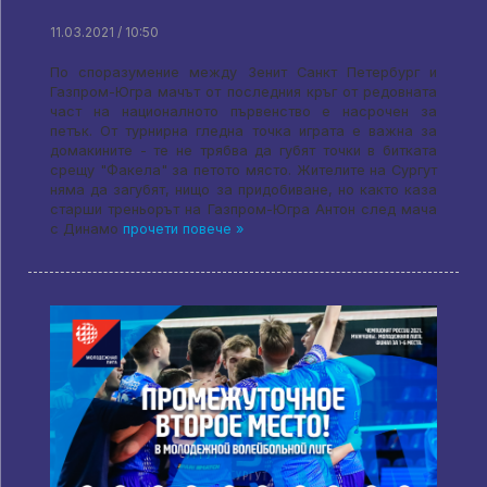
11.03.2021 / 10:50
По споразумение между Зенит Санкт Петербург и
Газпром-Югра мачът от последния кръг от редовната
част на националното първенство е насрочен за
петък. От турнирна гледна точка играта е важна за
домакините - те не трябва да губят точки в битката
срещу "Факела" за петото място. Жителите на Сургут
няма да загубят, нищо за придобиване, но както каза
старши треньорът на Газпром-Югра Антон след мача
с Динамо
прочети повече »