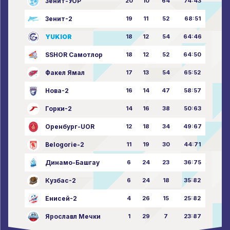
Зенит-УОР
20
10
64
74:43
Зенит-2
19
11
52
68:51
YUKIOR
18
12
54
64:46
SSHOR Самотлор
18
12
52
64:50
Факел Ямал
17
13
54
65:52
Нова-2
16
14
47
58:57
Горки-2
14
16
38
50:63
Оренбург-UOR
12
18
34
49:67
Belogorie-2
11
19
30
44:71
Динамо-Башгау
6
24
23
36:75
Кузбас-2
6
24
18
35:82
Енисей-2
4
26
15
25:82
Ярославл Мечки
1
29
7
23:87