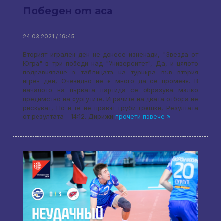
Победен от аса
24.03.2021 / 19:45
Вторият игрален ден не донесе изненади, "Звезда от
Югра" в три победи над "Университет", Да, и цялото
подравняване в таблицата на турнира във втория
игрен ден, Очевидно не е много да се променя. В
началото на първата партида се образува малко
предимство на сургутите. Играчите на двата отбора не
рискуват, Но и те не правят груби грешки, Резултата
от резултата – 14:12. Дирижи
прочети повече »