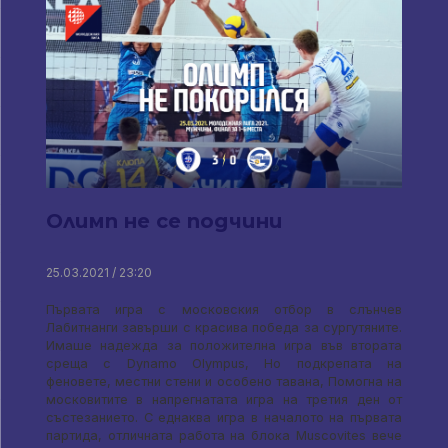
Олимп не се подчини
25.03.2021 / 23:20
Първата игра с московския отбор в слънчев
Лабитнанги завърши с красива победа за сургутяните.
Имаше надежда за положителна игра във втората
среща с Dynamo Olympus, Но подкрепата на
феновете, местни стени и особено тавана, Помогна на
московитите в напрегнатата игра на третия ден от
състезанието. С еднаква игра в началото на първата
партида, отличната работа на блока Muscovites вече