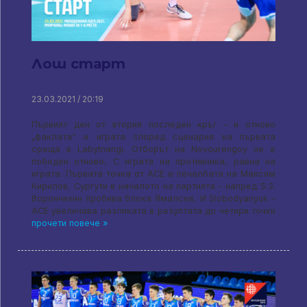
Лош старт
23.03.2021 / 20:19
Първият ден от втория последен кръг - и отново
„факлата“ и играта според сценария на първата
среща в Labytnangi. Отборът на Novourengoy не е
победен отново, С играта на противника, равна на
играта. Първата точка от ACE е печалбата на Максим
Кирилов, Сургути в началото на партията - напред 5:3.
Ворончихин пробива блока Ямалсев, И Slobodyanyuk –
ACE увеличава разликата в резултата до четири точки
прочети повече »