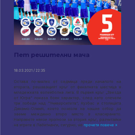
Пет решителни мача
18.03.2021 / 22:35
Остава по-малко от седмица преди началото на
втората, решаващият кръг от финалната шестица в
младежката волейболна лига. В първия кръг „Звезда
от Югра“ показа боен характер, след като спечели
три победи над "Университета", Кузбас и столицата
Динамо-Олимп, което позволи на нашия отбор да
заеме междинно второ място в класирането.
Направете някои прогнози за втория кръг, разчитайки
на игрите в Лабитнанги, сигурно, не
прочети повече »