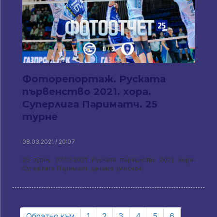
Фоторепортаж. Руската
първенство 2021. хора.
Суперлига Париматч. 25
турне
08.03.2021 / 20:07
25 турне. 07.03.2021. Руската първенство 2021. хора.
Суперлига Париматч. динамо (Москва)
Обратно към
1
2
3
4
5
6