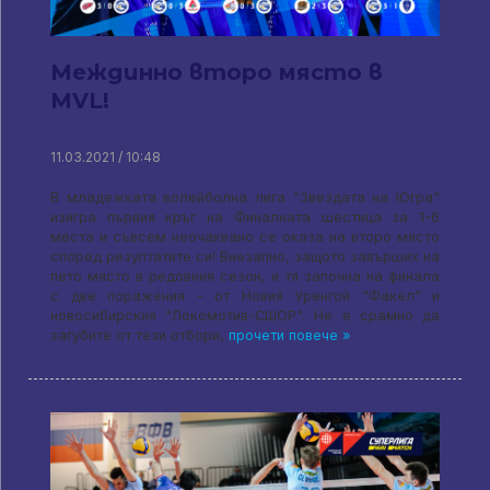
Междинно второ място в
MVL!
11.03.2021 / 10:48
В младежката волейболна лига "Звездата на Югра"
изигра първия кръг на Финалната шестица за 1-6
места и съвсем неочаквано се оказа на второ място
според резултатите си! Внезапно, защото завърших на
пето място в редовния сезон, и тя започна на финала
с две поражения - от Новия Уренгой "Факел" и
новосибирския "Локомотив-СШОР". Не е срамно да
загубите от тези отбори,
прочети повече »