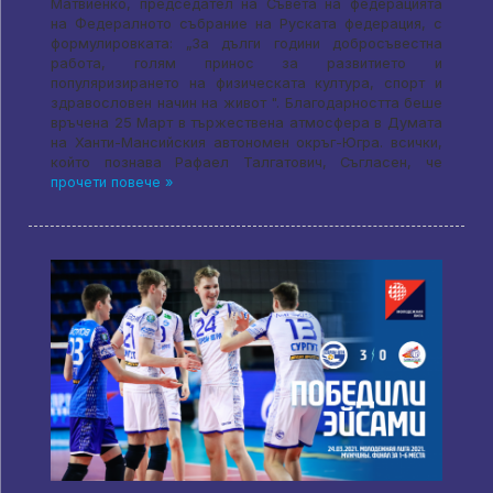
Матвиенко, председател на Съвета на федерацията
на Федералното събрание на Руската федерация, с
формулировката: „За дълги години добросъвестна
работа, голям принос за развитието и
популяризирането на физическата култура, спорт и
здравословен начин на живот ". Благодарността беше
връчена 25 Март в тържествена атмосфера в Думата
на Ханти-Мансийския автономен окръг-Югра. всички,
който познава Рафаел Талгатович, Съгласен, че
прочети повече »