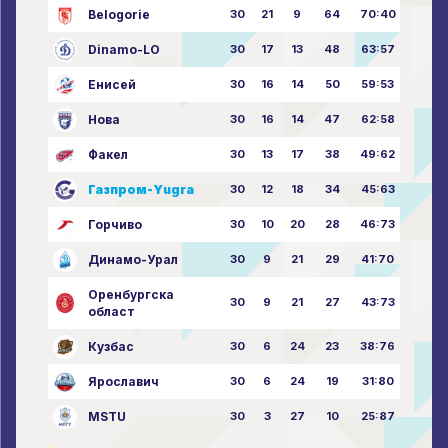
Belogorie
30
21
9
64
70:40
Dinamo-LO
30
17
13
48
63:57
Енисей
30
16
14
50
59:53
Нова
30
16
14
47
62:58
Факел
30
13
17
38
49:62
Газпром-Yugra
30
12
18
34
45:63
Горчиво
30
10
20
28
46:73
Динамо-Урал
30
9
21
29
41:70
Оренбургска
30
9
21
27
43:73
област
Кузбас
30
6
24
23
38:76
Ярославич
30
6
24
19
31:80
MSTU
30
3
27
10
25:87