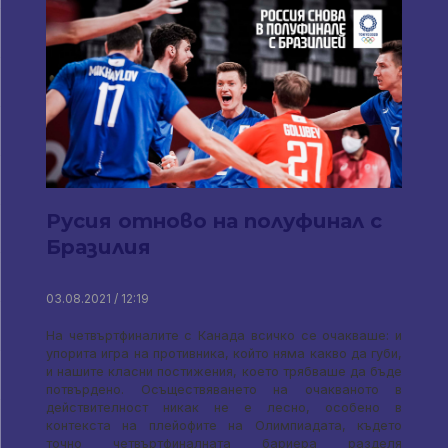
Русия отново на полуфинал с
Бразилия
03.08.2021 / 12:19
На четвъртфиналите с Канада всичко се очакваше: и
упорита игра на противника, който няма какво да губи,
и нашите класни постижения, което трябваше да бъде
потвърдено. Осъществяването на очакваното в
действителност никак не е лесно, особено в
контекста на плейофите на Олимпиадата, където
точно четвъртфиналната бариера разделя