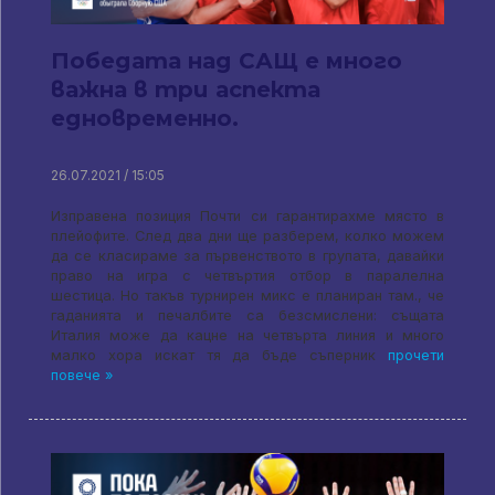
Победата над САЩ е много
важна в три аспекта
едновременно.
26.07.2021 / 15:05
Изправена позиция Почти си гарантирахме място в
плейофите. След два дни ще разберем, колко можем
да се класираме за първенството в групата, давайки
право на игра с четвъртия отбор в паралелна
шестица. Но такъв турнирен микс е планиран там., че
гаданията и печалбите са безсмислени: същата
Италия може да кацне на четвърта линия и много
малко хора искат тя да бъде съперник
прочети
повече »