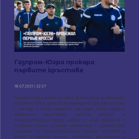
Газпром-Югра прокара
първите кръстове
18.07.2021 / 22:27
Нашият клуб е извън почивка. Екипът вече е завършил
първия от петте цикъла на прибиране (три работни дни
+ изход), в която акцентът ще бъде върху общата
физическа подготовка. Цялата работа е
съсредоточена в Сургут, добре за това, общината е
създала всички условия: момчетата с удоволствие
тренират на лекоатлетическия стадион, плувайте в
новия 50-метров басейн, започнете да влизате в