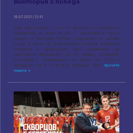
Виктория с победа
19.07.2021 / 21:41
Още един медал – този път бронзов от Световното
първенство за жени до 20 г. – пристигна в Сургут
заедно с Виктория Кобзар, свързване на руския
отбор. В мача за третото място нашите момичета
победиха в драматичен мач домакините на
Световното първенство до 20 години, Холандки,
отстъпващ с напредването на играта 0:2, 16:20 в
четвъртия сет и 12:14 пети. Виктория 2004
прочети
повече »