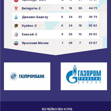
Belogorie-2
11
19
30
44:71
Динамо-Башгау
6
24
23
36:75
Кузбас-2
6
24
18
35:82
Енисей-2
4
26
15
25:82
Ярославл Мечки
1
29
7
23:87
ВОЛЕЙБОЛЕН КЛУБ