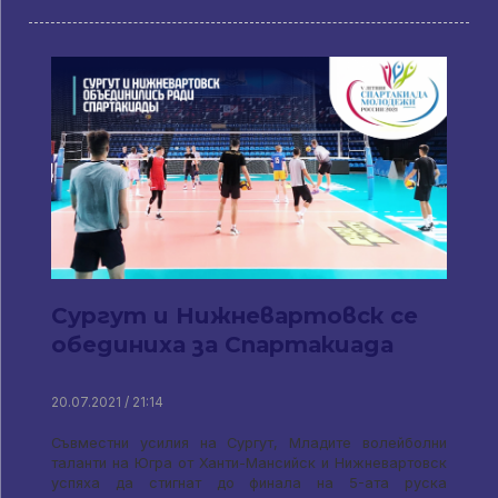
Сургут и Нижневартовск се
обединиха за Спартакиада
20.07.2021 / 21:14
Съвместни усилия на Сургут, Младите волейболни
таланти на Югра от Ханти-Мансийск и Нижневартовск
успяха да стигнат до финала на 5-ата руска