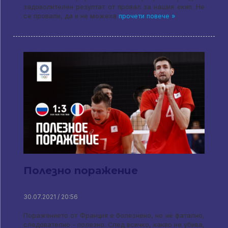
задоволителен резултат от провал за нашия екип. Не
се провали, да и не можеха
прочети повече »
Полезно поражение
30.07.2021 / 20:56
Поражението от Франция е болезнено, но не фатално,
следователно - полезно. След всичко, какво не убива,