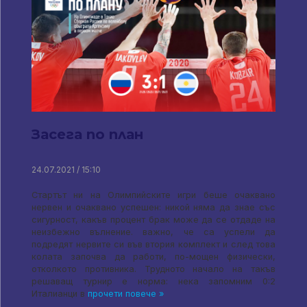
Засега по план
24.07.2021 / 15:10
Стартът ни на Олимпийските игри беше очаквано
нервен и очаквано успешен: никой няма да знае със
сигурност, какъв процент брак може да се отдаде на
неизбежно вълнение. важно, че са успели да
подредят нервите си във втория комплект и след това
колата започва да работи, по-мощен физически,
отколкото противника. Трудното начало на такъв
решаващ турнир е норма: нека запомним 0:2
Италианци в
прочети повече »