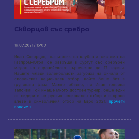
Скворцов със сребро
19.07.2021 / 15:03
Иван Скворцов, възпитаник на клубната система на
Газпром-Югра, се завръща в Сургут със сребърен
медал на европейското първенство до 17 години.
Нашите млади волейболисти загубиха на финала от
словенския национален отбор, който беше бит в
груповата фаза. Малко обидно, но Иван тепърва
започва! Той имаше много достоен турнир, беше един
от лидерите на руския национален отбор и с право
влезе в символичния отбор на Евро 2021.
прочети
повече »