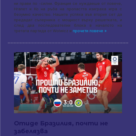
ни прави по -силни. Франция се нуждаеше от повече,
Нгапет и Ко на ръба на пропастта изиграха игра с
безумно качество. Нашите успяха във втория сет да
предадат съперника с мощност върху решетката, и
след два последователни блока в началото на
третата партида от Wolwicz и
прочети повече »
Отиде Бразилия, почти не
забелязва