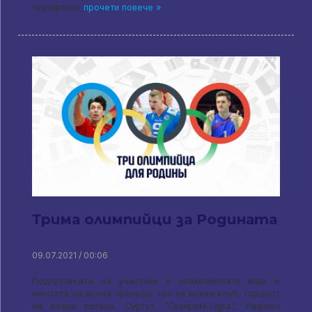
терафлекс
прочети повече »
Трима олимпийци за Родината
09.07.2021 / 00:06
Подготовката на участник в олимпийските игри е
мечтата на всеки треньор, гол за всеки клуб, гордост
на всеки регион. Сургут, "Газпром-Ugra", Рафаел