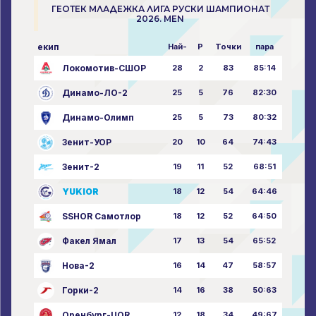
ГЕОТЕК МЛАДЕЖКА ЛИГА РУСКИ ШАМПИОНАТ
2026. MEN
екип
Най-
P
Точки
пара
Локомотив-СШОР
28
2
83
85:14
Динамо-ЛО-2
25
5
76
82:30
Динамо-Олимп
25
5
73
80:32
Зенит-УОР
20
10
64
74:43
Зенит-2
19
11
52
68:51
YUKIOR
18
12
54
64:46
SSHOR Самотлор
18
12
52
64:50
Факел Ямал
17
13
54
65:52
Нова-2
16
14
47
58:57
Горки-2
14
16
38
50:63
Оренбург-UOR
12
18
34
49:67