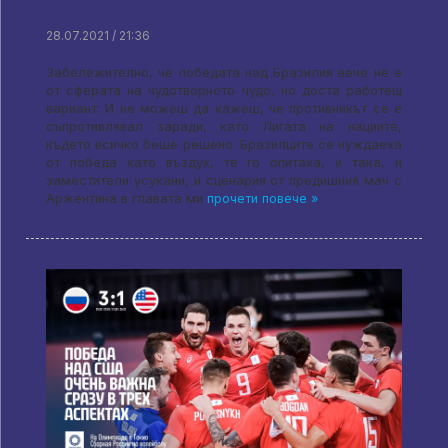
28.07.2021 / 21:36
Забележително, че победата над Бразилия вече не е
от сферата на чудотворното чудо, но доста работещ
вариант. И не можеш да кажеш, че противникът се е
съпротивлявал заради, като Лигата на нациите,
където всичко беше решено. Бразилците се нуждаеха
от победа като въздух, те го опитаха, и така, и
заместители усукани, и сценария от предишния мач с
Аржентина в главата ми
прочети повече »