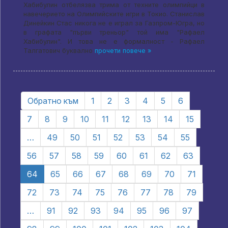
Хабибулин отбелязва трима от техните олимпийци в
навечерието на Олимпийските игри в Токио. Станислав
Динейкин Стас никога не е играл за Газпром-Югра, но
в графата "първи треньор" той има "Рафаел
Хабибулин". И това не е формалност - Рафаел
Талгатович буквално
прочети повече »
Обратно към
1
2
3
4
5
6
7
8
9
10
11
12
13
14
15
…
49
50
51
52
53
54
55
56
57
58
59
60
61
62
63
64
65
66
67
68
69
70
71
72
73
74
75
76
77
78
79
…
91
92
93
94
95
96
97