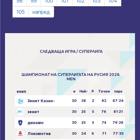
98
99
100
101
102
103
104
105
напред
СЛЕДВАЩА ИГРА / СУПЕРЛИГА
ШАМПИОНАТ НА СУПЕРЛИГАТА НА РУСИЯ 2026.
MEN
екип
и
Най-
P
Точки
пара
Зенит Казан-
30
28
2
82
87:24
зенит
30
25
5
76
81:21
динамо
30
25
5
74
79:26
Локомотив
30
24
6
71
77:33