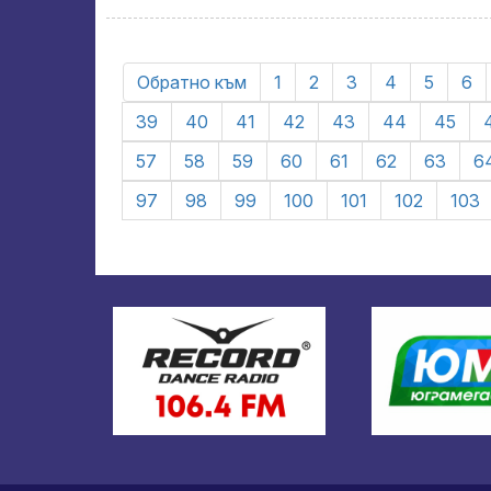
Обратно към
1
2
3
4
5
6
39
40
41
42
43
44
45
57
58
59
60
61
62
63
6
97
98
99
100
101
102
103