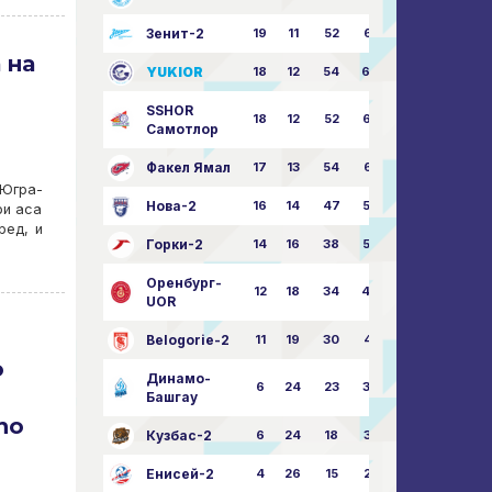
Зенит-2
19
11
52
68:51
 на
YUKIOR
18
12
54
64:46
SSHOR
18
12
52
64:50
Самотлор
Факел Ямал
17
13
54
65:52
Югра-
Нова-2
16
14
47
58:57
ри аса
ред, и
Горки-2
14
16
38
50:63
Оренбург-
12
18
34
49:67
UOR
Belogorie-2
11
19
30
44:71
о
Динамо-
6
24
23
36:75
Башгау
по
Кузбас-2
6
24
18
35:82
Енисей-2
4
26
15
25:82