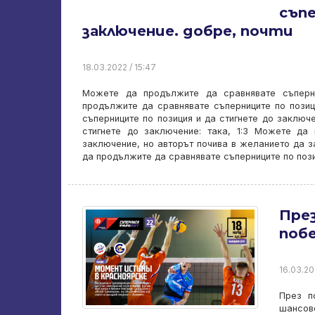
съп
заключение. добре, почти
18.03.2022 / 15:47
Можете да продължите да сравнявате съперни
продължите да сравнявате съперниците по пози
съперниците по позиция и да стигнете до заключ
стигнете до заключение: така, 1:3 Можете да
заключение, но авторът почива в желанието да з
да продължите да сравнявате съперниците по пози
През
поб
16.03.20
През п
шансове