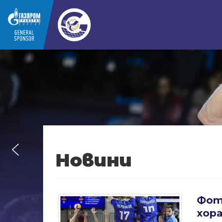
Новини
Фот
хора