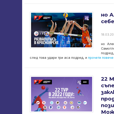
но А
себе
18.03.20
но Але
Самотло
подред,
след това удари три аса подред, и
прочети повече
22 
съп
зак
про
пози
Мож