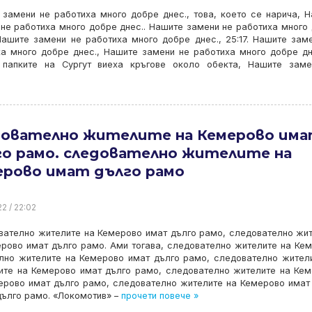
замени не работиха много добре днес., това, което се нарича, 
не работиха много добре днес.. Нашите замени не работиха много
Нашите замени не работиха много добре днес., 25:17. Нашите зам
а много добре днес., Нашите замени не работиха много добре дн
 папките на Сургут виеха кръгове около обекта, Нашите заме
дователно жителите на Кемерово им
го рамо. следователно жителите на
ерово имат дълго рамо
22 / 22:02
ателно жителите на Кемерово имат дълго рамо, следователно жи
рово имат дълго рамо. Ами тогава, следователно жителите на Ке
телно жителите на Кемерово имат дълго рамо, следователно жител
ите на Кемерово имат дълго рамо, следователно жителите на Ке
ерово имат дълго рамо, следователно жителите на Кемерово имат
ълго рамо. «Локомотив» –
прочети повече »