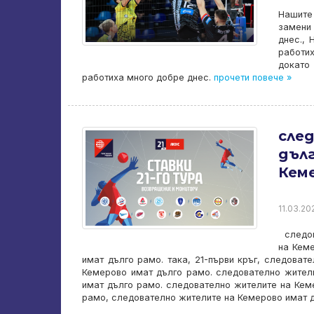
Нашите 
замени 
днес., 
работих
докато
работиха много добре днес.
прочети повече »
сле
дъл
Кем
11.03.20
следов
на Кеме
имат дълго рамо. така, 21-първи кръг, следова
Кемерово имат дълго рамо. следователно жител
имат дълго рамо. следователно жителите на Кем
рамо, следователно жителите на Кемерово имат д