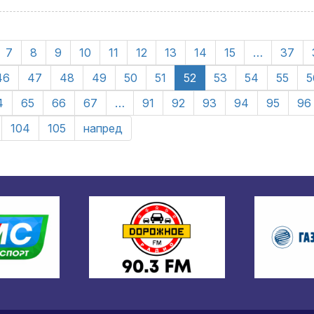
7
8
9
10
11
12
13
14
15
…
37
46
47
48
49
50
51
52
53
54
55
5
4
65
66
67
…
91
92
93
94
95
96
104
105
напред