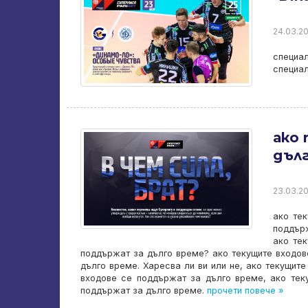
24.03.20
специал
специал
ако
дълг
23.03.20
ако те
поддърж
ако те
поддържат за дълго време? ако текущите входов
дълго време. Харесва ли ви или не, ако текущит
входове се поддържат за дълго време, ако тек
поддържат за дълго време.
прочети повече »