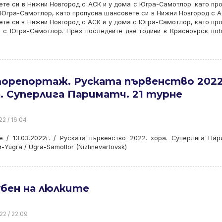
те си в Нижни Новгород с АСК и у дома с Югра-Самотлор. като пр
 Югра-Самотлор, като пропусна шансовете си в Нижни Новгород с А
те си в Нижни Новгород с АСК и у дома с Югра-Самотлор, като пр
 с Югра-Самотлор. През последните две години в Красноярск по
орепортаж. Руската първенство 2022
. Суперлига Париматч. 21 турне
22 / 16:04
е / 13.03.2022г. / Руската първенство 2022. хора. Суперлига Пар
-Yugra / Ugra-Samotlor (Nizhnevartovsk)
убен на люлките
22 / 22:09