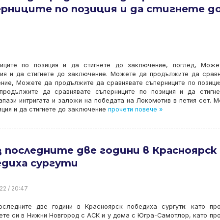
ерниците по позиция и да стигнете д
ците по позиция и да стигнете до заключение, поглед, Може
ция и да стигнете до заключение. Можете да продължите да срав
ение, Можете да продължите да сравнявате съперниците по позици
 продължите да сравнявате съперниците по позиция и да стигн
апази интригата и заложи на победата на Локомотив в петия сет. 
ция и да стигнете до заключение
прочети повече »
 последните две години в Красноярск
едиха сургути
22 / 20:47
оследните две години в Красноярск победиха сургути: като пр
те си в Нижни Новгород с АСК и у дома с Югра-Самотлор, като пр