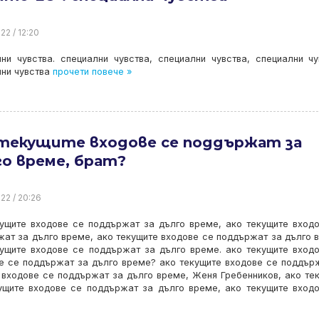
22 / 12:20
ни чувства. специални чувства, специални чувства, специални чу
ни чувства
прочети повече »
 текущите входове се поддържат за
о време, брат?
22 / 20:26
кущите входове се поддържат за дълго време, ако текущите вход
ат за дълго време, ако текущите входове се поддържат за дълго 
кущите входове се поддържат за дълго време. ако текущите вход
е се поддържат за дълго време? ако текущите входове се поддър
е входове се поддържат за дълго време, Женя Гребенников, ако те
ущите входове се поддържат за дълго време, ако текущите вход