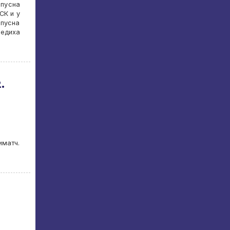
опусна
СК и у
опусна
бедиха
.
иматч.