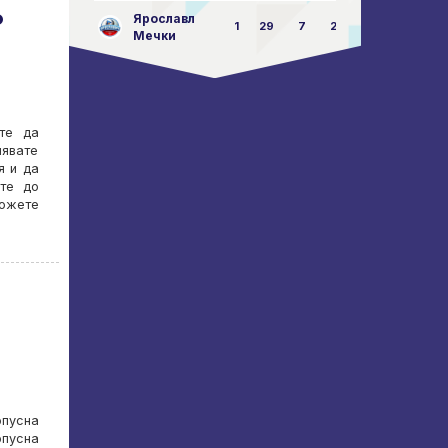
о
Ярославл
1
29
7
23:87
Мечки
те да
нявате
я и да
ете до
Можете
опусна
опусна