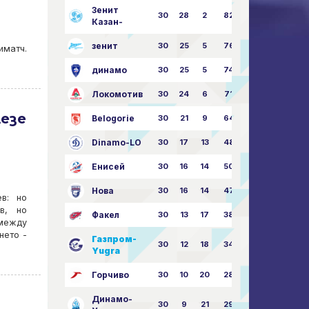
Зенит
30
28
2
82
87:24
Казан-
зенит
30
25
5
76
81:21
иматч.
динамо
30
25
5
74
79:26
Локомотив
30
24
6
71
77:33
лезе
Belogorie
30
21
9
64
70:40
Dinamo-LO
30
17
13
48
63:57
Енисей
30
16
14
50
59:53
Нова
30
16
14
47
62:58
в: но
в, но
Факел
30
13
17
38
49:62
 между
нето -
Газпром-
30
12
18
34
45:63
Yugra
Горчиво
30
10
20
28
46:73
Динамо-
30
9
21
29
41:70