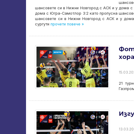
шансове
шансовете си в Нижни Новгород с АСК и у дома с
дома с Югра-Самотлор 3:2 като пропусна шансове
шансовете си в Нижни Новгород с АСК и у дома
сургути
прочети повече »
Фот
хора
15.03.20
21 турн
Газпром
Изг
13.03.20