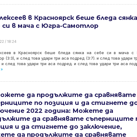
лексеев в Красноярск беше бледа сянка
 си в мача с Югра-Самотлор
22 / 18:24
ксеев в Красноярск беше бледа сянка на себе си в мача с 
р (3:3), и след това удари три аса подред (3:7). и след това удари т
 и след това удари три аса подред. и след това удари три аса под
 »
Можете да продължите да сравнявате
ерниците по позиция и да стигнете д
лючение 2022 година: Можете да
дължите да сравнявате съперниците 
ция и да стигнете до заключение,
ете да продължите да сравнявате