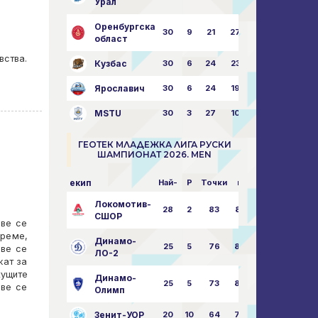
Урал
Оренбургска
30
9
21
27
43:73
област
вства.
Кузбас
30
6
24
23
38:76
Ярославич
30
6
24
19
31:80
MSTU
30
3
27
10
25:87
ГЕОТЕК МЛАДЕЖКА ЛИГА РУСКИ
ШАМПИОНАТ 2026. MEN
екип
Най-
P
Точки
пара
Локомотив-
28
2
83
85:14
СШОР
ове се
време,
Динамо-
25
5
76
82:30
ове се
ЛО-2
жат за
кущите
Динамо-
25
5
73
80:32
ове се
Олимп
Зенит-УОР
20
10
64
74:43