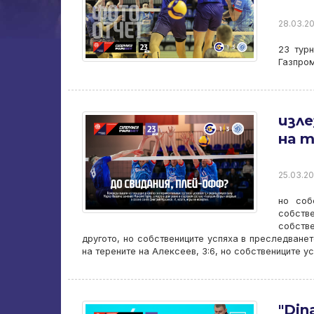
28.03.20
23 турн
Газпром
изле
на 
25.03.20
но соб
собств
собств
другото, но собствениците успяха в преследванет
на терените на Алексеев, 3:6, но собствениците у
"Din