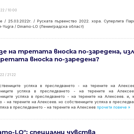
22 / 10:00
е / 25.03.2022г. / Руската първенство 2022. хора. Суперлига Пар
-Yugra / Dinamo-LO (Ленинградска област)
зе на третата вноска по-заредена, из
третата вноска по-заредена?
22 / 21:22
ствениците успяха в преследването - на терените на Алексее
ениците успяха в преследването - на терените на Алексее
ениците успяха в преследването - на терените на Алексеев. и,
о - на терените на Алексеев. но собствениците успяха в преследва
спяха в преследването - на терените на Алексеев
прочети повече »
amo-LO": специални чувства