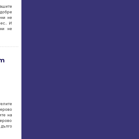
Нашите
 добре
ени не
ес.. И
ни не
ат
телите
мерово
ите на
мерово
 дълго