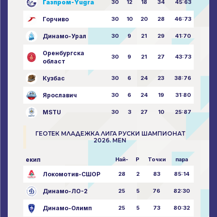
Газпром-Yugra
30
12
18
34
45:63
Горчиво
30
10
20
28
46:73
Динамо-Урал
30
9
21
29
41:70
Оренбургска
30
9
21
27
43:73
област
Кузбас
30
6
24
23
38:76
Ярославич
30
6
24
19
31:80
MSTU
30
3
27
10
25:87
ГЕОТЕК МЛАДЕЖКА ЛИГА РУСКИ ШАМПИОНАТ
2026. MEN
екип
Най-
P
Точки
пара
Локомотив-СШОР
28
2
83
85:14
Динамо-ЛО-2
25
5
76
82:30
Динамо-Олимп
25
5
73
80:32