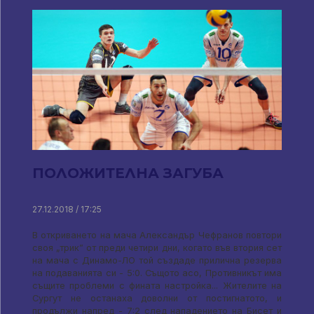
ПОЛОЖИТЕЛНА ЗАГУБА
27.12.2018 / 17:25
В откриването на мача Александър Чефранов повтори
своя „трик” от преди четири дни, когато във втория сет
на мача с Динамо-ЛО той създаде прилична резерва
на подаванията си - 5:0. Същото асо, Противникът има
същите проблеми с фината настройка... Жителите на
Сургут не останаха доволни от постигнатото, и
продължи напред - 7:2 след нападението на Бисет и