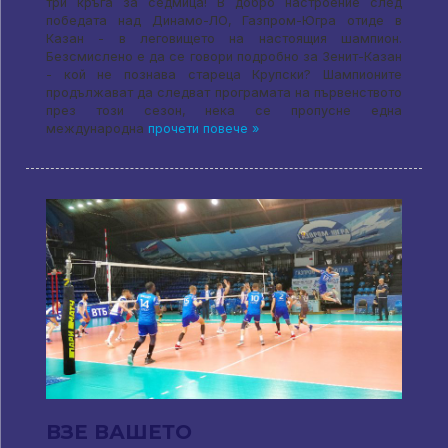
три кръга за седмица! В добро настроение след
победата над Динамо-ЛО, Газпром-Югра отиде в
Казан - в леговището на настоящия шампион.
Безсмислено е да се говори подробно за Зенит-Казан
- кой не познава стареца Крупски? Шампионите
продължават да следват програмата на първенството
през този сезон, нека се пропусне една
международна
прочети повече »
ВЗЕ ВАШЕТО