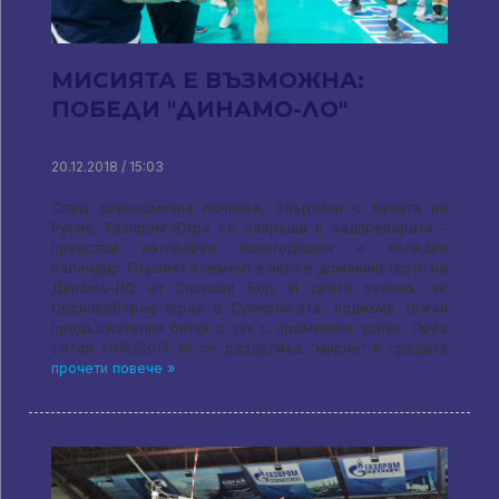
МИСИЯТА Е ВЪЗМОЖНА:
ПОБЕДИ "ДИНАМО-ЛО"
20.12.2018 / 15:03
След двуседмична почивка, свързани с Купата на
Русия, Газпром-Югра се завръща в надпреварата -
предстои натоварен новогодишен и коледен
календар. Първият елемент в него е домакинството на
Динамо-ЛО от Соснови Бор. И двата сезона, че
Сосновоборец играе в Суперлигата, водихме тежки
продължителни битки с тях с променлив успех. През
сезон 2016/2017 те се разделиха "мирно" в средата
прочети повече »