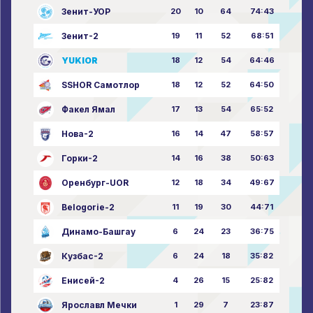
Зенит-УОР
20
10
64
74:43
Зенит-2
19
11
52
68:51
YUKIOR
18
12
54
64:46
SSHOR Самотлор
18
12
52
64:50
Факел Ямал
17
13
54
65:52
Нова-2
16
14
47
58:57
Горки-2
14
16
38
50:63
Оренбург-UOR
12
18
34
49:67
Belogorie-2
11
19
30
44:71
Динамо-Башгау
6
24
23
36:75
Кузбас-2
6
24
18
35:82
Енисей-2
4
26
15
25:82
Ярославл Мечки
1
29
7
23:87