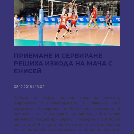
ПРИЕМАНЕ И СЕРВИРАНЕ
РЕШИХА ИЗХОДА НА МАЧА С
ЕНИСЕЙ
08.12.2018 / 16:04
Отборът на Сургут започна мача по схемата,
изпробвана в Нижневартовск, с Гливенко като
централен блокировач и Бисет по диагонала. В
началния сет съперниците тренираха, който прави
най-много грешки при сервис (проверка 7-6 в полза
на гостите), В същото време жителите на Красноярск
също по-често съгрешаваха с брак в атаката.