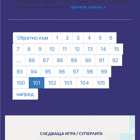
Тактически нюанс: ако Роман Жос редовно
натоварваше диагонала си
прочети повече »
Обратно към
1
2
3
4
5
6
7
8
9
10
11
12
13
14
15
…
86
87
88
89
90
91
92
93
94
95
96
97
98
99
100
101
102
103
104
105
напред
СЛЕДВАЩА ИГРА / СУПЕРЛИГА