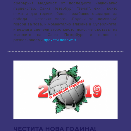
сребърния медалист от последното национално
първенство, Санкт Петербург "Зенит". екип, който
няма и две години, беше незабавно създаден за
победи - неговият слоган „Родени за шампиони“
говори за това, и моментално влизане в Суперлигата,
и веднага спечели второ място. ясно, че съставът на
жителите на Санкт Петербург е пълен с
разпознаваеми
прочети повече »
ЧЕСТИТА НОВА ГОДИНА!