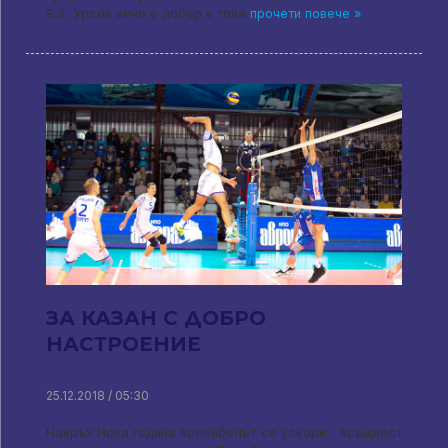
9:3, Урсов вече е добър в това
прочети повече »
ЗА КАЗАН С ДОБРО
НАСТРОЕНИЕ
25.12.2018 / 05:30
Навръх Нова година волейболът се ускори - всъщност