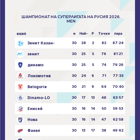
ШАМПИОНАТ НА СУПЕРЛИГАТА НА РУСИЯ 2026.
MEN
екип
и
Най-
P
Точки
пара
Зенит Казан-
30
28
2
82
87:24
зенит
30
25
5
76
81:21
динамо
30
25
5
74
79:26
Локомотив
30
24
6
71
77:33
Belogorie
30
21
9
64
70:40
Dinamo-LO
30
17
13
48
63:57
Енисей
30
16
14
50
59:53
Нова
30
16
14
47
62:58
Факел
30
13
17
38
49:62