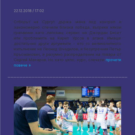
22.12.2018 / 17:02
Отборът на Сургут държа мача под контрол и
закономерно спечели близка победа, въпреки някои
грапавини като липсващ сервис на Джордан Бисет
или проблемите на Кирил Урсов в атака. Имаше
достатъчно други аргументи - ето го великолепното
изпълнение на Леонид Шчадилов, и безупречния Петър
Кръсманович, и разумно разпределение на товара от
Сергей Макаров. Но като цяло, курс, спечели
прочети
повече »