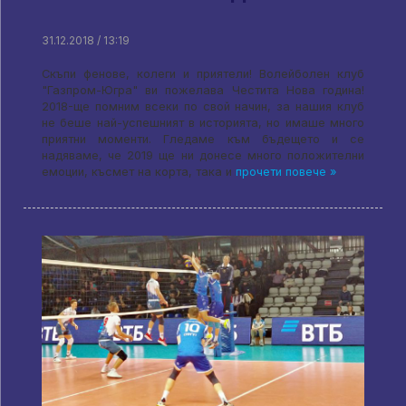
31.12.2018 / 13:19
Скъпи фенове, колеги и приятели! Волейболен клуб
"Газпром-Югра" ви пожелава Честита Нова година!
2018-ще помним всеки по свой начин, за нашия клуб
не беше най-успешният в историята, но имаше много
приятни моменти. Гледаме към бъдещето и се
надяваме, че 2019 ще ни донесе много положителни
емоции, късмет на корта, така и
прочети повече »