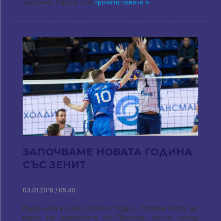
действие. Струва си в
прочети повече »
ЗАПОЧВАМЕ НОВАТА ГОДИНА
СЪС ЗЕНИТ
03.01.2019 / 05:40
Първи мач в новия, 2019-m година, Газпром-Югра ще
играе на домашната си Премиер Арена срещу