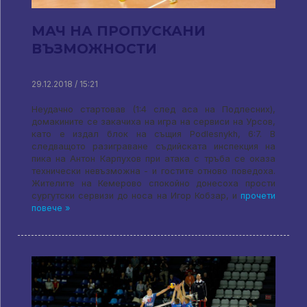
МАЧ НА ПРОПУСКАНИ
ВЪЗМОЖНОСТИ
29.12.2018 / 15:21
Неудачно стартовав (1:4 след аса на Подлесних),
домакините се закачиха на игра на сервиси на Урсов,
като е издал блок на същия Podlesnykh, 6:7. В
следващото разиграване съдийската инспекция на
пика на Антон Карпухов при атака с тръба се оказа
технически невъзможна - и гостите отново поведоха.
Жителите на Кемерово спокойно донесоха прости
сургутски сервизи до носа на Игор Кобзар, и
прочети
повече »