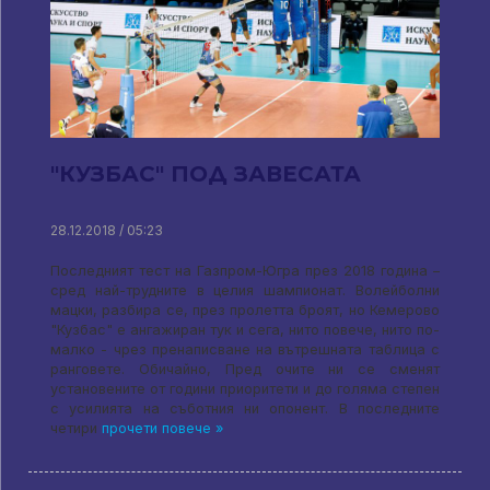
"КУЗБАС" ПОД ЗАВЕСАТА
28.12.2018 / 05:23
Последният тест на Газпром-Югра през 2018 година –
сред най-трудните в целия шампионат. Волейболни
мацки, разбира се, през пролетта броят, но Кемерово
"Кузбас" е ангажиран тук и сега, нито повече, нито по-
малко - чрез пренаписване на вътрешната таблица с
ранговете. Обичайно, Пред очите ни се сменят
установените от години приоритети и до голяма степен
с усилията на съботния ни опонент. В последните
четири
прочети повече »