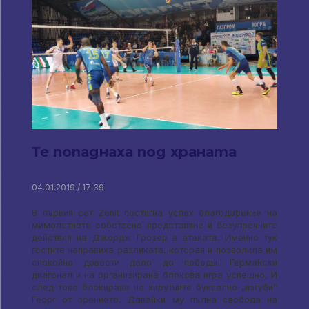
Те попаднаха под храната
04.01.2019 / 17:39
В първия сет Zenit постигна успех благодарение на
мимолетното собствено представяне и безупречните
действия на Джордж Грозер в атаката. Именно тук
гостите направиха разликата,
которая и позволила им
спокойно довести дело до победы
. Германски
диагонал и на организирана блокова игра успешно, И
след това блокиране на хирутците буквално „изгуби“
Георг от зрението, Давайки му пълна свобода на