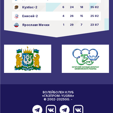
Кузбас-2
6
24
18
35:82
Енисей-2
4
26
15
25:82
Ярославл Мечки
1
29
7
23:87
ВОЛЕЙБОЛЕН КЛУБ
«ГАЗПРОМ-YUGRA»
© 2002-2025GG. -