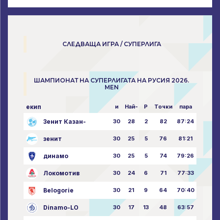
СЛЕДВАЩА ИГРА / СУПЕРЛИГА
ШАМПИОНАТ НА СУПЕРЛИГАТА НА РУСИЯ 2026.
MEN
екип
и
Най-
P
Точки
пара
Зенит Казан-
30
28
2
82
87:24
зенит
30
25
5
76
81:21
динамо
30
25
5
74
79:26
Локомотив
30
24
6
71
77:33
Belogorie
30
21
9
64
70:40
Dinamo-LO
30
17
13
48
63:57