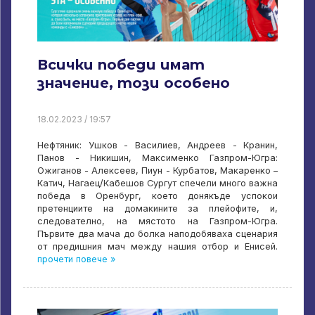
Всички победи имат
значение, този особено
18.02.2023 / 19:57
Нефтяник: Ушков - Василиев, Андреев - Кранин,
Панов - Никишин, Максименко Газпром-Югра:
Ожиганов - Алексеев, Пиун - Курбатов, Макаренко –
Катич, Нагаец/Кабешов Сургут спечели много важна
победа в Оренбург, което донякъде успокои
претенциите на домакините за плейофите, и,
следователно, на мястото на Газпром-Югра.
Първите два мача до болка наподобяваха сценария
от предишния мач между нашия отбор и Енисей.
прочети повече »