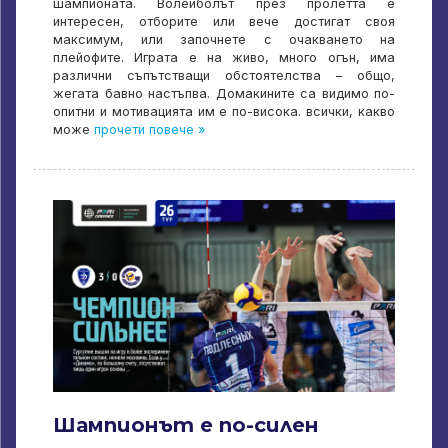
шампионата. Волейболът през пролетта е
интересен, отборите или вече достигат своя
максимум, или започнете с очакването на
плейофите. Играта е на живо, много огън, има
различни съпътстващи обстоятелства – общо,
жегата бавно настъпва. Домакините са видимо по-
опитни и мотивацията им е по-висока. всички, какво
може
прочети повече »
Шампионът е по-силен