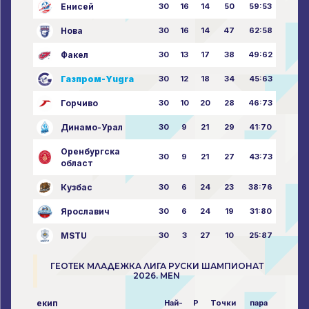
Енисей
30
16
14
50
59:53
Нова
30
16
14
47
62:58
Факел
30
13
17
38
49:62
Газпром-Yugra
30
12
18
34
45:63
Горчиво
30
10
20
28
46:73
Динамо-Урал
30
9
21
29
41:70
Оренбургска
30
9
21
27
43:73
област
Кузбас
30
6
24
23
38:76
Ярославич
30
6
24
19
31:80
MSTU
30
3
27
10
25:87
ГЕОТЕК МЛАДЕЖКА ЛИГА РУСКИ ШАМПИОНАТ
2026. MEN
екип
Най-
P
Точки
пара