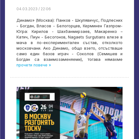
04.03.2023 / 22:06
Динамо» (Москва): Панков - Шкулявичус, Подлесних
- Богдан, Власов - Белогорцев, Керминен Газпром-
Югра: Кирилов - Шахбанмирзаев, Макаренко –
Катич, Пиун - Бесогонов, Nagaets Surgutians влезе в
мача в по-експериментален състав, отколкото
московчани. Ако Динамо, общо взето, отсъстваше
само един базов играч - Соколов (Семишев и
Богдан са взаимозаменяеми), тогава нямахме
прочети повече »