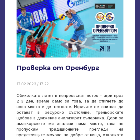
Проверка от Оренбург
17.02.2023 / 17:22
Обиколките летят в непрекъснат поток - игри през
2-3 ден, време само за това, за да стигнете до
ново място и да тествате. Играчите се опитват да
останат в ресурсно състояние, треньорските
щабове в движение анализират съперника. Дори за
аматьорските ми анализи няма място, така че
пропускам традиционните прегледи на
предстоящите мачове: по-добре от нищо, отколкото