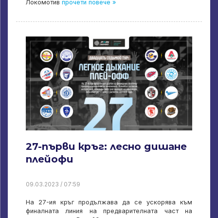
Локомотив
прочети повече »
27-първи кръг: лесно дишане
плейофи
09.03.2023 / 07:59
На 27-ия кръг продължава да се ускорява към
финалната линия на предварителната част на