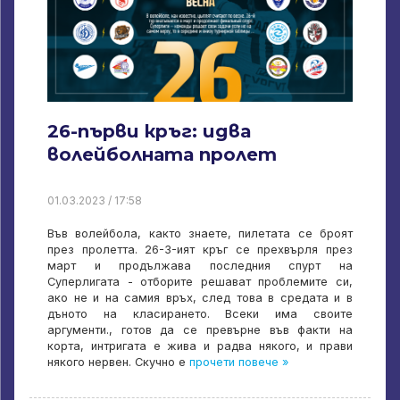
26-първи кръг: идва
волейболната пролет
01.03.2023 / 17:58
Във волейбола, както знаете, пилетата се броят
през пролетта. 26-3-ият кръг се прехвърля през
март и продължава последния спурт на
Суперлигата - отборите решават проблемите си,
ако не и на самия връх, след това в средата и в
дъното на класирането. Всеки има своите
аргументи., готов да се превърне във факти на
корта, интригата е жива и радва някого, и прави
някого нервен. Скучно е
прочети повече »