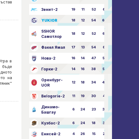
състав
Зенит-2
19
11
52
68:51
YUKIOR
18
12
54
64:46
SSHOR
18
12
52
64:50
Самотлор
Факел Ямал
17
13
54
65:52
Нова-2
16
14
47
58:57
Угра в
а бъде
Горки-2
14
16
38
50:63
едното
ето на
Оренбург-
12
18
34
49:67
тяник"
UOR
Belogorie-2
11
19
30
44:71
Динамо-
6
24
23
36:75
Башгау
Кузбас-2
6
24
18
35:82
Енисей-2
4
26
15
25:82