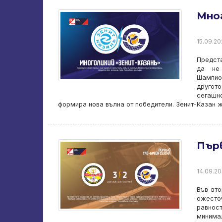
Мно
15.09.202
Предста
да не
Шампион
другот
сегашн
формира нова вълна от победители. Зенит-Казан 
Първ
14.09.20
Във вто
ожесточ
равнос
минимал