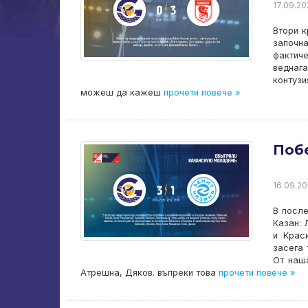
17.09.20
Втори к
започна
фактич
веднаг
контузи
можеш да кажеш
прочети повече »
Поб
16.09.20
В после
Казан: 
и Крас
засега 
От наш
Атрешна, Дяков. въпреки това
прочети повече »