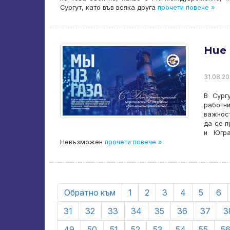
Сургут, като във всяка друга
прочети повече »
Ние 
31.08.20
В Сург
работни
важност
да се п
и Югра
Невъзможен
прочети повече »
Обратно към
1
2
3
4
5
6
31
32
33
34
35
36
37
3
49
50
51
52
53
54
55
5