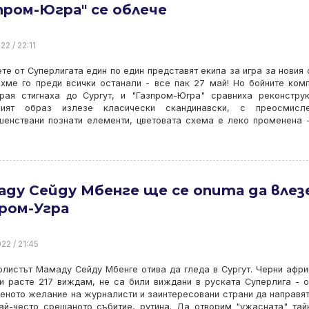
пром-Югра" се облече
22 / 22:11
те от Суперлигата един по един представят екипа за игра за новия 
хме го преди всички останали - все пак 27 май! Но бойните ком
края стигнаха до Сургут, и "Газпром-Югра" сравниха реконструк
ният образ излезе класически скандинавски, с преосмисл
шенствани познати елементи, цветовата схема е леко променена 
ду Сейду Мбенге ще се опита да влез
ром-Угра
22 / 21:45
листът Мамаду Сейду Мбенге отива да гледа в Сургут. Черни афри
и расте 217 виждам, не са били виждани в руската Суперлига - о
еното желание на журналисти и заинтересовани страни да направя
ай-често срещаното събитие, рутина. Да отворим "ужасната" тай