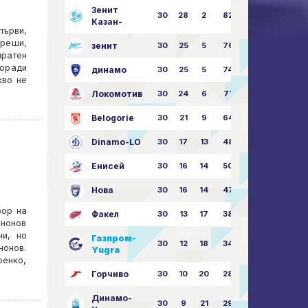
Зенит
30
28
2
82
87:24
Казан-
първи,
 реши,
зенит
30
25
5
76
81:21
пратен
поради
динамо
30
25
5
74
79:26
кво не
Локомотив
30
24
6
71
77:33
Belogorie
30
21
9
64
70:40
Dinamo-LO
30
17
13
48
63:57
Енисей
30
16
14
50
59:53
Нова
30
16
14
47
62:58
бор на
Факел
30
13
17
38
49:62
ононов
ни, но
Газпром-
30
12
18
34
45:63
нонов.
Yugra
ренко,
Горчиво
30
10
20
28
46:73
Динамо-
30
9
21
29
41:70