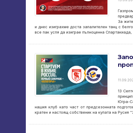
Газпро
предвар
За жите
и днес изиграхме доста запалителен танц с белг
все пак успя да изиграе пълноценна Спартакиада, 
Запо
прот
11.09.20
13 Септ
принцип
Югра-С
нашия клуб като част от предсезонната подготов
кратен и настоящ собственик на купата на Русия "