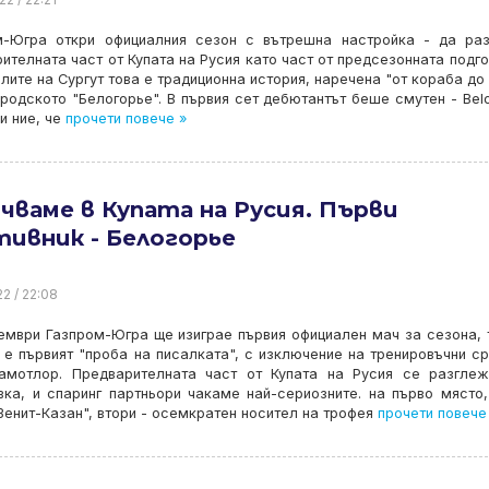
м-Югра откри официалния сезон с вътрешна настройка - да ра
ителната част от Купата на Русия като част от предсезонната подго
лите на Сургут това е традиционна история, наречена "от кораба до
ородското "Белогорье". В първия сет дебютантът беше смутен - Bel
и ние, че
прочети повече »
чваме в Купата на Русия. Първи
ивник - Белогорье
22 / 22:08
ември Газпром-Югра ще изиграе първия официален мач за сезона, 
 е първият "проба на писалката", с изключение на тренировъчни с
амотлор. Предварителната част от Купата на Русия се разгле
ка, и спаринг партньори чакаме най-сериозните. на първо място,
Зенит-Казан", втори - осемкратен носител на трофея
прочети повече