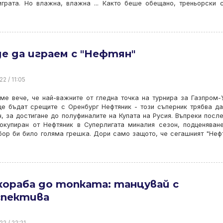
играта. Но влажна, влажна ... Както беше обещано, треньорски 
е да играем с "Нефтян"
2 / 11:05
ме вече, че най-важните от гледна точка на турнира за Газпром-
ще бъдат срещите с Оренбург Нефтяник - този съперник трябва д
, за достигане до полуфиналите на Купата на Русия. Въпреки посл
 окупиран от Нефтяник в Суперлигата миналия сезон, подценяван
бор би било голяма грешка. Дори само защото, че сегашният "Неф
кораба до топката: танцувай с
спектива
22 / 22:21