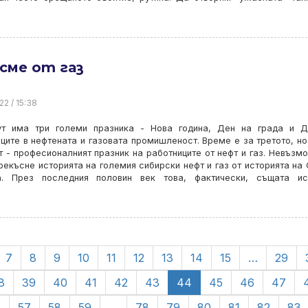
сме от газ
22 / 15:38
ут има три големи празника - Нова година, Ден на града и Д
ците в нефтената и газовата промишленост. Време е за третото, но
 - професионалният празник на работниците от нефт и газ. Невъзм
рекъсне историята на големия сибирски нефт и газ от историята на 
. През последния половин век това, фактически, същата ист
7
8
9
10
11
12
13
14
15
…
29
8
39
40
41
42
43
44
45
46
47
6
57
58
59
…
78
79
80
81
82
83