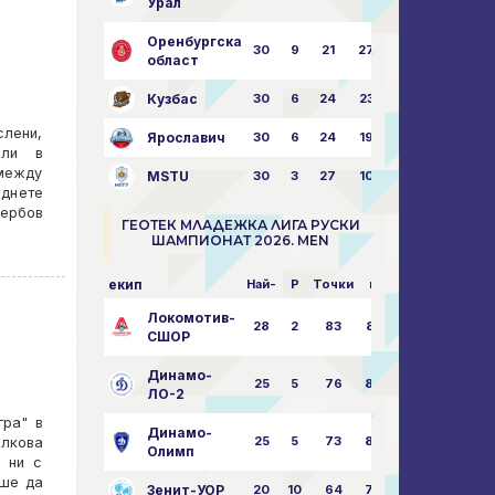
Урал
Оренбургска
30
9
21
27
43:73
област
Кузбас
30
6
24
23
38:76
слени,
Ярославич
30
6
24
19
31:80
ели в
 между
MSTU
30
3
27
10
25:87
еднете
Вербов
ГЕОТЕК МЛАДЕЖКА ЛИГА РУСКИ
ШАМПИОНАТ 2026. MEN
екип
Най-
P
Точки
пара
Локомотив-
28
2
83
85:14
СШОР
Динамо-
25
5
76
82:30
ЛО-2
гра" в
Динамо-
25
5
73
80:32
олкова
Олимп
а ни с
аше да
Зенит-УОР
20
10
64
74:43