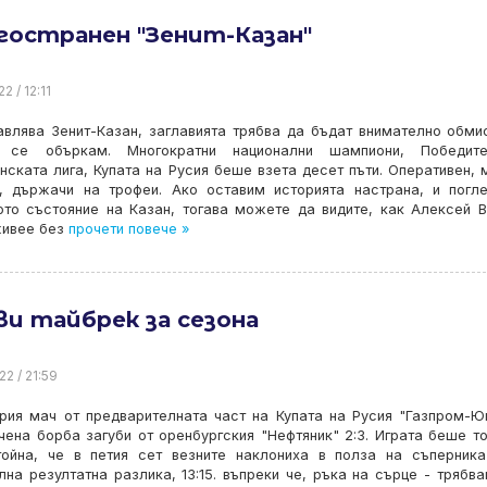
гостранен "Зенит-Казан"
2 / 12:11
влява Зенит-Казан, заглавията трябва да бъдат внимателно обми
 се объркам. Многократни национални шампиони, Победит
ската лига, Купата на Русия беше взета десет пъти. Оперативен,
о, държачи на трофеи. Ако оставим историята настрана, и погл
ото състояние на Казан, тогава можете да видите, как Алексей 
живее без
прочети повече »
и тайбрек за сезона
22 / 21:59
рия мач от предварителната част на Купата на Русия "Газпром-Ю
ена борба загуби от оренбургския "Нефтяник" 2:3. Играта беше т
тойна, че в петия сет везните наклониха в полза на съперник
на резултатна разлика, 13:15. въпреки че, ръка на сърце - трябв