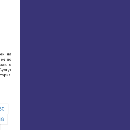
ен на
 не по
ожно е
Сургут
ория.
30
48