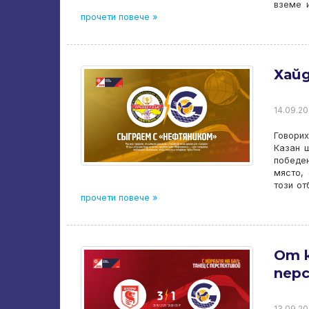
вземе 
прочети повече »
Хайд
14.09.202
Говорих
Казан 
победен
място,
този от
прочети повече »
От 
пер
13.09.20