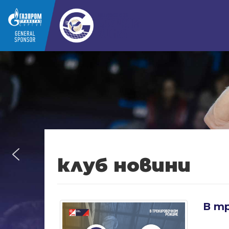
клуб новини
В т