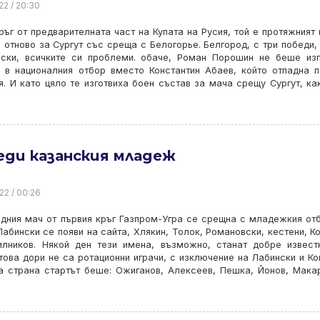
22 / 20:30
ръг от предварителната част на Купата на Русия, той е протяжният 
 отново за Сургут със среща с Белогорье. Белгород, с три победи,
ески, всичките си проблеми. обаче, Роман Порошин не беше из
а в националния отбор вместо Константин Абаев, който отпадна 
я. И като цяло те изготвиха боен състав за мача срещу Сургут, ка
еди казанския младеж
22 / 00:26
дния мач от първия кръг Газпром-Угра се срещна с младежкия от
Лабински се появи на сайта, Хлякин, Толок, Романовски, кестени, К
илников. Някой ден тези имена, възможно, станат добре извест
това дори не са ротационни играчи, с изключение на Лабински и Ко
а страна стартът беше: Ожиганов, Алексеев, Пешка, Йонов, Мака