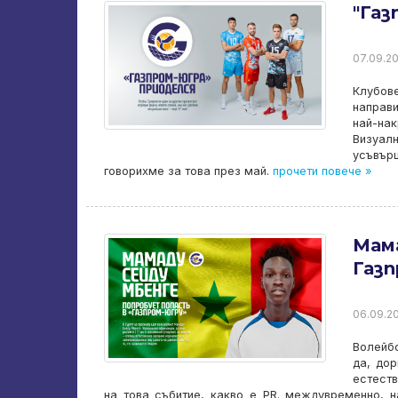
"Газ
07.09.20
Клубове
направи
най-на
Визуал
усъвър
говорихме за това през май.
прочети повече »
Мама
Газп
06.09.20
Волейбо
да, дор
естеств
на това събитие, какво е PR. междувременно, н