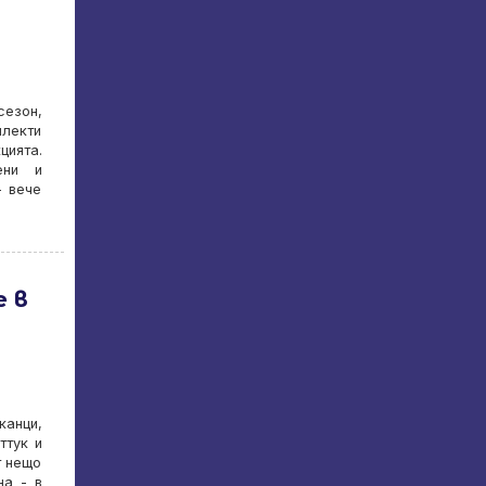
сезон,
плекти
цията.
ени и
- вече
е в
канци,
ттук и
т нещо
на - в