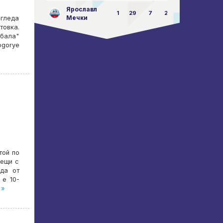
Ярославл
1
29
7
23:87
Мечки
згледа
товка.
 бала"
ogorye
той по
рещи с
жда от
 е 10-
 »