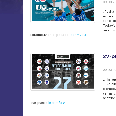
09.03.20
¿Podrá 
experim
serie d
Todavía 
pero un
Lokomotiv en el pasado
leer m?s »
27-p
09.03.20
En la vu
El vole
o empeza
varias 
anfitri
qué puede
leer m?s »