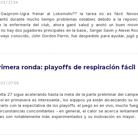
23 / 21:34
Gazprom-Ugra frenar al Lokomotiv?? la tarea no es fácil: Novosi
entó durante mucho tiempo problemas notables debido a la reposic
e la enfermería del club, ahora ganó salud y anotó un buen movim
no hay dos jugadores principales en la base., Sergei Savin y Alexei Ro
 viejo conocido, John Gordon Perrin, fue despedido para ayudar, jugó p
rimera ronda: playoffs de respiración fácil
23 / 07:59
elta 27 sigue acelerando hasta la meta de la parte preliminar del camp
ibol en primavera es interesante., los equipos ya están alcanzando su 
rlo con la expectativa de los playoffs. el juego es en vivo, mucho fue
circunstancias concomitantes - en general, el calor se acerca lentamen
ones son notablemente más experimentados y su motivación es mayor.. 