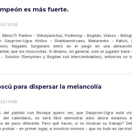
ampeón es más fuerte.
23 / 22:06
 (Mosc?): Pankov - Shkulyavichus, Podlesnyj - Bogdan, Vlasov - Belogo
n Gazprom-Ugra: Kirillov - Shahbanmirzaev, Makarenko - Katich, 
onov, Nagaets Surgutians entró en el juego en una alineaci
ental, que los moscovitas. Si dinamo, en general, solo un jugador base
 - Sokolov (Semyshev y Bogdan son intercambiables), entonces no t
scú para dispersar la melancolía
23 / 10:58
 del partido con Novaya quiero ver, que Gazprom-Ugra está viv
d del calendario, no será fácil demostrar esto: ahora estamos 
ía de peso diferente. Pero qué hacer, si no hicieran su trabajo? D
e probar - en primer lugar, a nosotros mismos - que no todo es tan trist