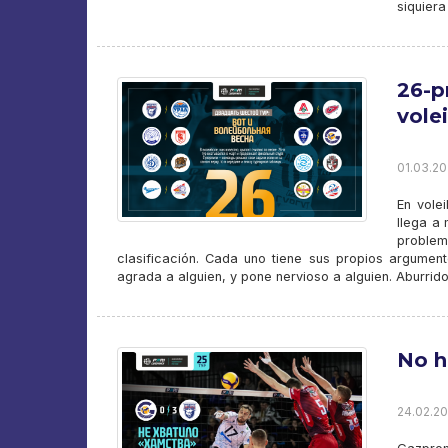
siquiera
26-p
vole
01.03.20
En vole
llega a 
problem
clasificación. Cada uno tiene sus propios argumento
agrada a alguien, y pone nervioso a alguien. Aburrid
No h
24.02.20