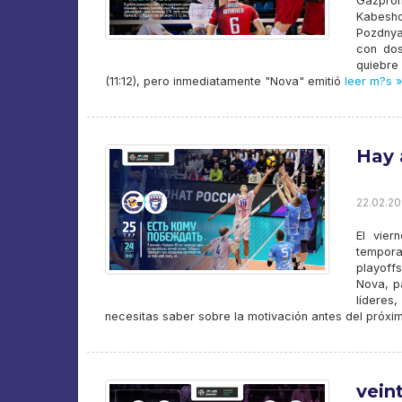
Gazprom
Kabesho
Pozdnya
con dos
quiebre 
(11:12), pero inmediatamente "Nova" emitió
leer m?s »
Hay 
22.02.20
El vier
tempora
playoff
Nova, p
líderes,
necesitas saber sobre la motivación antes del próxi
vein