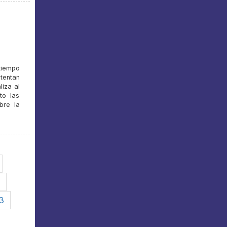
tiempo
tentan
iza al
to las
bre la
3