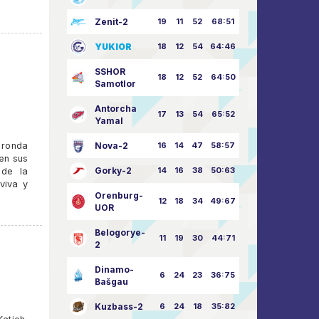
Zenit-2
19
11
52
68:51
YUKIOR
18
12
54
64:46
SSHOR
18
12
52
64:50
Samotlor
Antorcha
17
13
54
65:52
Yamal
 ronda
Nova-2
16
14
47
58:57
ven sus
Gorky-2
14
16
38
50:63
 de la
viva y
Orenburg-
12
18
34
49:67
UOR
Belogorye-
11
19
30
44:71
2
Dinamo-
6
24
23
36:75
Bašgau
Kuzbass-2
6
24
18
35:82