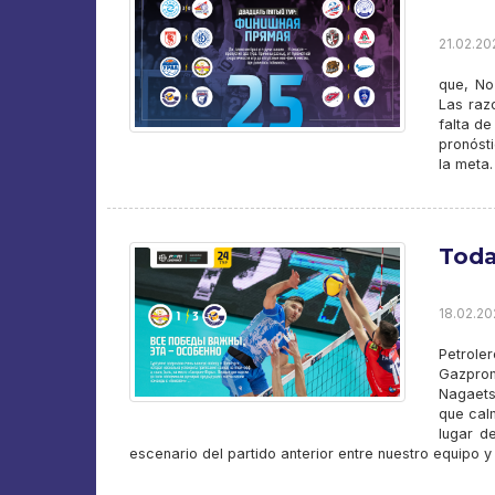
21.02.202
que, No
Las raz
falta d
pronóst
la meta.
Toda
18.02.20
Petrole
Gazpro
Nagaets
que calm
lugar d
escenario del partido anterior entre nuestro equipo y 