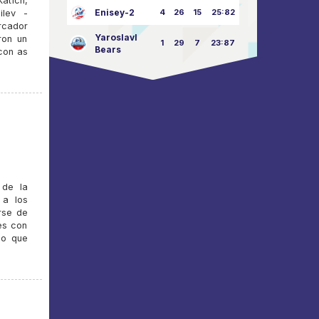
atich,
Enisey-2
4
26
15
25:82
ilev -
rcador
Yaroslavl
ron un
1
29
7
23:87
Bears
 con as
 de la
 a los
rse de
es con
 lo que