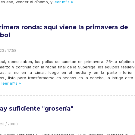
 es eso, vencer al dínamo, y
leer m?s »
rimera ronda: aquí viene la primavera de
ibol
23 / 17:58
ibol, como saben, los pollos se cuentan en primavera. 26-La séptima
marzo y continúa con la racha final de la Superliga: los equipos resuel
as, si no en la cima., luego en el medio y en la parte inferior
s., listo para transformarse en hechos en la cancha, la intriga esta 
o
leer m?s »
ay suficiente "grosería"
23 / 20:00