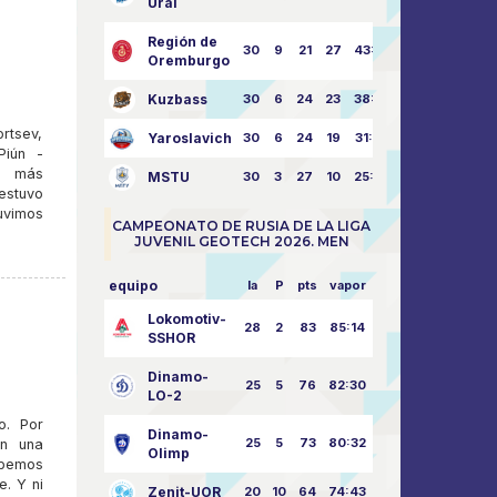
Ural
Región de
30
9
21
27
43:73
Oremburgo
Kuzbass
30
6
24
23
38:76
rtsev,
Yaroslavich
30
6
24
19
31:80
Piún -
ón más
MSTU
30
3
27
10
25:87
 estuvo
uvimos
CAMPEONATO DE RUSIA DE LA LIGA
JUVENIL GEOTECH 2026. MEN
equipo
la
P
pts
vapor
Lokomotiv-
28
2
83
85:14
SSHOR
Dinamo-
25
5
76
82:30
LO-2
o. Por
Dinamo-
25
5
73
80:32
en una
Olimp
ebemos
e. Y ni
Zenit-UOR
20
10
64
74:43