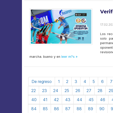
Veri
17.02.20
Los rec
solo pa
permane
oponent
revisio
marcha. bueno y en
leer m?s »
De regreso
1
2
3
4
5
6
7
22
23
24
25
26
27
28
2
40
41
42
43
44
45
46
84
85
86
87
88
89
90
9