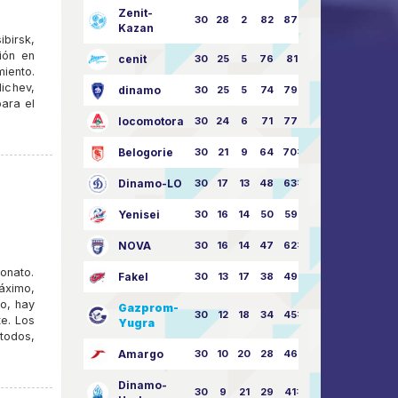
Zenit-
30
28
2
82
87:24
Kazan
birsk,
ión en
cenit
30
25
5
76
81:21
iento.
dichev,
dinamo
30
25
5
74
79:26
ara el
locomotora
30
24
6
71
77:33
Belogorie
30
21
9
64
70:40
Dinamo-LO
30
17
13
48
63:57
Yenisei
30
16
14
50
59:53
NOVA
30
16
14
47
62:58
eonato.
Fakel
30
13
17
38
49:62
máximo,
go, hay
Gazprom-
30
12
18
34
45:63
te. Los
Yugra
todos,
Amargo
30
10
20
28
46:73
Dinamo-
30
9
21
29
41:70