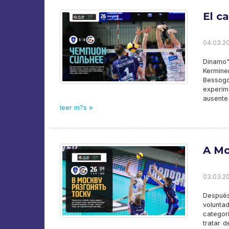
El c
04.03.20
Dinamo"
Kermine
Bessog
experim
ausente
leer m?s »
A Mo
03.03.20
Después
volunta
categor
tratar d