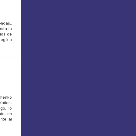
ndas..
sta la
cios de
llegó a
imenko
atich,
go, lo
nto, en
nte al