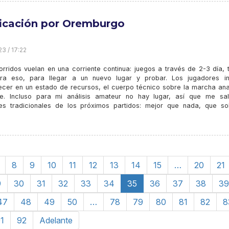
ficación por Oremburgo
23 / 17:22
orridos vuelan en una corriente continua: juegos a través de 2-3 día, 
ra eso, para llegar a un nuevo lugar y probar. Los jugadores in
cer en un estado de recursos, el cuerpo técnico sobre la marcha anal
e. Incluso para mi análisis amateur no hay lugar, así que me sal
nes tradicionales de los próximos partidos: mejor que nada, que so
8
9
10
11
12
13
14
15
…
20
21
9
30
31
32
33
34
35
36
37
38
39
47
48
49
50
…
78
79
80
81
82
8
1
92
Adelante