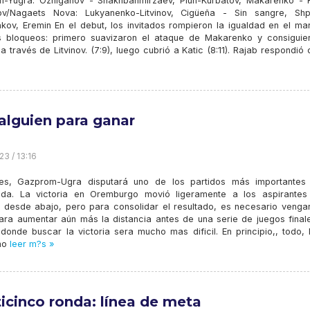
-Yugra: Ozhiganov - Shakhbanmirzaev, Piun-Kurbatov, Makarenko - K
v/Nagaets Nova: Lukyanenko-Litvinov, Cigüeña - Sin sangre, Shp
kov, Eremin En el debut, los invitados rompieron la igualdad en el ma
 bloqueos: primero suavizaron el ataque de Makarenko y consiguie
a través de Litvinov. (7:9), luego cubrió a Katic (8:11). Rajab respondió
alguien para ganar
23 / 13:16
nes, Gazprom-Ugra disputará uno de los partidos más importantes
da. La victoria en Oremburgo movió ligeramente a los aspirantes
s desde abajo, pero para consolidar el resultado, es necesario venga
ara aumentar aún más la distancia antes de una serie de juegos final
 donde buscar la victoria sera mucho mas dificil. En principio,, todo,
mo
leer m?s »
ticinco ronda: línea de meta