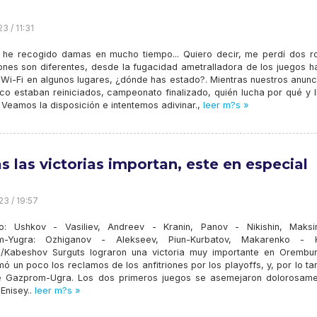
3 / 11:31
 he recogido damas en mucho tiempo... Quiero decir, me perdí dos ro
ones son diferentes, desde la fugacidad ametralladora de los juegos ha
e Wi-Fi en algunos lugares, ¿dónde has estado?. Mientras nuestros anun
ico estaban reiniciados, campeonato finalizado, quién lucha por qué y 
 Veamos la disposición e intentemos adivinar.,
leer m?s »
s las victorias importan, este en especial
23 / 19:57
ro: Ushkov - Vasiliev, Andreev - Kranin, Panov - Nikishin, Maks
m-Yugra: Ozhiganov - Alekseev, Piun-Kurbatov, Makarenko - K
/Kabeshov Surguts lograron una victoria muy importante en Orembur
ó un poco los reclamos de los anfitriones por los playoffs, y, por lo ta
e Gazprom-Ugra. Los dos primeros juegos se asemejaron dolorosame
Enisey..
leer m?s »