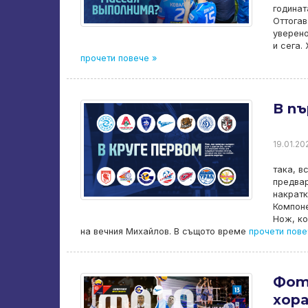
годинат
Оттогав
уверено
и сега.
прочети повече »
В пъ
19.01.20
така, в
предвар
накратк
Компоне
Нож, ко
на вечния Михайлов. В същото време
прочети пове
Фот
хора