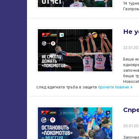
14 турн
Газпром
Не 
22.01.20
Беше ин
едновре
започна
беше тр
Новосиб
след вдигната тръба в защита
прочети повече »
Спр
20.01.20
Започва