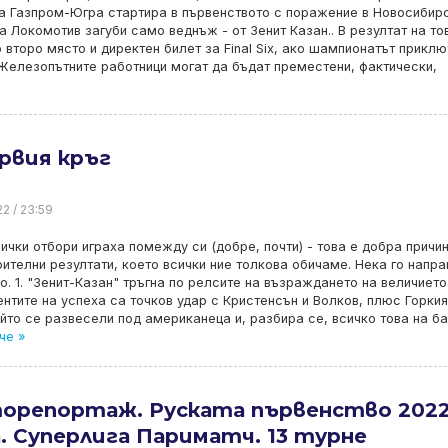
а Газпром-Югра стартира в първенството с поражение в Новосибирс
а Локомотив загуби само веднъж - от Зенит Казан.. В резултат на то
 второ място и директен билет за Final Six, ако шампионатът приклю
 Железопътните работници могат да бъдат преместени, фактически,
рвия кръг
22 / 23:59
сички отбори играха помежду си (добре, почти) - това е добра причи
ителни резултати, което всички ние толкова обичаме. Нека го напр
о. 1. "Зенит-Казан" тръгна по релсите на възраждането на величието
нтите на успеха са точков удар с Кристенсън и Волков, плюс Горкия
йто се развесели под американеца и, разбира се, всичко това на б
че »
орепортаж. Руската първенство 2022
. Суперлига Париматч. 13 турне