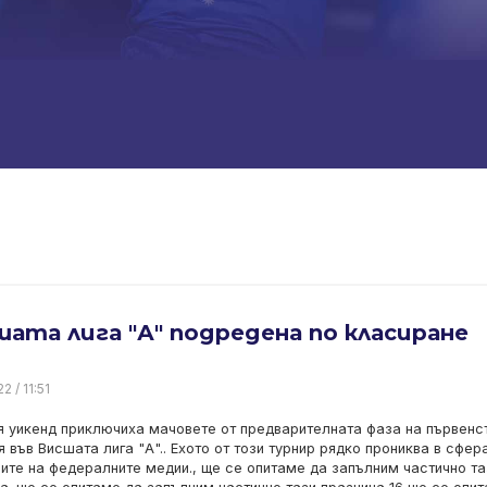
ата лига "А" подредена по класиране
2 / 11:51
 уикенд приключиха мачовете от предварителната фаза на първенс
я във Висшата лига "А".. Ехото от този турнир рядко прониква в сфер
ите на федералните медии., ще се опитаме да запълним частично та