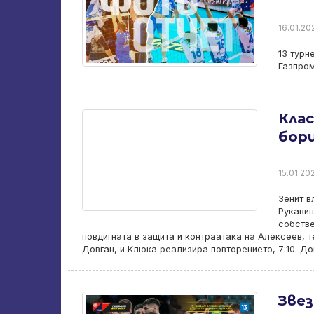
16.01.202
13 турн
Газпром
Клас
бор
15.01.202
Зенит в
Рукавиш
собстве
повдигната в защита и контраатака на Алексеев, т
Довган, и Клюка реализира повторението, 7:10. Д
Зве