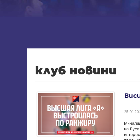
клуб новини
Висш
25.01.202
Миналия
на Руси
интерес