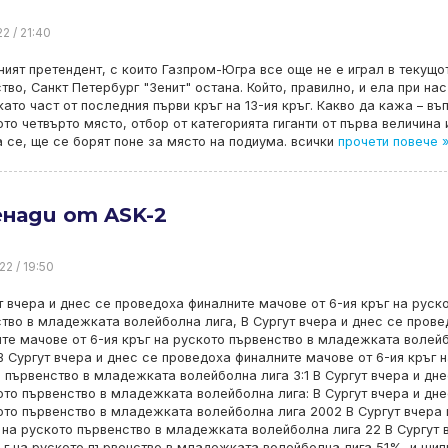
2 / 21:40
ият претендент, с които Газпром-Югра все още не е играл в текущо
тво, Санкт Петербург "Зенит" остана. Който, правилно, и ела при нас
като част от последния първи кръг на 13-ия кръг. Какво да кажа – въ
то четвърто място, отбор от категорията гиганти от първа величина 
 се, ще се борят поне за място на подиума. всички
прочети повече 
енади от ASK-2
22 / 19:50
т вчера и днес се проведоха финалните мачове от 6-ия кръг на руск
тво в младежката волейболна лига, В Сургут вчера и днес се прове
те мачове от 6-ия кръг на руското първенство в младежката волей
 В Сургут вчера и днес се проведоха финалните мачове от 6-ия кръг 
 първенство в младежката волейболна лига 3:1 В Сургут вчера и дне
ото първенство в младежката волейболна лига: В Сургут вчера и дне
ото първенство в младежката волейболна лига 2002 В Сургут вчера 
 на руското първенство в младежката волейболна лига 22 В Сургут 
ъг на руското първенство в младежката волейболна лига 51%, и шип