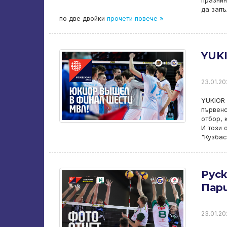
празнин
да запъ
по две двойки
прочети повече »
YUKI
23.01.20
YUKIOR 
първенс
отбор, 
И този 
"Кузбас
Руск
Пар
23.01.202