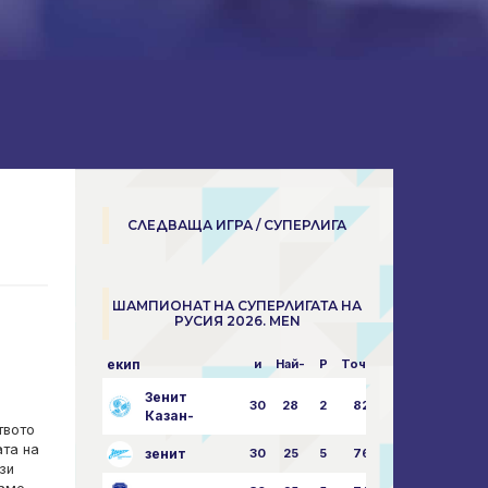
СЛЕДВАЩА ИГРА / СУПЕРЛИГА
ШАМПИОНАТ НА СУПЕРЛИГАТА НА
РУСИЯ 2026. MEN
екип
и
Най-
P
Точки
пара
Зенит
30
28
2
82
87:24
Казан-
твото
ата на
зенит
30
25
5
76
81:21
зи