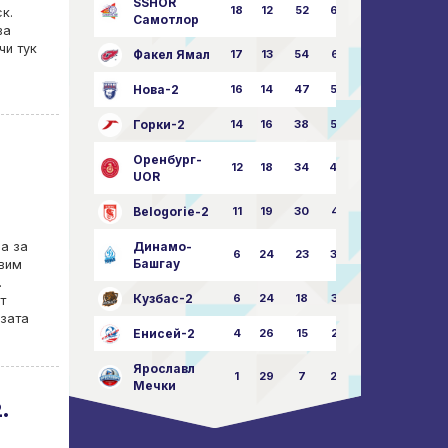
SSHOR
18
12
52
64:50
к.
Самотлор
ва
чи тук
Факел Ямал
17
13
54
65:52
Нова-2
16
14
47
58:57
Горки-2
14
16
38
50:63
Оренбург-
12
18
34
49:67
UOR
Belogorie-2
11
19
30
44:71
Динамо-
на за
6
24
23
36:75
Башгау
авим
.
Кузбас-2
6
24
18
35:82
т
азата
Енисей-2
4
26
15
25:82
Ярославл
1
29
7
23:87
Мечки
.