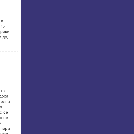
то
 15
преки
и др,
»
ото
доха
болна
на
с се
с се
и
вчера
ката