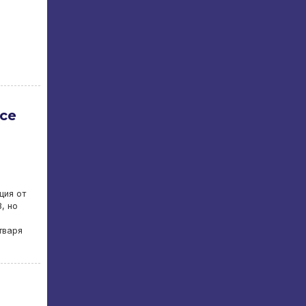
 се
ция от
, но
тваря