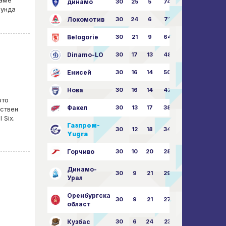
таме
динамо
30
25
5
74
79:26
рунда
Локомотив
30
24
6
71
77:33
Belogorie
30
21
9
64
70:40
Dinamo-LO
30
17
13
48
63:57
Енисей
30
16
14
50
59:53
Нова
30
16
14
47
62:58
ото
Факел
30
13
17
38
49:62
нствен
 Six.
Газпром-
30
12
18
34
45:63
Yugra
Горчиво
30
10
20
28
46:73
Динамо-
30
9
21
29
41:70
Урал
Оренбургска
30
9
21
27
43:73
област
Кузбас
30
6
24
23
38:76