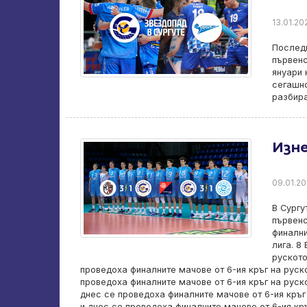
13.01.202
Последн
първенс
януари 
сегашно
разбира
Изн
09.01.20
В Сургу
първенс
финални
лига. 8
руското
проведоха финалните мачове от 6-ия кръг на руск
проведоха финалните мачове от 6-ия кръг на руск
днес се проведоха финалните мачове от 6-ия кръг
и днес се проведоха финалните мачове от 6-ия кр