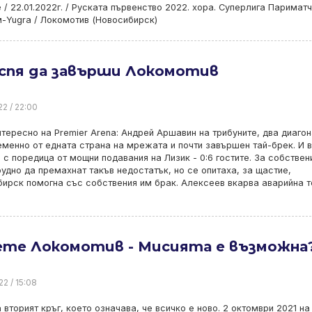
е / 22.01.2022г. / Руската първенство 2022. хора. Суперлига Париматч
-Yugra / Локомотив (Новосибирск)
успя да завърши Локомотив
22 / 22:00
тересно на Premier Arena: Андрей Аршавин на трибуните, два диаго
менно от едната страна на мрежата и почти завършен тай-брек. И 
 с поредица от мощни подавания на Лизик - 0:6 гостите. За собствен
удно да премахнат такъв недостатък, но се опитаха, за щастие,
ирск помогна със собствения им брак. Алексеев вкарва аварийна т
ете Локомотив - Мисията е възможна
22 / 15:08
 вторият кръг, което означава, че всичко е ново. 2 октомври 2021 на