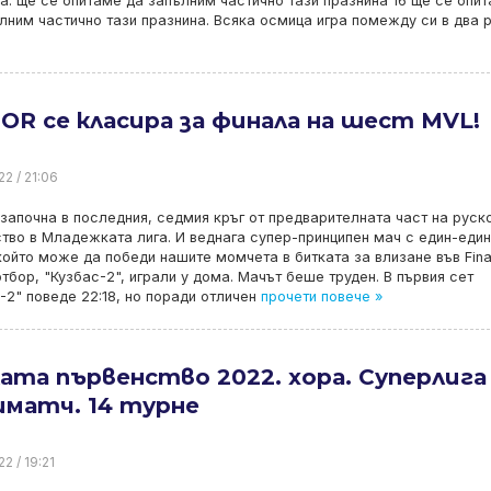
а. ще се опитаме да запълним частично тази празнина 16 ще се опи
лним частично тази празнина. Всяка осмица игра помежду си в два 
OR се класира за финала на шест MVL!
22 / 21:06
започна в последния, седмия кръг от предварителната част на руск
тво в Младежката лига. И веднага супер-принципен мач с един-еди
който може да победи нашите момчета в битката за влизане във Final
отбор, "Кузбас-2", играли у дома. Мачът беше труден. В първия сет
-2" поведе 22:18, но поради отличен
прочети повече »
ата първенство 2022. хора. Суперлига
иматч. 14 турне
2 / 19:21