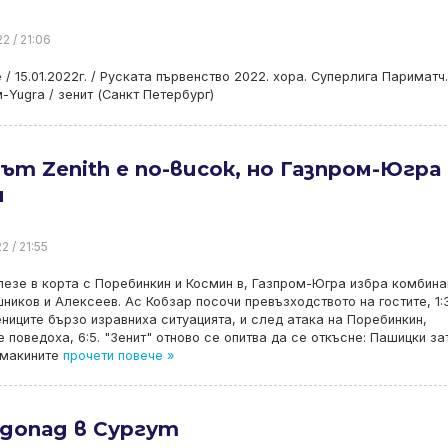
2 / 21:06
е / 15.01.2022г. / Руската първенство 2022. хора. Суперлига Париматч.
-Yugra / зенит (Санкт Петербург)
ът Zenith е по-висок, но Газпром-Югра
и
2 / 21:55
лезе в корта с Поребинкин и Космин в, Газпром-Югра избра комбина
ников и Алексеев. Ас Кобзар посочи превъзходството на гостите, 1:3
ниците бързо изравниха ситуацията, и след атака на Поребинкин,
е поведоха, 6:5. "Зенит" отново се опитва да се откъсне: Пашицки за
омакините
прочети повече »
здопад в Сургут