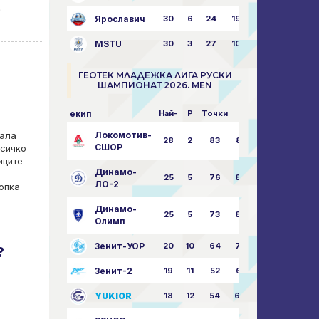
.
Ярославич
30
6
24
19
31:80
MSTU
30
3
27
10
25:87
ГЕОТЕК МЛАДЕЖКА ЛИГА РУСКИ
ШАМПИОНАТ 2026. MEN
екип
Най-
P
Точки
пара
Локомотив-
нала
28
2
83
85:14
СШОР
всичко
иците
Динамо-
25
5
76
82:30
ЛО-2
опка
Динамо-
25
5
73
80:32
Олимп
Зенит-УОР
20
10
64
74:43
?
Зенит-2
19
11
52
68:51
YUKIOR
18
12
54
64:46