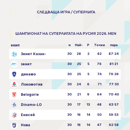
СЛЕДВАЩА ИГРА / СУПЕРЛИГА
ШАМПИОНАТ НА СУПЕРЛИГАТА НА РУСИЯ 2026. MEN
екип
и
Най-
P
Точки
пара
Зенит Казан-
30
28
2
82
87:24
зенит
30
25
5
76
81:21
динамо
30
25
5
74
79:26
Локомотив
30
24
6
71
77:33
Belogorie
30
21
9
64
70:40
Dinamo-LO
30
17
13
48
63:57
Енисей
30
16
14
50
59:53
Нова
30
16
14
47
62:58