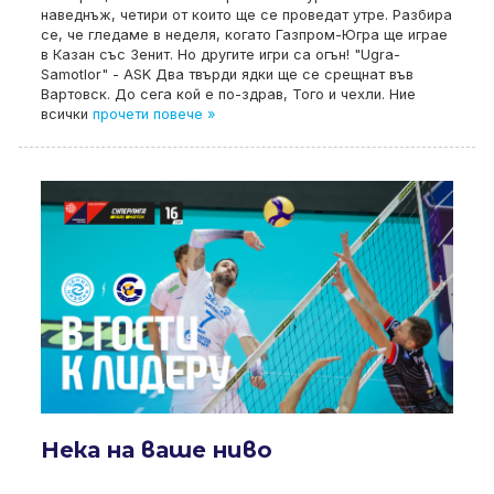
наведнъж, четири от които ще се проведат утре. Разбира
се, че гледаме в неделя, когато Газпром-Югра ще играе
в Казан със Зенит. Но другите игри са огън! "Ugra-
Samotlor" - ASK Два твърди ядки ще се срещнат във
Вартовск. До сега кой е по-здрав, Того и чехли. Ние
всички
прочети повече »
Нека на ваше ниво