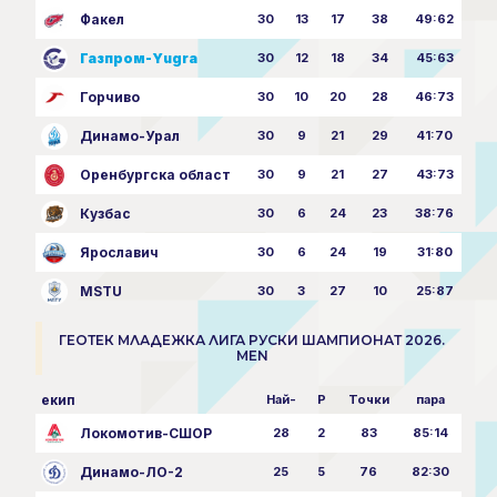
Факел
30
13
17
38
49:62
Газпром-Yugra
30
12
18
34
45:63
Горчиво
30
10
20
28
46:73
Динамо-Урал
30
9
21
29
41:70
Оренбургска област
30
9
21
27
43:73
Кузбас
30
6
24
23
38:76
Ярославич
30
6
24
19
31:80
MSTU
30
3
27
10
25:87
ГЕОТЕК МЛАДЕЖКА ЛИГА РУСКИ ШАМПИОНАТ 2026.
MEN
екип
Най-
P
Точки
пара
Локомотив-СШОР
28
2
83
85:14
Динамо-ЛО-2
25
5
76
82:30