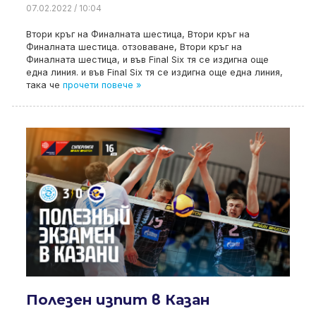
07.02.2022 / 10:04
Втори кръг на Финалната шестица, Втори кръг на
Финалната шестица. отзоваване, Втори кръг на
Финалната шестица, и във Final Six тя се издигна още
една линия. и във Final Six тя се издигна още една линия,
така че
прочети повече »
Полезен изпит в Казан