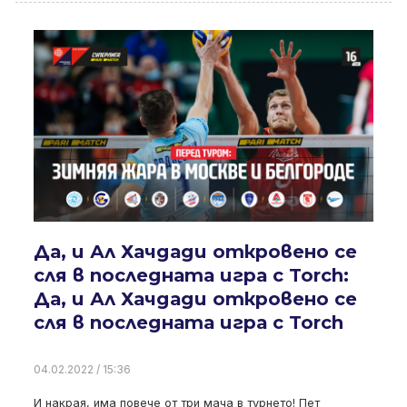
Да, и Ал Хачдади откровено се
сля в последната игра с Torch:
Да, и Ал Хачдади откровено се
сля в последната игра с Torch
04.02.2022 / 15:36
И накрая, има повече от три мача в турнето! Пет