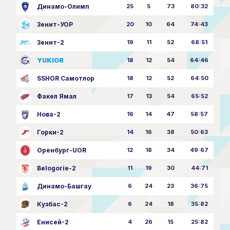
Динамо-Олимп
25
5
73
80:32
Зенит-УОР
20
10
64
74:43
Зенит-2
19
11
52
68:51
YUKIOR
18
12
54
64:46
SSHOR Самотлор
18
12
52
64:50
Факел Ямал
17
13
54
65:52
Нова-2
16
14
47
58:57
Горки-2
14
16
38
50:63
Оренбург-UOR
12
18
34
49:67
Belogorie-2
11
19
30
44:71
Динамо-Башгау
6
24
23
36:75
Кузбас-2
6
24
18
35:82
Енисей-2
4
26
15
25:82