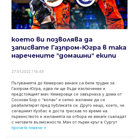
което ви позволява да
записвате Газпром-Югра в така
наречените "домашни" екипи
27.01.2022 / 14:49
Пътуванията до Кемерово винаги са били трудни за
Газпром-Югра, едва ли ще бъде изключение и
предстоящият мач. Кемеровци се завърнаха у дома от
Соснови Бор с "волан" и силно желание да се
реабилитират пред публиката си. Друго нещо, което, че
сегашният Кузбас е доста трескав по време на
първенството и желанията на отбора не винаги съвпадат
с неговите възможности. Мач от първи кръг в Сургут
прочети повече »