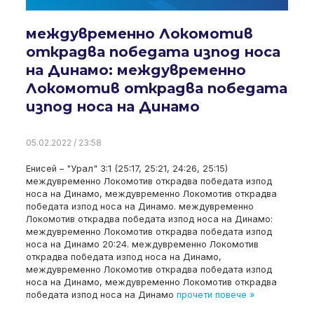
междувременно Локомотив
открадва победата изпод носа
на Динамо: междувременно
Локомотив открадва победата
изпод носа на Динамо
05.02.2022 / 23:58
Енисей – "Урал" 3:1 (25:17, 25:21, 24:26, 25:15)
междувременно Локомотив открадва победата изпод
носа на Динамо, междувременно Локомотив открадва
победата изпод носа на Динамо. междувременно
Локомотив открадва победата изпод носа на Динамо:
междувременно Локомотив открадва победата изпод
носа на Динамо 20:24. междувременно Локомотив
открадва победата изпод носа на Динамо,
междувременно Локомотив открадва победата изпод
носа на Динамо, междувременно Локомотив открадва
победата изпод носа на Динамо
прочети повече »