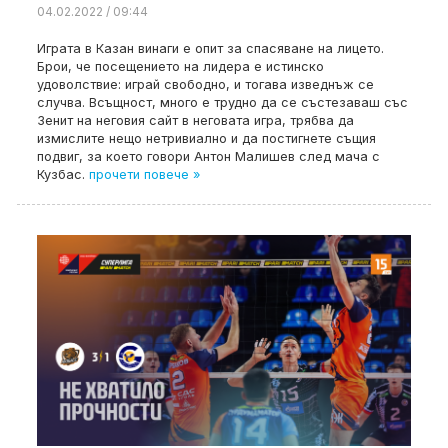
04.02.2022 / 09:44
Играта в Казан винаги е опит за спасяване на лицето.
Брои, че посещението на лидера е истинско
удоволствие: играй свободно, и тогава изведнъж се
случва. Всъщност, много е трудно да се състезаваш със
Зенит на неговия сайт в неговата игра, трябва да
измислите нещо нетривиално и да постигнете същия
подвиг, за което говори Антон Малишев след мача с
Кузбас.
прочети повече »