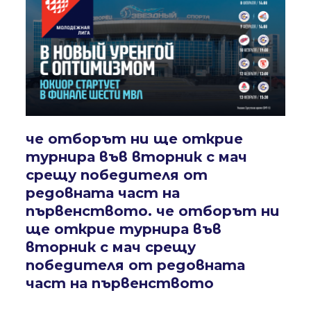
че отборът ни ще открие
турнира във вторник с мач
срещу победителя от
редовната част на
първенството. че отборът ни
ще открие турнира във
вторник с мач срещу
победителя от редовната
част на първенството