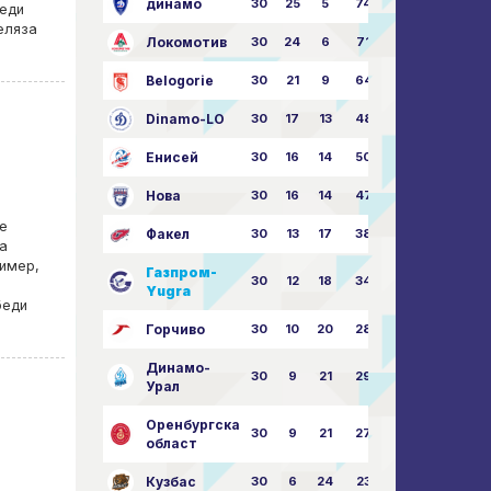
динамо
30
25
5
74
79:26
беди
еляза
Локомотив
30
24
6
71
77:33
Belogorie
30
21
9
64
70:40
Dinamo-LO
30
17
13
48
63:57
Енисей
30
16
14
50
59:53
Нова
30
16
14
47
62:58
е
Факел
30
13
17
38
49:62
а
ример,
Газпром-
30
12
18
34
45:63
Yugra
беди
Горчиво
30
10
20
28
46:73
Динамо-
30
9
21
29
41:70
Урал
Оренбургска
30
9
21
27
43:73
област
Кузбас
30
6
24
23
38:76