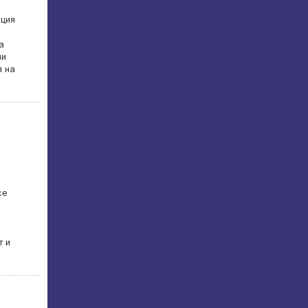
ция
а
ни
я на
се
с
т и