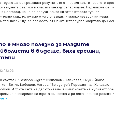
 трудно да се предвидят резултатите от първия кръг в повечето сре
очевидната разлика в класата между съперниците. Надявахме се, ч
 в Белгород, но не се получи. Какво ни готви второто турне?
ително същото: имаме много очевидни и малко невероятни неща.
ият "Енисей" ще се премести от Санкт Петербург в квартала до Сос
о е много полезно за младите
йболисти в бъдеще, бяха грешни,
тъпи
22 / 22:03
и състави. "Газпром-Ugra": Ожиганов - Алексеев, Пиун - Йонов,
ко – Ботин, Кабешов, Нагаец. "Belogorye": Порошин - ал Хачдади,
ротков. И трите сета на дебютния мач в шампионата на Русия отборъ
преки че сценариите на играта във всяка игра бяха напълно различни
че »