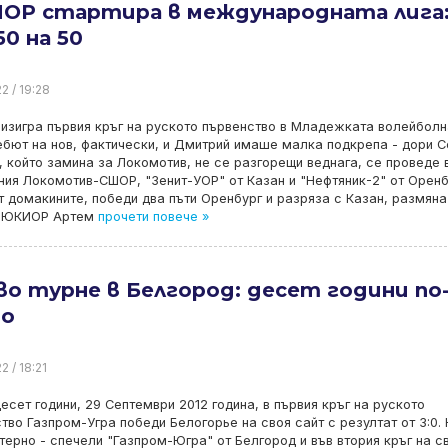
ОР стартира в международната лига
50 на 50
2 / 19:28
зигра първия кръг на руското първенство в Младежката волейболн
ебют на нов, фактически, и Дмитрий имаше малка подкрепа - дори С
, който замина за Локомотив, не се разгорещи веднага, се проведе 
ния Локомотив-СШОР, "Зенит-УОР" от Казан и "Нефтяник-2" от Оренб
от домакините, победи два пъти Оренбург и разряза с Казан, размяна
на ЮКИОР Артем
прочети повече »
о турне в Белгород: десет години по
но
2 / 18:21
есет години, 29 Септември 2012 година, в първия кръг на руското
тво Газпром-Угра победи Белогорье на своя сайт с резултат от 3:0.
терно - спечели "Газпром-Югра" от Белгород и във втория кръг на с