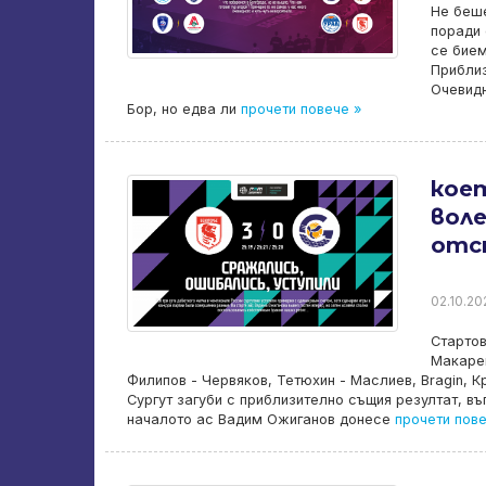
Не беше
поради 
се бием
Приблиз
Очевидн
Бор, но едва ли
прочети повече »
коет
воле
отс
02.10.20
Стартов
Макарен
Филипов - Червяков, Тетюхин - Маслиев, Bragin, К
Сургут загуби с приблизително същия резултат, въ
началото ас Вадим Ожиганов донесе
прочети пове