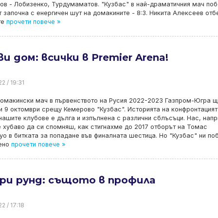
в - Лобизенко, Турдумаматов. "Кузбас" в най-драматичния мач по
започна с енергичен шут на домакините - 8:3. Никита Алексеев отб
те
прочети повече »
и дом: всички в Premier Arena!
2 / 19:31
омакински мач в първенството на Русия 2022-2023 Газпром-Югра щ
 9 октомври срещу Кемерово "Кузбас". Историята на конфронтацият
ашите клубове е дълга и изпълнена с различни сблъсъци. Нас, нап
е хубаво да си спомняш, как стигнахме до 2017 отборът на Томас
о в битката за попадане във финалната шестица. Но "Кузбас" ни по
ено
прочети повече »
ри рунд: същото в профила
2 / 17:18