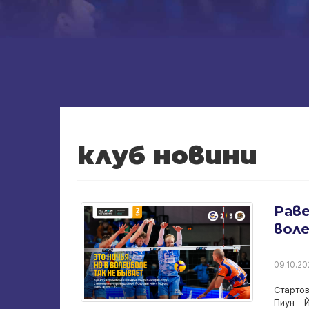
клуб новини
Раве
вол
09.10.20
Стартов
Пиун - 