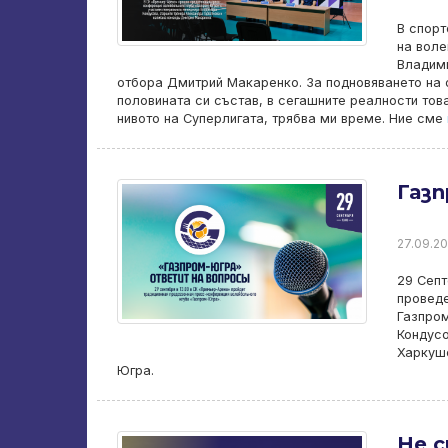
В спор
на воле
Владими
отбора Дмитрий Макаренко. За подновяването на 
половината си състав, в сегашните реалности това
нивото на Суперлигата, трябва ми време. Ние сме
Газ
27.09.20
29 Септ
проведе
Газпром
Кондусо
Харкуше
Югра.
Не с