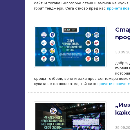
сайт. И тогава Белогорье стана шампион на Русия.
горят тенджери. Сега отново пред нас
прочети пов
Ста
про
30.09.20
добре, 
първия 
история
срещат отбори, вече играха през септември помеж
купата не са показател, тъй като
прочети повече »
„Има
каж
29.09.20