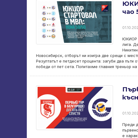
ЮКИ
чао 
01.10.202
ЮКИОР и
лига. Д
Никитин
Новосибирск, отборът ни изигра две срещи с мест
Резултатът е петдесет процента: загуби два пъти 
победи от пет сета. Попитахме главния треньор 
Първ
къс
01.10.202
Преди д
първенс
е харак