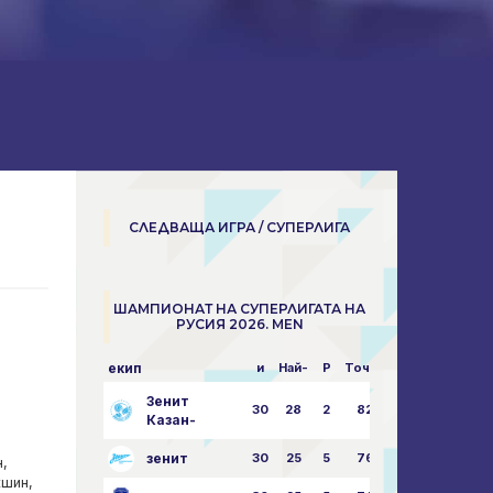
СЛЕДВАЩА ИГРА / СУПЕРЛИГА
ШАМПИОНАТ НА СУПЕРЛИГАТА НА
РУСИЯ 2026. MEN
екип
и
Най-
P
Точки
пара
Зенит
30
28
2
82
87:24
Казан-
зенит
30
25
5
76
81:21
,
кшин,