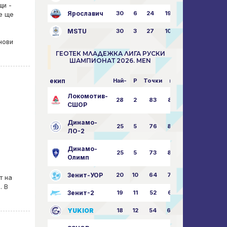
щи -
Ярославич
30
6
24
19
31:80
е ще
MSTU
30
3
27
10
25:87
нови
ГЕОТЕК МЛАДЕЖКА ЛИГА РУСКИ
ШАМПИОНАТ 2026. MEN
екип
Най-
P
Точки
пара
Локомотив-
28
2
83
85:14
СШОР
Динамо-
25
5
76
82:30
ЛО-2
Динамо-
25
5
73
80:32
Олимп
Зенит-УОР
20
10
64
74:43
т на
. В
Зенит-2
19
11
52
68:51
YUKIOR
18
12
54
64:46