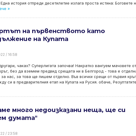
 Една история отпреди десетилетие излага проста истина: Боговете 
ече »
ртът на първенството като
дължение на Купата
22 / 16:58
другари, чаках? Суперлигата започва! Накратко вангуем мачовете о
кръг, без да вземем предвид срещата ни в Белгород - това е отделн
 за нас, за това ще пишем отделно. Във всички срещи от първия кръг
ду си в предварителния етап на Купата на Русия. обаче, Резултатит
ме много недоизказани неща, ще си
ем думата"
22 / 23:58