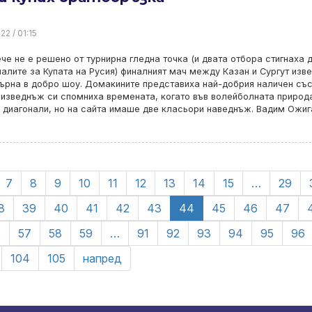
22 / 01:15
че не е решено от турнирна гледна точка (и двата отбора стигнаха 
алите за Купата на Русия) финалният мач между Казан и Сургут изв
ърна в добро шоу. Домакините представиха най-добрия наличен със
 изведнъж си спомниха времената, когато във волейболната природ
диагонали, но на сайта имаше две класьори наведнъж. Вадим Ожиг
7
8
9
10
11
12
13
14
15
…
29
8
39
40
41
42
43
44
45
46
47
6
57
58
59
…
91
92
93
94
95
96
104
105
напред