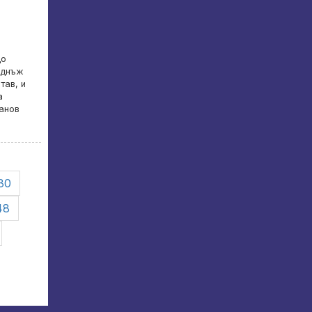
до
еднъж
тав, и
а
анов
30
48