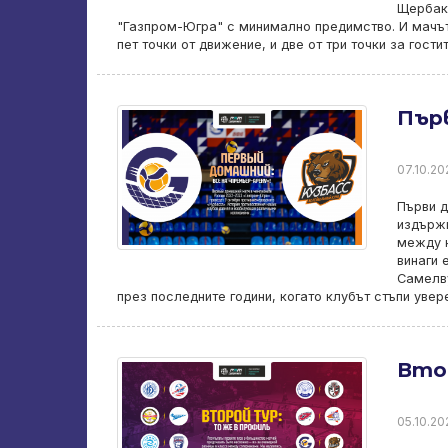
Щербако
"Газпром-Югра" с минимално предимство. И мачът 
пет точки от движение, и две от три точки за гости
Първ
07.10.202
Първи д
издържи
между н
винаги 
Самелву
през последните години, когато клубът стъпи увер
Вто
05.10.202