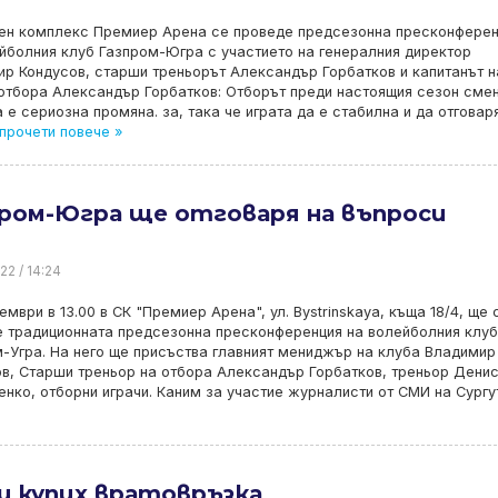
тен комплекс Премиер Арена се проведе предсезонна пресконферен
йболния клуб Газпром-Югра с участието на генералния директор
р Кондусов, старши треньорът Александър Горбатков и капитанът н
отбора Александър Горбатков: Отборът преди настоящия сезон сме
 е сериозна промяна. за, така че играта да е стабилна и да отговар
прочети повече »
пром-Югра ще отговаря на въпроси
22 / 14:24
ември в 13.00 в СК "Премиер Арена", ул. Bystrinskaya, къща 18/4, ще 
 традиционната предсезонна пресконференция на волейболния клуб
-Угра. На него ще присъства главният мениджър на клуба Владимир
в, Старши треньор на отбора Александър Горбатков, треньор Дени
нко, отборни играчи. Каним за участие журналисти от СМИ на Сургу
и купих вратовръзка