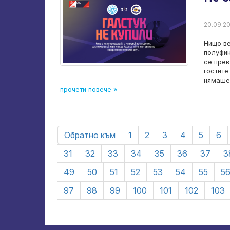
20.09.20
Нищо ве
полуфин
се прев
гостите
нямаше 
прочети повече »
Обратно към
1
2
3
4
5
6
31
32
33
34
35
36
37
3
49
50
51
52
53
54
55
5
97
98
99
100
101
102
103