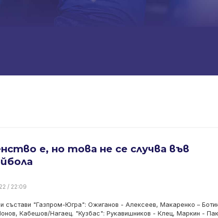
нство е, но това не се случва във
ейбола
22 / 22:09
и състави "Газпром-Югра": Ожиганов - Алексеев, Макаренко – Ботин
Йонов, Кабешов/Нагаец. "Кузбас": Рукавишников - Клец, Маркин - Па