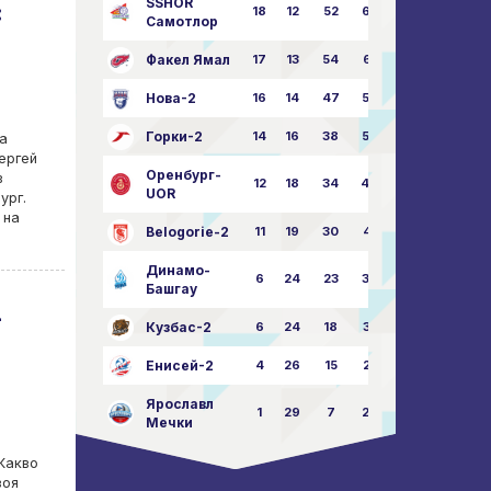
SSHOR
:
18
12
52
64:50
Самотлор
Факел Ямал
17
13
54
65:52
Нова-2
16
14
47
58:57
Горки-2
14
16
38
50:63
а
ергей
Оренбург-
в
12
18
34
49:67
UOR
ург.
 на
Belogorie-2
11
19
30
44:71
Динамо-
6
24
23
36:75
Башгау
-
Кузбас-2
6
24
18
35:82
Енисей-2
4
26
15
25:82
Ярославл
1
29
7
23:87
Мечки
 Какво
воя