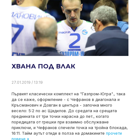
ХВАНА ПОД ВЛАК
27.01.2019 / 13:19
Първият класически комплект на "Газпром-Югра"., така
да се каже, оформление - с Чефранов в диагонала и
Кръсманович и Довган в центъра - започна много
весело: 5:2 по ас Щадилов. До средата на срещата
преднината от три точки нарасна до пет., когато
поредицата от грешки при взаимно обслужване
приключи, и Чефранов спечели точка на тройна блокада,
16:11. Тайм аутът отиде в полза на домакините
прочети
повече »