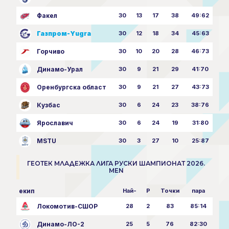
Факел
30
13
17
38
49:62
Газпром-Yugra
30
12
18
34
45:63
Горчиво
30
10
20
28
46:73
Динамо-Урал
30
9
21
29
41:70
Оренбургска област
30
9
21
27
43:73
Кузбас
30
6
24
23
38:76
Ярославич
30
6
24
19
31:80
MSTU
30
3
27
10
25:87
ГЕОТЕК МЛАДЕЖКА ЛИГА РУСКИ ШАМПИОНАТ 2026.
MEN
екип
Най-
P
Точки
пара
Локомотив-СШОР
28
2
83
85:14
Динамо-ЛО-2
25
5
76
82:30