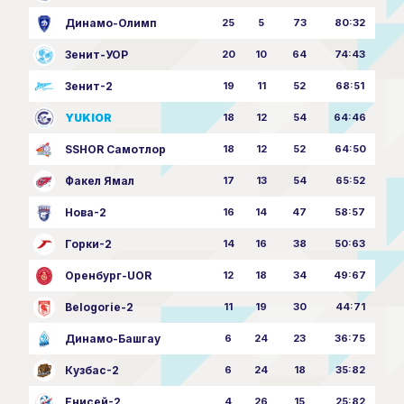
Динамо-Олимп
25
5
73
80:32
Зенит-УОР
20
10
64
74:43
Зенит-2
19
11
52
68:51
YUKIOR
18
12
54
64:46
SSHOR Самотлор
18
12
52
64:50
Факел Ямал
17
13
54
65:52
Нова-2
16
14
47
58:57
Горки-2
14
16
38
50:63
Оренбург-UOR
12
18
34
49:67
Belogorie-2
11
19
30
44:71
Динамо-Башгау
6
24
23
36:75
Кузбас-2
6
24
18
35:82
Енисей-2
4
26
15
25:82