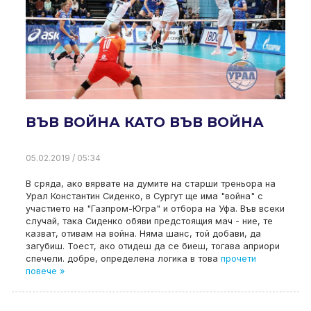
ВЪВ ВОЙНА КАТО ВЪВ ВОЙНА
05.02.2019 / 05:34
В сряда, ако вярвате на думите на старши треньора на
Урал Константин Сиденко, в Сургут ще има "война" с
участието на "Газпром-Югра" и отбора на Уфа. Във всеки
случай, така Сиденко обяви предстоящия мач - ние, те
казват, отивам на война. Няма шанс, той добави, да
загубиш. Тоест, ако отидеш да се биеш, тогава априори
спечели. добре, определена логика в това
прочети
повече »