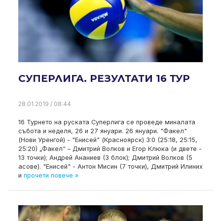
СУПЕРЛИГА. РЕЗУЛТАТИ 16 ТУР
28.01.2019 / 08:44
16 Турнето на руската Суперлига се проведе миналата
събота и неделя, 26 и 27 януари. 26 януари. "Факел"
(Нови Уренгой) - "Енисей" (Красноярск) 3:0 (25:18, 25:15,
25:20) „Факел“ – Дмитрий Волков и Егор Клюка (и двете -
13 точки); Андрей Ананиев (3 блок); Дмитрий Волков (5
асове). "Енисей" - Антон Мисин (7 точки), Дмитрий Илиних
и
прочети повече »