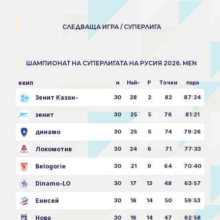
СЛЕДВАЩА ИГРА / СУПЕРЛИГА
ШАМПИОНАТ НА СУПЕРЛИГАТА НА РУСИЯ 2026. MEN
екип
и
Най-
P
Точки
пара
Зенит Казан-
30
28
2
82
87:24
зенит
30
25
5
76
81:21
динамо
30
25
5
74
79:26
Локомотив
30
24
6
71
77:33
Belogorie
30
21
9
64
70:40
Dinamo-LO
30
17
13
48
63:57
Енисей
30
16
14
50
59:53
Нова
30
16
14
47
62:58