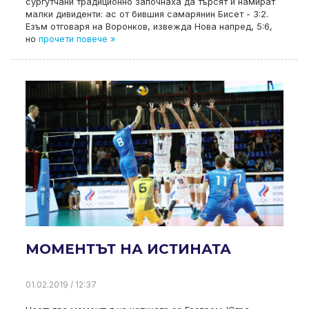
сургутчани традиционно започнаха да търсят и намират
малки дивиденти: ас от бившия самарянин Бисет - 3:2.
Езъм отговаря на Воронков, извежда Нова напред, 5:6,
но
прочети повече »
МОМЕНТЪТ НА ИСТИНАТА
01.02.2019 / 12:37