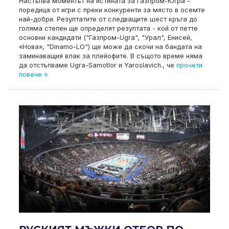
Настъпва моментът на истината за Газпром-Югра -
поредица от игри с преки конкуренти за място в осемте
най-добри. Резултатите от следващите шест кръга до
голяма степен ще определят резултата - кой от петте
основни кандидати ("Газпром-Ugra", "Урал", Енисей,
«Нова», "Dinamo-LO") ще може да скочи на бандата на
заминаващия влак за плейофите. В същото време няма
да отстъпваме Ugra-Samotlor и Yaroslavich., че
прочети
повече »