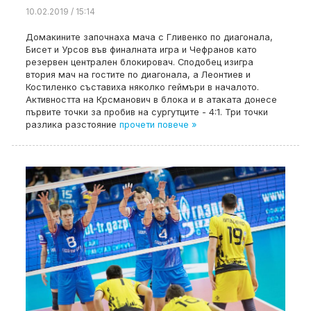
10.02.2019 / 15:14
Домакините започнаха мача с Гливенко по диагонала,
Бисет и Урсов във финалната игра и Чефранов като
резервен централен блокировач. Сподобец изигра
втория мач на гостите по диагонала, а Леонтиев и
Костиленко съставиха няколко геймъри в началото.
Активността на Крсманович в блока и в атаката донесе
първите точки за пробив на сургутците - 4:1. Три точки
разлика разстояние
прочети повече »