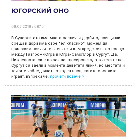
ЮГОРСКИЙ ОНО
09.02.2019 / 08:15
В Суперлигата има много различни дербита, принципни
срещи и дори има свое "ел класико", можем да
приложим всички тези епитети към предстоящата среща
между Газпром-Югра и Югра-Самотлор в Сургут. Да,
Нижневартовск е в края на класирането, а жителите на
Сургут са заели в момента деветата линия, но местата и
точките избледняват на заден план, когато съседите
играят. въпреки че,
прочети повече »