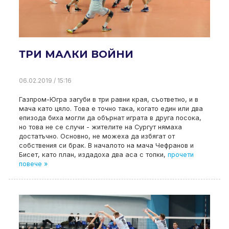
ТРИ МАЛКИ ВОЙНИ
06.02.2019 / 15:16
Газпром-Югра загуби в три равни края, съответно, и в
мача като цяло. Това е точно така, когато един или два
епизода биха могли да обърнат играта в друга посока,
но това не се случи - жителите на Сургут нямаха
достатъчно. Основно, не можеха да избягат от
собствения си брак. В началото на мача Чефранов и
Бисет, като план, издадоха два аса с топки,
прочети
повече »