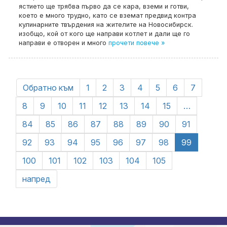
ястието ще трябва първо да се кара, вземи и готви,
което е много трудно, като се вземат предвид контра
кулинарните твърдения на жителите на Новосибирск.
изобщо, кой от кого ще направи котлет и дали ще го
направи е отворен и много
прочети повече »
Обратно към
1
2
3
4
5
6
7
8
9
10
11
12
13
14
15
…
84
85
86
87
88
89
90
91
92
93
94
95
96
97
98
99
100
101
102
103
104
105
напред