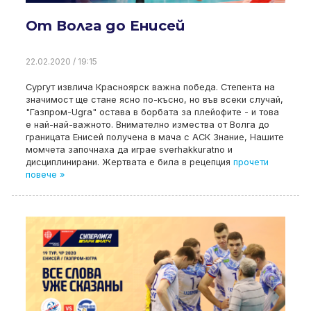
От Волга до Енисей
22.02.2020 / 19:15
Сургут извлича Красноярск важна победа. Степента на
значимост ще стане ясно по-късно, но във всеки случай,
"Газпром-Ugra" остава в борбата за плейофите - и това
е най-най-важното. Внимателно измества от Волга до
границата Енисей получена в мача с АСК Знание, Нашите
момчета започнаха да играе sverhakkuratno и
дисциплинирани. Жертвата е била в рецепция
прочети
повече »