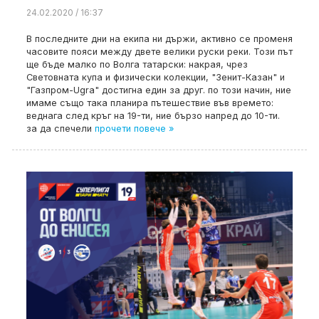
24.02.2020 / 16:37
В последните дни на екипа ни държи, активно се променя
часовите пояси между двете велики руски реки. Този път
ще бъде малко по Волга татарски: накрая, чрез
Световната купа и физически колекции, "Зенит-Казан" и
"Газпром-Ugra" достигна един за друг. по този начин, ние
имаме също така планира пътешествие във времето:
веднага след кръг на 19-ти, ние бързо напред до 10-ти.
за да спечели
прочети повече »