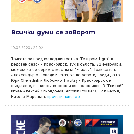
Всички думи се говорят
19.02.2020 / 23:02
Точката за предпоследния гост на "Газпром-Ugra" в
редовен сезон - Красноярск. Тук в събота, 22 февруари,
можем да се борим с местната "Енисей". Този сезон,
Александър ръководи Klimkin, че не работи, преди да го
Юри Cherednik и Любомир Travitsy - Красноярск се
създаде един наистина ефективен колективен. В "Енисей"
играе Алексей Спиридонов, Antonin Rouziers, Пол Керъл,
Никола Марешал,
прочети повече »