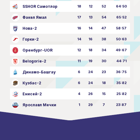
SSHOR Самотлор
18
12
52
64:50
Факел Ямал
17
13
54
65:52
Нова-2
16
14
47
58:57
Горки-2
14
16
38
50:63
Оренбург-UOR
12
18
34
49:67
Belogorie-2
11
19
30
44:71
Динамо-Башгау
6
24
23
36:75
Кузбас-2
6
24
18
35:82
Енисей-2
4
26
15
25:82
Ярославл Мечки
1
29
7
23:87