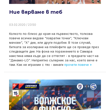
Ние вярваме в теб
03.02.2020 / 23:50
Колкото по-близо до края на първенството, толкова
повече всички видове "повратни точки", "Ключови
мачове", "X" дни, или други подобни. В този случай,
битката за изолиране на плейофите ще се проведе през
следващите дни. На фона на поражението в Самара
наистина няма къде да се оттеглят - в предната част на
"Динамо-LO". Неприятно съперник за нас, което вече е
там. Как не играхме с тях - винаги
прочети повече »