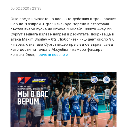
05.02.2020 / 23:35
Още преди началото на военните действия в треньорския
щаб на "Газпром-Ugra" изненада: терена в стартовия
състав вчера пусна на играча "Енисей" Никита Aksyutin.
Сургут веднага излезе напред в резултата, покриваща в
атака Maxim Shpilev - 6:2. Любопитен инцидент около 9:6
- първи, означава Сургут видео преглед се върна, след
като достигна точка в Aksyutina - камера фиксиран
контакт блок,
прочети повече »