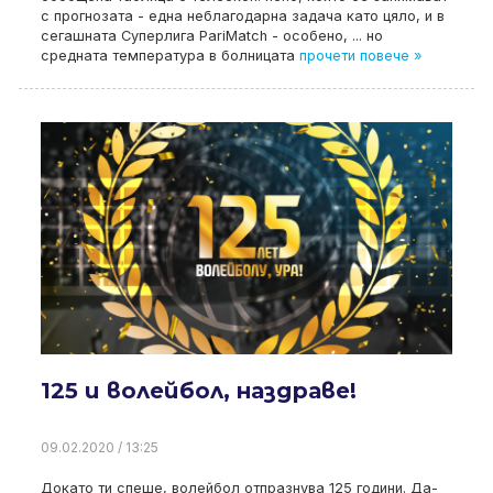
с прогнозата - една неблагодарна задача като цяло, и в
сегашната Суперлига PariMatch - особено, ... но
средната температура в болницата
прочети повече »
125 и волейбол, наздраве!
09.02.2020 / 13:25
Докато ти спеше, волейбол отпразнува 125 години. Да-