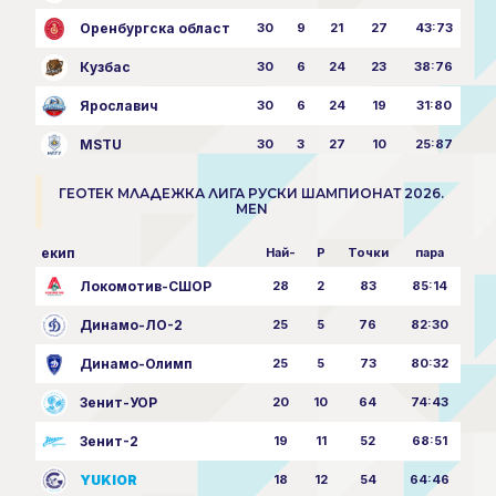
Оренбургска област
30
9
21
27
43:73
Кузбас
30
6
24
23
38:76
Ярославич
30
6
24
19
31:80
MSTU
30
3
27
10
25:87
ГЕОТЕК МЛАДЕЖКА ЛИГА РУСКИ ШАМПИОНАТ 2026.
MEN
екип
Най-
P
Точки
пара
Локомотив-СШОР
28
2
83
85:14
Динамо-ЛО-2
25
5
76
82:30
Динамо-Олимп
25
5
73
80:32
Зенит-УОР
20
10
64
74:43
Зенит-2
19
11
52
68:51
YUKIOR
18
12
54
64:46