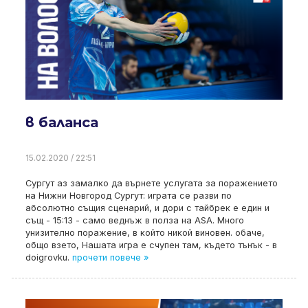
в баланса
15.02.2020 / 22:51
Сургут аз замалко да върнете услугата за поражението
на Нижни Новгород Сургут: играта се разви по
абсолютно същия сценарий, и дори с тайбрек е един и
същ - 15:13 - само веднъж в полза на ASA. Много
унизително поражение, в който никой виновен. обаче,
общо взето, Нашата игра е счупен там, където тънък - в
doigrovku.
прочети повече »