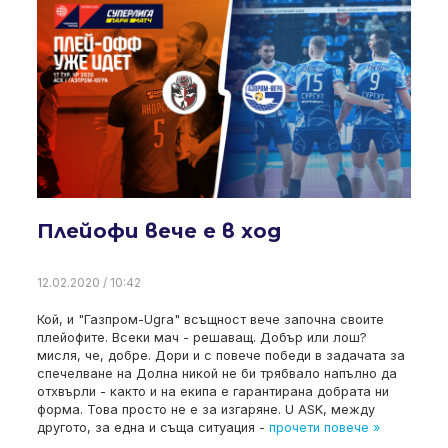
Плейофи вече е в ход
12.02.2020 / 10:42
Кой, и "Газпром-Ugra" всъщност вече започна своите
плейофите. Всеки мач - решаващ. Добър или лош?
мисля, че, добре. Дори и с повече победи в задачата за
спечелване на Долна никой не би трябвало напълно да
отхвърли - както и на екипа е гарантирана добрата ни
форма. Това просто не е за изгаряне. U ASK, между
другото, за една и съща ситуация -
прочети повече »