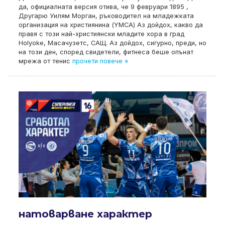
да, официалната версия отива, че 9 февруари 1895 ,
Другарю Уилям Морган, ръководител на младежката
организация на християнина (YMCA) Аз дойдох, какво да
правя с този най-християнски младите хора в град
Holyoke, Масачузетс, САЩ. Аз дойдох, сигурно, преди, но
на този ден, според свидетели, фитнеса беше опънат
мрежа от тенис
прочети повече »
натоварване характер