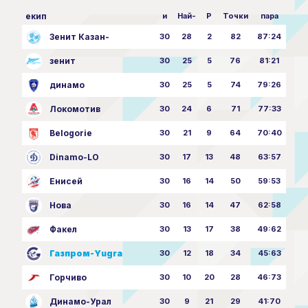
екип
и
Най-
P
Точки
пара
Зенит Казан-
30
28
2
82
87:24
зенит
30
25
5
76
81:21
динамо
30
25
5
74
79:26
Локомотив
30
24
6
71
77:33
Belogorie
30
21
9
64
70:40
Dinamo-LO
30
17
13
48
63:57
Енисей
30
16
14
50
59:53
Нова
30
16
14
47
62:58
Факел
30
13
17
38
49:62
Газпром-Yugra
30
12
18
34
45:63
Горчиво
30
10
20
28
46:73
Динамо-Урал
30
9
21
29
41:70