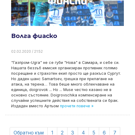
Волга фиаско
02.02.2020 / 21:52
"Газпром-Ugra" не се губи "Нова" в Самара, и себе си.
Нашата беззъб емисия организиран противник голямо
посрещане и страхотен екип просто ще разкъса Сургут.
Но даден шанс Samartsev, грешка при прилагане на
атака, на терена… Това беше много облекчаване на
единица, doigrovok ... Но ... Muse честно казано не в
основно състояние. Doigrovschika компенсиране на
случайни успешните действия на собствената си брак.
Издаден вместо Артьом
прочети повече »
Обратно към
1
2
3
4
5
6
7