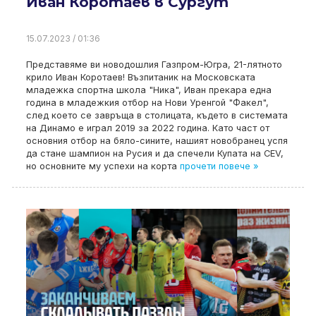
Иван Коротаев в Сургут
15.07.2023 / 01:36
Представяме ви новодошлия Газпром-Югра, 21-лятното
крило Иван Коротаев! Възпитаник на Московската
младежка спортна школа "Ника", Иван прекара една
година в младежкия отбор на Нови Уренгой "Факел",
след което се завръща в столицата, където в системата
на Динамо е играл 2019 за 2022 година. Като част от
основния отбор на бяло-сините, нашият новобранец успя
да стане шампион на Русия и да спечели Купата на CEV,
но основните му успехи на корта
прочети повече »