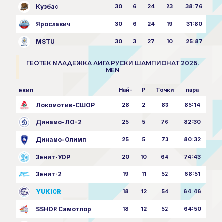
Кузбас
30
6
24
23
38:76
Ярославич
30
6
24
19
31:80
MSTU
30
3
27
10
25:87
ГЕОТЕК МЛАДЕЖКА ЛИГА РУСКИ ШАМПИОНАТ 2026.
MEN
екип
Най-
P
Точки
пара
Локомотив-СШОР
28
2
83
85:14
Динамо-ЛО-2
25
5
76
82:30
Динамо-Олимп
25
5
73
80:32
Зенит-УОР
20
10
64
74:43
Зенит-2
19
11
52
68:51
YUKIOR
18
12
54
64:46
SSHOR Самотлор
18
12
52
64:50