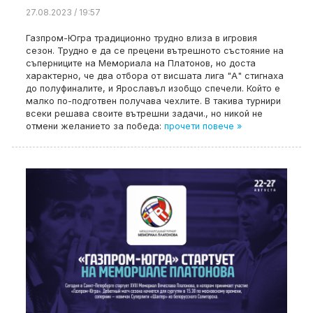
27.08.2023 / 19:57
Газпром-Югра традиционно трудно влиза в игровия
сезон. Трудно е да се прецени вътрешното състояние на
съперниците на Мемориала на Платонов, но доста
характерно, че два отбора от висшата лига "А" стигнаха
до полуфиналите, и Ярославъл изобщо спечели. Който е
малко по-подготвен получава чехлите. В такива турнири
всеки решава своите вътрешни задачи., но никой не
отмени желанието за победа:
прочети повече »