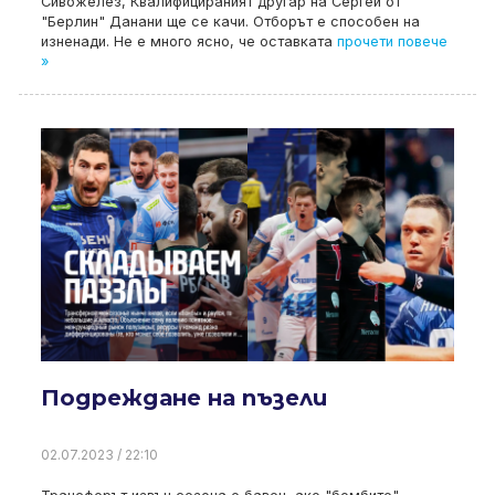
Сивожелез, Квалифицираният другар на Сергей от
"Берлин" Данани ще се качи. Отборът е способен на
изненади. Не е много ясно, че оставката
прочети повече
»
Подреждане на пъзели
02.07.2023 / 22:10