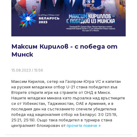
Максим Кирилов - с победа от
Минск
15.08.2023 / 15:56
Максим Кирилов, сетер на Газпром-Югра VC и капитан
на руския младежки отбор U-21 стана победител във
Вторите открити игри на страните от ОНД в Минск.
Нашите младежи минаха като пързалка над връстниците
си от Узбекистан, Таджикистан, ОАЕ и Армения, и в
последния ден на състезанието спечели убедителна
победа над националния отбор на Беларус 3:0 (25:19,
25:21, 25:19). Също така победител в турнира стана
централният блокировач от
прочети повече »