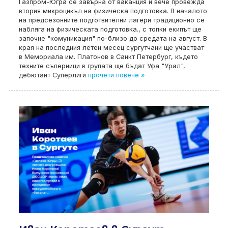
Газпром-Югра се завърна от ваканция и вече провежда
втория микроцикъл на физическа подготовка. В началото
на предсезонните подготвителни лагери традиционно се
набляга на физическата подготовка., с топки екипът ще
започне "комуникация" по-близо до средата на август. В
края на последния летен месец сургутчани ще участват
в Мемориала им. Платонов в Санкт Петербург, където
техните съперници в групата ще бъдат Уфа "Урал",
дебютант Суперлиги
прочети повече »