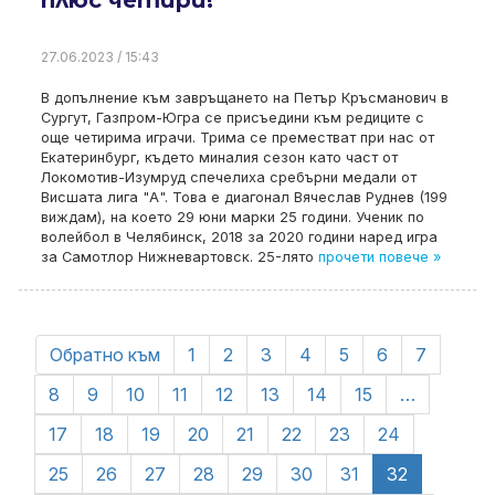
плюс четири!
27.06.2023 / 15:43
В допълнение към завръщането на Петър Кръсманович в
Сургут, Газпром-Югра се присъедини към редиците с
още четирима играчи. Трима се преместват при нас от
Екатеринбург, където миналия сезон като част от
Локомотив-Изумруд спечелиха сребърни медали от
Висшата лига "А". Това е диагонал Вячеслав Руднев (199
виждам), на което 29 юни марки 25 години. Ученик по
волейбол в Челябинск, 2018 за 2020 години наред игра
за Самотлор Нижневартовск. 25-лято
прочети повече »
Обратно към
1
2
3
4
5
6
7
8
9
10
11
12
13
14
15
…
17
18
19
20
21
22
23
24
25
26
27
28
29
30
31
32