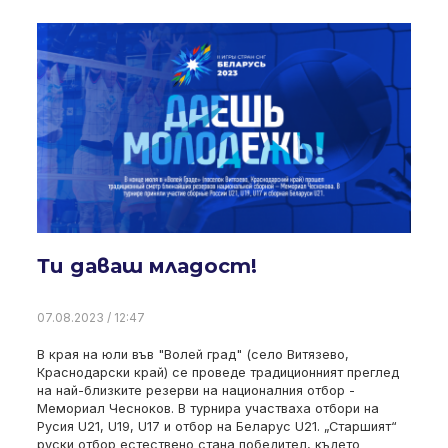
Ти даваш младост!
07.08.2023 / 12:47
В края на юли във "Волей град" (село Витязево,
Краснодарски край) се проведе традиционният преглед
на най-близките резерви на националния отбор -
Мемориал Чесноков. В турнира участваха отбори на
Русия U21, U19, U17 и отбор на Беларус U21. „Старшият“
руски отбор естествено стана победител, където