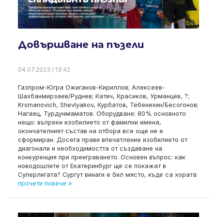
Довършване на пъзели
04.07.2023 / 13:42
Газпром-Югра Ожиганов-Кириллов; Алексеев-
Шахбанмирзаев/Руднев; Катич, Красиков, Урманцев, ?;
Krsmanovich, Shevlyakov, Курбатов, Тебенихин/Бесогонов;
Нагаец, Турдунмаматов. Оборудване: 80% основното
нещо: въпреки изобилието от фамилни имена,
окончателният състав на отбора все още не е
сформиран. Досега прави впечатление изобилието от
диагонали и необходимостта от създаване на
конкуренция при преиграването. Основен въпрос: как
новодошлите от Екатеринбург ще се покажат в
Суперлигата? Сургут винаги е бил място, къде са хората
прочети повече »