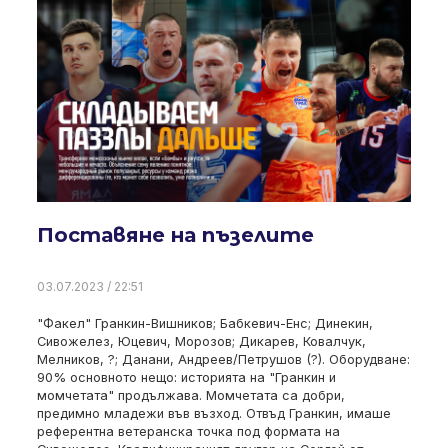
Поставяне на пъзелите
03.07.2023 / 22:51
"Факел" Гранкин-Вишников; Бабкевич-Енс; Динекин,
Сивожелез, Юцевич, Морозов; Дикарев, Ковалчук,
Мелников, ?; Данани, Андреев/Петрушов (?). Оборудване:
90% основното нещо: историята на "Гранкин и
момчетата" продължава. Момчетата са добри,
предимно младежи във възход. Отвъд Гранкин, имаше
референтна ветеранска точка под формата на