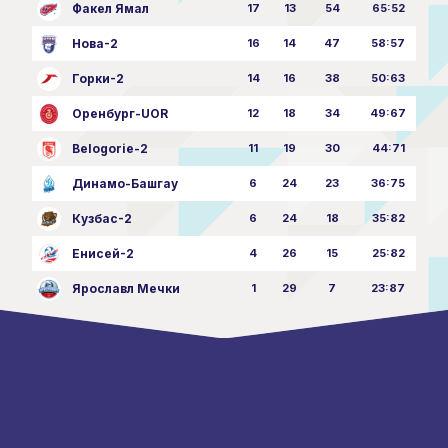
Факел Ямал
17
13
54
65:52
Нова-2
16
14
47
58:57
Горки-2
14
16
38
50:63
Оренбург-UOR
12
18
34
49:67
Belogorie-2
11
19
30
44:71
Динамо-Башгау
6
24
23
36:75
Кузбас-2
6
24
18
35:82
Енисей-2
4
26
15
25:82
Ярославл Мечки
1
29
7
23:87