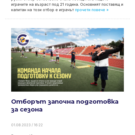
играчите на възраст под 21 година. Основният поставящ и
капитан на този отбор е играчът
прочети повече »
Отборът започна подготовка
за сезона
01.08.2023 / 16:22