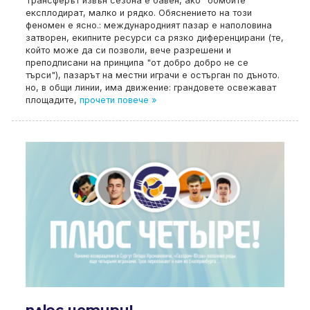
Трансферът извън сезона е бавен, ако "бомбите"
експлодират, малко и рядко. Обяснението на този
феномен е ясно.: международният пазар е наполовина
затворен, екипните ресурси са рязко диференцирани (те,
който може да си позволи, вече разрешени и
преподписани на принципа "от добро добро не се
търси"), пазарът на местни играчи е остърган по дъното.
но, в общи линии, има движение: грандовете освежават
площадите,
прочети повече »