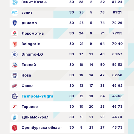
Зенит Казан-
30
28
2
82
87:24
зенит
30
25
5
76
81:21
динамо
30
25
5
74
79:26
Локомотив
30
24
6
71
77:33
Belogorie
30
21
9
64
70:40
Dinamo-LO
30
17
13
48
63:57
Енисей
30
16
14
50
59:53
Нова
30
16
14
47
62:58
Факел
30
13
17
38
49:62
Газпром-Yugra
30
12
18
34
45:63
Горчиво
30
10
20
28
46:73
Динамо-Урал
30
9
21
29
41:70
Оренбургска област
30
9
21
27
43:73