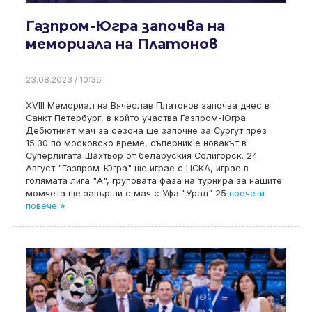
Газпром-Югра започва на
мемориала на Платонов
23.08.2023 / 10:36
XVIII Мемориал на Вячеслав Платонов започва днес в
Санкт Петербург, в който участва Газпром-Югра.
Дебютният мач за сезона ще започне за Сургут през
15.30 по московско време, съперник е новакът в
Суперлигата Шахтьор от беларуския Солигорск. 24
Август "Газпром-Югра" ще играе с ЦСКА, играе в
голямата лига "А", груповата фаза на турнира за нашите
момчета ще завърши с мач с Уфа "Урал" 25
прочети
повече »