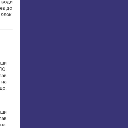
и води
еев до
 блок,
рши
ЛО.
лав
 на
що,
рши
лав
на,