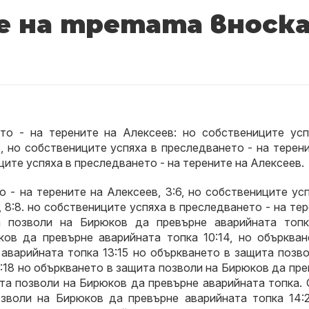
зе на третата вноск
то - на терените на Алексеев: но собствениците усп
, но собствениците успяха в преследването - на терен
ците успяха в преследването - на терените на Алексеев.
 - на терените на Алексеев, 3:6, но собствениците ус
 8:8. но собствениците успяха в преследването - на те
а позволи на Бирюков да превърне аварийната топк
ов да превърне аварийната топка 10:14, но объркван
аварийната топка 13:15 но объркването в защита позво
:18 но объркването в защита позволи на Бирюков да пр
ита позволи на Бирюков да превърне аварийната топка.
озволи на Бирюков да превърне аварийната топка 14:2