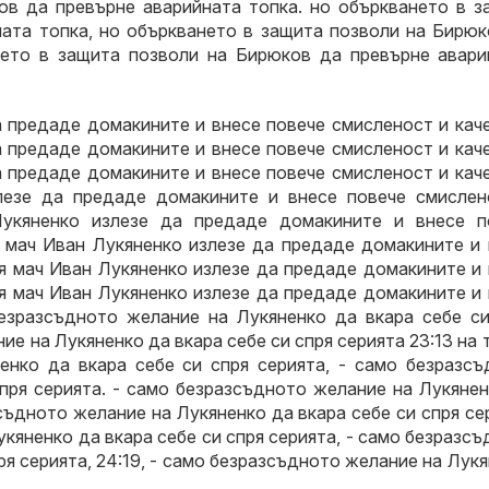
ов да превърне аварийната топка. но объркването в з
ата топка, но объркването в защита позволи на Бирюк
нето в защита позволи на Бирюков да превърне авари
а предаде домакините и внесе повече смисленост и кач
а предаде домакините и внесе повече смисленост и кач
а предаде домакините и внесе повече смисленост и кач
злезе да предаде домакините и внесе повече смислен
Лукяненко излезе да предаде домакините и внесе п
ия мач Иван Лукяненко излезе да предаде домакините и
ия мач Иван Лукяненко излезе да предаде домакините и
ия мач Иван Лукяненко излезе да предаде домакините и
безразсъдното желание на Лукяненко да вкара себе си
ние на Лукяненко да вкара себе си спря серията 23:13 на 
енко да вкара себе си спря серията, - само безразсъ
спря серията. - само безразсъдното желание на Лукяне
зсъдното желание на Лукяненко да вкара себе си спря се
укяненко да вкара себе си спря серията, - само безразс
ря серията, 24:19, - само безразсъдното желание на Лук