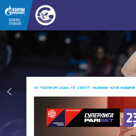
VC "ГАЗПРОМ UGRA» ГР. СУРГУТ
/
НОВИНИ
/
КЛУБ НОВИНИ