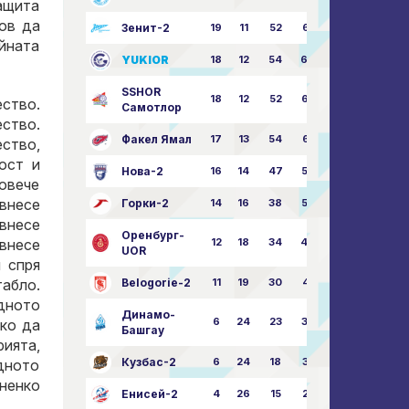
ащита
ов да
Зенит-2
19
11
52
68:51
йната
YUKIOR
18
12
54
64:46
SSHOR
18
12
52
64:50
ество.
Самотлор
ество.
Факел Ямал
17
13
54
65:52
ество,
ост и
Нова-2
16
14
47
58:57
овече
 внесе
Горки-2
14
16
38
50:63
 внесе
Оренбург-
 внесе
12
18
34
49:67
UOR
 спря
табло.
Belogorie-2
11
19
30
44:71
дното
Динамо-
6
24
23
36:75
нко да
Башгау
рията,
Кузбас-2
6
24
18
35:82
ъдното
яненко
Енисей-2
4
26
15
25:82