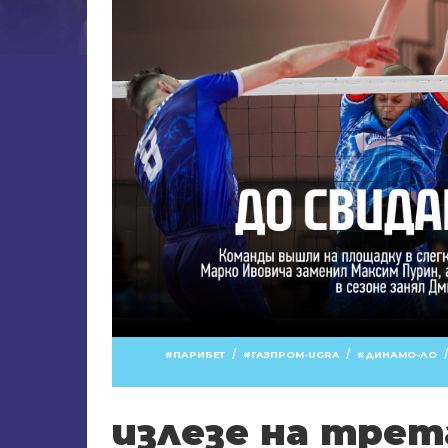
/
/
ПАРИБЕТ
ГАЗПРОМ-UGRA
ДИНАМО-ЛО
излезе на трет