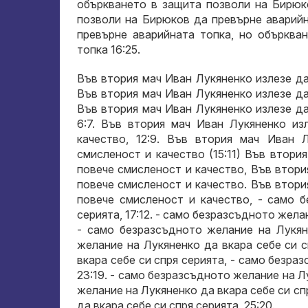
объркването в защита позволи на Бирюк
позволи на Бирюков да превърне аварийн
превърне аварийната топка, но обърква
топка 16:25.
Във втория мач Иван Лукяненко излезе д
Във втория мач Иван Лукяненко излезе д
Във втория мач Иван Лукяненко излезе д
6:7. Във втория мач Иван Лукяненко и
качество, 12:9. Във втория мач Иван 
смисленост и качество (15:11) Във втор
повече смисленост и качество, Във втор
повече смисленост и качество. Във втор
повече смисленост и качество, - само 
серията, 17:12. - само безразсъдното жела
- само безразсъдното желание на Лукян
желание на Лукяненко да вкара себе си 
вкара себе си спря серията, - само безра
23:19. - само безразсъдното желание на Л
желание на Лукяненко да вкара себе си сп
да вкара себе си спря серията, 25:20.