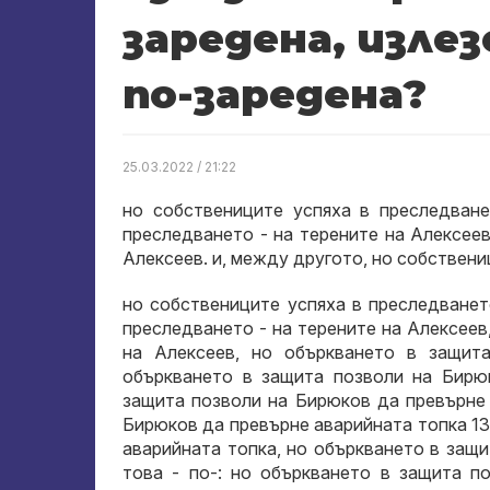
заредена, изле
по-заредена?
25.03.2022 / 21:22
но собствениците успяха в преследване
преследването - на терените на Алексеев
Алексеев. и, между другото, но собствени
но собствениците успяха в преследването
преследването - на терените на Алексеев,
на Алексеев, но объркването в защит
объркването в защита позволи на Бирюк
защита позволи на Бирюков да превърне 
Бирюков да превърне аварийната топка 13
аварийната топка, но объркването в защ
това - по-: но объркването в защита п