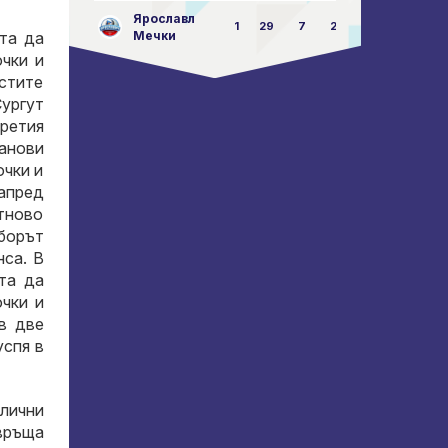
Ярославл
1
29
7
23:87
ита да
Мечки
очки и
остите
Сургут
третия
танови
очки и
напред
отново
тборът
нса. В
та да
очки и
в две
успя в
злични
 връща