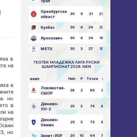
Урал
а
Оренбургска
30
9
21
27
43:73
област
Кузбас
30
6
24
23
38:76
Ярославич
30
6
24
19
31:80
MSTU
30
3
27
10
25:87
яха в
ГЕОТЕК МЛАДЕЖКА ЛИГА РУСКИ
ите на
ШАМПИОНАТ 2026. MEN
екип
Най-
P
Точки
пара
пяха в
Локомотив-
28
2
83
85:14
рените
СШОР
а. но
Динамо-
ето в
25
5
76
82:30
ЛО-2
ли на
евърне
Динамо-
25
5
73
80:32
 Освен
Олимп
3, но
Зенит-УОР
20
10
64
74:43