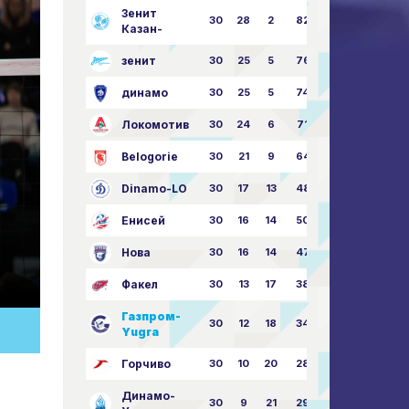
Зенит
30
28
2
82
87:24
Казан-
зенит
30
25
5
76
81:21
динамо
30
25
5
74
79:26
Локомотив
30
24
6
71
77:33
Belogorie
30
21
9
64
70:40
Dinamo-LO
30
17
13
48
63:57
Енисей
30
16
14
50
59:53
Нова
30
16
14
47
62:58
Факел
30
13
17
38
49:62
Газпром-
30
12
18
34
45:63
Yugra
Горчиво
30
10
20
28
46:73
Динамо-
30
9
21
29
41:70