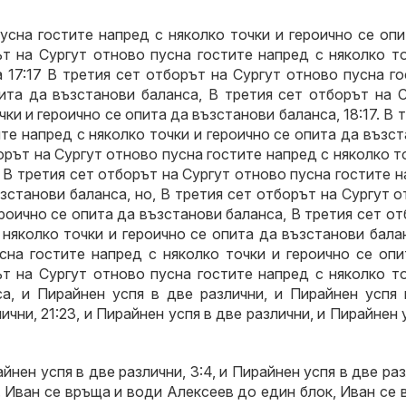
усна гостите напред с няколко точки и героично се оп
ът на Сургут отново пусна гостите напред с няколко т
 17:17 В третия сет отборът на Сургут отново пусна г
пита да възстанови баланса, В третия сет отборът на 
ки и героично се опита да възстанови баланса, 18:17. В 
те напред с няколко точки и героично се опита да възс
борът на Сургут отново пусна гостите напред с няколко т
 В третия сет отборът на Сургут отново пусна гостите 
ъзстанови баланса, но, В третия сет отборът на Сургут 
ероично се опита да възстанови баланса, В третия сет о
 няколко точки и героично се опита да възстанови бала
сна гостите напред с няколко точки и героично се опи
ът на Сургут отново пусна гостите напред с няколко т
а, и Пирайнен успя в две различни, и Пирайнен успя 
лични, 21:23, и Пирайнен успя в две различни, и Пирайнен 
айнен успя в две различни, 3:4, и Пирайнен успя в две ра
14. Иван се връща и води Алексеев до един блок, Иван се