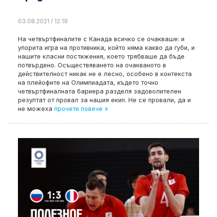
03.08.2021 / 12:19
На четвъртфиналите с Канада всичко се очакваше: и
упорита игра на противника, който няма какво да губи, и
нашите класни постижения, което трябваше да бъде
потвърдено. Осъществяването на очакваното в
действителност никак не е лесно, особено в контекста
на плейофите на Олимпиадата, където точно
четвъртфиналната бариера разделя задоволителен
резултат от провал за нашия екип. Не се провали, да и
не можеха
прочети повече »