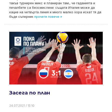
такъв турнирен микс е планиран там., че гаданията и
печалбите са безсмислени: същата Италия може да
кацне на четвърта линия и много малко хора искат тя да
бъде съперник
прочети повече »
Засега по план
24.07.2021 / 15:10