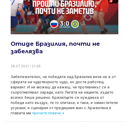
Отиде Бразилия, почти не
забелязва
28.07.2021 / 21:36
Забележително, че победата над Бразилия вече не е от
сферата на чудотворното чудо, но доста работещ
вариант. И не можеш да кажеш, че противникът се е
съпротивлявал заради, като Лигата на нациите, където
всичко беше решено. Бразилците се нуждаеха от
победа като въздух, те го опитаха, и така, и заместители
усукани, и сценария от предишния мач с Аржентина в
главата ми
прочети повече »