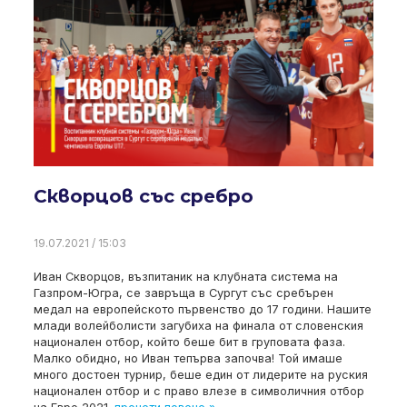
Скворцов със сребро
19.07.2021 / 15:03
Иван Скворцов, възпитаник на клубната система на
Газпром-Югра, се завръща в Сургут със сребърен
медал на европейското първенство до 17 години. Нашите
млади волейболисти загубиха на финала от словенския
национален отбор, който беше бит в груповата фаза.
Малко обидно, но Иван тепърва започва! Той имаше
много достоен турнир, беше един от лидерите на руския
национален отбор и с право влезе в символичния отбор