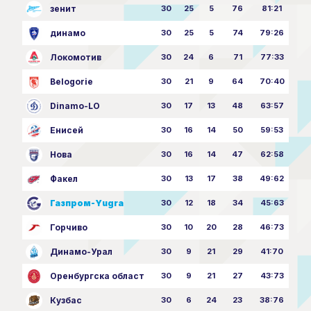
зенит
30
25
5
76
81:21
динамо
30
25
5
74
79:26
Локомотив
30
24
6
71
77:33
Belogorie
30
21
9
64
70:40
Dinamo-LO
30
17
13
48
63:57
Енисей
30
16
14
50
59:53
Нова
30
16
14
47
62:58
Факел
30
13
17
38
49:62
Газпром-Yugra
30
12
18
34
45:63
Горчиво
30
10
20
28
46:73
Динамо-Урал
30
9
21
29
41:70
Оренбургска област
30
9
21
27
43:73
Кузбас
30
6
24
23
38:76