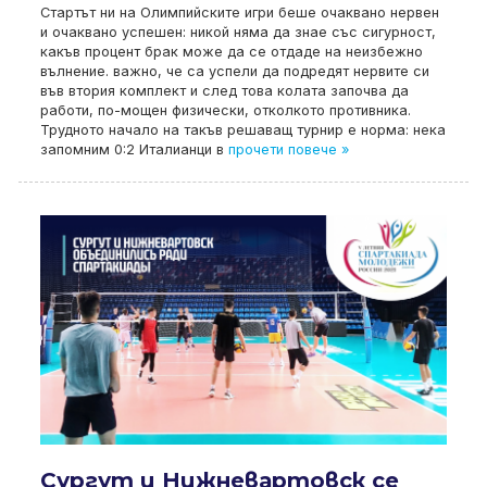
Стартът ни на Олимпийските игри беше очаквано нервен
и очаквано успешен: никой няма да знае със сигурност,
какъв процент брак може да се отдаде на неизбежно
вълнение. важно, че са успели да подредят нервите си
във втория комплект и след това колата започва да
работи, по-мощен физически, отколкото противника.
Трудното начало на такъв решаващ турнир е норма: нека
запомним 0:2 Италианци в
прочети повече »
Сургут и Нижневартовск се