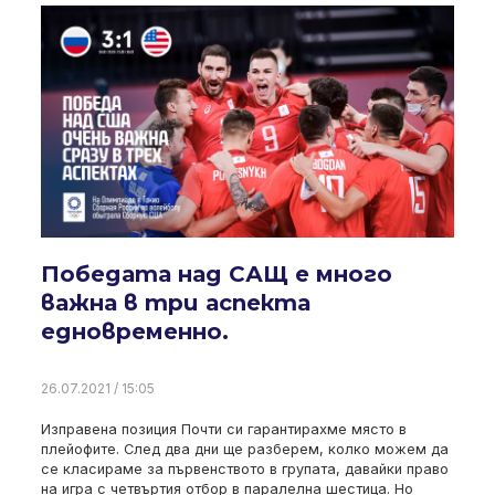
Победата над САЩ е много
важна в три аспекта
едновременно.
26.07.2021 / 15:05
Изправена позиция Почти си гарантирахме място в
плейофите. След два дни ще разберем, колко можем да
се класираме за първенството в групата, давайки право
на игра с четвъртия отбор в паралелна шестица. Но