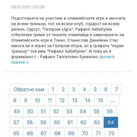
09.07.2021 / 00:06
Подготовката на участник в олимпийските игри е мечтата
на всеки треньор, гол за всеки клуб, гордост на всеки
регион. Сургут, "Газпром-Ugra", Рафаел Хабибулин
отбелязва трима от техните олимпийци в навечерието на
Олимпийските игри в Токио. Станислав Динейкин Стас
никога не е играл за Газпром-Югра, но в графата "първи
треньор" той има "Рафаел Хабибулин". И това не е
формалност - Рафаел Талгатович буквално
прочети
повече »
Обратно към
1
2
3
4
5
6
7
8
9
10
11
12
13
14
15
…
49
50
51
52
53
54
55
56
57
58
59
60
61
62
63
64
65
66
67
68
69
70
71
72