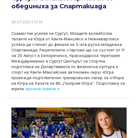
обединиха за Спартакиада
20.07.2021 / 21:14
Съвместни усилия на Сургут, Младите волейболни
таланти на Югра от Ханти-Мансийск и Нижневартовск
успяха да стигнат до финала на 5-ата руска младежка
Спартакиада. Решителните стартове ще се състоят от 11
за 20 Август в Белореченск, Краснодарска територия.
Междувременно в Сургут Центърът за спортна
подготовка на Департамента по физическа култура и
спорт на Ханти-Мансийския автономен окръг-Югра
провежда подготвителен тренировъчен лагер за отбора
на Югра на базата на ВК „Газпром-Югра“. Подготовка за
игрите
прочети повече »