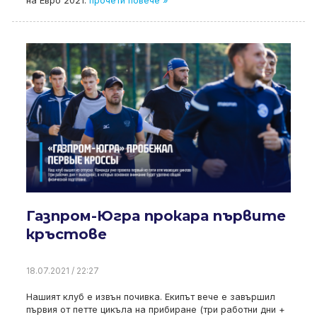
на Евро 2021.
прочети повече »
Газпром-Югра прокара първите
кръстове
18.07.2021 / 22:27
Нашият клуб е извън почивка. Екипът вече е завършил
първия от петте цикъла на прибиране (три работни дни +