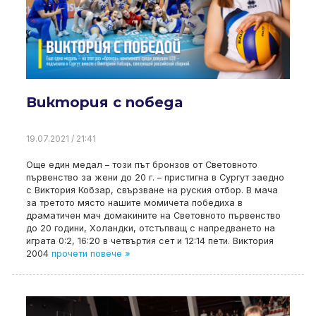
Виктория с победа
19.07.2021 / 21:41
Още един медал – този път бронзов от Световното
първенство за жени до 20 г. – пристигна в Сургут заедно
с Виктория Кобзар, свързване на руския отбор. В мача
за третото място нашите момичета победиха в
драматичен мач домакините на Световното първенство
до 20 години, Холандки, отстъпващ с напредването на
играта 0:2, 16:20 в четвъртия сет и 12:14 пети. Виктория
2004
прочети повече »