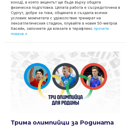
изход), в която акцентът ще бъде върху общата
физическа подготовка. Цялата работа е съсредоточена в
Сургут, добре за това, общината е създала всички
условия: момчетата с удоволствие тренират на
лекоатлетическия стадион, плувайте в новия 50-метров
басейн, започнете да влизате в терафлекс
прочети
повече »
Трима олимпийци за Родината