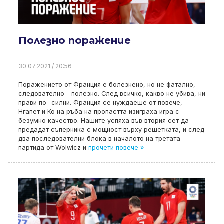
Полезно поражение
30.07.2021 / 20:56
Поражението от Франция е болезнено, но не фатално,
следователно - полезно. След всичко, какво не убива, ни
прави по -силни. Франция се нуждаеше от повече,
Нгапет и Ко на ръба на пропастта изиграха игра с
безумно качество. Нашите успяха във втория сет да
предадат съперника с мощност върху решетката, и след
два последователни блока в началото на третата
партида от Wolwicz и
прочети повече »