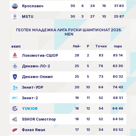
Ярославич
30
6
24
19
31:80
MSTU
30
3
27
10
25:87
ГЕОТЕК МЛАДЕЖКА ЛИГА РУСКИ ШАМПИОНАТ 2026.
MEN
екип
Най-
P
Точки
пара
Локомотив-СШОР
28
2
83
85:14
Динамо-ЛО-2
25
5
76
82:30
Динамо-Олимп
25
5
73
80:32
Зенит-УОР
20
10
64
74:43
Зенит-2
19
11
52
68:51
YUKIOR
18
12
54
64:46
SSHOR Самотлор
18
12
52
64:50
Факел Ямал
17
13
54
65:52