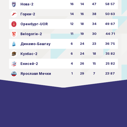
Нова-2
16
14
47
58:57
Горки-2
14
16
38
50:63
Оренбург-UOR
12
18
34
49:67
Belogorie-2
11
19
30
44:71
Динамо-Башгау
6
24
23
36:75
Кузбас-2
6
24
18
35:82
Енисей-2
4
26
15
25:82
Ярославл Мечки
1
29
7
23:87