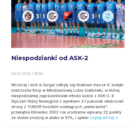
Niespodzianki od ASK-2
09.01.2022 / 19:50
Wczoraj i dziś w Surgut odbyły się finałowe mecze 6. kolejki
mistrzostw Rosji w Młodzieżowej Lidze Siatkówki, w której
niespodziankę zaprezentowali młodzi ludzie z ASK-2. 8
Styczeń Niżny Nowogród z wynikiem 3:1 pokonali właścicieli
strony z YUKIOR kosztem szalejących „weteranów”:
przekątna Klimenko 2002 rok urodzenia wpisany 22 punkty
ze skutecznością w ataku w 51%, i spiker
czytaj wi?cej »