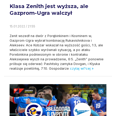
Klasa Zenith jest wyższa, ale
Gazprom-Ugra walczył
15.01.2022 / 21:55
Zenit wszedł na dwór z Porębinkinem i Kosminem w,
Gazprom-Ugra wybrał kombinację Rukavishnikova i
Alekseev. Ace Kobzar wskazał na wyższość gości, 1:3, ale
właściciele szybko wyrównali sytuację, a po ataku
Porebinkina podniesionym w obronie i kontrataku
Aleksiejewa wyszli na prowadzenie, 6:5. „Zenith” ponownie
próbuje się oderwać: Pashitsky zamyka Dovgan, i Klyuka
realizuje powtórkę, 7:10. Gospodarze
czytaj wi?cej »