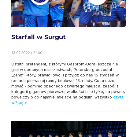
Starfall w Surgut
13.01.2022 / 21:40
Ostatni pretendent, z którymi Gazprom-Ugra jeszcze nie
grał w obecnych mistrzostwach, Petersburg pozostał
„Zenit”. Który, prawid?owo, i przyjdź do nas 15 styczeń w
ramach pierwszej rundy finałowej 13. rundy. Co tu dużo
mówić - pomimo obecnego czwartego miejsca, zespół z
kategorii gigantów pierwszej wielkości i nie tylko, na pewno,
powalczy o co najmniej miejsce na podium. wszystko
czytaj
wi?cej »