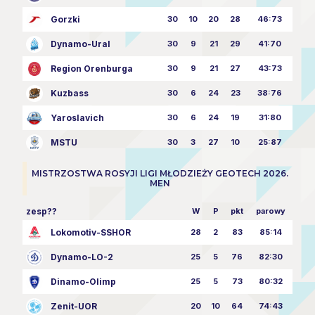
Gorzki
30
10
20
28
46:73
Dynamo-Ural
30
9
21
29
41:70
Region Orenburga
30
9
21
27
43:73
Kuzbass
30
6
24
23
38:76
Yaroslavich
30
6
24
19
31:80
MSTU
30
3
27
10
25:87
MISTRZOSTWA ROSYJI LIGI MŁODZIEŻY GEOTECH 2026.
MEN
zesp??
W
P
pkt
parowy
Lokomotiv-SSHOR
28
2
83
85:14
Dynamo-LO-2
25
5
76
82:30
Dinamo-Olimp
25
5
73
80:32
Zenit-UOR
20
10
64
74:43