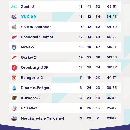
Zenit-2
19
11
52
68:51
YUKIOR
18
12
54
64:46
SSHOR Samotlor
18
12
52
64:50
Pochodnia Jamal
17
13
54
65:52
Nova-2
16
14
47
58:57
Gorky-2
14
16
38
50:63
Orenburg-UOR
12
18
34
49:67
Belogorie-2
11
19
30
44:71
Dinamo-Bašgau
6
24
23
36:75
Kuzbass-2
6
24
18
35:82
Enisey-2
4
26
15
25:82
Niedźwiedzie Yaroslavl
1
29
7
23:87