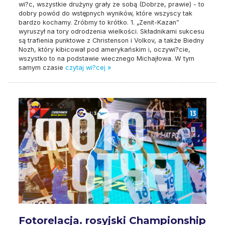
wi?c, wszystkie drużyny grały ze sobą (Dobrze, prawie) - to
dobry powód do wstępnych wyników, które wszyscy tak
bardzo kochamy. Zróbmy to krótko. 1. „Zenit-Kazan”
wyruszył na tory odrodzenia wielkości. Składnikami sukcesu
są trafienia punktowe z Christenson i Volkov, a także Biedny
Nozh, który kibicował pod amerykańskim i, oczywi?cie,
wszystko to na podstawie wiecznego Michajłowa. W tym
samym czasie
czytaj wi?cej »
Fotorelacja. rosyjski Championship