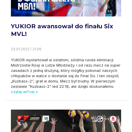
YUKIOR awansował do finału Six
MVL!
23.01.2022 / 21:06
YUKIOR wystartował w ostatnim, siódma runda eliminacji
Mistrzostw Rosji w Lidze Młodzieży. I od razu mecz na super
zasadach z jedną drużyną, który mógłby pokonać naszych
chłopaków w walce o dostanie się do Final Six. I ten zespół,
„Kuzbass-2”, grał w domu. Mecz był trudny. W pierwszym
zestawie "Kuzbass-2" led 22:18, ale dzięki doskonałemu
czytaj wi?cej »