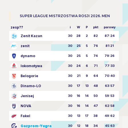
SUPER LEAGUE MISTRZOSTWA ROSJI 2026. MEN
zesp??
i
W
P
pkt
parowy
Zenit Kazan
30
28
2
82
87:24
zenit
30
25
5
76
81:21
dynamo
30
25
5
74
79:26
lokomotywa
30
24
6
71
77:33
Belogorie
30
21
9
64
70:40
Dinamo-LO
30
17
13
48
63:57
Jenisej
30
16
14
50
59:53
NOVA
30
16
14
47
62:58
Fakel
30
13
17
38
49:62
Gazprom-Yugra
30
12
18
34
45:63