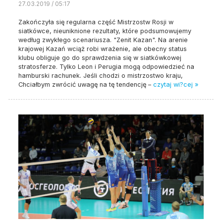
27.03.2019 / 05:17
Zakończyła się regularna część Mistrzostw Rosji w
siatkówce, nieuniknione rezultaty, które podsumowujemy
według zwykłego scenariusza. "Zenit Kazan". Na arenie
krajowej Kazań wciąż robi wrażenie, ale obecny status
klubu obliguje go do sprawdzenia się w siatkówkowej
stratosferze. Tylko Leon i Perugia mogą odpowiedzieć na
hamburski rachunek. Jeśli chodzi o mistrzostwo kraju,
Chciałbym zwrócić uwagę na tę tendencję –
czytaj wi?cej »