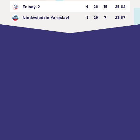
Enisey-2
4
26
15
25:82
Niedźwiedzie Yaroslavl
1
29
7
23:87