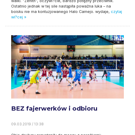
walki. "Zenith", oczywi?cie, bardzo potężny przeciwnik.
Ostatnio jednak w tej sile nastąpiła poważna luka – na
boisku nie ma kontuzjowanego Halo Camejo. wydaje,
czytaj
wi?cej »
BEZ fajerwerków i odbioru
09.03.2019 / 13:38