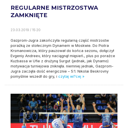
REGULARNE MISTRZOSTWA
ZAMKNIĘTE
23.03.2019 / 15:20
Gazprom-Jugra zakończyła regularną część mistrzostw
porażką ze stołecznym Dynamem w Moskwie. Do Piotra
Krsmanowicza, który pauzował do końca sezonu, dołączył
Evgeniy Andreev, który naciągnął mięsień., plus po porażce
Kuzbassa w Ufie z drużyną Surgut (jednak, jak Dynamo)
motywacja turniejowa zniknęła. niemniej jednak, Gazprom-
Jugra zaczęła dość energicznie – 5:1. Nikolai Beskrovny
pomyślnie wszedł do gry, i
czytaj wi?cej »