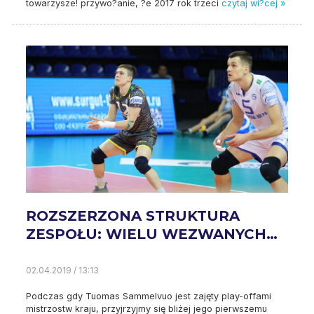
towarzysze! przywo?anie, ?e 2017 rok trzeci
czytaj wi?cej »
ROZSZERZONA STRUKTURA
ZESPOŁU: WIELU WEZWANYCH…
02.04.2019 / 13:13
Podczas gdy Tuomas Sammelvuo jest zajęty play-offami
mistrzostw kraju, przyjrzyjmy się bliżej jego pierwszemu