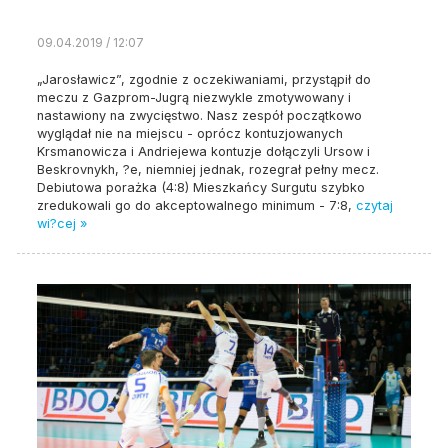
09.04.2019 / 12:07
„Jarosławicz”, zgodnie z oczekiwaniami, przystąpił do
meczu z Gazprom-Jugrą niezwykle zmotywowany i
nastawiony na zwycięstwo. Nasz zespół początkowo
wyglądał nie na miejscu - oprócz kontuzjowanych
Krsmanowicza i Andriejewa kontuzje dołączyli Ursow i
Beskrovnykh, ?e, niemniej jednak, rozegrał pełny mecz.
Debiutowa porażka (4:8) Mieszkańcy Surgutu szybko
zredukowali go do akceptowalnego minimum - 7:8,
czytaj
wi?cej »