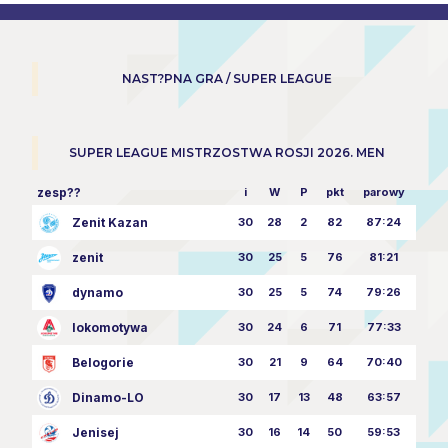
NAST?PNA GRA / SUPER LEAGUE
SUPER LEAGUE MISTRZOSTWA ROSJI 2026. MEN
zesp??
i
W
P
pkt
parowy
Zenit Kazan
30
28
2
82
87:24
zenit
30
25
5
76
81:21
dynamo
30
25
5
74
79:26
lokomotywa
30
24
6
71
77:33
Belogorie
30
21
9
64
70:40
Dinamo-LO
30
17
13
48
63:57
Jenisej
30
16
14
50
59:53