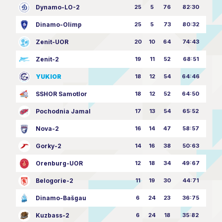
Dynamo-LO-2
25
5
76
82:30
Dinamo-Olimp
25
5
73
80:32
Zenit-UOR
20
10
64
74:43
Zenit-2
19
11
52
68:51
YUKIOR
18
12
54
64:46
SSHOR Samotlor
18
12
52
64:50
Pochodnia Jamal
17
13
54
65:52
Nova-2
16
14
47
58:57
Gorky-2
14
16
38
50:63
Orenburg-UOR
12
18
34
49:67
Belogorie-2
11
19
30
44:71
Dinamo-Bašgau
6
24
23
36:75
Kuzbass-2
6
24
18
35:82