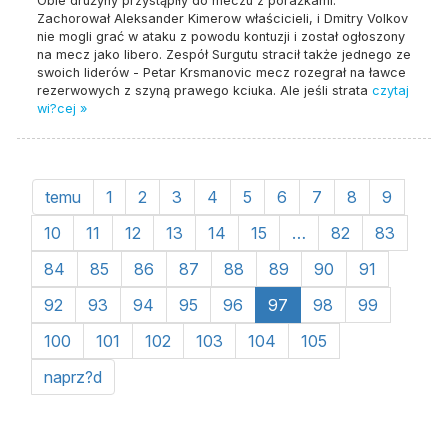
Obie drużyny przystąpiły do ​​meczu z porażkami:
Zachorował Aleksander Kimerow właścicieli, i Dmitry Volkov
nie mogli grać w ataku z powodu kontuzji i został ogłoszony
na mecz jako libero. Zespół Surgutu stracił także jednego ze
swoich liderów - Petar Krsmanovic mecz rozegrał na ławce
rezerwowych z szyną prawego kciuka. Ale jeśli strata
czytaj
wi?cej »
temu
1
2
3
4
5
6
7
8
9
10
11
12
13
14
15
…
82
83
84
85
86
87
88
89
90
91
92
93
94
95
96
97
98
99
100
101
102
103
104
105
naprz?d