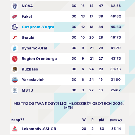
NOVA
30
16
14
47
62:58
Fakel
30
13
17
38
49:62
Gazprom-Yugra
30
12
18
34
45:63
Gorzki
30
10
20
28
46:73
Dynamo-Ural
30
9
21
29
41:70
Region Orenburga
30
9
21
27
43:73
Kuzbass
30
6
24
23
38:76
Yaroslavich
30
6
24
19
31:80
MSTU
30
3
27
10
25:87
MISTRZOSTWA ROSYJI LIGI MŁODZIEŻY GEOTECH 2026.
MEN
zesp??
W
P
pkt
parowy
Lokomotiv-SSHOR
28
2
83
85:14