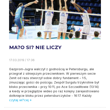
MA?O SI? NIE LICZY
17.03.2019 / 17:36
Gazprom-Jugra walczył z godnością w Petersburgu, ale
przegrał z silniejszym przeciwnikiem. W pierwszym secie
Zenit od razu stworzył sobie dobry fundament – 1:5,
zmuszając gości do pościgu. Zespół Surgutu trzykrotnie był
blisko przeciwnika – przy 10:11, po Ace Szczadiłowie (13:14)
a kiedy w przeglądzie wideo po raz kolejny zarejestrowano
dotknięcie bloku przez petersburczyków - 16:17. Każdy
czytaj wi?cej »