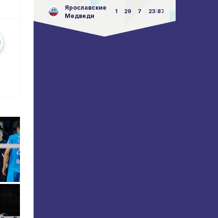
Ярославские
1
29
7
23:87
Медведи