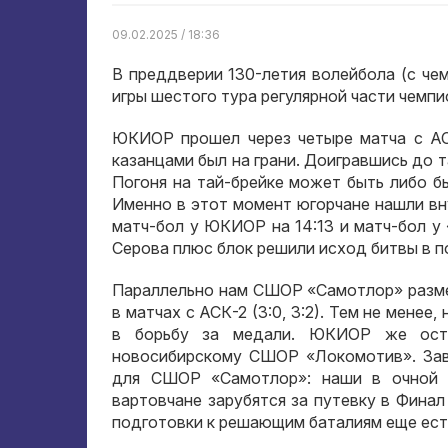
09.02.2025 / 18:36
В преддверии 130-летия волейбола (с че
игры шестого тура регулярной части чемп
ЮКИОР прошел через четыре матча с АС
казанцами был на грани. Доигравшись до та
Погоня на тай-брейке может быть либо бы
Именно в этот момент югорчане нашли вн
матч-бол у ЮКИОР на 14:13 и матч-бол у 
Серова плюс блок решили исход битвы в п
Параллельно нам СШОР «Самотлор» разме
в матчах с АСК-2 (3:0, 3:2). Тем не мене
в борьбу за медали. ЮКИОР же оста
новосибирскому СШОР «Локомотив». За
для СШОР «Самотлор»: наши в очной б
вартовчане зарубятся за путевку в Финал
подготовки к решающим баталиям еще есть