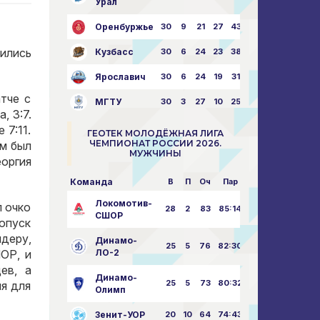
Урал
Оренбуржье
30
9
21
27
43:73
шились
Кузбасс
30
6
24
23
38:76
Ярославич
30
6
24
19
31:80
тче с
МГТУ
30
3
27
10
25:87
, 3:7.
 7:11.
ГЕОТЕК МОЛОДЁЖНАЯ ЛИГА
ЧЕМПИОНАТ РОССИИ 2026.
ем был
МУЖЧИНЫ
еоргия
Команда
В
П
Оч
Пар
Локомотив-
 очко
28
2
83
85:14
СШОР
ропуск
деру,
Динамо-
25
5
76
82:30
ЛО-2
ОР, и
ев, а
Динамо-
25
5
73
80:32
мя для
Олимп
Зенит-УОР
20
10
64
74:43