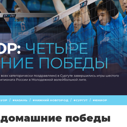
/
/
/
/
-УОР
КАЗАНЬ
НИЖНИЙ НОВГОРОД
СУРГУТ
ЮКИОР
 домашние победы