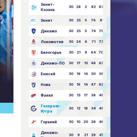
Зенит-
30
28
2
82
87:24
Казань
Зенит
30
25
5
76
81:21
Динамо
30
25
5
74
79:26
Локомотив
30
24
6
71
77:33
Белогорье
30
21
9
64
70:40
Динамо-ЛО
30
17
13
48
63:57
Енисей
30
16
14
50
59:53
Нова
30
16
14
47
62:58
Факел
30
13
17
38
49:62
Газпром-
30
12
18
34
45:63
Югра
Горький
30
10
20
28
46:73
Динамо-
30
9
21
29
41:70