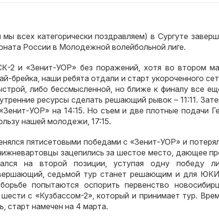
м мы всех категорически поздравляем) в Сургуте завер
ионата России в Молодежной волейбольной лиге.
К-2 и «Зенит-УОР» без поражений, хотя во втором ма
й-брейка, наши ребята отдали и старт укороченного сета
строй, либо бессмысленной, но ближе к финалу все еще
утренние ресурсы сделать решающий рывок – 11:11. Зат
«Зенит-УОР» на 14:15. Но съем и две плотные подачи Г
ользу нашей молодежи, 17:15.
нялся пятисетовыми победами с «Зенит-УОР» и потерял
е, нижневартовцы зацепились за шестое место, дающее п
лся на второй позиции, уступая одну победу ли
вершающий, седьмой тур станет решающим и для ЮКИ
орьбе попытаются оспорить первенство новосибирц
 шести с «Кузбассом-2», который и принимает тур. Вре
, старт намечен на 4 марта.