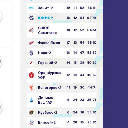
Зенит-2
19
11
52
68:51
ЮКИОР
18
12
54
64:46
СШОР
18
12
52
64:50
Самотлор
Факел Ямал
17
13
54
65:52
Нова-2
16
14
47
58:57
Горький-2
14
16
38
50:63
Оренбуржье-
12
18
34
49:67
УОР
Белогорье-2
11
19
30
44:71
Динамо-
6
24
23
36:75
БашГАУ
Кузбасс-2
6
24
18
35:82
Енисей-2
4
26
15
25:82