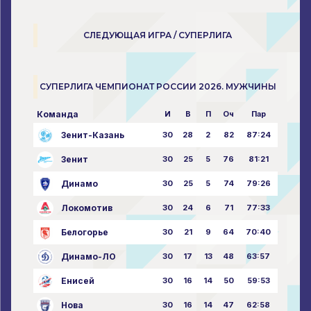
СЛЕДУЮЩАЯ ИГРА / СУПЕРЛИГА
СУПЕРЛИГА ЧЕМПИОНАТ РОССИИ 2026. МУЖЧИНЫ
Команда
И
В
П
Оч
Пар
Зенит-Казань
30
28
2
82
87:24
Зенит
30
25
5
76
81:21
Динамо
30
25
5
74
79:26
Локомотив
30
24
6
71
77:33
Белогорье
30
21
9
64
70:40
Динамо-ЛО
30
17
13
48
63:57
Енисей
30
16
14
50
59:53
Нова
30
16
14
47
62:58