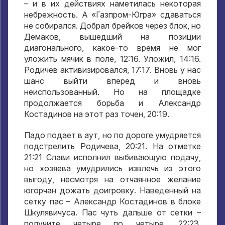
– и в их действиях наметилась некоторая
небрежность. А «Газпром-Югра» сдаваться
не собирался. Добрал брейков через блок, но
Демаков, вышедший на позиции
диагонального, какое-то время не мог
уложить мячик в поле, 12:16. Уложил, 14:16.
Родичев активизировался, 17:17. Вновь у нас
шанс выйти вперед и вновь
неиспользованный. Но на площадке
продолжается борьба и Александр
Костадинов на этот раз точен, 20:19.
Падо подает в аут, но по дороге умудряется
подстрелить Родичева, 20:21. На отметке
21:21 Слави исполнил выбивающую подачу,
но хозяева умудрились извлечь из этого
выгоду, несмотря на отчаянное желание
югорчан дожать доигровку. Наведенный на
сетку пас – Александр Костадинов в блоке
Шкулявичуса. Пас чуть дальше от сетки –
получите четыре по четыре, 22:23.