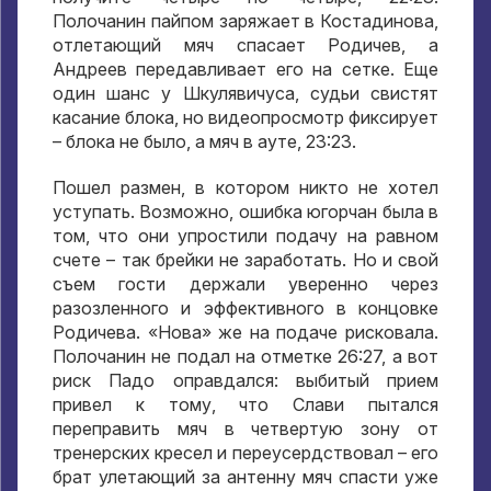
Полочанин пайпом заряжает в Костадинова,
отлетающий мяч спасает Родичев, а
Андреев передавливает его на сетке. Еще
один шанс у Шкулявичуса, судьи свистят
касание блока, но видеопросмотр фиксирует
– блока не было, а мяч в ауте, 23:23.
Пошел размен, в котором никто не хотел
уступать. Возможно, ошибка югорчан была в
том, что они упростили подачу на равном
счете – так брейки не заработать. Но и свой
съем гости держали уверенно через
разозленного и эффективного в концовке
Родичева. «Нова» же на подаче рисковала.
Полочанин не подал на отметке 26:27, а вот
риск Падо оправдался: выбитый прием
привел к тому, что Слави пытался
переправить мяч в четвертую зону от
тренерских кресел и переусердствовал – его
брат улетающий за антенну мяч спасти уже