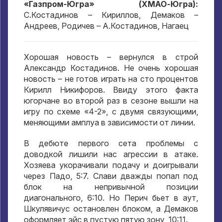
«Газпром-Югра» (ХМАО-Югра):
С.Костадинов – Кириллов, Демаков –
Андреев, Родичев – А.Костадинов, Нагаец
Хорошая новость – вернулся в строй
Александр Костадинов. Не очень хорошая
новость – не готов играть на сто процентов
Кирилл Никифоров. Ввиду этого факта
югорчане во второй раз в сезоне вышли на
игру по схеме «4-2», с двумя связующими,
меняющими амплуа в зависимости от линии.
В дебюте первого сета проблемы с
доводкой лишили нас агрессии в атаке.
Хозяева укорачивали подачу и доигрывали
через Падо, 5:7. Слави дважды попал под
блок на непривычной позиции
диагонального, 6:10. Но Перич бьет в аут,
Шкулявичус остановлен блоком, а Демаков
оформляет эйс в пустую пятую зону, 10:11.