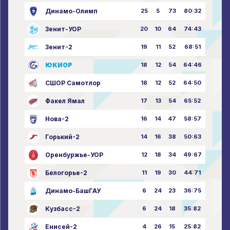
Динамо-Олимп
25
5
73
80:32
Зенит-УОР
20
10
64
74:43
Зенит-2
19
11
52
68:51
ЮКИОР
18
12
54
64:46
СШОР Самотлор
18
12
52
64:50
Факел Ямал
17
13
54
65:52
Нова-2
16
14
47
58:57
Горький-2
14
16
38
50:63
Оренбуржье-УОР
12
18
34
49:67
Белогорье-2
11
19
30
44:71
Динамо-БашГАУ
6
24
23
36:75
Кузбасс-2
6
24
18
35:82
Енисей-2
4
26
15
25:82