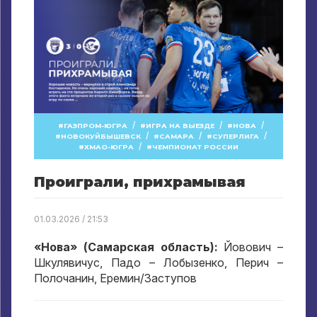
/
/
/
ГАЗПРОМ-ЮГРА
ИГРА НА ВЫЕЗДЕ
НОВА
/
/
/
НОВОКУЙБЫШЕВСК
САМАРА
СУПЕРЛИГА
/
ХМАО-ЮГРА
ЧЕМПИОНАТ РОССИИ
Проиграли, прихрамывая
01.03.2026 / 21:53
«Нова» (Самарская область):
Йовович –
Шкулявичус, Падо – Лобызенко, Перич –
Полочанин, Еремин/Заступов