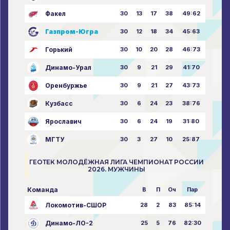
Факел
30
13
17
38
49:62
Газпром-Югра
30
12
18
34
45:63
Горький
30
10
20
28
46:73
Динамо-Урал
30
9
21
29
41:70
Оренбуржье
30
9
21
27
43:73
Кузбасс
30
6
24
23
38:76
Ярославич
30
6
24
19
31:80
МГТУ
30
3
27
10
25:87
ГЕОТЕК МОЛОДЁЖНАЯ ЛИГА ЧЕМПИОНАТ РОССИИ
2026. МУЖЧИНЫ
Команда
В
П
Оч
Пар
Локомотив-СШОР
28
2
83
85:14
Динамо-ЛО-2
25
5
76
82:30