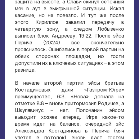
защита на высоте, а Слави скинул сеточный
мяч в аут в выигрышной ситуации. Искал
касание, но не повезло. И тут же после
этого Кириллов завалил передачу в
четвертую зону, а следом Лобызенко
выписал блок Андрееву, 19:22. После эйса
Перича (20:24) все окончательно
прояснилось. Ошибались в первой партии на
обеих сторонах площадки, но гости
допустили их в ключевых ситуациях – в этом
разница.
В начале второй партии эйсы братьев
Костадиновых дали «Газпром-Югре»
преимущество, 6:3. «Нова» догнала на
отметке 8:8 – вновь притормозил Родичев, а
Шкулявичус – нет. Полочанин эйсом
выводит хозяев вперед. Игра какое-то
время идет на балансе, очередной эйс
Александра Костадинова в Перича (мяч
улетел в потолок) вновь дает гостям