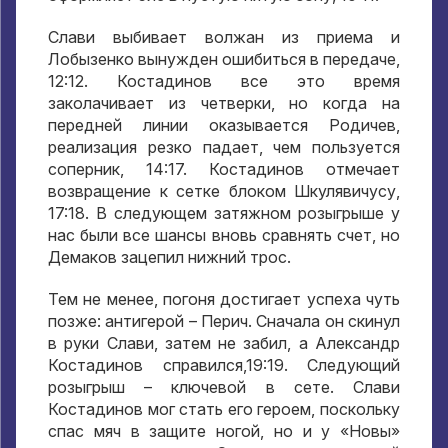
Слави выбивает волжан из приема и
Лобызенко вынужден ошибиться в передаче,
12:12. Костадинов все это время
заколачивает из четверки, но когда на
передней линии оказывается Родичев,
реализация резко падает, чем пользуется
соперник, 14:17. Костадинов отмечает
возвращение к сетке блоком Шкулявичусу,
17:18. В следующем затяжном розыгрыше у
нас были все шансы вновь сравнять счет, но
Демаков зацепил нижний трос.
Тем не менее, погоня достигает успеха чуть
позже: антигерой – Перич. Сначала он скинул
в руки Слави, затем не забил, а Александр
Костадинов справился,19:19. Следующий
розыгрыш – ключевой в сете. Слави
Костадинов мог стать его героем, поскольку
спас мяч в защите ногой, но и у «Новы»