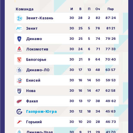
Команда
И
В
П
Оч
Пар
Зенит-Казань
30
28
2
82
87:24
Зенит
30
25
5
76
81:21
Динамо
30
25
5
74
79:26
Локомотив
30
24
6
71
77:33
Белогорье
30
21
9
64
70:40
Динамо-ЛО
30
17
13
48
63:57
Енисей
30
16
14
50
59:53
Нова
30
16
14
47
62:58
Факел
30
13
17
38
49:62
Газпром-Югра
30
12
18
34
45:63
Горький
30
10
20
28
46:73
Динамо-Урал
30
9
21
29
41:70