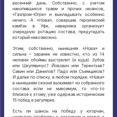
весенний день. Собственно, с учетом
накопившихся травм и прочих нюансов,
«Газпром-Югре» и выкладывать особенно
нечего. А «Нова», совершив героический
камбэк в Уфе, наверняка организует
очередную ротацию состава, предугадать
который невозможно.
Этим, собственно, нынешняя «Нова» и
сильна – заранее не известно, кто из 14
человек обоймы выстрелит (и куда). Зубов
или Шкулявичус? Йовович или Терентьев?
Савин или Данилов? Падо или Съемщиков?
И далее по списку, в любом порядке. «Нова»
в нынешнем сезоне выжимает из собранного
состава если не максимум, то что-то
близкое к этому, уже одержав исторические
15 побед в регулярке.
Есть ли шансы на победу у югорчан,
учитывая проблемы с составом и помня о