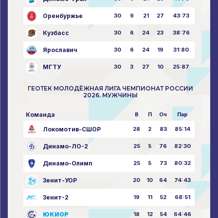
Оренбуржье
30
9
21
27
43:73
Кузбасс
30
6
24
23
38:76
Ярославич
30
6
24
19
31:80
МГТУ
30
3
27
10
25:87
ГЕОТЕК МОЛОДЁЖНАЯ ЛИГА ЧЕМПИОНАТ РОССИИ
2026. МУЖЧИНЫ
Команда
В
П
Оч
Пар
Локомотив-СШОР
28
2
83
85:14
Динамо-ЛО-2
25
5
76
82:30
Динамо-Олимп
25
5
73
80:32
Зенит-УОР
20
10
64
74:43
Зенит-2
19
11
52
68:51
ЮКИОР
18
12
54
64:46