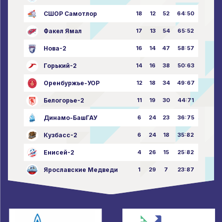
СШОР Самотлор
18
12
52
64:50
Факел Ямал
17
13
54
65:52
Нова-2
16
14
47
58:57
Горький-2
14
16
38
50:63
Оренбуржье-УОР
12
18
34
49:67
Белогорье-2
11
19
30
44:71
Динамо-БашГАУ
6
24
23
36:75
Кузбасс-2
6
24
18
35:82
Енисей-2
4
26
15
25:82
Ярославские Медведи
1
29
7
23:87