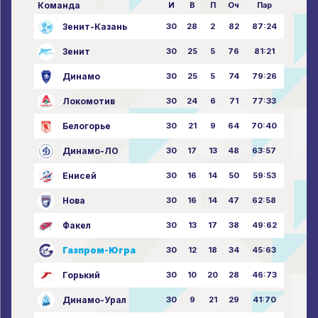
Команда
И
В
П
Оч
Пар
Зенит-Казань
30
28
2
82
87:24
Зенит
30
25
5
76
81:21
Динамо
30
25
5
74
79:26
Локомотив
30
24
6
71
77:33
Белогорье
30
21
9
64
70:40
Динамо-ЛО
30
17
13
48
63:57
Енисей
30
16
14
50
59:53
Нова
30
16
14
47
62:58
Факел
30
13
17
38
49:62
Газпром-Югра
30
12
18
34
45:63
Горький
30
10
20
28
46:73
Динамо-Урал
30
9
21
29
41:70