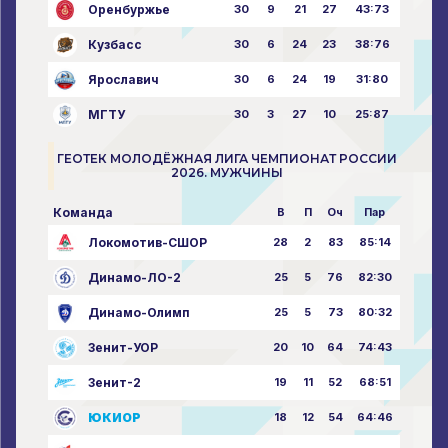
Оренбуржье
30
9
21
27
43:73
Кузбасс
30
6
24
23
38:76
Ярославич
30
6
24
19
31:80
МГТУ
30
3
27
10
25:87
ГЕОТЕК МОЛОДЁЖНАЯ ЛИГА ЧЕМПИОНАТ РОССИИ
2026. МУЖЧИНЫ
Команда
В
П
Оч
Пар
Локомотив-СШОР
28
2
83
85:14
Динамо-ЛО-2
25
5
76
82:30
Динамо-Олимп
25
5
73
80:32
Зенит-УОР
20
10
64
74:43
Зенит-2
19
11
52
68:51
ЮКИОР
18
12
54
64:46