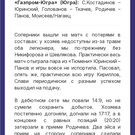
«Газпром-Югра» (Югра):
С.Костадинов –
Юринский, Голованов – Ткачев, Родичев –
Панов, Моисеев/Нагаец
Соперники вышли на матч с потерями в
составах: у хозяев недоступны из-за травм
оба легионера, мы по-прежнему без
Никифорова и Шевлякова. Практически весь
матч отыграла пара из «Тюмени» Юринский –
Панов и игры вовсе не испортила. Пасовал,
опять же, практически всю игру Кириллов,
Слави периодически с разным успехом
выходил на подачу.
В дебютном сете мы повели 14:9, но не
сумели сохранить добытое. Хозяева
постепенно догоняли, догнали на 17:17, а в
концовке с равных позиций (20:20)
затерзали в приеме Родичева. Два эйса и
прием на сторону соперника сделали