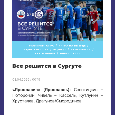
/
/
ГАЗПРОМ-ЮГРА
ИГРА НА ВЫЕЗДЕ
/
/
/
КУБОК РОССИИ
СУРГУТ
ХМАО-ЮГРА
/
ЯРОСЛАВИЧ
ЯРОСЛАВЛЬ
Все решится в Сургуте
02.04.2026 / 00:19
«Ярославич» (Ярославль):
Свентицкис –
Поторочин, Чивель – Кассель, Кутлунин –
Хрусталев, Драгунов/Смородинов