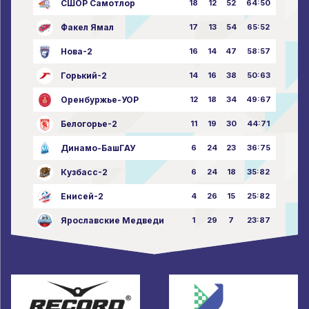
СШОР Самотлор
18
12
52
64:50
Факел Ямал
17
13
54
65:52
Нова-2
16
14
47
58:57
Горький-2
14
16
38
50:63
Оренбуржье-УОР
12
18
34
49:67
Белогорье-2
11
19
30
44:71
Динамо-БашГАУ
6
24
23
36:75
Кузбасс-2
6
24
18
35:82
Енисей-2
4
26
15
25:82
Ярославские Медведи
1
29
7
23:87