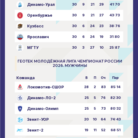
Динамо-Урал
30
9
21
29
41:70
Оренбуржье
30
9
21
27
43:73
Кузбасс
30
6
24
23
38:76
Ярославич
30
6
24
19
31:80
МГТУ
30
3
27
10
25:87
ГЕОТЕК МОЛОДЁЖНАЯ ЛИГА ЧЕМПИОНАТ РОССИИ
2026. МУЖЧИНЫ
Команда
В
П
Оч
Пар
Локомотив-СШОР
28
2
83
85:14
Динамо-ЛО-2
25
5
76
82:30
Динамо-Олимп
25
5
73
80:32
Зенит-УОР
20
10
64
74:43
Зенит-2
19
11
52
68:51