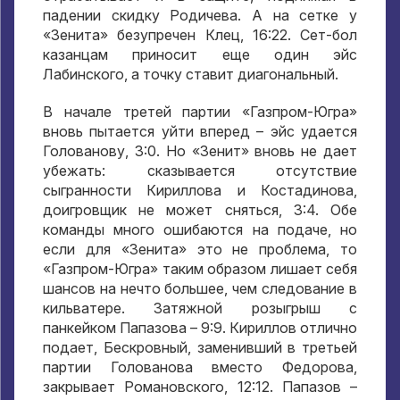
падении скидку Родичева. А на сетке у
«Зенита» безупречен Клец, 16:22. Сет-бол
казанцам приносит еще один эйс
Лабинского, а точку ставит диагональный.
В начале третей партии «Газпром-Югра»
вновь пытается уйти вперед – эйс удается
Голованову, 3:0. Но «Зенит» вновь не дает
убежать: сказывается отсутствие
сыгранности Кириллова и Костадинова,
доигровщик не может сняться, 3:4. Обе
команды много ошибаются на подаче, но
если для «Зенита» это не проблема, то
«Газпром-Югра» таким образом лишает себя
шансов на нечто большее, чем следование в
кильватере. Затяжной розыгрыш с
панкейком Папазова – 9:9. Кириллов отлично
подает, Бескровный, заменивший в третьей
партии Голованова вместо Федорова,
закрывает Романовского, 12:12. Папазов –