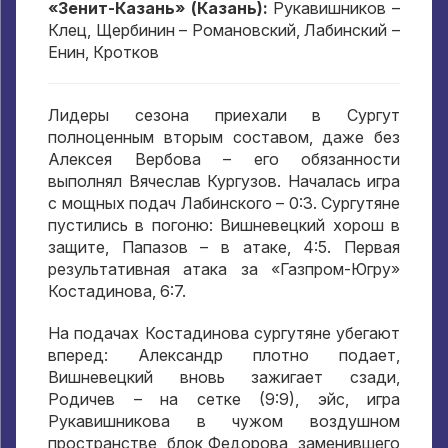
«Зенит-Казань» (Казань):
Рукавишников –
Клец, Щербинин – Романовский, Лабинский –
Енин, Кротков
Лидеры сезона приехали в Сургут
полноценным вторым составом, даже без
Алексея Вербова – его обязанности
выполнял Вячеслав Кургузов. Началась игра
с мощных подач Лабинского – 0:3. Сургутяне
пустились в погоню: Вишневецкий хорош в
защите, Папазов – в атаке, 4:5. Первая
результативная атака за «Газпром-Югру»
Костадинова, 6:7.
На подачах Костадинова сургутяне убегают
вперед: Александр плотно подает,
Вишневецкий вновь зажигает сзади,
Родичев – на сетке (9:9), эйс, игра
Рукавишникова в чужом воздушном
пространстве, блок Федорова, заменившего