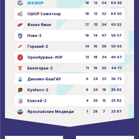
ЮКИОР
18
12
54
64:46
СШОР Самотлор
18
12
52
64:50
Факел Ямал
17
13
54
65:52
Нова-2
16
14
47
58:57
Горький-2
14
16
38
50:63
Оренбуржье-УОР
12
18
34
49:67
Белогорье-2
11
19
30
44:71
Динамо-БашГАУ
6
24
23
36:75
Кузбасс-2
6
24
18
35:82
Енисей-2
4
26
15
25:82
Ярославские Медведи
1
29
7
23:87