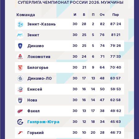
СУПЕРЛИГА ЧЕМПИОНАТ РОССИИ 2026. МУЖЧИНЫ
Команда
И
В
П
Оч
Пар
Зенит-Казань
30
28
2
82
87:24
Зенит
30
25
5
76
81:21
Динамо
30
25
5
74
79:26
Локомотив
30
24
6
71
77:33
Белогорье
30
21
9
64
70:40
Динамо-ЛО
30
17
13
48
63:57
Енисей
30
16
14
50
59:53
Нова
30
16
14
47
62:58
Факел
30
13
17
38
49:62
Газпром-Югра
30
12
18
34
45:63
Горький
30
10
20
28
46:73