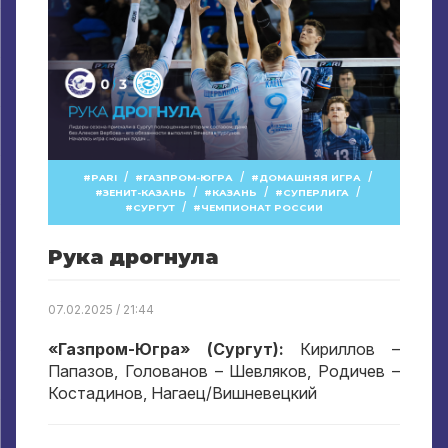
/
/
/
PARI
ГАЗПРОМ-ЮГРА
ДОМАШНЯЯ ИГРА
/
/
/
ЗЕНИТ-КАЗАНЬ
КАЗАНЬ
СУПЕРЛИГА
/
СУРГУТ
ЧЕМПИОНАТ РОССИИ
Рука дрогнула
07.02.2025 / 21:44
«Газпром-Югра» (Сургут):
Кириллов –
Папазов, Голованов – Шевляков, Родичев –
Костадинов, Нагаец/Вишневецкий