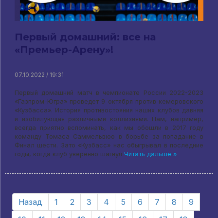
Первый домашний: все на
«Премьер-Арену»!
07.10.2022 / 19:31
Первый домашний матч в чемпионате России 2022-2023
«Газпром-Югра» проведет 9 октября против кемеровского
«Кузбасса». История противостояния наших клубов давняя
и изобилующая различными коллизиями. Нам, например,
всегда приятно вспоминать, как мы обошли в 2017 году
команду Томаса Саммельвюо в борьбе за попадание в
Финал шести. Зато «Кузбасс» нас обыгрывал в последние
годы, когда клуб уверенно шагнул
Читать дальше »
Назад
1
2
3
4
5
6
7
8
9