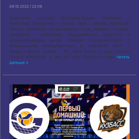
09.10.2022 / 22:09
Стартовые составы «Газпром-Югра»: Ожиганов –
Алексеев, Макаренко – Ботин, Пиун – Ионов, Кабешов/
Нагаец. «Кузбасс»: Рукавишников – Клец, Маркин – Пакшин,
Щербаков – Лобызенко, Турдумаматов. «Кузбасс» в
драматичнейшем матче обыграл «Газпром-Югру» с
минимальным преимуществом. А стартовал матч с
бодрого рывка хозяев – 8:3. Пять очков с ходу набрал
Никита Алексеев, а два из трех баллов гостям
Читать
дальше »