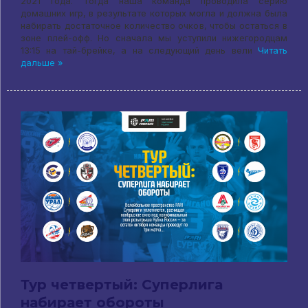
2021 года. Тогда наша команда проводила серию
домашних игр, в результате которых могла и должна была
набирать достаточное количество очков, чтобы остаться в
зоне плей-офф. Но сначала мы уступили нижегородцам
13:15 на тай-брейке, а на следующий день вели
Читать
дальше »
Тур четвертый: Суперлига
набирает обороты