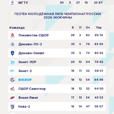
МГТУ
30
3
27
10
25:87
ГЕОТЕК МОЛОДЁЖНАЯ ЛИГА ЧЕМПИОНАТ РОССИИ
2026. МУЖЧИНЫ
Команда
В
П
Оч
Пар
Локомотив-СШОР
28
2
83
85:14
Динамо-ЛО-2
25
5
76
82:30
Динамо-Олимп
25
5
73
80:32
Зенит-УОР
20
10
64
74:43
Зенит-2
19
11
52
68:51
ЮКИОР
18
12
54
64:46
СШОР Самотлор
18
12
52
64:50
Факел Ямал
17
13
54
65:52
Нова-2
16
14
47
58:57