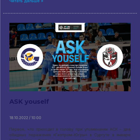
Читать дальше »
ASK youself
18.10.2022 / 10:00
Первое, что приходит в голову при упоминании АСК – два
обидных поражения «Газпром-Югры» в Сургуте в январе