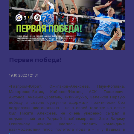
Первая победа!
19.10.2022 / 21:31
«Газпром-Югра»: Ожиганов-Алексеев, Пиун-Ропавка,
Макаренко-Ботин, Кабешов/Нагаец АСК: Тюшкевич-
Антонов, Ананьев-Довгань, Титич-Кухно, Зеленков Первую
победу в сезоне сургутяне одержали практически без
поддержки диагональных – не в своей тарелке на сетке
был Никита Алексеев, не очень уверенно сыграл и
подменявший его Раджаб Шахбанмирзаев. Зато Вадиму
Ожиганову наконец удалось склеить командные
взаимодействия плюс полетела подача – и у Вадима в