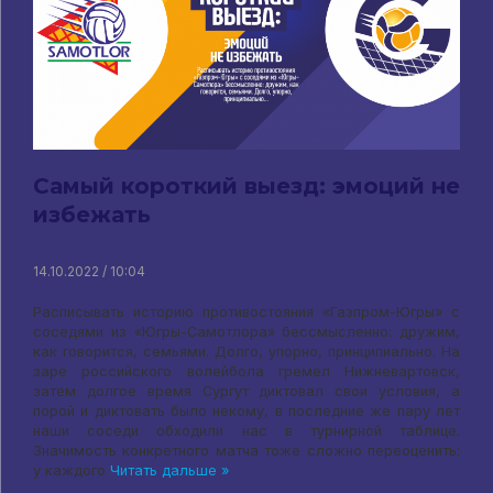
Самый короткий выезд: эмоций не
избежать
14.10.2022 / 10:04
Расписывать историю противостояния «Газпром-Югры» с
соседями из «Югры-Самотлора» бессмысленно: дружим,
как говорится, семьями. Долго, упорно, принципиально. На
заре российского волейбола гремел Нижневартовск,
затем долгое время Сургут диктовал свои условия, а
порой и диктовать было некому, в последние же пару лет
наши соседи обходили нас в турнирной таблице.
Значимость конкретного матча тоже сложно переоценить:
у каждого
Читать дальше »