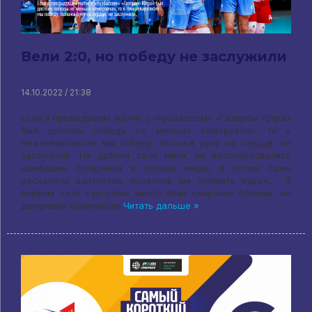
Вели 2:0, но победу не заслужили
14.10.2022 / 21:38
Если в предыдущем матче с «Кузбассом» «Газпром-Югра»
был достоин победы не меньше кемеровчан, то в
Нижневартовске мы победу, положа руку на сердце, не
заслужили. Не добили свои мячи, не воспользовались
ошибками соперника в полной мере, а потом сами
раскачали вартовчан, позволив им поймать кураж. В
первом сете сургутяне много атак смягчили блоком, но
доигровки хронически
Читать дальше »