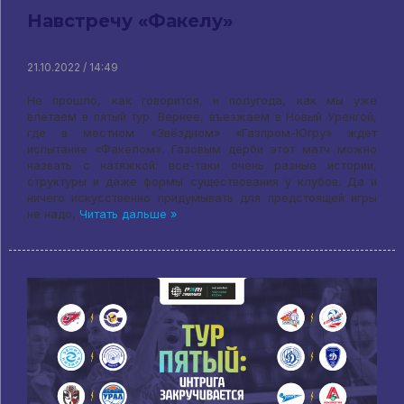
Навстречу «Факелу»
21.10.2022 / 14:49
Не прошло, как говорится, и полугода, как мы уже
влетаем в пятый тур. Вернее, въезжаем в Новый Уренгой,
где в местном «Звёздном» «Газпром-Югру» ждет
испытание «Факелом». Газовым дерби этот матч можно
назвать с натяжкой: все-таки очень разные истории,
структуры и даже формы существования у клубов. Да и
ничего искусственно придумывать для предстоящей игры
не надо,
Читать дальше »