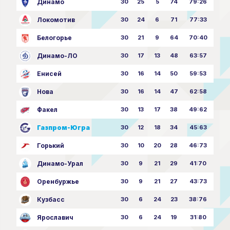
Динамо
30
25
5
74
79:26
Локомотив
30
24
6
71
77:33
Белогорье
30
21
9
64
70:40
Динамо-ЛО
30
17
13
48
63:57
Енисей
30
16
14
50
59:53
Нова
30
16
14
47
62:58
Факел
30
13
17
38
49:62
Газпром-Югра
30
12
18
34
45:63
Горький
30
10
20
28
46:73
Динамо-Урал
30
9
21
29
41:70
Оренбуржье
30
9
21
27
43:73
Кузбасс
30
6
24
23
38:76
Ярославич
30
6
24
19
31:80