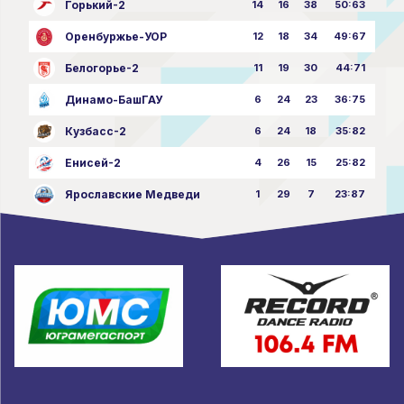
Горький-2
14
16
38
50:63
Оренбуржье-УОР
12
18
34
49:67
Белогорье-2
11
19
30
44:71
Динамо-БашГАУ
6
24
23
36:75
Кузбасс-2
6
24
18
35:82
Енисей-2
4
26
15
25:82
Ярославские Медведи
1
29
7
23:87