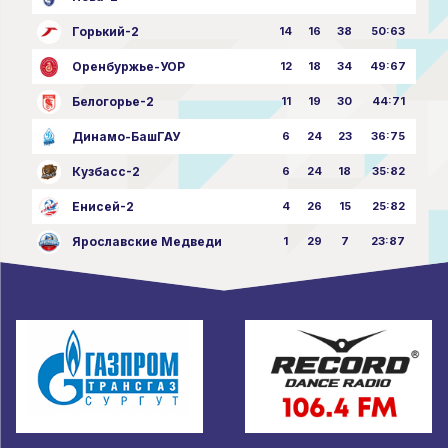
Горький-2
14
16
38
50:63
Оренбуржье-УОР
12
18
34
49:67
Белогорье-2
11
19
30
44:71
Динамо-БашГАУ
6
24
23
36:75
Кузбасс-2
6
24
18
35:82
Енисей-2
4
26
15
25:82
Ярославские Медведи
1
29
7
23:87