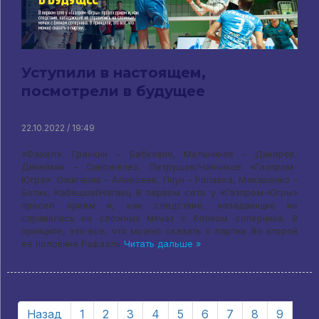
Уступили в настоящем,
посмотрели в будущее
22.10.2022 / 19:49
«Факел»: Гранкин – Бабкевич, Мельников – Дикарев,
Динейкин – Сивожелез, Петрушов/Чанчиков «Газпром-
Югра»: Ожиганов – Алексеев, Пиун – Ропавка, Макаренко –
Ботин, Кабешов/Нагаец В первом сете у «Газпром-Югры»
просел прием и, как следствие, нападающие не
справились на сложных мячах с блоком соперника. В
принципе, это все, что можно сказать о партии. Во второй
ее половине Рафаэль
Читать дальше »
Назад
1
2
3
4
5
6
7
8
9