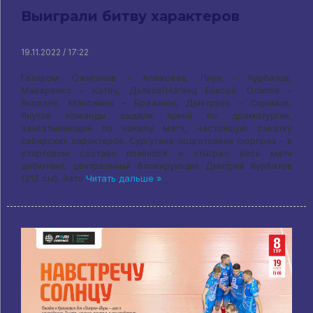
Выиграли битву характеров
19.11.2022 / 17:22
Газпром: Ожиганов – Алексеев, Пиун – Курбатов,
Макаренко – Катич, Дьяков/Нагаец Енисей: Осипов –
Яковлев, Максимов – Бражнюк, Дмитриев – Скримов,
Янутов Команды выдали яркий по драматургии,
захватывающий по накалу матч, настоящую схватку
сибирских характеров. Сургутяне подготовили сюрприз – в
стартовом составе появился и отыграл весь матч
дебютант, центральный блокирующий Дмитрий Курбатов
(212 см). Зато
Читать дальше »