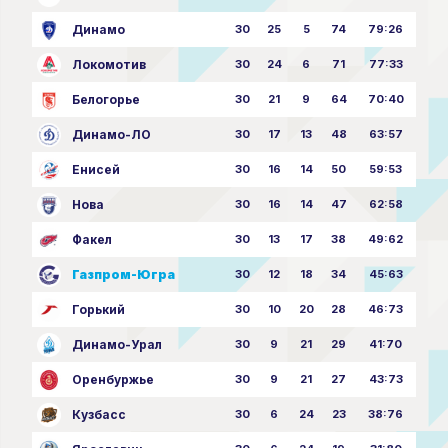
Динамо
30
25
5
74
79:26
Локомотив
30
24
6
71
77:33
Белогорье
30
21
9
64
70:40
Динамо-ЛО
30
17
13
48
63:57
Енисей
30
16
14
50
59:53
Нова
30
16
14
47
62:58
Факел
30
13
17
38
49:62
Газпром-Югра
30
12
18
34
45:63
Горький
30
10
20
28
46:73
Динамо-Урал
30
9
21
29
41:70
Оренбуржье
30
9
21
27
43:73
Кузбасс
30
6
24
23
38:76