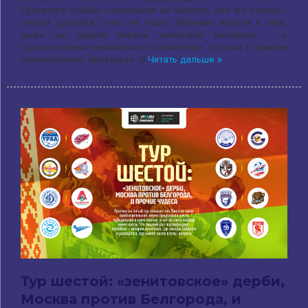
Суперлиге слабых соперников не бывает», все же отмечу –
легкой прогулки точно не будет. Минчане попали в лигу,
даже не будучи первой командой Беларуси – в
прошлогоднем чемпионате «Строитель» уступил в финале
солигорскому «Шахтеру». И
Читать дальше »
Тур шестой: «зенитовское» дерби,
Москва против Белгорода, и