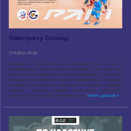
Навстречу Солнцу
17.11.2022 / 15:06
Поездка в Красноярск для «Газпром-Югры – шаг в
неизведанное. То есть, конечно, понятно, с кем предстоит
играть, но чего конкретно ждать на площадке? В том числе
от самих себя. Давайте с себя и начнем. Игра с «Уралом»
показала, что: Никита Алексеев в порядке; Двойная
замена – вполне рабочий инструмент. Заставляет
дергаться блокирующих соперника, да и
Читать дальше »