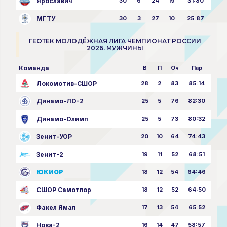
Ярославич
30
6
24
19
31:80
МГТУ
30
3
27
10
25:87
ГЕОТЕК МОЛОДЁЖНАЯ ЛИГА ЧЕМПИОНАТ РОССИИ
2026. МУЖЧИНЫ
Команда
В
П
Оч
Пар
Локомотив-СШОР
28
2
83
85:14
Динамо-ЛО-2
25
5
76
82:30
Динамо-Олимп
25
5
73
80:32
Зенит-УОР
20
10
64
74:43
Зенит-2
19
11
52
68:51
ЮКИОР
18
12
54
64:46
СШОР Самотлор
18
12
52
64:50
Факел Ямал
17
13
54
65:52
Нова-2
16
14
47
58:57