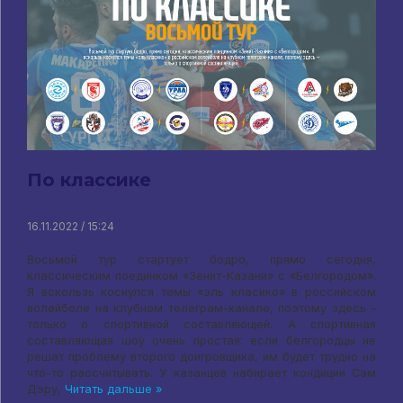
По классике
16.11.2022 / 15:24
Восьмой тур стартует бодро, прямо сегодня,
классическим поединком «Зенит-Казани» с «Белгородом».
Я вскользь коснулся темы «эль класико» в российском
волейболе на клубном телеграм-канале, поэтому здесь –
только о спортивной составляющей. А спортивная
составляющая шоу очень простая: если белгородцы не
решат проблему второго доигровщика, им будет трудно на
что-то рассчитывать. У казанцев набирает кондиции Сэм
Дэру,
Читать дальше »