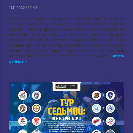
11.11.2022 / 16:42
Предстоящий матч с «Уралом» – серьезнейшее испытание
для «Газпром-Югры». Нынче это далеко не тот «Урал»,
который занял в прошлом чемпионате место аккурат за
нами. По сути, команда умножилась вдвое, набрав в
межсезонье новый состав главных действующих лиц,
оставив при этом костяк «старичков». Сейчас уфимцы
могли бы играть двумя практически полноценными
шестерками. Берем «ветеранов»: связка Роман
Читать
дальше »