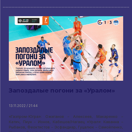
Запоздалые погони за «Уралом»
13.11.2022 / 21:44
«Газпром-Югра»: Ожиганов – Алексеев, Макаренко –
Катич, Пиун – Ионов, Кабешов/Нагаец «Урал»: Каванна –
Рыбаков, Феоктистов – Эсфандиар, Гуцалюк – Самойленко,