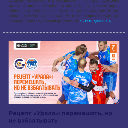
Шишкин Результат, что называется, по игре: сургутяне
долго входили в борьбу, потом догоняли, демонстрируя
бойцовские качества, а гости в целом сыграли более
ровно и мастеровито. Первый сет оставил впечатление, что
хозяева попросту забыли проснуться:
Читать дальше »
Рецепт «Урала»: перемешать, но
не взбалтывать