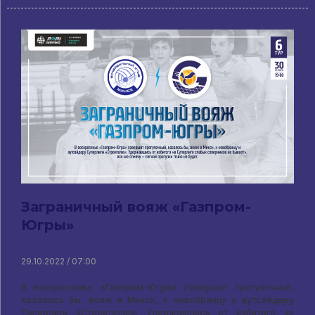
Заграничный вояж «Газпром-
Югры»
29.10.2022 / 07:00
В воскресенье «Газпром-Югра» совершит прогулочный,
казалось бы, вояж в Минск, к новобранцу и аутсайдеру
Суперлиги «Строителю». Удержавшись от избитого «в