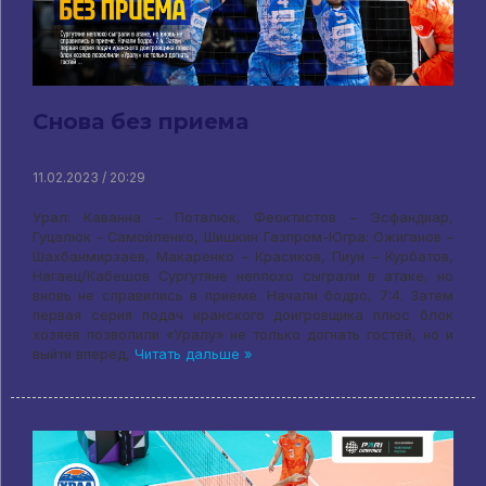
Снова без приема
11.02.2023 / 20:29
Урал: Каванна – Поталюк, Феоктистов – Эсфандиар,
Гуцалюк – Самойленко, Шишкин Газпром-Югра: Ожиганов –
Шахбанмирзаев, Макаренко – Красиков, Пиун – Курбатов,
Нагаец/Кабешов Сургутяне неплохо сыграли в атаке, но
вновь не справились в приеме. Начали бодро, 7:4. Затем
первая серия подач иранского доигровщика плюс блок
хозяев позволили «Уралу» не только догнать гостей, но и
выйти вперед,
Читать дальше »