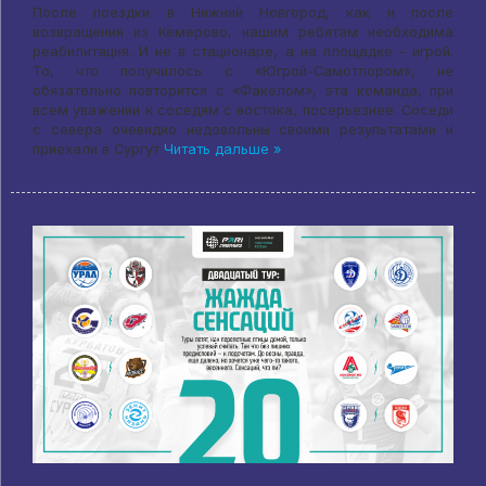
После поездки в Нижний Новгород, как и после
возвращения из Кемерово, нашим ребятам необходима
реабилитация. И не в стационаре, а на площадке – игрой.
То, что получилось с «Югрой-Самотлором», не
обязательно повторится с «Факелом», эта команда, при
всем уважении к соседям с востока, посерьезнее. Соседи
с севера очевидно недовольны своими результатами и
приехали в Сургут
Читать дальше »