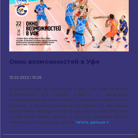
Окно возможностей в Уфе
10.02.2023 / 10:26
«Газпром-Югра» всегда играет в Уфе с особым настроем.
Исторически это можно отнести к эпическому
пятиматчевому противостоянию с «Уралом» времен Болла
и Стэнли, о котором уже мало кто помнит. Но мы помним
пятисетовую победу в гостях в прошлом сезоне. Впрочем,
о ней тоже лучше забыть, с тех пор слишком многое
изменилось. Год назад у нас тон
Читать дальше »