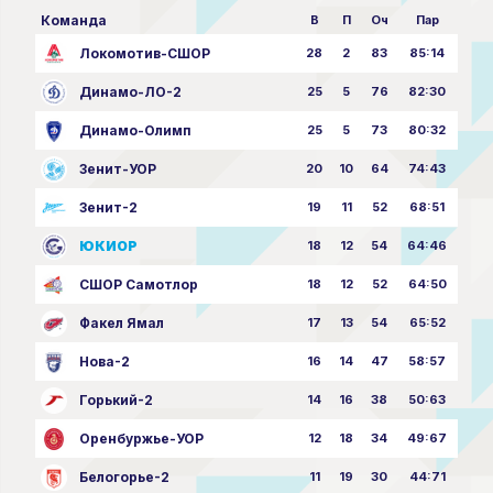
Команда
В
П
Оч
Пар
Локомотив-СШОР
28
2
83
85:14
Динамо-ЛО-2
25
5
76
82:30
Динамо-Олимп
25
5
73
80:32
Зенит-УОР
20
10
64
74:43
Зенит-2
19
11
52
68:51
ЮКИОР
18
12
54
64:46
СШОР Самотлор
18
12
52
64:50
Факел Ямал
17
13
54
65:52
Нова-2
16
14
47
58:57
Горький-2
14
16
38
50:63
Оренбуржье-УОР
12
18
34
49:67
Белогорье-2
11
19
30
44:71