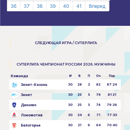
36
37
38
39
40
41
Вперед
СЛЕДУЮЩАЯ ИГРА / СУПЕРЛИГА
СУПЕРЛИГА ЧЕМПИОНАТ РОССИИ 2026. МУЖЧИНЫ
Команда
И
В
П
Оч
Пар
Зенит-Казань
30
28
2
82
87:24
Зенит
30
25
5
76
81:21
Динамо
30
25
5
74
79:26
Локомотив
30
24
6
71
77:33
Белогорье
30
21
9
64
70:40