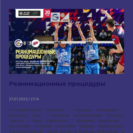
Реанимационные процедуры
27.01.2023 / 21:14
«Газпром-Югра»: Ожиганов – Алексеев, Макаренко –
Красиков, Пиун – Курбатов, Нагаец/Дьяков «Факел»:
Гранкин – Эннс, Сивожелез – Динейкин, Ковальчук –
Мельников, Чанчиков Отсутствие приема, подхваченное
«Газпром-Югрой» туром ранее в Нижнем Новгороде, в