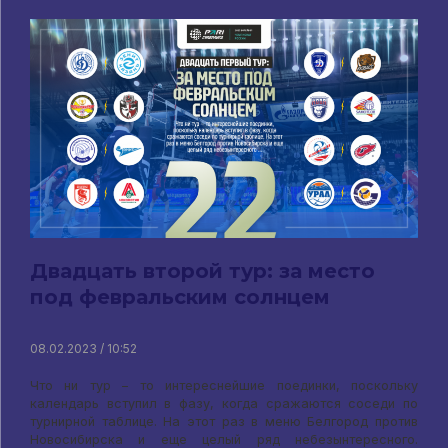
Двадцать второй тур: за место
под февральским солнцем
08.02.2023 / 10:52
Что ни тур – то интереснейшие поединки, поскольку
календарь вступил в фазу, когда сражаются соседи по
турнирной таблице. На этот раз в меню Белгород против
Новосибирска и еще целый ряд небезынтересного.