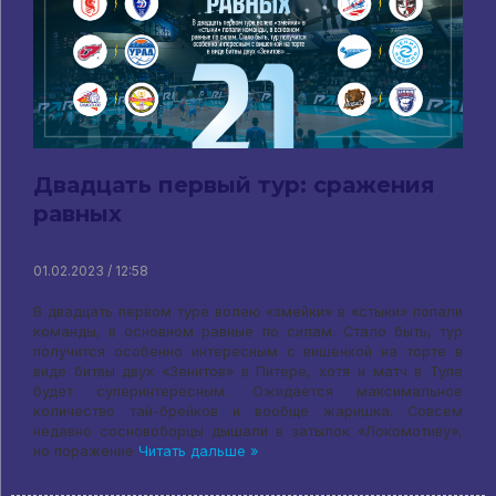
Двадцать первый тур: сражения
равных
01.02.2023 / 12:58
В двадцать первом туре волею «змейки» в «стыки» попали
команды, в основном равные по силам. Стало быть, тур
получится особенно интересным с вишенкой на торте в
виде битвы двух «Зенитов» в Питере, хотя и матч в Туле
будет суперинтересным. Ожидается максимальное
количество тай-брейков и вообще жаришка. Совсем
недавно сосновоборцы дышали в затылок «Локомотиву»,
но поражение
Читать дальше »