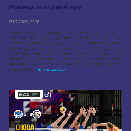
Реванш за первый круг
15.02.2023 / 22:28
Газпром-Югра: Ожиганов – Шахбанмирзаев, Пиун –
Курбатов, Макаренко – Красиков, Кабешов/Нагаец Енисей:
Осипов – Яковлев, Крицкий – Бражнюк, Дмитриев – Валеев,
Янутов Дебют матча остался за гостями, 2:5. Два эйса
Ожиганова позволили хозяевам почувствовать почву под
ногами (7:7) и даже выйти вперед после атаки Раджаба на
аварийном мяче, 11:10. Но забуксовал на сетке неплохо
стартовавший
Читать дальше »