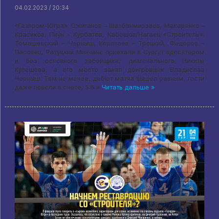
04.02.2023 / 20:34
«Газпром-Югра»: Ожиганов – Шахбанмирзаев, Макаренко –
Красиков, Пиун – Курбатов, Кабешов/Нагаец «Строитель»:
Томашевский – Черныш, Коротаев – Троцкий, Федоров –
Пасовец, Ратуцкий Минчане приехали в Сургут вдесятером
и без основного забойщика, диагонального Никиты
Кулешова, а его место занял доигровщик Владислав
Черныш. Тем не менее, дебют матча вышел равным, гости
даже повели в счете, 5:6 и
Читать дальше »