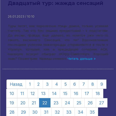
Двадцатый тур: жажда сенсаций
26.01.2023 / 10:10
Туры летят, как перелетные птицы домой, только успевай
считать. Так что без лишних предисловий – к подсчетам.
До весны, правда, еще далеко, но хочется уже чего-то
такого, весеннего. Сенсаций, что ли? Вдохновленные
последним успехом нижегородцы отправляются в гости к
«Уралу», который, как и предыдущий соперник АСК,
накануне всухую обыграл «Югру-Самотлор». Хороший
знак? Посмотрим. Уфимцы немного
Читать дальше »
Назад
1
2
3
4
5
6
7
8
9
10
11
12
13
14
15
16
17
18
19
20
21
22
23
24
25
26
27
28
29
30
31
32
33
34
35