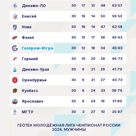
Динамо-ЛО
30
17
13
48
63:57
Енисей
30
16
14
50
59:53
Нова
30
16
14
47
62:58
Факел
30
13
17
38
49:62
Газпром-Югра
30
12
18
34
45:63
Горький
30
10
20
28
46:73
Динамо-Урал
30
9
21
29
41:70
Оренбуржье
30
9
21
27
43:73
Кузбасс
30
6
24
23
38:76
Ярославич
30
6
24
19
31:80
МГТУ
30
3
27
10
25:87
ГЕОТЕК МОЛОДЁЖНАЯ ЛИГА ЧЕМПИОНАТ РОССИИ
2026. МУЖЧИНЫ