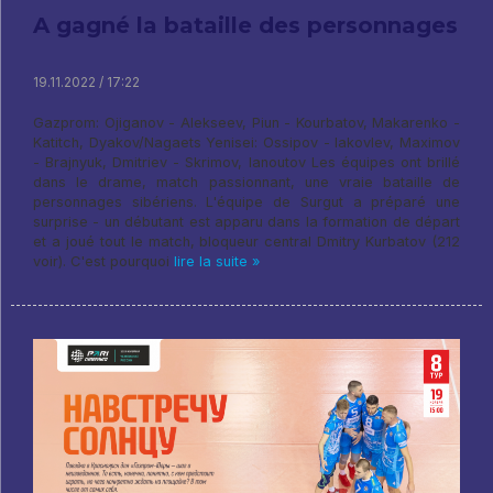
A gagné la bataille des personnages
19.11.2022 / 17:22
Gazprom: Ojiganov - Alekseev, Piun - Kourbatov, Makarenko -
Katitch, Dyakov/Nagaets Yenisei: Ossipov - Iakovlev, Maximov
- Brajnyuk, Dmitriev - Skrimov, Ianoutov Les équipes ont brillé
dans le drame, match passionnant, une vraie bataille de
personnages sibériens. L'équipe de Surgut a préparé une
surprise - un débutant est apparu dans la formation de départ
et a joué tout le match, bloqueur central Dmitry Kurbatov (212
voir). C'est pourquoi
lire la suite »