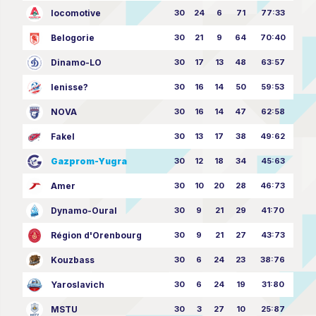
locomotive
30
24
6
71
77:33
Belogorie
30
21
9
64
70:40
Dinamo-LO
30
17
13
48
63:57
Ienisse?
30
16
14
50
59:53
NOVA
30
16
14
47
62:58
Fakel
30
13
17
38
49:62
Gazprom-Yugra
30
12
18
34
45:63
Amer
30
10
20
28
46:73
Dynamo-Oural
30
9
21
29
41:70
Région d'Orenbourg
30
9
21
27
43:73
Kouzbass
30
6
24
23
38:76
Yaroslavich
30
6
24
19
31:80
MSTU
30
3
27
10
25:87