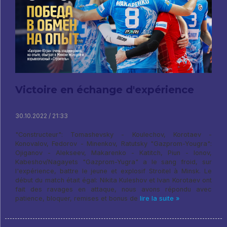
Victoire en échange d'expérience
30.10.2022 / 21:33
"Constructeur": Tomashevsky - Koulechov, Korotaev -
Konovalov, Fedorov - Minenkov, Ratutsky "Gazprom-Yougra":
Ojiganov - Alekseev, Makarenko - Katitch, Piun - Ionov,
Kabeshov/Nagayets "Gazprom-Yugra" a le sang froid, sur
l'expérience, battre le jeune et explosif Stroitel à Minsk. Le
début du match était égal: Nikita Kuleshov et Ivan Korotaev ont
fait des ravages en attaque, nous avons répondu avec
patience, bloquer, remises et bonus de
lire la suite »