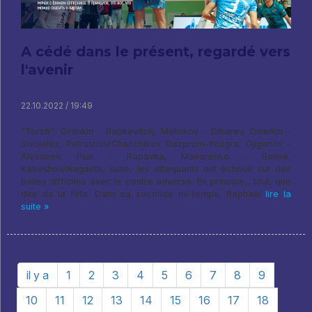
A cédé dans le présent, regardé vers
l'avenir
22.10.2022 / 19:49
"Torch": Grankin - Babkevitch, Melnikov - Dikarev, Dineikin -
Sivojelez, Petrushov/Chanchikov Gazprom-Yougra: Ojiganov -
Alekseev, Piun - Ropavka, Makarenko - Botine,
Kabeshov/Nagaets, suite, les attaquants ont échoué sur des
balles difficiles avec le contre adverse. En principe,, tout, que
dire de la fête. Dans sa seconde mi-temps, Raphaël
lire la
suite »
il y a
1
2
3
4
5
6
7
8
9
10
11
12
13
14
15
16
17
18