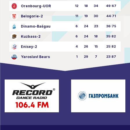
Orenbourg-UOR
12
18
34
49:67
Belogorie-2
11
19
30
44:71
Dinamo-Bašgau
6
24
23
36:75
Kuzbass-2
6
24
18
35:82
Enisey-2
4
26
15
25:82
Yaroslavl Bears
1
29
7
23:87