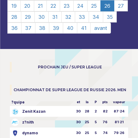
19
20
21
22
23
24
25
26
27
28
29
30
31
32
33
34
35
36
37
38
39
40
41
avant
PROCHAIN JEU / SUPER LEAGUE
CHAMPIONNAT DE SUPER LEAGUE DE RUSSIE 2026. MEN
?quipe
et
la
P
pts
vapeur
Zenit Kazan
30
28
2
82
87:24
z?nith
30
25
5
76
81:21
dynamo
30
25
5
74
79:26