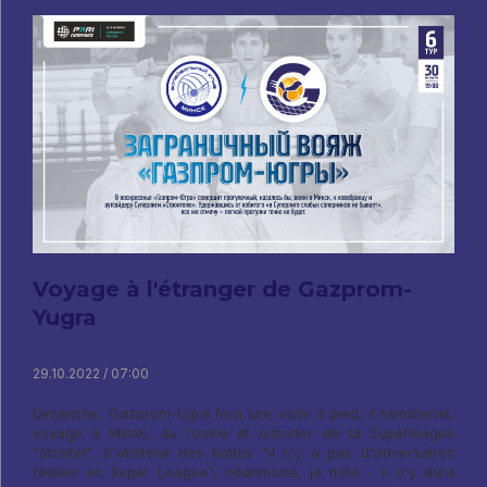
Voyage à l'étranger de Gazprom-
Yugra
29.10.2022 / 07:00
Dimanche, Gazprom-Ugra fera une visite à pied, il semblerait,
voyage à Minsk, au rookie et outsider de la Superleague
"Stroitel". S'abstenir des battus "il n'y a pas d'adversaires
faibles en Super League", néanmoins, je note - il n'y aura