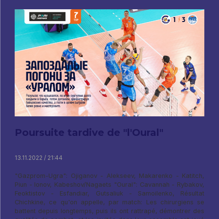
Poursuite tardive de "l'Oural"
13.11.2022 / 21:44
"Gazprom-Ugra": Ojiganov - Alekseev, Makarenko - Katitch,
Piun - Ionov, Kabeshov/Nagaets "Oural": Cavannah - Rybakov,
Feoktistov - Esfandiar, Gutsaliuk - Samoilenko, Résultat
Chichkine, ce qu'on appelle, par match: Les chirurgiens se
battent depuis longtemps, puis ils ont rattrapé, démontrer des