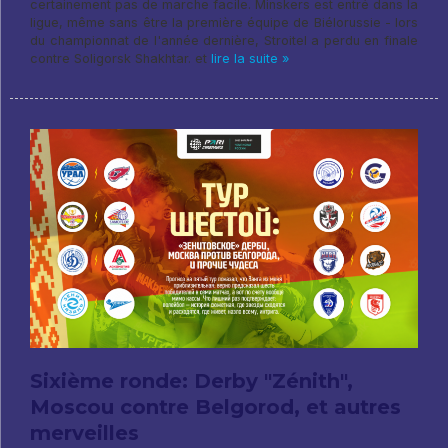
certainement pas de marche facile. Minskers est entré dans la
ligue, même sans être la première équipe de Biélorussie - lors
du championnat de l'année dernière, Stroitel a perdu en finale
contre Soligorsk Shakhtar. et
lire la suite »
Sixième ronde: Derby "Zénith",
Moscou contre Belgorod, et autres
merveilles