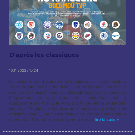
D'après les classiques
16.11.2022 / 15:24
Le huitième round démarre fort, aujourd'hui, duel classique
"Zenit-Kazan" avec "Belgorod". J'ai brièvement abordé le
sujet de "el clasico" dans le volleyball russe sur la chaîne de
télégrammes du club, donc, ici - uniquement sur la
composante sportive. Et le volet sportif de l'émission est très
simple.: si l'équipe de Belgorod ne résout pas le problème du
deuxième joueur, il leur sera difficile de compter sur quelque
chose. Sam Deru se remet en forme à Kazan,
lire la suite »