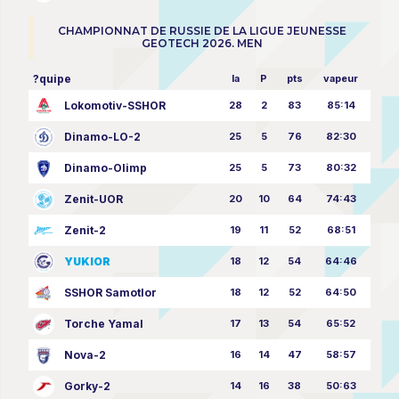
CHAMPIONNAT DE RUSSIE DE LA LIGUE JEUNESSE
GEOTECH 2026. MEN
?quipe
la
P
pts
vapeur
Lokomotiv-SSHOR
28
2
83
85:14
Dinamo-LO-2
25
5
76
82:30
Dinamo-Olimp
25
5
73
80:32
Zenit-UOR
20
10
64
74:43
Zenit-2
19
11
52
68:51
YUKIOR
18
12
54
64:46
SSHOR Samotlor
18
12
52
64:50
Torche Yamal
17
13
54
65:52
Nova-2
16
14
47
58:57
Gorky-2
14
16
38
50:63