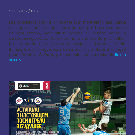
27.10.2022 / 11:52
Les prévisions pour le cinquième tour montraient, que Vanga
est approximatif de moi: a correctement prédit six vainqueurs
en sept matchs, mais sur le compte en général passé la
caisse enregistreuse. Ce qui confirme une fois de plus: volley-
ball - scénario, où les étoiles convergent et divergent, Où vit-
il, malgré tout, intrigue. Au sixième tour, il y a place à l'intrigue
pour s'ébattre. À Oufa, par exemple, ce sera chaud:
lire la
suite »