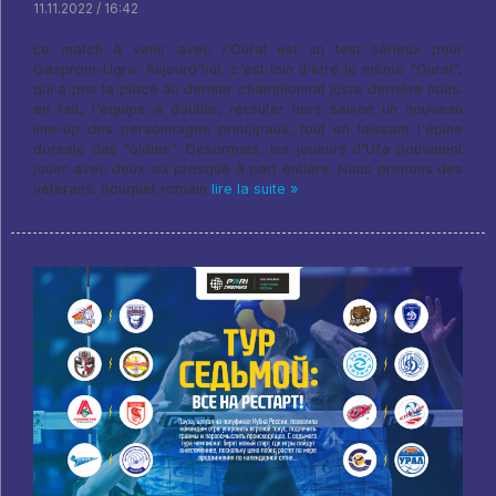
11.11.2022 / 16:42
Le match à venir avec l'Oural est un test sérieux pour
Gazprom-Ugra. Aujourd'hui, c'est loin d'être le même "Oural",
qui a pris la place au dernier championnat juste derrière nous.
en fait, l'équipe a doublé, recruter hors saison un nouveau
line-up des personnages principaux, tout en laissant l'épine
dorsale des "oldies". Désormais, les joueurs d'Ufa pouvaient
jouer avec deux six presque à part entière. Nous prenons des
vétérans: bouquet romain
lire la suite »