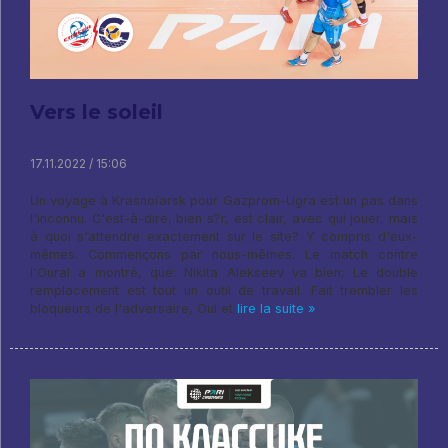
Vers le soleil
17.11.2022 / 15:06
Un voyage à Krasnoïarsk pour Gazprom-Ugra est un pas dans
l'inconnu. C'est-à-dire, bien s?r, est clair, avec qui jouer, mais
à quoi s'attendre exactement sur le site? Y compris d'eux-
mêmes. Commençons par nous-mêmes. Le match contre
l'Oural a montré, que: Nikita Alekseev va bien; Le double
remplacement est tout un outil de travail. Fait trembler les
bloqueurs de l'adversaire, Oui et
lire la suite »