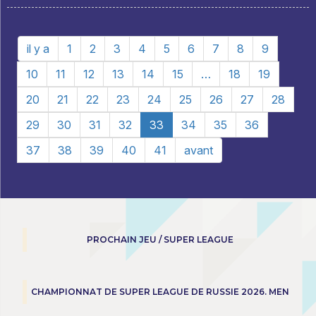
il y a
1
2
3
4
5
6
7
8
9
10
11
12
13
14
15
…
18
19
20
21
22
23
24
25
26
27
28
29
30
31
32
33
34
35
36
37
38
39
40
41
avant
PROCHAIN JEU / SUPER LEAGUE
CHAMPIONNAT DE SUPER LEAGUE DE RUSSIE 2026. MEN