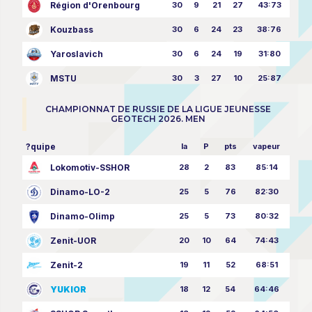
Région d'Orenbourg
30
9
21
27
43:73
Kouzbass
30
6
24
23
38:76
Yaroslavich
30
6
24
19
31:80
MSTU
30
3
27
10
25:87
CHAMPIONNAT DE RUSSIE DE LA LIGUE JEUNESSE
GEOTECH 2026. MEN
?quipe
la
P
pts
vapeur
Lokomotiv-SSHOR
28
2
83
85:14
Dinamo-LO-2
25
5
76
82:30
Dinamo-Olimp
25
5
73
80:32
Zenit-UOR
20
10
64
74:43
Zenit-2
19
11
52
68:51
YUKIOR
18
12
54
64:46