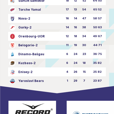
SSHOR Samotlor
18
12
52
64:50
Torche Yamal
17
13
54
65:52
Nova-2
16
14
47
58:57
Gorky-2
14
16
38
50:63
Orenbourg-UOR
12
18
34
49:67
Belogorie-2
11
19
30
44:71
Dinamo-Bašgau
6
24
23
36:75
Kuzbass-2
6
24
18
35:82
Enisey-2
4
26
15
25:82
Yaroslavl Bears
1
29
7
23:87