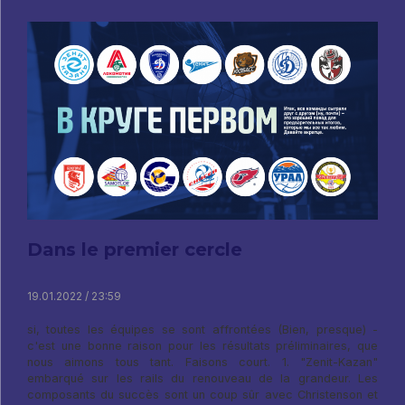
Dans le premier cercle
19.01.2022 / 23:59
si, toutes les équipes se sont affrontées (Bien, presque) -
c'est une bonne raison pour les résultats préliminaires, que
nous aimons tous tant. Faisons court. 1. "Zenit-Kazan"
embarqué sur les rails du renouveau de la grandeur. Les
composants du succès sont un coup sûr avec Christenson et