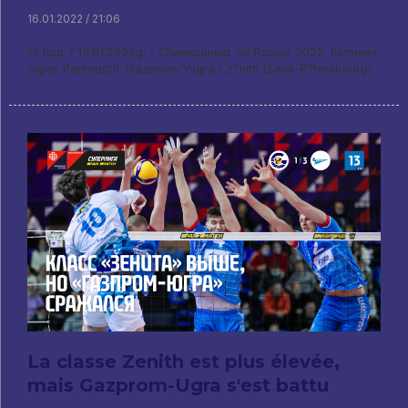
16.01.2022 / 21:06
13 tour / 15.01.2022g. / Championnat de Russie 2022. hommes.
super Parimatch. Gazprom-Yugra / z?nith (Saint-P?tersbourg)
La classe Zenith est plus élevée,
mais Gazprom-Ugra s'est battu