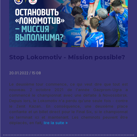
Stop Lokomotiv - Mission possible?
20.01.2022 / 15:08
Le deuxième tour commence, ce qui veut dire que tout est
nouveau. 2 octobre 2021 de l'année Gazprom-Ugra a
commencé le championnat avec une défaite à Novossibirsk.
Depuis lors, le Lokomotiv n'a perdu qu'une seule fois - contre
le Zenit Kazan.. En conséquence, une deuxième place
confiante et un billet direct pour le Final Six, si le championnat
se terminait ici et maintenant. Les cheminots peuvent être
déplacés, en fait,
lire la suite »