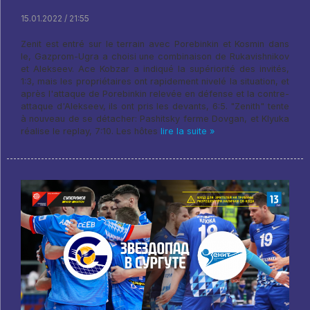
15.01.2022 / 21:55
Zenit est entré sur le terrain avec Porebinkin et Kosmin dans
le, Gazprom-Ugra a choisi une combinaison de Rukavishnikov
et Alekseev. Ace Kobzar a indiqué la supériorité des invités,
1:3, mais les propriétaires ont rapidement nivelé la situation, et
après l'attaque de Porebinkin relevée en défense et la contre-
attaque d'Alekseev, ils ont pris les devants, 6:5. "Zenith" tente
à nouveau de se détacher: Pashitsky ferme Dovgan, et Klyuka
réalise le replay, 7:10. Les hôtes
lire la suite »