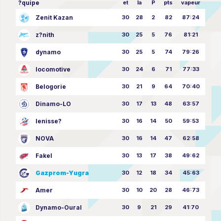
?quipe
et
la
P
pts
vapeur
Zenit Kazan
30
28
2
82
87:24
z?nith
30
25
5
76
81:21
dynamo
30
25
5
74
79:26
locomotive
30
24
6
71
77:33
Belogorie
30
21
9
64
70:40
Dinamo-LO
30
17
13
48
63:57
Ienisse?
30
16
14
50
59:53
NOVA
30
16
14
47
62:58
Fakel
30
13
17
38
49:62
Gazprom-Yugra
30
12
18
34
45:63
Amer
30
10
20
28
46:73
Dynamo-Oural
30
9
21
29
41:70