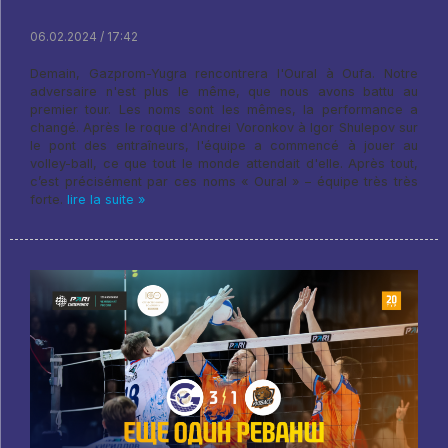
06.02.2024 / 17:42
Demain, Gazprom-Yugra rencontrera l'Oural à Oufa. Notre
adversaire n'est plus le même, que nous avons battu au
premier tour. Les noms sont les mêmes, la performance a
changé. Après le roque d'Andrei Voronkov à Igor Shulepov sur
le pont des entraîneurs, l'équipe a commencé à jouer au
volley-ball, ce que tout le monde attendait d'elle. Après tout,
c’est précisément par ces noms « Oural » – équipe très très
forte.
lire la suite »