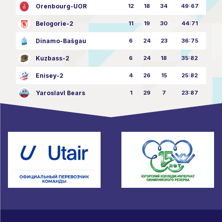
Orenbourg-UOR
12
18
34
49:67
Belogorie-2
11
19
30
44:71
Dinamo-Bašgau
6
24
23
36:75
Kuzbass-2
6
24
18
35:82
Enisey-2
4
26
15
25:82
Yaroslavl Bears
1
29
7
23:87