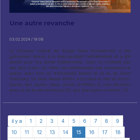
Une autre revanche
03.02.2024 / 19:08
Le bloqueur central de Surgut Petar Krsmanovich a été
grièvement blessé à la main pendant l'entraînement et a été
absent pour une durée indéterminée.. Dans ce contexte pas
des plus roses, les hôtes ont extrêmement mal commencé le
match: avec trois as d'Alexander Markin et un as de Denis
Chereisky, 1:6. Mais Maxim Kirillov a accepté le défi du micro-
tournoi des asmen (deux essais d'affilée) et Ivan Korotaev
avec un as et une technique KO, que Shevlyakov a fermé, 7:8.
il y a
1
2
3
4
5
6
7
8
9
10
11
12
13
14
15
16
17
18