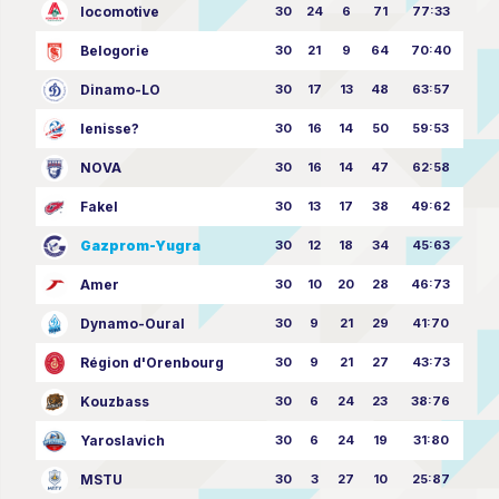
locomotive
30
24
6
71
77:33
Belogorie
30
21
9
64
70:40
Dinamo-LO
30
17
13
48
63:57
Ienisse?
30
16
14
50
59:53
NOVA
30
16
14
47
62:58
Fakel
30
13
17
38
49:62
Gazprom-Yugra
30
12
18
34
45:63
Amer
30
10
20
28
46:73
Dynamo-Oural
30
9
21
29
41:70
Région d'Orenbourg
30
9
21
27
43:73
Kouzbass
30
6
24
23
38:76
Yaroslavich
30
6
24
19
31:80
MSTU
30
3
27
10
25:87