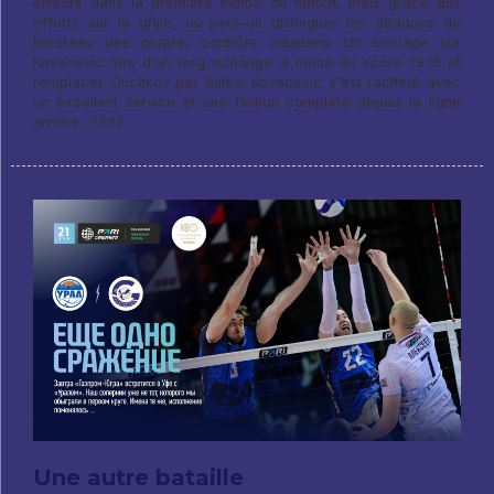
erreurs dans la première moitié du match, mais grâce aux
efforts sur la grille, où peut-on distinguer les attaques de
Korotaev des quatre, contrôle maintenu. Un blocage sur
Kovacevic lors d'un long échange a mené au score 13:10 et
remplacer Ouchkov par Butko. Kovacevic s'est racheté avec
un excellent service et une finition complète depuis la ligne
arrière., 13:12.
Une autre bataille