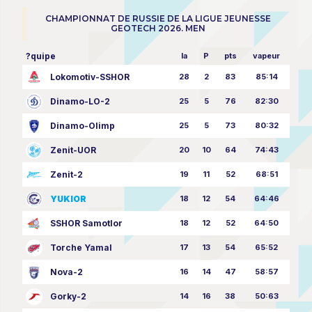
CHAMPIONNAT DE RUSSIE DE LA LIGUE JEUNESSE
GEOTECH 2026. MEN
?quipe
la
P
pts
vapeur
Lokomotiv-SSHOR
28
2
83
85:14
Dinamo-LO-2
25
5
76
82:30
Dinamo-Olimp
25
5
73
80:32
Zenit-UOR
20
10
64
74:43
Zenit-2
19
11
52
68:51
YUKIOR
18
12
54
64:46
SSHOR Samotlor
18
12
52
64:50
Torche Yamal
17
13
54
65:52
Nova-2
16
14
47
58:57
Gorky-2
14
16
38
50:63