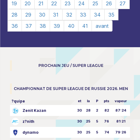
19
20
21
22
23
24
25
26
27
28
29
30
31
32
33
34
35
36
37
38
39
40
41
avant
PROCHAIN JEU / SUPER LEAGUE
CHAMPIONNAT DE SUPER LEAGUE DE RUSSIE 2026. MEN
?quipe
et
la
P
pts
vapeur
Zenit Kazan
30
28
2
82
87:24
z?nith
30
25
5
76
81:21
dynamo
30
25
5
74
79:26