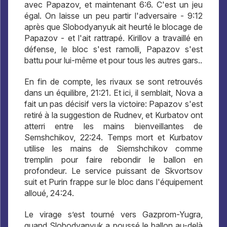
avec Papazov, et maintenant 6:6. C'est un jeu
égal. On laisse un peu partir l'adversaire - 9:12
après que Slobodyanyuk ait heurté le blocage de
Papazov - et l'ait rattrapé. Kirillov a travaillé en
défense, le bloc s'est ramolli, Papazov s'est
battu pour lui-même et pour tous les autres gars..
En fin de compte, les rivaux se sont retrouvés
dans un équilibre, 21:21. Et ici, il semblait, Nova a
fait un pas décisif vers la victoire: Papazov s'est
retiré à la suggestion de Rudnev, et Kurbatov ont
atterri entre les mains bienveillantes de
Semshchikov, 22:24. Temps mort et Kurbatov
utilise les mains de Siemshchikov comme
tremplin pour faire rebondir le ballon en
profondeur. Le service puissant de Skvortsov
suit et Purin frappe sur le bloc dans l'équipement
alloué, 24:24.
Le virage s’est tourné vers Gazprom-Yugra,
quand Slobodyanyuk a poussé le ballon au-delà