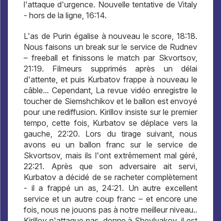
l'attaque d'urgence. Nouvelle tentative de Vitaly
- hors de la ligne, 16:14.
L'as de Purin égalise à nouveau le score, 18:18.
Nous faisons un break sur le service de Rudnev
– freeball et finissons le match par Skvortsov,
21:19. Filmeurs supprimés après un délai
d'attente, et puis Kurbatov frappe à nouveau le
câble... Cependant, La revue vidéo enregistre le
toucher de Siemshchikov et le ballon est envoyé
pour une rediffusion. Kirillov insiste sur le premier
tempo, cette fois, Kurbatov se déplace vers la
gauche, 22:20. Lors du tirage suivant, nous
avons eu un ballon franc sur le service de
Skvortsov, mais ils l'ont extrêmement mal géré,
22:21. Après que son adversaire ait servi,
Kurbatov a décidé de se racheter complètement
- il a frappé un as, 24:21. Un autre excellent
service et un autre coup franc – et encore une
fois, nous ne jouons pas à notre meilleur niveau..
Kirillov n'attaque pas, donne à Shevlyakov, il est