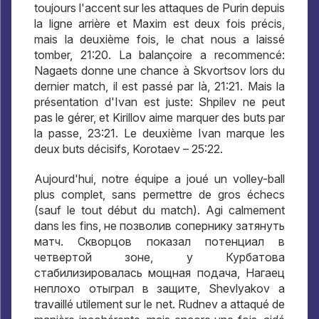
toujours l'accent sur les attaques de Purin depuis
la ligne arrière et Maxim est deux fois précis,
mais la deuxième fois, le chat nous a laissé
tomber, 21:20. La balançoire a recommencé:
Nagaets donne une chance à Skvortsov lors du
dernier match, il est passé par là, 21:21. Mais la
présentation d'Ivan est juste: Shpilev ne peut
pas le gérer, et Kirillov aime marquer des buts par
la passe, 23:21. Le deuxième Ivan marque les
deux buts décisifs, Korotaev – 25:22.
Aujourd'hui, notre équipe a joué un volley-ball
plus complet, sans permettre de gros échecs
(sauf le tout début du match). Agi calmement
dans les fins,
не позволив сопернику затянуть
матч
.
Скворцов показал потенциал в
четвертой зоне
,
у Курбатова
стабилизировалась мощная подача
,
Нагаец
неплохо отыграл в защите
, Shevlyakov a
travaillé utilement sur le net. Rudnev a attaqué de