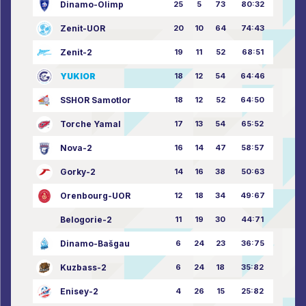
Dinamo-Olimp
25
5
73
80:32
Zenit-UOR
20
10
64
74:43
Zenit-2
19
11
52
68:51
YUKIOR
18
12
54
64:46
SSHOR Samotlor
18
12
52
64:50
Torche Yamal
17
13
54
65:52
Nova-2
16
14
47
58:57
Gorky-2
14
16
38
50:63
Orenbourg-UOR
12
18
34
49:67
Belogorie-2
11
19
30
44:71
Dinamo-Bašgau
6
24
23
36:75
Kuzbass-2
6
24
18
35:82
Enisey-2
4
26
15
25:82