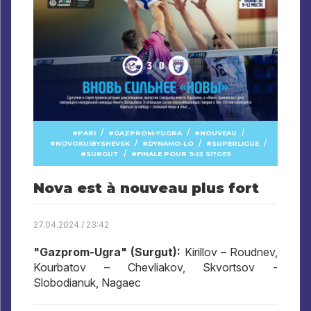
/
/
/
PARI
GAZPROM-YUGRA
NOUVEAU
/
/
/
NOVOKUIBYSHEVSK
DYNAMO-LO
SUPERLIGUE
/
SURGUT
FINALE POUR 9-12 SI?GES
Nova est à nouveau plus fort
27.04.2024 / 23:42
"Gazprom-Ugra" (Surgut):
Kirillov – Roudnev,
Kourbatov – Chevliakov, Skvortsov -
Slobodianuk, Nagaec