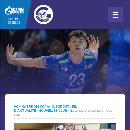
VC « GAZPROM UGRA» G. SURGUT
/
FIL
D'ACTUALITÉ
/
NOUVELLES CLUB
/
NOVA EST À NOUVEAU PLUS
FORT