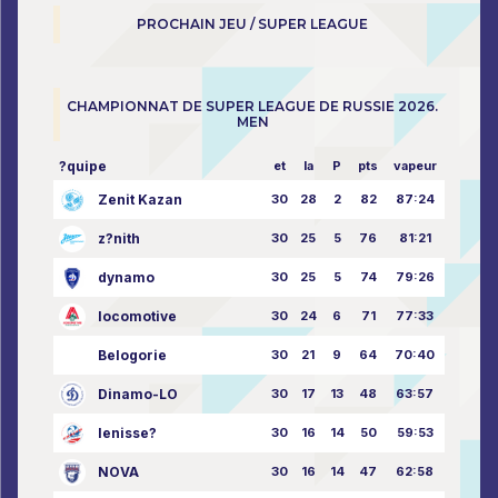
PROCHAIN JEU / SUPER LEAGUE
CHAMPIONNAT DE SUPER LEAGUE DE RUSSIE 2026.
MEN
?quipe
et
la
P
pts
vapeur
Zenit Kazan
30
28
2
82
87:24
z?nith
30
25
5
76
81:21
dynamo
30
25
5
74
79:26
locomotive
30
24
6
71
77:33
Belogorie
30
21
9
64
70:40
Dinamo-LO
30
17
13
48
63:57
Ienisse?
30
16
14
50
59:53
NOVA
30
16
14
47
62:58