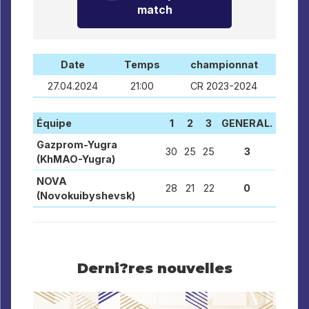
match
Date
Temps
championnat
27.04.2024
21:00
CR 2023-2024
Équipe
1
2
3
GENERAL.
Gazprom-Yugra
30
25
25
3
(KhMAO-Yugra)
NOVA
28
21
22
0
(Novokuibyshevsk)
Derni?res nouvelles