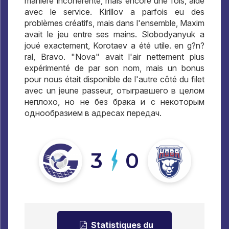
manière incohérente, mais encore une fois, aidé
avec le service. Kirillov a parfois eu des
problèmes créatifs, mais dans l'ensemble, Maxim
avait le jeu entre ses mains. Slobodyanyuk a
joué exactement, Korotaev a été utile. en g?n?
ral, Bravo. "Nova" avait l'air nettement plus
expérimenté de par son nom, mais un bonus
pour nous était disponible de l'autre côté du filet
avec un jeune passeur,
отыгравшего в целом
неплохо
,
но не без брака и с некоторым
однообразием в адресах передач
.
3
0
Statistiques du