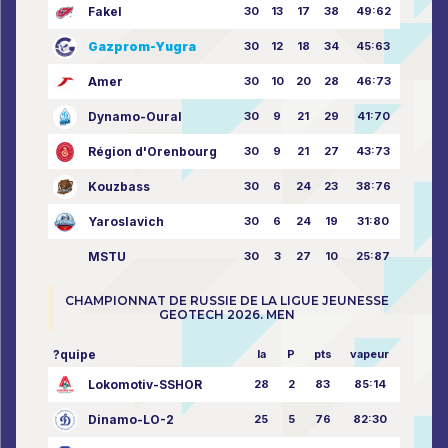
Fakel
30
13
17
38
49:62
Gazprom-Yugra
30
12
18
34
45:63
Amer
30
10
20
28
46:73
Dynamo-Oural
30
9
21
29
41:70
Région d'Orenbourg
30
9
21
27
43:73
Kouzbass
30
6
24
23
38:76
Yaroslavich
30
6
24
19
31:80
MSTU
30
3
27
10
25:87
CHAMPIONNAT DE RUSSIE DE LA LIGUE JEUNESSE
GEOTECH 2026. MEN
?quipe
la
P
pts
vapeur
Lokomotiv-SSHOR
28
2
83
85:14
Dinamo-LO-2
25
5
76
82:30