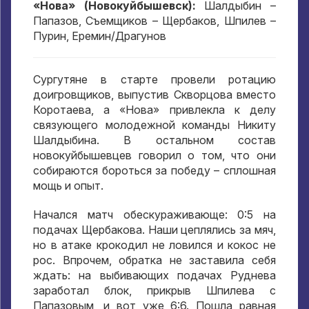
«Нова» (Новокуйбышевск):
Шалдыбин –
Папазов, Съемщиков – Щербаков, Шпилев –
Пурин, Еремин/Драгунов
Сургутяне в старте провели ротацию
доигровщиков, выпустив Скворцова вместо
Коротаева, а «Нова» привлекла к делу
связующего молодежной команды Никиту
Шалдыбина. В остальном состав
новокуйбышевцев говорил о том, что они
собираются бороться за победу – сплошная
мощь и опыт.
Начался матч обескураживающе: 0:5 на
подачах Щербакова. Наши цеплялись за мяч,
но в атаке крокодил не ловился и кокос не
рос. Впрочем, обратка не заставила себя
ждать: на выбивающих подачах Руднева
заработал блок, прикрыв Шпилева с
Папазовым, и вот уже 6:6. Пошла равная