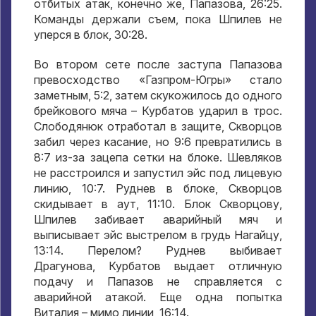
отбитых атак, конечно же, Папазова, 26:25.
Команды держали съем, пока Шпилев не
уперся в блок, 30:28.
Во втором сете после заступа Папазова
превосходство «Газпром-Югры» стало
заметным, 5:2, затем скукожилось до одного
брейкового мяча – Курбатов ударил в трос.
Слободянюк отработал в защите, Скворцов
забил через касание, но 9:6 превратились в
8:7 из-за зацепа сетки на блоке. Шевляков
не расстроился и запустил эйс под лицевую
линию, 10:7. Руднев в блоке, Скворцов
скидывает в аут, 11:10. Блок Скворцову,
Шпилев забивает аварийный мяч и
выписывает эйс выстрелом в грудь Нагайцу,
13:14. Перелом? Руднев выбивает
Драгунова, Курбатов выдает отличную
подачу и Папазов не справляется с
аварийной атакой. Еще одна попытка
Виталия – мимо линии, 16:14.