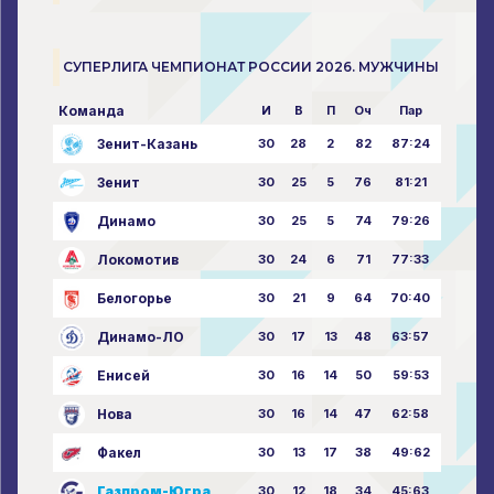
СУПЕРЛИГА ЧЕМПИОНАТ РОССИИ 2026. МУЖЧИНЫ
Команда
И
В
П
Оч
Пар
Зенит-Казань
30
28
2
82
87:24
Зенит
30
25
5
76
81:21
Динамо
30
25
5
74
79:26
Локомотив
30
24
6
71
77:33
Белогорье
30
21
9
64
70:40
Динамо-ЛО
30
17
13
48
63:57
Енисей
30
16
14
50
59:53
Нова
30
16
14
47
62:58
Факел
30
13
17
38
49:62
Газпром-Югра
30
12
18
34
45:63