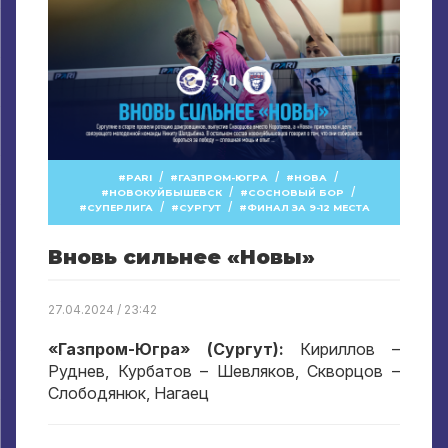
/
/
/
PARI
ГАЗПРОМ-ЮГРА
НОВА
/
/
НОВОКУЙБЫШЕВСК
СОСНОВЫЙ БОР
/
/
СУПЕРЛИГА
СУРГУТ
ФИНАЛ ЗА 9-12 МЕСТА
Вновь сильнее «Новы»
27.04.2024 / 23:42
«Газпром-Югра» (Сургут):
Кириллов –
Руднев, Курбатов – Шевляков, Скворцов –
Слободянюк, Нагаец