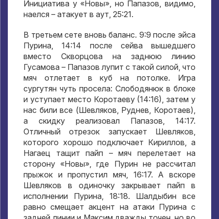
Инициатива у «Новы», но Папазов, видимо,
наелся – атакует в аут, 25:21.
В третьем сете вновь баланс. 9:9 после эйса
Пурина, 14:14 после сейва вышедшего
вместо Скворцова на заднюю линию
Гусамова – Папазов лупит с такой силой, что
мяч отлетает в куб на потолке. Игра
сургутян чуть просела: Слободянюк в блоке
и уступает место Коротаеву (14:16), затем у
нас били все (Шевляков, Руднев, Коротаев),
а скидку реализовал Папазов, 14:17.
Отличный отрезок запускает Шевляков,
которого хорошо подключает Кириллов, а
Нагаец тащит пайп – мяч перелетает на
сторону «Новы», где Пурин не рассчитал
прыжок и пропустил мяч, 16:17. А вскоре
Шевляков в одиночку закрывает пайп в
исполнении Пурина, 18:18. Шалдыбин все
равно смещает акцент на атаки Пурина с
задней линии и Максим дважды точен, но во