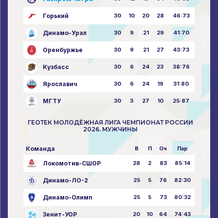
Горький
30
10
20
28
46:73
Динамо-Урал
30
9
21
29
41:70
Оренбуржье
30
9
21
27
43:73
Кузбасс
30
6
24
23
38:76
Ярославич
30
6
24
19
31:80
МГТУ
30
3
27
10
25:87
ГЕОТЕК МОЛОДЁЖНАЯ ЛИГА ЧЕМПИОНАТ РОССИИ
2026. МУЖЧИНЫ
Команда
В
П
Оч
Пар
Локомотив-СШОР
28
2
83
85:14
Динамо-ЛО-2
25
5
76
82:30
Динамо-Олимп
25
5
73
80:32
Зенит-УОР
20
10
64
74:43