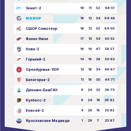
Зенит-2
19
11
52
68:51
ЮКИОР
18
12
54
64:46
СШОР Самотлор
18
12
52
64:50
Факел Ямал
17
13
54
65:52
Нова-2
16
14
47
58:57
Горький-2
14
16
38
50:63
Оренбуржье-УОР
12
18
34
49:67
Белогорье-2
11
19
30
44:71
Динамо-БашГАУ
6
24
23
36:75
Кузбасс-2
6
24
18
35:82
Енисей-2
4
26
15
25:82
Ярославские Медведи
1
29
7
23:87