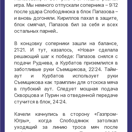
игра. Мы немного отпускали соперника – 9:12
после удара Слободянюка в блок Папазова –
и вновь догоняли. Кириллов пахал в защите,
блок смягчал, Папазов бил за себя и всех
остальных парней..
В концовку соперники зашли на балансе,
21:21. И тут, казалось, «Нова» сделала
решающий шаг к победе: Папазов снялся с
подачи Руднева, а Курбатов приземлился в
заботливые руки Съемщикова, 22:24. Тайм-
аут и Курбатов использует руки
Съемщикова как трамплин для отскока мяча
в глубокий аут. Следует мощная подача
Скворцова и Пурин на отведенной передаче
стучится в блок, 24:24.
Качели качнулись в сторону «Газпром-
Югры», когда Слободянюк затолкал
уходящий за линию троса мяч после