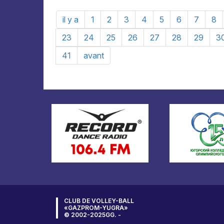
il y a
1
2
3
4
5
6
7
8
23
24
25
26
27
28
29
3
41
avant
CLUB DE VOLLEY-BALL
«GAZPROM-YUGRA»
© 2002-2025GG. -