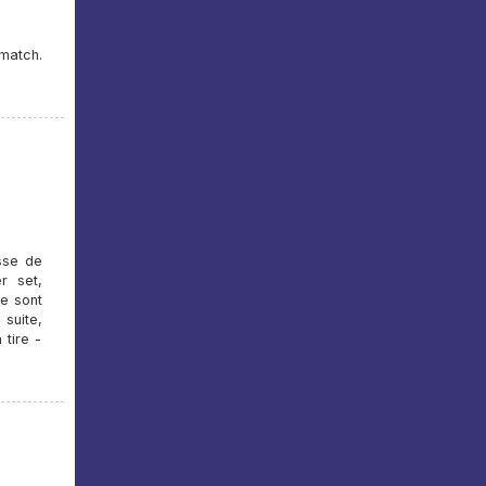
match.
sse de
r set,
se sont
suite,
 tire -