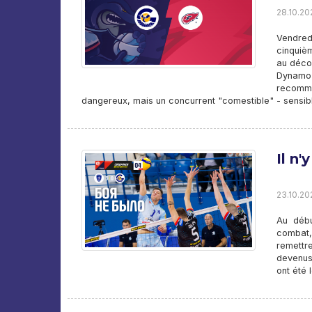
28.10.202
Vendred
cinquièm
au déco
Dynamo 
recomme
dangereux, mais un concurrent "comestible" - sensi
Il n
23.10.20
Au débu
combat,
remettr
devenus
ont été 