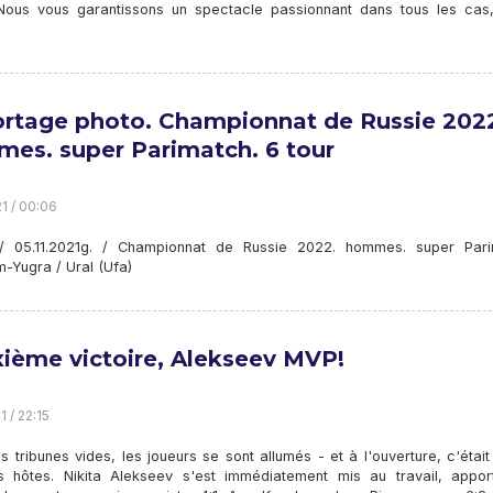
 Nous vous garantissons un spectacle passionnant dans tous les cas,
rtage photo. Championnat de Russie 202
es. super Parimatch. 6 tour
21 / 00:06
/ 05.11.2021g. / Championnat de Russie 2022. hommes. super Pari
-Yugra / Ural (Ufa)
ième victoire, Alekseev MVP!
1 / 22:15
 tribunes vides, les joueurs se sont allumés - et à l'ouverture, c'étai
s hôtes. Nikita Alekseev s'est immédiatement mis au travail, appor