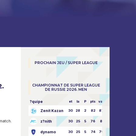
PROCHAIN JEU / SUPER LEAGUE
2.
CHAMPIONNAT DE SUPER LEAGUE
DE RUSSIE 2026. MEN
?quipe
et
la
P
pts
vapeur
Zenit Kazan
30
28
2
82
87:24
match.
z?nith
30
25
5
76
81:21
dynamo
30
25
5
74
79:26