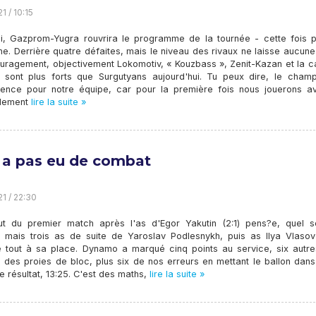
1 / 10:15
i, Gazprom-Yugra rouvrira le programme de la tournée - cette fois p
e. Derrière quatre défaites, mais le niveau des rivaux ne laisse aucun
uragement, objectivement Lokomotiv, « Kouzbass », Zenit-Kazan et la ca
sont plus forts que Surgutyans aujourd'hui. Tu peux dire, le champ
nce pour notre équipe, car pour la première fois nous jouerons a
blement
lire la suite »
'y a pas eu de combat
21 / 22:30
t du premier match après l'as d'Egor Yakutin (2:1) pens?e, quel s
 mais trois as de suite de Yaroslav Podlesnykh, puis as Ilya Vlasov 
e tout à sa place. Dynamo a marqué cinq points au service, six autre
 des proies de bloc, plus six de nos erreurs en mettant le ballon dans
le résultat, 13:25. C'est des maths,
lire la suite »