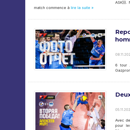
ASK))).
match commence à
lire la suite »
Repo
homm
08.11.20
6 tour 
Gazprom
Deux
05.11.202
Avec des
pour le