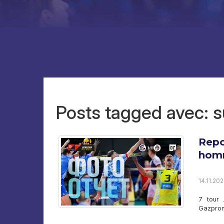
Posts tagged avec: s
Repo
homm
14.11.202
7 tour 
Gazprom