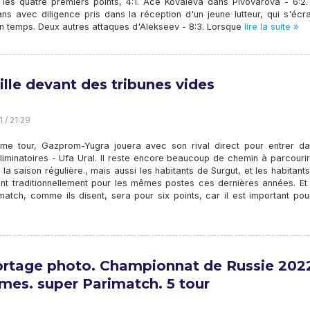
e les quatre premiers points, 4:1. Ace Kovaleva dans Pivovarova - 6:2.
ans avec diligence pris dans la réception d'un jeune lutteur, qui s'éc
n temps. Deux autres attaques d'Alekseev - 8:3. Lorsque
lire la suite »
ille devant des tribunes vides
1 / 21:29
ème tour, Gazprom-Yugra jouera avec son rival direct pour entrer da
liminatoires - Ufa Ural. Il reste encore beaucoup de chemin à parcouri
e la saison régulière., mais aussi les habitants de Surgut, et les habitant
ent traditionnellement pour les mêmes postes ces dernières années. Et 
match, comme ils disent, sera pour six points, car il est important po
rtage photo. Championnat de Russie 202
es. super Parimatch. 5 tour