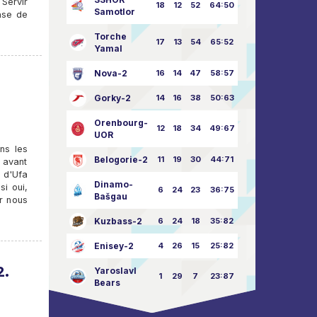
 Servir
18
12
52
64:50
Samotlor
rase de
Torche
17
13
54
65:52
Yamal
Nova-2
16
14
47
58:57
Gorky-2
14
16
38
50:63
Orenbourg-
12
18
34
49:67
UOR
ns les
Belogorie-2
11
19
30
44:71
r avant
s d'Ufa
Dinamo-
si oui,
6
24
23
36:75
Bašgau
ur nous
Kuzbass-2
6
24
18
35:82
Enisey-2
4
26
15
25:82
2.
Yaroslavl
1
29
7
23:87
Bears