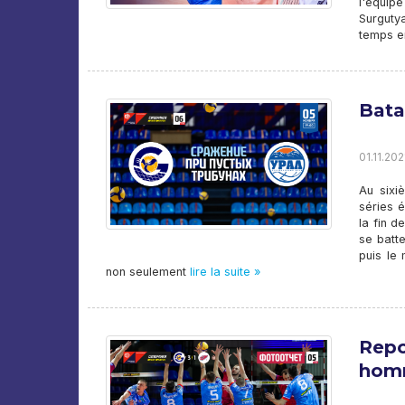
l'équip
Surguty
temps e
Bata
01.11.202
Au sixi
séries é
la fin d
se batt
puis le 
non seulement
lire la suite »
Repo
homm