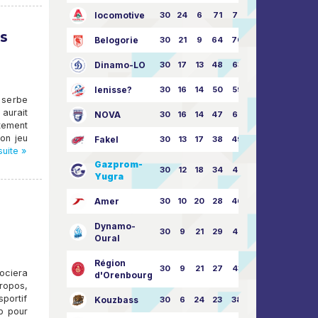
locomotive
30
24
6
71
77:33
s
Belogorie
30
21
9
64
70:40
Dinamo-LO
30
17
13
48
63:57
Ienisse?
30
16
14
50
59:53
 serbe
 aurait
NOVA
30
16
14
47
62:58
tement
bon jeu
Fakel
30
13
17
38
49:62
suite »
Gazprom-
30
12
18
34
45:63
Yugra
Amer
30
10
20
28
46:73
Dynamo-
30
9
21
29
41:70
Oural
Région
30
9
21
27
43:73
ociera
d'Orenbourg
ropos,
sportif
Kouzbass
30
6
24
23
38:76
p pour