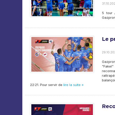
31.10.202
5 tour 
Gazprom
Le p
29.10.202
Gazprom
"Fakel"
reconnai
rattrap
balançoi
22:21. Pour servir de
lire la suite »
Reco