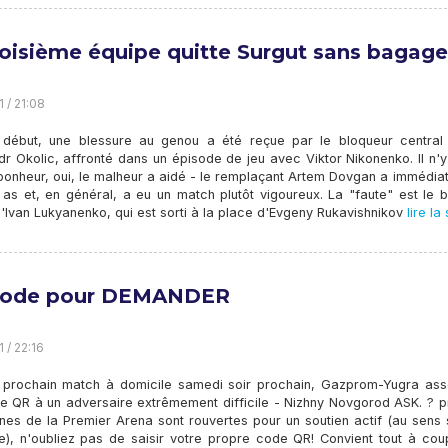
roisième équipe quitte Surgut sans bagage
1 / 21:08
 début, une blessure au genou a été reçue par le bloqueur central
r Okolic, affronté dans un épisode de jeu avec Viktor Nikonenko. Il n'y
bonheur, oui, le malheur a aidé - le remplaçant Artem Dovgan a immédia
 as et, en général, a eu un match plutôt vigoureux. La "faute" est le 
'Ivan Lukyanenko, qui est sorti à la place d'Evgeny Rukavishnikov
lire la 
code pour DEMANDER
1 / 22:16
 prochain match à domicile samedi soir prochain, Gazprom-Yugra ass
e QR à un adversaire extrêmement difficile - Nizhny Novgorod ASK. ? p
unes de la Premier Arena sont rouvertes pour un soutien actif (au sens 
e), n'oubliez pas de saisir votre propre code QR! Convient tout à cou