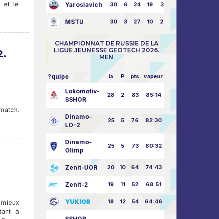
 et le
Yaroslavich
30
6
24
19
31:80
MSTU
30
3
27
10
25:87
CHAMPIONNAT DE RUSSIE DE LA
LIGUE JEUNESSE GEOTECH 2026.
2.
MEN
?quipe
la
P
pts
vapeur
Lokomotiv-
28
2
83
85:14
SSHOR
match.
Dinamo-
25
5
76
82:30
LO-2
Dinamo-
25
5
73
80:32
Olimp
Zenit-UOR
20
10
64
74:43
Zenit-2
19
11
52
68:51
YUKIOR
18
12
54
64:46
t mieux
tant à
SSHOR