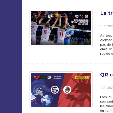
La t
13.11.202
Au tout
Aleksand
pas de 
émis un
rapide d
QR 
10.11.202
Lors du
son cod
les trib
du term