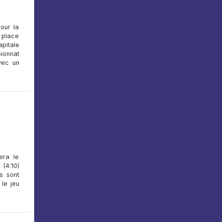
our la
e place
pitale
ionnat
vec un
era le
(4:10)
s sont
 le jeu