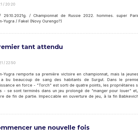
1 / 20:20
/ 29.10.2021g. / Championnat de Russie 2022. hommes. super Pari
-Yugra / Fakel (Novy Ourengo?)
remier tant attendu
1 / 22:50
-Yugra remporte sa première victoire en championnat, mais la jeune
 a bu beaucoup de sang des habitants de Surgut. Dans le premie
ssance en force - "Torch" est sorti de quatre points, les propriétaires 
és - se sont terminés dans un jeu prolongé de "manger pour louer" et, 
re de fin de partie. Impeccable en ouverture de jeu, à la fin Babkevich
mmencer une nouvelle fois