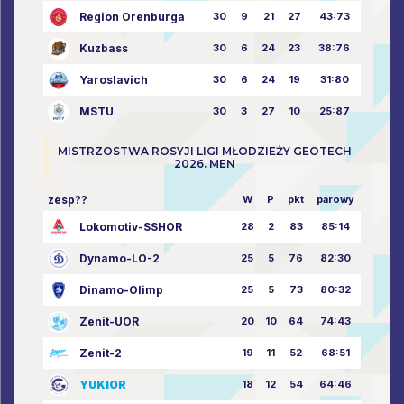
Region Orenburga
30
9
21
27
43:73
Kuzbass
30
6
24
23
38:76
Yaroslavich
30
6
24
19
31:80
MSTU
30
3
27
10
25:87
MISTRZOSTWA ROSYJI LIGI MŁODZIEŻY GEOTECH
2026. MEN
zesp??
W
P
pkt
parowy
Lokomotiv-SSHOR
28
2
83
85:14
Dynamo-LO-2
25
5
76
82:30
Dinamo-Olimp
25
5
73
80:32
Zenit-UOR
20
10
64
74:43
Zenit-2
19
11
52
68:51
YUKIOR
18
12
54
64:46