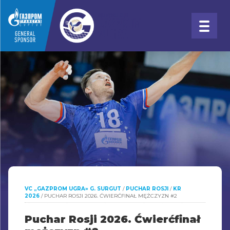
VC „GAZPROM UGRA» G. SURGUT
/
PUCHAR ROSJI
/
KR
2026
/
PUCHAR ROSJI 2026. ĆWIERĆFINAŁ MĘŻCZYZN #2
Puchar Rosji 2026. Ćwierćfinał