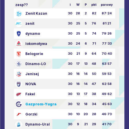
zesp??
i
W
P
pkt
parowy
Zenit Kazan
30
28
2
82
87:24
zenit
30
25
5
76
81:21
dynamo
30
25
5
74
79:26
lokomotywa
30
24
6
71
77:33
Belogorie
30
21
9
64
70:40
Dinamo-LO
30
17
13
48
63:57
Jenisej
30
16
14
50
59:53
NOVA
30
16
14
47
62:58
Fakel
30
13
17
38
49:62
Gazprom-Yugra
30
12
18
34
45:63
Gorzki
30
10
20
28
46:73
Dynamo-Ural
30
9
21
29
41:70