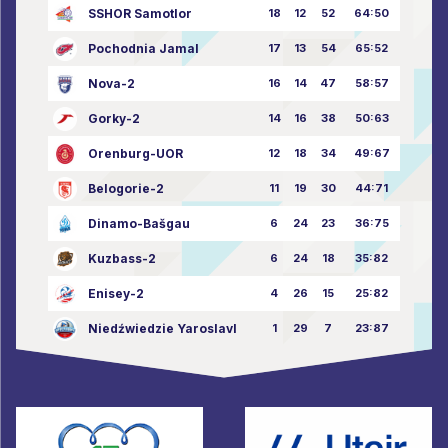
SSHOR Samotlor
18
12
52
64:50
Pochodnia Jamal
17
13
54
65:52
Nova-2
16
14
47
58:57
Gorky-2
14
16
38
50:63
Orenburg-UOR
12
18
34
49:67
Belogorie-2
11
19
30
44:71
Dinamo-Bašgau
6
24
23
36:75
Kuzbass-2
6
24
18
35:82
Enisey-2
4
26
15
25:82
Niedźwiedzie Yaroslavl
1
29
7
23:87