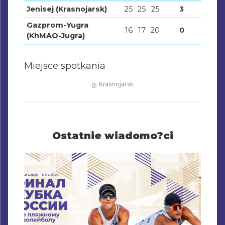
Jenisej (Krasnojarsk)
25
25
25
3
Gazprom-Yugra
16
17
20
0
(KhMAO-Jugra)
Miejsce spotkania
g. Krasnojarsk
Ostatnie wiadomo?ci