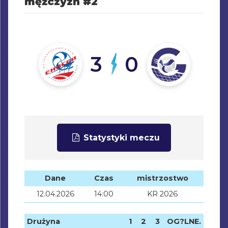
mężczyzn #2
3
0
Statystyki meczu
Dane
Czas
mistrzostwo
12.04.2026
14:00
KR 2026
Drużyna
1
2
3
OG?LNE.