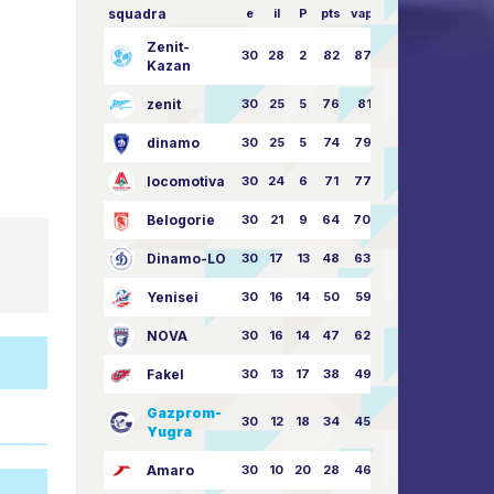
squadra
e
il
P
pts
vapore
Zenit-
30
28
2
82
87:24
Kazan
zenit
30
25
5
76
81:21
dinamo
30
25
5
74
79:26
locomotiva
30
24
6
71
77:33
Belogorie
30
21
9
64
70:40
Dinamo-LO
30
17
13
48
63:57
Yenisei
30
16
14
50
59:53
NOVA
30
16
14
47
62:58
Fakel
30
13
17
38
49:62
Gazprom-
30
12
18
34
45:63
Yugra
Amaro
30
10
20
28
46:73