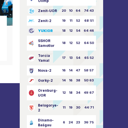
Olimp
Zenit-UOR
20
10
64
74:43
Zenit-2
19
11
52
68:51
notizie del club
n
YUKIOR
18
12
54
64:46
Buon Giorno della
Felic
Grande Vittoria!
nost
SSHOR
18
12
52
64:50
Samotlor
09.05.2026
Torcia
17
13
54
65:52
Yamal
Nova-2
16
14
47
58:57
Gorky-2
14
16
38
50:63
Orenburg-
12
18
34
49:67
UOR
Belogorye-
11
19
30
44:71
2
Dinamo-
6
24
23
36:75
Bašgau