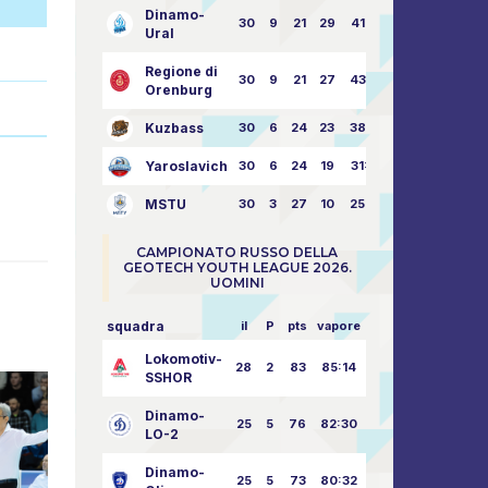
Dinamo-
30
9
21
29
41:70
Ural
Regione di
30
9
21
27
43:73
Orenburg
Kuzbass
30
6
24
23
38:76
Yaroslavich
30
6
24
19
31:80
MSTU
30
3
27
10
25:87
CAMPIONATO RUSSO DELLA
GEOTECH YOUTH LEAGUE 2026.
UOMINI
squadra
il
P
pts
vapore
Lokomotiv-
28
2
83
85:14
SSHOR
Dinamo-
25
5
76
82:30
LO-2
Dinamo-
25
5
73
80:32