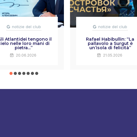
notizie del club
notizie del club
Gli Atlantidei tengono il
Rafael Habibullin: “La
cielo nelle loro mani di
pallavolo a Surgut è
pietra...”
un’isola di felicità”
20.06.2026
21.05.2026