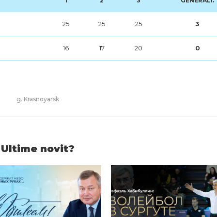
1
2
3
GENERALI.
25
25
25
3
16
17
20
0
g. Krasnoyarsk
Ultime novit?