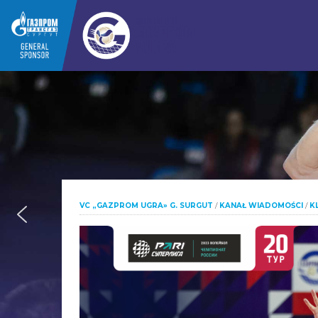
VC „GAZPROM UGRA» G. SURGUT
/
KANAŁ WIADOMOŚCI
/
K