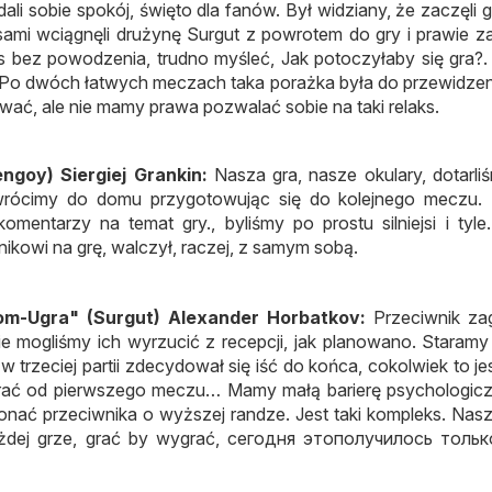
ali sobie spokój, święto dla fanów. Był widziany, że zaczęli 
ami wciągnęli drużynę Surgut z powrotem do gry i prawie za
 nas bez powodzenia, trudno myśleć, Jak potoczyłaby się gra?
. Po dwóch łatwych meczach taka porażka była do przewidzen
sować, ale nie mamy prawa pozwalać sobie na taki relaks.
ngoy) Siergiej Grankin:
Nasza gra, nasze okulary, dotarli
 wrócimy do domu przygotowując się do kolejnego meczu. 
mentarzy na temat gry., byliśmy po prostu silniejsi i tyle
nikowi na grę, walczył, raczej, z samym sobą.
m-Ugra" (Surgut) Alexander Horbatkov:
Przeciwnik zag
nie mogliśmy ich wyrzucić z recepcji, jak planowano. Staramy
w trzeciej partii zdecydował się iść do końca, cokolwiek to jes
grać od pierwszego meczu… Mamy małą barierę psychologicz
nać przeciwnika o wyższej randze. Jest taki kompleks. Nas
ażdej grze, grać by wygrać,
сегодня этополучилось тольк