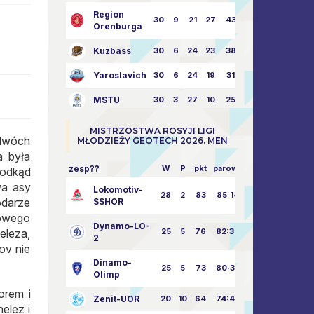
Region
30
9
21
27
43:73
Orenburga
Kuzbass
30
6
24
23
38:76
Yaroslavich
30
6
24
19
31:80
MSTU
30
3
27
10
25:87
MISTRZOSTWA ROSYJI LIGI
 dwóch
MŁODZIEŻY GEOTECH 2026. MEN
a była
zesp??
W
P
pkt
parowy
 odkąd
wa asy
Lokomotiv-
28
2
83
85:14
odarze
SSHOR
Nowego
Dynamo-LO-
eleza,
25
5
76
82:30
2
ov nie
Dinamo-
25
5
73
80:32
Olimp
orem i
Zenit-UOR
20
10
64
74:43
elez i