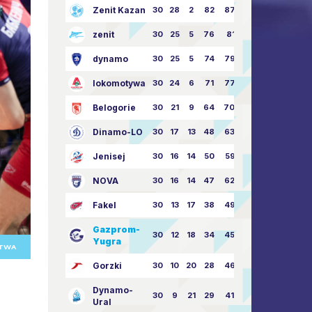
Zenit Kazan
30
28
2
82
87:24
zenit
30
25
5
76
81:21
dynamo
30
25
5
74
79:26
lokomotywa
30
24
6
71
77:33
Belogorie
30
21
9
64
70:40
Dinamo-LO
30
17
13
48
63:57
Jenisej
30
16
14
50
59:53
NOVA
30
16
14
47
62:58
Fakel
30
13
17
38
49:62
Gazprom-
30
12
18
34
45:63
Yugra
STWA
Gorzki
30
10
20
28
46:73
Dynamo-
30
9
21
29
41:70
Ural