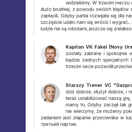
widzieliśmy. W trzecim meczu d
dużo brudniej, z powodu swoich błędów s
zapłacili. Gdyby partia rozwijała się dla
szczęście udało nam się wrócić i wygrać.
ludzie nie są robotami, jeszcze się zrelak
Kapitan VK Fakel (Novy Ure
zostały zabrane i spokojnie
będzie żadnych specjalnych ko
trzecim secie pozwolili przeciw
Starszy Trener VC "Gazpro
dziś dobrze, służył dobrze, i 
teraz ustabilizować naszą grę, 
mamy to. Gdyby zaczęli tak 
nie wierzymy, że możemy poko
zadaniem jest złapanie przeciwnika w k
третьей партии
.