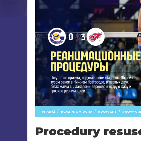
/
/
/
PARYŻ
GAZPROM-UGRA
DOM GRY
NOVY UR
Procedury resus