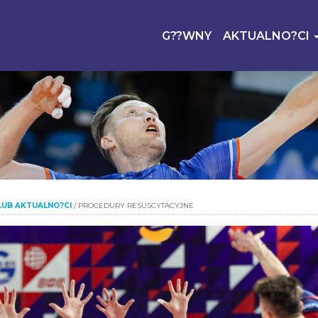
G??WNY
AKTUALNO?CI
LUB AKTUALNO?CI
/
PROCEDURY RESUSCYTACYJNE