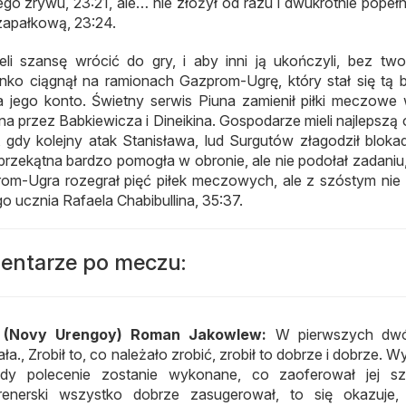
o zrywu, 23:21, ale… nie złożył od razu i dwukrotnie popełni
zapałkową, 23:24.
eli szansę wrócić do gry, i aby inni ją ukończyli, bez two
nko ciągnął na ramionach Gazprom-Ugrę, który stał się tą 
jego konto. Świetny serwis Piuna zamienił piłki meczowe w
a przez Babkiewicza i Dineikina. Gospodarze mieli najlepszą 
 gdy kolejny atak Stanisława, lud Surgutów złagodził blokad
rzekątna bardzo pomogła w obronie, ale nie podołał zadaniu,
rom-Ugra rozegrał pięć piłek meczowych, ale z szóstym nie
go ucznia Rafaela Chabibullina, 35:37.
entarze po meczu:
” (Novy Urengoy) Roman Jakowlew:
W pierwszych dw
ła., Zrobił to, co należało zrobić, zrobił to dobrze i dobrze. W
iedy polecenie zostanie wykonane, co zaoferował jej sz
trenerski wszystko dobrze zasugerował, to się okazuje,