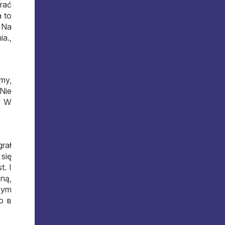
grać
 to
. Na
ia.,
śmy,
Nie
. W
rał
 się
t. I
ną,
zym
о в