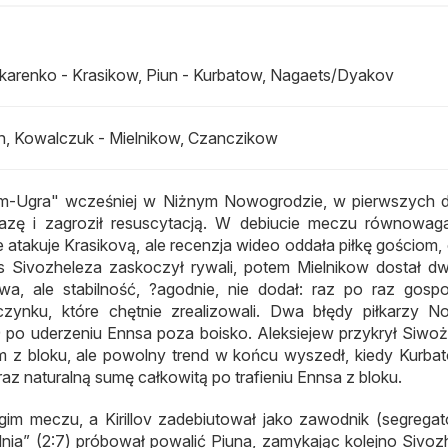
karenko - Krasikow, Piun - Kurbatow, Nagaets/Dyakov
in, Kowalczuk - Mielnikow, Czanczikow
rom-Ugra" wcześniej w Niżnym Nowogrodzie, w pierwszych
zę i zagroził resuscytacją. W debiucie meczu równowag
atakuje Krasikovą, ale recenzja wideo oddała piłkę gościom,
rwis Sivozheleza zaskoczył rywali, potem Mielnikow dostał d
a, ale stabilność, ?agodnie, nie dodał: raz po raz gosp
zynku, które chętnie zrealizowali. Dwa błędy piłkarzy 
9 po uderzeniu Ennsa poza boisko. Aleksiejew przykrył Siwoż
 z bloku, ale powolny trend w końcu wyszedł, kiedy Kurbat
az naturalną sumę całkowitą po trafieniu Ennsa z bloku.
im meczu, a Kirillov zadebiutował jako zawodnik (segregat
nia” (2:7) próbował powalić Piuna, zamykając kolejno Sivozh