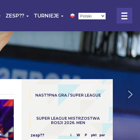
ZESP??
TURNIEJE
NAST?PNA GRA / SUPER LEAGUE
SUPER LEAGUE MISTRZOSTWA
ROSJI 2026. MEN
zesp??
i
W
P
pkt
parowy