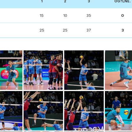
1
2
3
OG?LNE.
15
10
35
0
25
25
37
3