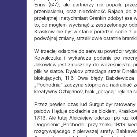
Enns (5:7), ale partnerzy nie poparli: prz
przeniesieniu, oraz niezdolność Rajaba do
przekątnej i natychmiast Grankin zdobył asa w
to, co mogłem wycisnąć z zestrzelonego odb
Krasikow nie był w stanie poradzić sobie z p
podwójnej zmiany, strzelił dwie ostatnie bramk
W trzeciej odsłonie do serwisu powrócił wyj
Kowalczuka i wykańcza podanie po mocnym
Jakowlew jest zmuszony do wcześniejszej pr
piłki w siatce. Dyakov przeciąga strzał Dine
blokujących, 11:6. Dwa błędy Babkiewicz
„Pochodnia” zaczyna stopniowo nadrabiać zale
kreatywny Ozhiganov, brak „gorącej” ręki na si
Przez pewien czas lud Surgut był ratowany
palców i ląduje dokładnie za blokiem, Krasik
17:13. Ale tutaj Aleksiejew uderza i po raz ko
Dogonienie „Pochodni” przy znaku 19:19, kie
rozgrywającego z pierwszej strefy. Babkewi