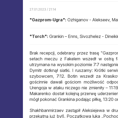
27.01.2023 / 21:14
"Gazprom-Ugra":
Ozhiganov - Alekseev, Ma
"Torch":
Grankin – Enns, Sivozhelez - Dineik
Brak recepcji, odebrany przez trasę "Gazp
setach meczu z Fakelem wszedł w ostrą fa
utrzymana na wysokim poziomie 7:7 następnie 
Dymitr dotknął siatki. I ruszamy: Krótki se
szybowcem, 7:12. Botin wszedł za Krasikow
gościnnie dawali gościom możliwość odpoc
Urengoja w ataku niczego nie zmieniły – 11:1
Makarenko dostał kolejną przerwę uderzeniem
mógł pokonać Grankina podając piłkę, 13:20 or
Shakhbanmirzaev zastąpił Aleksiejewa w drug
przekątną już był). Początkowa luka „Pochod