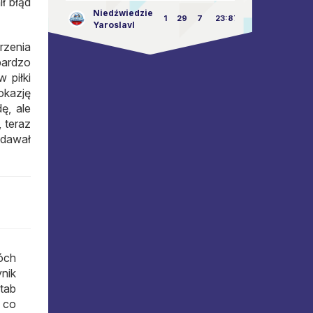
ł błąd
Niedźwiedzie
1
29
7
23:87
Yaroslavl
rzenia
bardzo
 piłki
okazję
ę, ale
 teraz
 dawał
óch
ynik
tab
 co