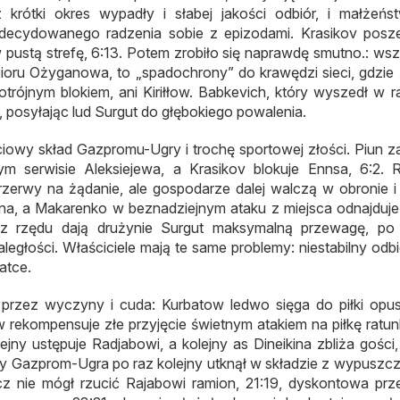
ez krótki okres wypadły i słabej jakości odbiór, i małżeń
 zdecydowanego radzenia sobie z epizodami. Krasikov posz
 pustą strefę, 6:13. Potem zrobiło się naprawdę smutno.: wsz
ioru Ożyganowa, to „spadochrony” do krawędzi sieci, gdzie
otrójnym blokiem, ani Kiriłłow. Babkevich, który wyszedł w 
i, posyłając lud Surgut do głębokiego powalenia.
ściowy skład Gazpromu-Ugry i trochę sportowej złości. Piun 
 serwisie Aleksiejewa, a Krasikov blokuje Ennsa, 6:2.
zerwy na żądanie, ale gospodarze dalej walczą w obronie i
ikina, a Makarenko w beznadziejnym ataku z miejsca odnajduje
a z rzędu dają drużynie Surgut maksymalną przewagę, p
głości. Właściciele mają te same problemy: niestabilny odbió
atce.
 przez wyczyny i cuda: Kurbatow ledwo sięga do piłki opu
ow rekompensuje złe przyjęcie świetnym atakiem na piłkę ratu
lejny ustępuje Radjabowi, a kolejny as Dineikina zbliża gości,
dy Gazprom-Ugra po raz kolejny utknął w składzie z wypuszc
cz nie mógł rzucić Rajabowi ramion, 21:19, dyskontowa prz