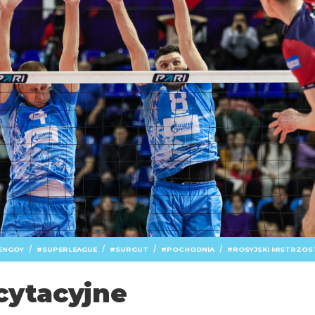
/
/
/
/
ENGOY
SUPERLEAGUE
SURGUT
POCHODNIA
ROSYJSKI MISTRZO
cytacyjne