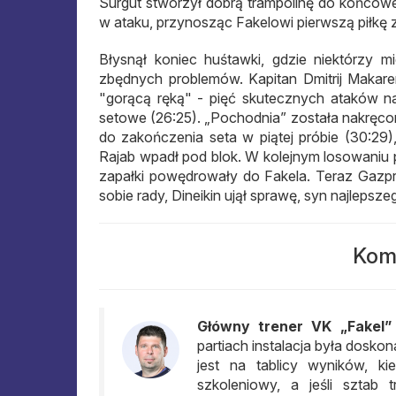
Surgut stworzył dobrą trampolinę do końcoweg
w ataku, przynosząc Fakelowi pierwszą piłkę 
Błysnął koniec huśtawki, gdzie niektórzy mi
zbędnych problemów. Kapitan Dmitrij Makare
"gorącą ręką" - pięć skutecznych ataków na 
setowe (26:25). „Pochodnia” została nakręcon
do zakończenia seta w piątej próbie (30:29),
Rajab wpadł pod blok. W kolejnym losowaniu p
zapałki powędrowały do ​​Fakela. Teraz Gazp
sobie rady, Dineikin ujął sprawę, syn najlepsze
Kom
Główny trener VK „Fakel
partiach instalacja była doskona
jest na tablicy wyników, k
szkoleniowy, a jeśli sztab 