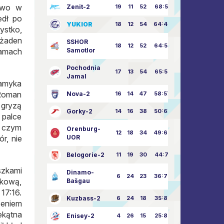
stwo w
Zenit-2
19
11
52
68:51
edł po
YUKIOR
18
12
54
64:46
ystko,
 żaden
SSHOR
18
12
52
64:50
ramach
Samotlor
Pochodnia
17
13
54
65:52
Jamal
zamyka
 Roman
Nova-2
16
14
47
58:57
 gryzą
Gorky-2
14
16
38
50:63
 palce
o czym
Orenburg-
12
18
34
49:67
r, nie
UOR
Belogorie-2
11
19
30
44:71
szkami
Dinamo-
6
24
23
36:75
nkową,
Bašgau
 17:16.
Kuzbass-2
6
24
18
35:82
zeniem
ekątna
Enisey-2
4
26
15
25:82