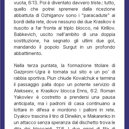
vuota, 6:13. Poi è diventato davvero triste.: tutto,
quello che potrei spremere dalla ricezione
abbattuta di Ozhiganov sono i "paracadute" ai
bordi della rete, dove nessuno dei due Krasikov è
riuscito a far fronte al triplo blocco, né Kirillov.
Babkevich, uscito nell'ambito di una doppia
sostituzione, ha segnato gli ultimi due gol,
mandando il popolo Surgut in un profondo
abbattimento.
Nella terza puntata, la formazione titolare di
Gazprom-Ugra è tornata sul sito e un po' di
rabbia sportiva. Piun chiude Kovalchuk e termina
il passaggio palla dopo un potente servizio di
Alekseev, e Krasikov blocca Enns, 6:2. Roman
Yakovlev è costretto a prendersi una pausa
anticipata, ma i padroni di casa continuano a
lottare in difesa e mordono i palloni in rete.
Dyakov trascina il tiro di Dineikin, e Makarenko in
un attacco senza speranza dal dischetto trova le
dita dei bloccanti, 11:6. I due errori di fila di