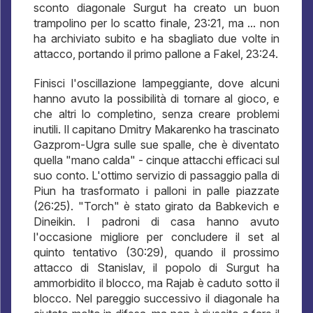
sconto diagonale Surgut ha creato un buon
trampolino per lo scatto finale, 23:21, ma ... non
ha archiviato subito e ha sbagliato due volte in
attacco, portando il primo pallone a Fakel, 23:24.
Finisci l'oscillazione lampeggiante, dove alcuni
hanno avuto la possibilità di tornare al gioco, e
che altri lo completino, senza creare problemi
inutili. Il capitano Dmitry Makarenko ha trascinato
Gazprom-Ugra sulle sue spalle, che è diventato
quella "mano calda" - cinque attacchi efficaci sul
suo conto. L'ottimo servizio di passaggio palla di
Piun ha trasformato i palloni in palle piazzate
(26:25). "Torch" è stato girato da Babkevich e
Dineikin. I padroni di casa hanno avuto
l'occasione migliore per concludere il set al
quinto tentativo (30:29), quando il prossimo
attacco di Stanislav, il popolo di Surgut ha
ammorbidito il blocco, ma Rajab è caduto sotto il
blocco. Nel pareggio successivo il diagonale ha