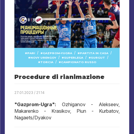
/
/
/
PARI
GAZPROM-YUGRA
PARTITA IN CASA
/
/
/
NOVY URENGOY
SUPERLEGA
SURGUT
/
TORCIA
CAMPIONATO RUSSO
Procedure di rianimazione
27.01.2023 / 21:14
"Gazprom-Ugra":
Ozhiganov - Alekseev,
Makarenko - Krasikov, Piun - Kurbatov,
Nagaets/Dyakov