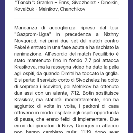
"Torch":
Grankin – Enns, Sivozhelez - Dineikin,
Kovalčuk - Melnikov, Chanchikov
Mancanza di accoglienza, ripreso dal tour
"Gazprom-Ugra" in precedenza a Nizhny
Novgorod, nei primi due set del match contro
Fakel è entrato in una fase acuta e ha rischiato la
rianimazione. All'esordio del match l'equilibrio è
stato mantenuto fino in fondo 7:7 poi attacca
Krasikova, ma la rassegna video ha dato la palla
agli ospiti, da quando Dimitri ha toccato la griglia.
E si parte: Il servizio corto di Sivozhelez ha colto
di sorpresa i ricevitori, poi Melnikov ha ottenuto
due assi con un aliante, 7:12. Botin sostituisce
Krasikov, ma stabilità, moderatamente, non ha
aggiunto: di volta in volta, i padroni di casa
offrivano in modo ospitale agli ospiti opportunità
di pausa, che erano felici di implementare. Due
errori dei giocatori di Novy Urengoy in attacco
non hanno cambiato nulla: 11:19 dopo aver