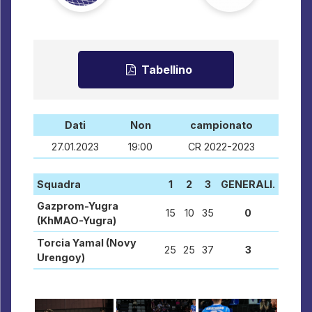
Tabellino
Dati
Non
campionato
27.01.2023
19:00
CR 2022-2023
Squadra
1
2
3
GENERALI.
Gazprom-Yugra
15
10
35
0
(KhMAO-Yugra)
Torcia Yamal (Novy
25
25
37
3
Urengoy)