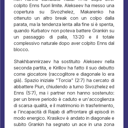
colpito Enns fuori limite. Alekseev ha messo una
copertura su Sivozhelez, Makarenko ha
ottenuto un altro break con un colpo dalla
parata, ma la tendenza lenta alla fine si è spenta,
quando Kurbatov non poteva battere Grankin su
un passaggio di palla, 13:20 e il totale
complessivo naturale dopo aver colpito Enns dal
blocco.
Shakhbanmirzaev ha sostituito Alekseev nella
seconda partita, e Kirillov ha fatto il suo debutto
come giocatore (raccoglitore e diagonale lo era
già). Spazio iniziale "Torcia" (2:7) ha cercato di
abbattere Piun, chiudendo a turno Sivozhelez ed
Enns (5:7), ma i partner non hanno sostenuto:
per un breve periodo è caduto e un'accoglienza
di scarsa qualità, e il matrimonio in trasferimento,
e l'incapacità di Rajab di affrontare gli episodi in
modo energico. Krasikov è andato in diagonale e
subito Grankin ha segnato un ace in una zona