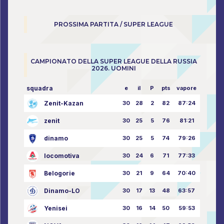
PROSSIMA PARTITA / SUPER LEAGUE
CAMPIONATO DELLA SUPER LEAGUE DELLA RUSSIA
2026. UOMINI
squadra
e
il
P
pts
vapore
Zenit-Kazan
30
28
2
82
87:24
zenit
30
25
5
76
81:21
dinamo
30
25
5
74
79:26
locomotiva
30
24
6
71
77:33
Belogorie
30
21
9
64
70:40
Dinamo-LO
30
17
13
48
63:57
Yenisei
30
16
14
50
59:53