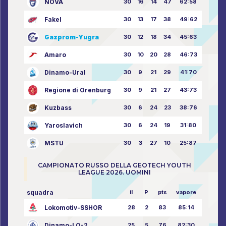
NOVA
30
16
14
47
62:58
Fakel
30
13
17
38
49:62
Gazprom-Yugra
30
12
18
34
45:63
Amaro
30
10
20
28
46:73
Dinamo-Ural
30
9
21
29
41:70
Regione di Orenburg
30
9
21
27
43:73
Kuzbass
30
6
24
23
38:76
Yaroslavich
30
6
24
19
31:80
MSTU
30
3
27
10
25:87
CAMPIONATO RUSSO DELLA GEOTECH YOUTH
LEAGUE 2026. UOMINI
squadra
il
P
pts
vapore
Lokomotiv-SSHOR
28
2
83
85:14
Dinamo-LO-2
25
5
76
82:30