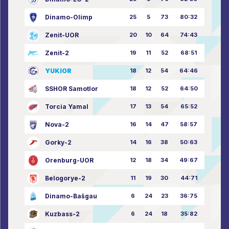
Dinamo-Olimp
25
5
73
80:32
Zenit-UOR
20
10
64
74:43
Zenit-2
19
11
52
68:51
YUKIOR
18
12
54
64:46
SSHOR Samotlor
18
12
52
64:50
Torcia Yamal
17
13
54
65:52
Nova-2
16
14
47
58:57
Gorky-2
14
16
38
50:63
Orenburg-UOR
12
18
34
49:67
Belogorye-2
11
19
30
44:71
Dinamo-Bašgau
6
24
23
36:75
Kuzbass-2
6
24
18
35:82