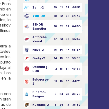
y Enns
Zenit-2
19
11
52
68:51
nio en
fue en
YUKIOR
18
12
54
64:46
os, lo
asikov
SSHOR
18
12
52
64:50
Samotlor
ltimos
Antorcha
17
13
54
65:52
Yamal
erra a
Nova-2
16
14
47
58:57
kovlev
en los
Gorky-2
14
16
38
50:63
 punto
aja al
Orenburg-
12
18
34
49:67
UOR
o. Los
 en la
Belogorye-
11
19
30
44:71
2
Dinamo-
ón con
6
24
23
36:75
Bašgau
n gran
 as de
Kuzbass-2
6
24
18
35:82