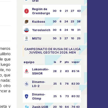
Ural
Región de
30
9
21
27
43:73
Oremburgo
Kuzbass
30
6
24
23
38:76
Yaroslavich
30
6
24
19
31:80
MSTU
30
3
27
10
25:87
imeros
CAMPEONATO DE RUSIA DE LA LIGA
JUVENIL GEOTECH 2026. MEN
ilibrio
sde que
equipo
la
P
pts
vapor
 luego
te, no
Lokomotiv-
28
2
83
85:14
SSHOR
o, que
 nada:
Dinamo-
25
5
76
82:30
ó otro
LO-2
ncer a
Dinamo-
25
5
73
80:32
Olimp
peta y
Zenit-UOR
20
10
64
74:43