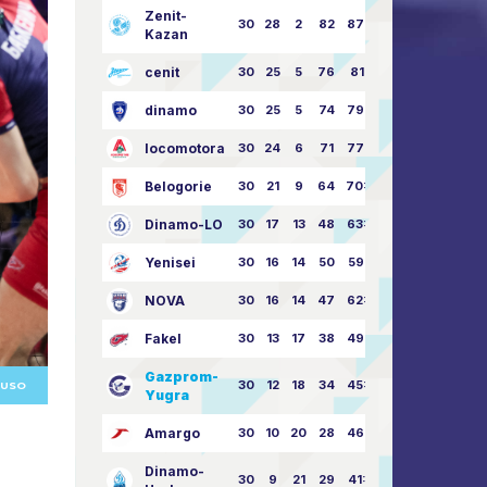
Zenit-
30
28
2
82
87:24
Kazan
cenit
30
25
5
76
81:21
dinamo
30
25
5
74
79:26
locomotora
30
24
6
71
77:33
Belogorie
30
21
9
64
70:40
Dinamo-LO
30
17
13
48
63:57
Yenisei
30
16
14
50
59:53
NOVA
30
16
14
47
62:58
Fakel
30
13
17
38
49:62
Gazprom-
30
12
18
34
45:63
RUSO
Yugra
Amargo
30
10
20
28
46:73
Dinamo-
30
9
21
29
41:70