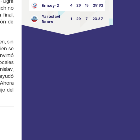
m-Ugra
Enisey-2
4
26
15
25:82
ich no
final,
Yaroslavl
1
29
7
23:87
lón de
Bears
en, sin
ien se
virtió
ocales
nislav,
 ayudó
 Ahora
jo del