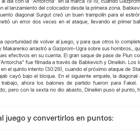
se al día con la "Antorcha" en la marca 19:19, cuando Gazpro
on el lanzamiento del colocador desde la primera zona. Babkev
uento diagonal Surgut creó un buen trampolín para el estirón 
metió un error dos veces en el ataque, llevando el primer ba
la oportunidad de volver al juego, y para que otros lo complet
try Makarenko arrastró a Gazprom-Ugra sobre sus hombros., qu
ues efectivos en su cuenta. El gran saque de pase de Piun con
"Antorcha" fue filmada a través de Babkevich y Dineikin. Los l
 en el quinto intento (30:29), cuando el próximo ataque de Sta
jab cayó bajo el bloque. En el siguiente empate, la diagonal
rabajo, ahora los balones de partido fueron para Fakel.
, pero con la sexta no dio abasto, Dineikin puso el punto, hi
al juego y convertirlos en puntos: