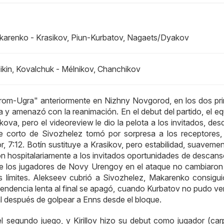
karenko - Krasikov, Piun-Kurbatov, Nagaets/Dyakov
ikin, Kovalchuk - Mélnikov, Chanchikov
zprom-Ugra" anteriormente en Nizhny Novgorod, en los dos pr
 y amenazó con la reanimación. En el debut del partido, el equ
kova, pero el videoreview le dio la pelota a los invitados, de
que corto de Sivozhelez tomó por sorpresa a los receptores,
 7:12. Botín sustituye a Krasikov, pero estabilidad, suavemen
ron hospitalariamente a los invitados oportunidades de descans
 de los jugadores de Novy Urengoy en el ataque no cambiaron
s límites. Alekseev cubrió a Sivozhelez, Makarenko consigui
 tendencia lenta al final se apagó, cuando Kurbatov no pudo ve
ral después de golpear a Enns desde el bloque.
segundo juego, y Kirillov hizo su debut como jugador (car