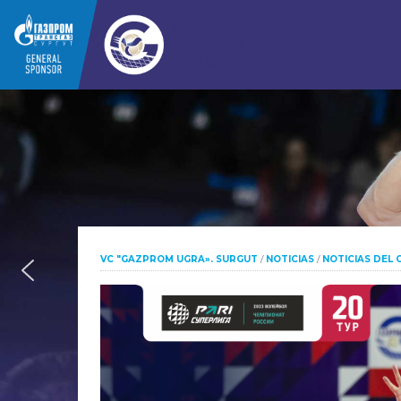
VC "GAZPROM UGRA». SURGUT
/
NOTICIAS
/
NOTICIAS DEL 