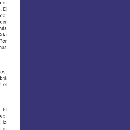
eros
. El
ico,
rcer
 más
i la
 Por
onas
mos,
abrá
n el
El
neó.
, lo
emos