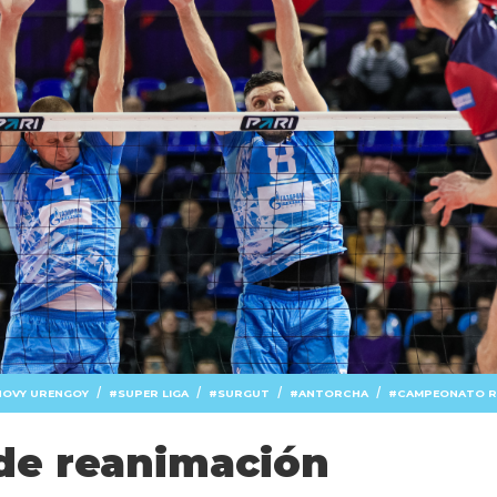
/
/
/
/
NOVY URENGOY
SUPER LIGA
SURGUT
ANTORCHA
CAMPEONATO 
de reanimación