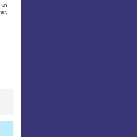
 un
nar,