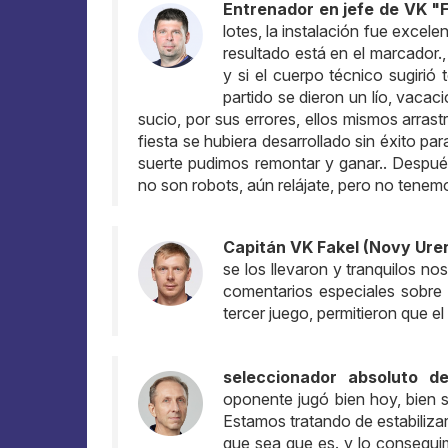
Entrenador en jefe de VK "
lotes, la instalación fue excele
resultado está en el marcador.
y si el cuerpo técnico sugirió
partido se dieron un lío, vaca
sucio, por sus errores, ellos mismos arrast
fiesta se hubiera desarrollado sin éxito par
suerte pudimos remontar y ganar.. Después
no son robots, aún relájate, pero no tenemo
Capitán VK Fakel (Novy Ure
se los llevaron y tranquilos n
comentarios especiales sobre 
tercer juego, permitieron que e
seleccionador absoluto d
oponente jugó bien hoy, bien 
Estamos tratando de estabilizar 
que sea que es. y lo consegui