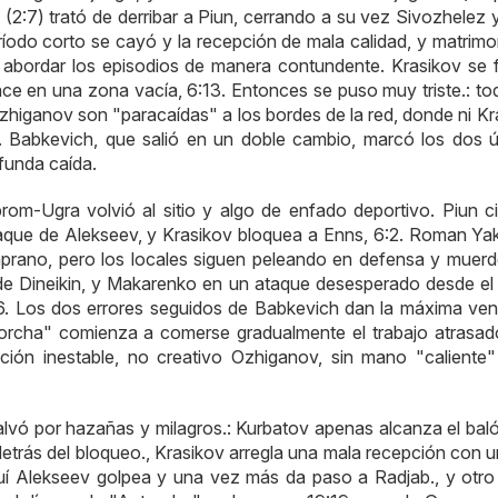
 (2:7) trató de derribar a Piun, cerrando a su vez Sivozhelez 
ríodo corto se cayó y la recepción de mala calidad, y matrimo
a abordar los episodios de manera contundente. Krasikov se 
e en una zona vacía, 6:13. Entonces se puso muy triste.: tod
zhiganov son "paracaídas" a los bordes de la red, donde ni Kr
lov. Babkevich, que salió en un doble cambio, marcó los dos ú
funda caída.
prom-Ugra volvió al sitio y algo de enfado deportivo. Piun ci
saque de Alekseev, y Krasikov bloquea a Enns, 6:2. Roman Ya
prano, pero los locales siguen peleando en defensa y muerd
 de Dineikin, y Makarenko en un ataque desesperado desde el
6. Los dos errores seguidos de Babkevich dan la máxima vent
torcha" comienza a comerse gradualmente el trabajo atrasad
ión inestable, no creativo Ozhiganov, sin mano "caliente"
alvó por hazañas y milagros.: Kurbatov apenas alcanza el bal
detrás del bloqueo., Krasikov arregla una mala recepción con u
quí Alekseev golpea y una vez más da paso a Radjab., y otro