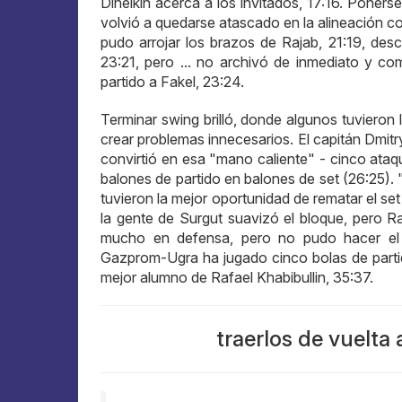
Dineikin acerca a los invitados, 17:16. Poner
volvió a quedarse atascado en la alineación c
pudo arrojar los brazos de Rajab, 21:19, desc
23:21, pero ... no archivó de inmediato y co
partido a Fakel, 23:24.
Terminar swing brilló, donde algunos tuvieron 
crear problemas innecesarios. El capitán Dmi
convirtió en esa "mano caliente" - cinco ataq
balones de partido en balones de set (26:25). 
tuvieron la mejor oportunidad de rematar el set
la gente de Surgut suavizó el bloque, pero Ra
mucho en defensa, pero no pudo hacer el t
Gazprom-Ugra ha jugado cinco bolas de partido
mejor alumno de Rafael Khabibullin, 35:37.
traerlos de vuelta 