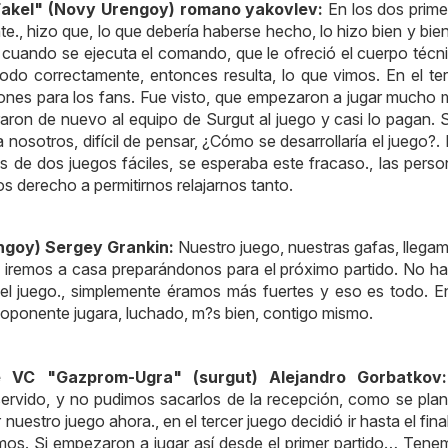
Fakel" (Novy Urengoy) romano yakovlev:
En los dos prim
nte., hizo que, lo que debería haberse hecho, lo hizo bien y bien
, cuando se ejecuta el comando, que le ofreció el cuerpo técn
 todo correctamente, entonces resulta, lo que vimos. En el te
ciones para los fans. Fue visto, que empezaron a jugar mucho
raron de nuevo al equipo de Surgut al juego y casi lo pagan. S
a nosotros, difícil de pensar, ¿Cómo se desarrollaría el juego?.
 de dos juegos fáciles, se esperaba este fracaso., las pers
s derecho a permitirnos relajarnos tanto.
ngoy) Sergey Grankin:
Nuestro juego, nuestras gafas, llega
os iremos a casa preparándonos para el próximo partido. No h
el juego., simplemente éramos más fuertes y eso es todo. E
l oponente jugara, luchado, m?s bien, contigo mismo.
e VC "Gazprom-Ugra" (surgut) Alejandro Gorbatkov:
servido, y no pudimos sacarlos de la recepción, como se pla
nuestro juego ahora., en el tercer juego decidió ir hasta el final
mos. Si empezaron a jugar así desde el primer partido… Ten