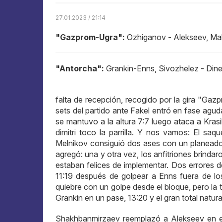
27.01.2023 / 21:14
"Gazprom-Ugra":
Ozhiganov - Alekseev, Ma
"Antorcha":
Grankin-Enns, Sivozhelez - Dine
falta de recepción, recogido por la gira "Ga
sets del partido ante Fakel entró en fase aguda
se mantuvo a la altura 7:7 luego ataca a Krasi
dimitri toco la parrilla. Y nos vamos: El sa
Melnikov consiguió dos ases con un planeador,
agregó: una y otra vez, los anfitriones brinda
estaban felices de implementar. Dos errores
11:19 después de golpear a Enns fuera de lo
quiebre con un golpe desde el bloque, pero la
Grankin en un pase, 13:20 y el gran total natu
Shakhbanmirzaev reemplazó a Alekseev en el 